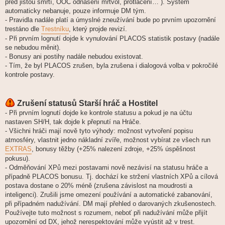
před jistou smrtí, OOC odnášení mrtvol, protláčení… ). Systém
automaticky nebanuje, pouze informuje DM tým.
- Pravidla nadále platí a úmyslné zneužívání bude po prvním upozornění
trestáno dle
Trestníku
, který projde revizí.
- Při prvním lognutí dojde k vynulování PLACOS statistik postavy (nadále
se nebudou měnit).
- Bonusy ani postihy nadále nebudou existovat.
- Tím, že byl PLACOS zrušen, byla zrušena i dialogová volba v pokročilé
kontrole postavy.
Zrušení statusů Starší hráč a Hostitel
- Při prvním lognutí dojde ke kontrole statusu a pokud je na účtu
nastaven SH/H, tak dojde k přepnutí na Hráče.
- Všichni hráči mají nově tyto výhody: možnost vytvoření popisu
atmosféry, vlastnit jedno nákladní zvíře, možnost vybírat ze všech run
EXTRAS
, bonusy těžby (+25% nalezení zdroje, +25% úspěšnost
pokusu).
- Odměňování XPů mezi postavami nově nezávisí na statusu hráče a
případně PLACOS bonusu. Tj. dochází ke stržení vlastních XPů a cílová
postava dostane o 20% méně (zrušena závislost na moudrosti a
inteligenci). Zrušili jsme omezení používání a automatické zabanování,
při případném nadužívání. DM mají přehled o darovaných zkušenostech.
Používejte tuto možnost s rozumem, neboť při nadužívání může přijít
upozornění od DX, jehož nerespektování může vyústit až v trest.