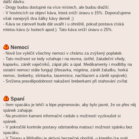
další dávku.
- Drogy budou dostupné na více místech, ale budou dražší.
- V hostincích se objeví káva, která sníží únavu o 15%. Doporučujeme
však nanejvýš dva šálky kávy denně ;)
- Káva se zároveň bude dát uvařit i u ohniště, pokud postava získá
mletou kávu (v lootech apod.). Tato káva sníží únavu o 25%.
Nemoci
- Nově lze vyléčit všechny nemoci v chrámu za zvýšený poplatek.
- Tato možnost se tedy vztahuje i na revma, ústřel, žaludeční vředy,
kapavku, zánět vaječníků, zápal plic a úpal. Medikamenty i modlitby na
ostatní nemoci stále fungují (třesavka, migréna, zánět žaludku, horká
nemoc, breberky, slintavka, tasemnice, nachlazení a zánět spojivek).
- Snížena pravděpodobnost nakažení breberkami při stahování zvířat.
Spaní
- Item spacáku je lehčí a lépe pojmenován, aby bylo jasné, že se přes něj
spánek zahajuje.
- Na prvotním kameni informační cedule s možností vyzkoušet si
spánek.
- V pokročilé kontrole postavy odstraněna matoucí možnost spánku bez
spacáku.
- V Tirianu a Mithalliru je aktivní bezpečné ohniště, u kterého lze spát.