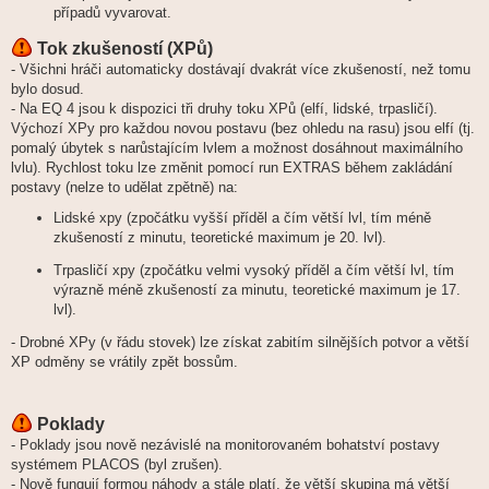
případů vyvarovat.
Tok zkušeností (XPů)
- Všichni hráči automaticky dostávají dvakrát více zkušeností, než tomu
bylo dosud.
- Na EQ 4 jsou k dispozici tři druhy toku XPů (elfí, lidské, trpasličí).
Výchozí XPy pro každou novou postavu (bez ohledu na rasu) jsou elfí (tj.
pomalý úbytek s narůstajícím lvlem a možnost dosáhnout maximálního
lvlu). Rychlost toku lze změnit pomocí run EXTRAS během zakládání
postavy (nelze to udělat zpětně) na:
Lidské xpy (zpočátku vyšší příděl a čím větší lvl, tím méně
zkušeností z minutu, teoretické maximum je 20. lvl).
Trpasličí xpy (zpočátku velmi vysoký příděl a čím větší lvl, tím
výrazně méně zkušeností za minutu, teoretické maximum je 17.
lvl).
- Drobné XPy (v řádu stovek) lze získat zabitím silnějších potvor a větší
XP odměny se vrátily zpět bossům.
Poklady
- Poklady jsou nově nezávislé na monitorovaném bohatství postavy
systémem PLACOS (byl zrušen).
- Nově fungují formou náhody a stále platí, že větší skupina má větší