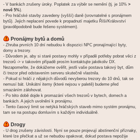
- V bankách zrušeny úroky. Poplatek za výběr se nemění (tj. je 10%
>
nově 5%
).
- Pro hráčské stavby zavedeny (vyšší) daně (srovnatelné s pronájmem
bytů). Jejich neplacení povede k propadnutí majetku Říši/Království
(pravděpodobně bude řešeno systémem).
Pronájmy bytů a domů
- Zhruba prvních 10 dní nebudou k dispozici NPC pronajímající byty,
domy a trezory.
- Důvodem je, aby si staré postavy mohly v případě potřeby pobrat věci z
trezorů -> v takovém případě prosím kontaktujte jakékoliv DX.
Nezapomeňte, že dokážeme ověřit, jestli vaše postava takový byt, dům
či trezor před odstavením serveru skutečně vlastnila.
- Pokud si hráči z nějakých důvodů nevyberou trezory do 10 dnů, tak se
nemusí bát. Unikátní itemy (které nejsou v paletě) budeme před
smazáním zálohovat.
- Po této době dojde k promazání všech trezorů v bytech, domech a
bankách. A jejich uvolnění k pronájmu.
- Tento časový limit se netýká hráčských staveb mimo systém pronájmu,
tam se na postupu domluvím s každým individuálně.
Drogy
- U drog zrušeny závislosti. Nyní se pouze projevují abstinenční příznaky,
které lze přečkat a už se nebudou opakovat, dokud postava nepožije