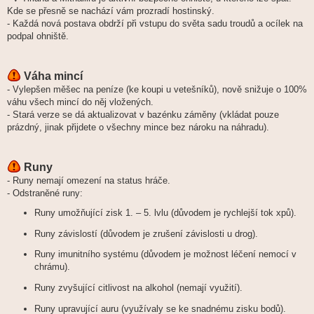
Kde se přesně se nachází vám prozradí hostinský.
- Každá nová postava obdrží při vstupu do světa sadu troudů a ocílek na
podpal ohniště.
Váha mincí
- Vylepšen měšec na peníze (ke koupi u vetešníků), nově snižuje o 100%
váhu všech mincí do něj vložených.
- Stará verze se dá aktualizovat v bazénku záměny (vkládat pouze
prázdný, jinak přijdete o všechny mince bez nároku na náhradu).
Runy
- Runy nemají omezení na status hráče.
- Odstraněné runy:
Runy umožňující zisk 1. – 5. lvlu (důvodem je rychlejší tok xpů).
Runy závislostí (důvodem je zrušení závislosti u drog).
Runy imunitního systému (důvodem je možnost léčení nemocí v
chrámu).
Runy zvyšující citlivost na alkohol (nemají využití).
Runy upravující auru (využívaly se ke snadnému zisku bodů).