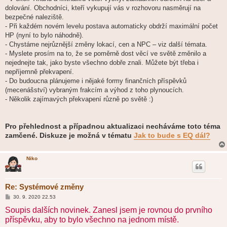
dolování. Obchodníci, kteří vykupují vás v rozhovoru nasměrují na
bezpečné naleziště.
- Při každém novém levelu postava automaticky obdrží maximální počet
HP (nyní to bylo náhodně).
- Chystáme nejrůznější změny lokací, cen a NPC – viz další témata.
- Myslete prosím na to, že se poměrně dost věcí ve světě změnilo a
nejednejte tak, jako byste všechno dobře znali. Můžete být třeba i
nepříjemně překvapení.
- Do budoucna plánujeme i nějaké formy finančních příspěvků
(mecenášství) vybraným frakcím a výhod z toho plynoucích.
- Několik zajímavých překvapení různě po světě :)
Pro přehlednost a případnou aktualizaci necháváme toto téma
zamčené. Diskuze je možná v tématu
Jak to bude s EQ dál?
Niko
Re: Systémové změny
P
30. 9. 2020 22.53
ř
Soupis dalších novinek. Zanesl jsem je rovnou do prvního
í
s
příspěvku, aby to bylo všechno na jednom místě.
p
ě