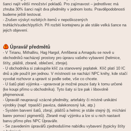
šanci najít větší množství pokladů. Pro zajímavost – jednotlivec má
zhruba 30% šanci najít dva předměty v jednom lootu. Pravděpodobnosti
budeme ještě testovat.
- Zrušen výskyt rozbitých itemů v nepoškozených
truhlách/sudech/pytlích. Při rozbití kontejneru je ale stále velká šance na
jejich objevení.
Úpravář předmětů
- V Tirianu, Mithalliru, Hag Hargol, Amfiberai a Arnagolu se nově u
obchodníků nacházejí prostory pro úpravu vašeho vybavení (helmice,
štíty, pláště, zbraně, oblečení, zbroje).
- U obchodníka si zakoupíte klíč za stanovený poplatek. Klíč platí 10 IC
dnů a jde použít jen jednou. V místnosti se nachází NPC knihy, kde stačí
vyvolat rozhovor a upravit si podle sebe, vše co chcete.
- U šatů platí výjimka – upravovat je možné pouze šaty k tomu určené
(ke koupi přímo u obchodníka). Tyto šaty si lze pak i libovolně
přejmenovat.
- Úpraváři neupravují vzácné předměty, artefakty či místně unikátní
výrobky (např. trpasličí pavéza, dalekonosný luk, atp.)
- Systém barvení šatů, zbrojí, plášťů a helmic je stále stejný (tj. míchání
barev pomocí pigmentů). Zbraně mají výjimku a lze si u nich nastavit
barvu přímo přes NPC Úpraváře.
- Se zavedením úpravářů zjednodušíme nabídku vybavení (typicky štíty