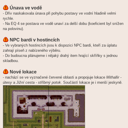
Únava ve vodě
- Dřív naskakovala únava při pohybu postavy ve vodní hladině velmi
rychle.
- Na EQ 4 se postava ve vodě unaví za delší dobu (koeficient byl snížen
na polovinu).
NPC bardi v hostincích
- Ve vybraných hostincích jsou k dispozici NPC bardi, kteří za úplatu
zahrají píseň z nabízeného výběru.
- Do budoucna plánujeme i nějaký drahý item hrající skříňky s jednou
skladbou.
Nové lokace
- nachází se ve vyznačené červené oblasti a propojuje lokace
Mithallir -
útesy
a
Jižní cesta - stříbrný potok
. Součástí lokace je i menší jeskyně.