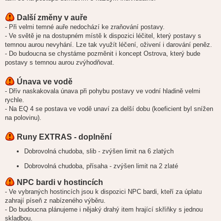
Další změny v auře
- Při velmi temné auře nedochází ke zraňování postavy.
- Ve světě je na dostupném místě k dispozici léčitel, který postavy s
temnou aurou nevyhání. Lze tak využít léčení, oživení i darování peněz.
- Do budoucna se chystáme pozměnit i koncept Ostrova, který bude
postavy s temnou aurou zvýhodňovat.
Únava ve vodě
- Dřív naskakovala únava při pohybu postavy ve vodní hladině velmi
rychle.
- Na EQ 4 se postava ve vodě unaví za delší dobu (koeficient byl snížen
na polovinu).
Runy EXTRAS - doplnění
Dobrovolná chudoba, slib - zvýšen limit na 6 zlatých
Dobrovolná chudoba, přísaha - zvýšen limit na 2 zlaté
NPC bardi v hostincích
- Ve vybraných hostincích jsou k dispozici NPC bardi, kteří za úplatu
zahrají píseň z nabízeného výběru.
- Do budoucna plánujeme i nějaký drahý item hrající skříňky s jednou
skladbou.