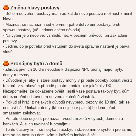
v
Změna hlavy postavy
e
k
- Během dotvoření postavy má hráč každé nové postavě možnost změnit
hlavu.
- Možnost se nachází hned v prvním patře dotvoření postavy, proti
spawnu postavy (vč. jednoduchého návodu).
- Na výběr je o něco víc vzhledů, než v běžném průvodci při zakládání
postavy.
- Jediné, co je potřeba před vstupem do světa správně nastavit je barva
vlasů.
Pronájmy bytů a domů
- Zhruba prvních 10 dní nebudou k dispozici NPC pronajímající byty,
domy a trezory.
- Důvodem je, aby si staré postavy mohly v případě potřeby pobrat věci z
trezorů -> v takovém případě prosím kontaktujte jakékoliv DX.
Nezapomeňte, že dokážeme ověřit, jestli vaše postava takový byt, dům
či trezor před odstavením serveru skutečně vlastnila.
- Pokud si hráči z nějakých důvodů nevyberou trezory do 10 dnů, tak se
nemusí bát. Unikátní itemy (které nejsou v paletě) budeme před
smazáním zálohovat.
- Po této době dojde k promazání všech trezorů v bytech, domech a
bankách. A jejich uvolnění k pronájmu.
- Tento časový limit se netýká hráčských staveb mimo systém pronájmu,
tam se na postupu domluvím s každým individuálně.