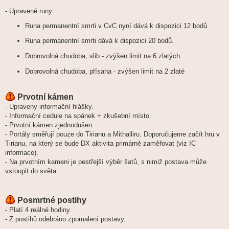
- Upravené runy:
Runa permanentní smrti v CvC nyní dává k dispozici 12 bodů.
Runa permanentní smrti dává k dispozici 20 bodů.
Dobrovolná chudoba, slib - zvýšen limit na 6 zlatých
Dobrovolná chudoba, přísaha - zvýšen limit na 2 zlaté
Prvotní kámen
- Upraveny informační hlášky.
- Informační cedule na spánek + zkušební místo.
- Prvotní kámen zjednodušen.
- Portály směřují pouze do Tirianu a Mithalliru. Doporučujeme začít hru v
Tirianu, na který se bude DX aktivita primárně zaměřovat (viz IC
informace).
- Na prvotním kameni je pestřejší výběr šatů, s nimiž postava může
vstoupit do světa.
Posmrtné postihy
- Platí 4 reálné hodiny.
- Z postihů odebráno zpomalení postavy.