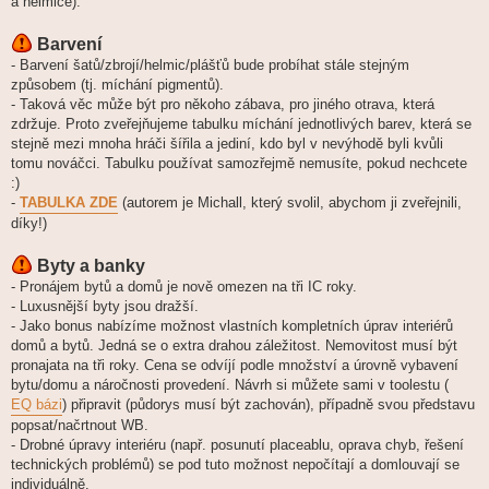
a helmice).
Barvení
- Barvení šatů/zbrojí/helmic/plášťů bude probíhat stále stejným
způsobem (tj. míchání pigmentů).
- Taková věc může být pro někoho zábava, pro jiného otrava, která
zdržuje. Proto zveřejňujeme tabulku míchání jednotlivých barev, která se
stejně mezi mnoha hráči šířila a jediní, kdo byl v nevýhodě byli kvůli
tomu nováčci. Tabulku používat samozřejmě nemusíte, pokud nechcete
:)
-
TABULKA ZDE
(autorem je Michall, který svolil, abychom ji zveřejnili,
díky!)
Byty a banky
- Pronájem bytů a domů je nově omezen na tři IC roky.
- Luxusnější byty jsou dražší.
- Jako bonus nabízíme možnost vlastních kompletních úprav interiérů
domů a bytů. Jedná se o extra drahou záležitost. Nemovitost musí být
pronajata na tři roky. Cena se odvíjí podle množství a úrovně vybavení
bytu/domu a náročnosti provedení. Návrh si můžete sami v toolestu (
EQ bázi
) připravit (půdorys musí být zachován), případně svou představu
popsat/načrtnout WB.
- Drobné úpravy interiéru (např. posunutí placeablu, oprava chyb, řešení
technických problémů) se pod tuto možnost nepočítají a domlouvají se
individuálně.