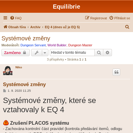
Equilibrie
FAQ
Registrovat
Přihlásit se
H
Obsah fóra
Archiv
EQ 4 (dnes už je EQ 5)
l
Systémové změny
e
Moderátoři:
Dungeon Servant
,
World Builder
,
Dungeon Master
d
Hledat
Pokročilé hl
Zamčeno
a
3 příspěvky • Stránka
1
z
1
t
Niko
Systémové změny
P
1. 9. 2020 11.25
ř
Systémové změny, které se
í
s
p
vztahovaly k EQ 4
ě
v
e
k
Zrušení PLACOS systému
- Zachována kontrolní část pravidel (kontrola předávání itemů, odlogu