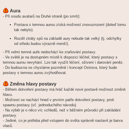
Aura
- Při soudu avatarů na Druhé straně (po smrti):
Postava s temnou aurou získá možnost znovuzrození (doteď tomu
tak nebylo).
Rozdíl ztráty xpů na základě aury nebude tak velký (tj. odchylky
od středu budou výrazně menší).
- Při velmi temné auře nedochází ke zraňování postavy.
- Ve světě je na dostupném místě k dispozici léčitel, který postavy s
temnou aurou nevyhání. Lze tak využít léčení, oživení i darování peněz.
- Do budoucna se chystáme pozměnit i koncept Ostrova, který bude
postavy s temnou aurou zvýhodňovat.
Změna hlavy postavy
- Během dotvoření postavy má hráč každé nové postavě možnost změnit
hlavu.
- Možnost se nachází hned v prvním patře dotvoření postavy, proti
spawnu postavy (vč. jednoduchého návodu).
- Na výběr je o něco víc vzhledů, než v běžném průvodci při zakládání
postavy.
- Jediné, co je potřeba před vstupem do světa správně nastavit je barva
vlasů.