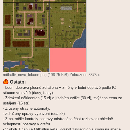
mithallir_nova_lokace.png (196.75 KiB) Zobrazeno 8375 x
Ostatní
- Lodní doprava plošně zdražena + změny v lodní dopravě podle IC
situace ve světě (časy, trasy).
- Zdražení nákladních (15 zl) a jízdních zvířat (30 zl), zvýšena cena za
ustájení (15 str).
- Zrušeny otravné automaty.
- Zdraženy opravy vybavení (cca 3x).
- Z pokročilé kontroly postavy odstraněna část rozhovoru ohledně
schopností postavy v craftu.
- V okolí Tirianu a Mithalliru větší výskyt základních surovin na sběr a