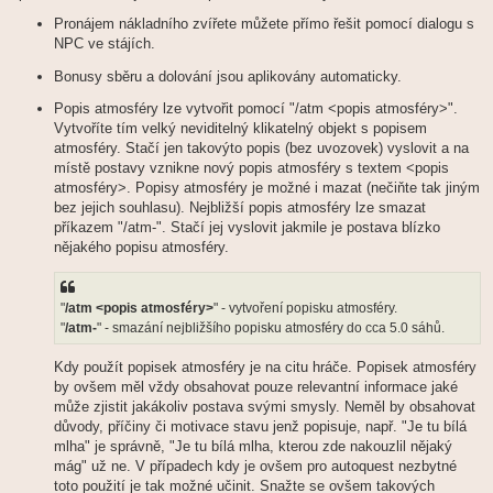
Pronájem nákladního zvířete můžete přímo řešit pomocí dialogu s
NPC ve stájích.
Bonusy sběru a dolování jsou aplikovány automaticky.
Popis atmosféry lze vytvořit pomocí "/atm <popis atmosféry>".
Vytvoříte tím velký neviditelný klikatelný objekt s popisem
atmosféry. Stačí jen takovýto popis (bez uvozovek) vyslovit a na
místě postavy vznikne nový popis atmosféry s textem <popis
atmosféry>. Popisy atmosféry je možné i mazat (nečiňte tak jiným
bez jejich souhlasu). Nejbližší popis atmosféry lze smazat
příkazem "/atm-". Stačí jej vyslovit jakmile je postava blízko
nějakého popisu atmosféry.
"
/atm <popis atmosféry>
" - vytvoření popisku atmosféry.
"
/atm-
" - smazání nejbližšího popisku atmosféry do cca 5.0 sáhů.
Kdy použít popisek atmosféry je na citu hráče. Popisek atmosféry
by ovšem měl vždy obsahovat pouze relevantní informace jaké
může zjistit jakákoliv postava svými smysly. Neměl by obsahovat
důvody, příčiny či motivace stavu jenž popisuje, např. "Je tu bílá
mlha" je správně, "Je tu bílá mlha, kterou zde nakouzlil nějaký
mág" už ne. V případech kdy je ovšem pro autoquest nezbytné
toto použití je tak možné učinit. Snažte se ovšem takových