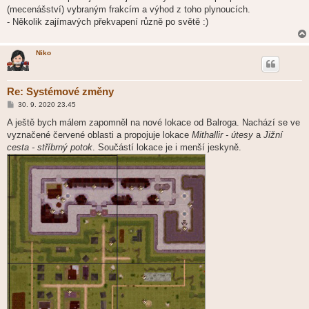
(mecenášství) vybraným frakcím a výhod z toho plynoucích.
- Několik zajímavých překvapení různě po světě :)
Niko
Re: Systémové změny
P
30. 9. 2020 23.45
ř
í
A ještě bych málem zapomněl na nové lokace od Balroga. Nachází se ve
s
vyznačené červené oblasti a propojuje lokace
Mithallir - útesy
a
Jižní
p
ě
cesta - stříbrný potok
. Součástí lokace je i menší jeskyně.
v
e
k