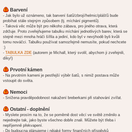
Barvení
- Jak bylo už oznámeno, tak barvení šatů/zbrojí/helmic/plášťů bude
probíhat stále stejným způsobem (tj. míchání pigmentů).
- Taková věc může být pro někoho zábava, pro jiného otrava, která
zdržuje. Proto zveřejňujeme tabulku míchání jednotlivých barev, která se
stejně mezi mnoha hráči šířila a jediní, kdo byl v nevýhodě byli kvůli
tomu nováčci. Tabulku používat samozřejmě nemusíte, pokud nechcete
:)
-
TABULKA ZDE
(autorem je Michall, který svolil, abychom ji zveřejnili,
díky!)
Prvotní kámen
- Na prvotním kameni je pestřejší výběr šatů, s nimiž postava může
vstoupit do světa.
Nemoci
- Snížena pravděpodobnost nakažení breberkami při stahování zvířat.
Ostatní - doplnění
- Myslete prosím na to, že se poměrně dost věcí ve světě změnilo a
nejednejte tak, jako byste všechno dobře znali. Můžete být třeba i
nepříjemně překvapení.
- Do budoucna plánujeme i nějaké formy finančních příspěvků