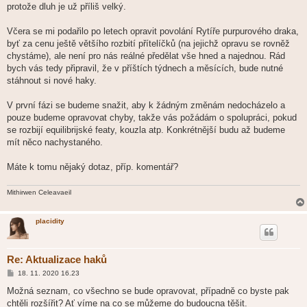
protože dluh je už příliš velký.
Včera se mi podařilo po letech opravit povolání Rytíře purpurového draka,
byť za cenu ještě většího rozbití přítelíčků (na jejichž opravu se rovněž
chystáme), ale není pro nás reálné předělat vše hned a najednou. Rád
bych vás tedy připravil, že v příštích týdnech a měsících, bude nutné
stáhnout si nové haky.
V první fázi se budeme snažit, aby k žádným změnám nedocházelo a
pouze budeme opravovat chyby, takže vás požádám o spolupráci, pokud
se rozbijí equilibrijské featy, kouzla atp. Konkrétnější budu až budeme
mít něco nachystaného.
Máte k tomu nějaký dotaz, příp. komentář?
Mithirwen Celeavaeil
placidity
Re: Aktualizace haků
P
18. 11. 2020 16.23
ř
í
Možná seznam, co všechno se bude opravovat, případně co byste pak
s
chtěli rozšířit? Ať víme na co se můžeme do budoucna těšit.
p