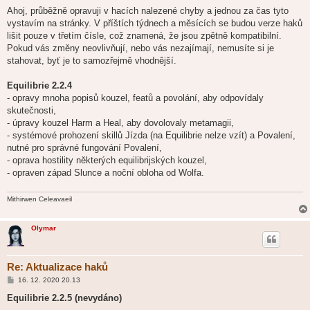
ř
í
Ahoj, průběžně opravuji v hacích nalezené chyby a jednou za čas tyto
s
vystavím na stránky. V příštích týdnech a měsících se budou verze haků
p
ě
lišit pouze v třetím čísle, což znamená, že jsou zpětně kompatibilní.
v
Pokud vás změny neovlivňují, nebo vás nezajímají, nemusíte si je
e
k
stahovat, byť je to samozřejmě vhodnější.
Equilibrie 2.2.4
- opravy mnoha popisů kouzel, featů a povolání, aby odpovídaly
skutečnosti,
- úpravy kouzel Harm a Heal, aby dovolovaly metamagii,
- systémové prohození skillů Jízda (na Equilibrie nelze vzít) a Povalení,
nutné pro správné fungování Povalení,
- oprava hostility některých equilibrijských kouzel,
- opraven západ Slunce a noční obloha od Wolfa.
Mithirwen Celeavaeil
Olymar
Re: Aktualizace haků
P
16. 12. 2020 20.13
ř
í
Equilibrie 2.2.5 (nevydáno)
s