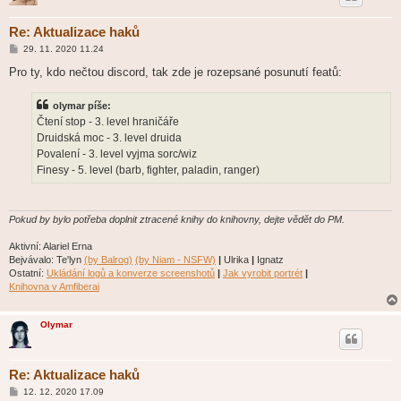
Re: Aktualizace haků
P
29. 11. 2020 11.24
ř
í
Pro ty, kdo nečtou discord, tak zde je rozepsané posunutí featů:
s
p
ě
olymar píše:
v
Čtení stop - 3. level hraničáře
e
k
Druidská moc - 3. level druida
Povalení - 3. level vyjma sorc/wiz
Finesy - 5. level (barb, fighter, paladin, ranger)
Pokud by bylo potřeba doplnit ztracené knihy do knihovny, dejte vědět do PM.
Aktivní: Alariel Erna
Bejvávalo: Te'lyn
(by Balrog)
(by Niam - NSFW)
|
Ulrika
|
Ignatz
Ostatní:
Ukládání logů a konverze screenshotů
|
Jak vyrobit portrét
|
Knihovna v Amfiberai
Olymar
Re: Aktualizace haků
P
12. 12. 2020 17.09