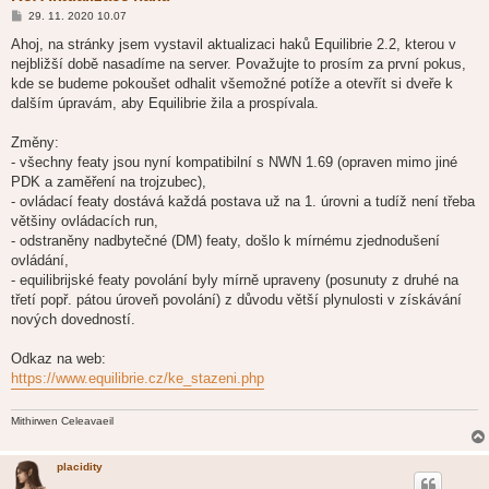
P
29. 11. 2020 10.07
ř
í
Ahoj, na stránky jsem vystavil aktualizaci haků Equilibrie 2.2, kterou v
s
nejbližší době nasadíme na server. Považujte to prosím za první pokus,
p
ě
kde se budeme pokoušet odhalit všemožné potíže a otevřít si dveře k
v
dalším úpravám, aby Equilibrie žila a prospívala.
e
k
Změny:
- všechny featy jsou nyní kompatibilní s NWN 1.69 (opraven mimo jiné
PDK a zaměření na trojzubec),
- ovládací featy dostává každá postava už na 1. úrovni a tudíž není třeba
většiny ovládacích run,
- odstraněny nadbytečné (DM) featy, došlo k mírnému zjednodušení
ovládání,
- equilibrijské featy povolání byly mírně upraveny (posunuty z druhé na
třetí popř. pátou úroveň povolání) z důvodu větší plynulosti v získávání
nových dovedností.
Odkaz na web:
https://www.equilibrie.cz/ke_stazeni.php
Mithirwen Celeavaeil
placidity