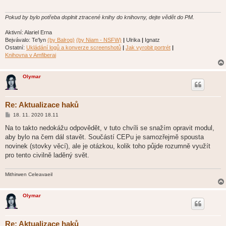
ě
v
e
Pokud by bylo potřeba doplnit ztracené knihy do knihovny, dejte vědět do PM.
k
Aktivní: Alariel Erna
Bejvávalo: Te'lyn
(by Balrog)
(by Niam - NSFW)
|
Ulrika
|
Ignatz
Ostatní:
Ukládání logů a konverze screenshotů
|
Jak vyrobit portrét
|
Knihovna v Amfiberai
Olymar
Re: Aktualizace haků
P
18. 11. 2020 18.11
ř
í
Na to takto nedokážu odpovědět, v tuto chvíli se snažím opravit modul,
s
aby bylo na čem dál stavět. Součástí CEPu je samozřejmě spousta
p
ě
novinek (stovky věcí), ale je otázkou, kolik toho půjde rozumně využít
v
pro tento civilně laděný svět.
e
k
Mithirwen Celeavaeil
Olymar
Re: Aktualizace haků