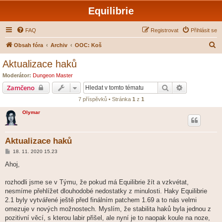
Equilibrie
FAQ
Registrovat
Přihlásit se
H
Obsah fóra
Archiv
OOC: Koš
l
Aktualizace haků
e
Moderátor:
Dungeon Master
d
Hledat
Pokročilé hl
Zamčeno
a
7 příspěvků • Stránka
1
z
1
t
Olymar
Aktualizace haků
P
18. 11. 2020 15.23
ř
í
Ahoj,
s
p
ě
rozhodli jsme se v Týmu, že pokud má Equilibrie žít a vzkvétat,
v
nesmíme přehlížet dlouhodobé nedostatky z minulosti. Haky Equilibrie
e
k
2.1 byly vytvářené ještě před finálním patchem 1.69 a to nás velmi
omezuje v nových možnostech. Myslím, že stabilita haků byla jednou z
pozitivní věcí, s kterou labir přišel, ale nyní je to naopak koule na noze,