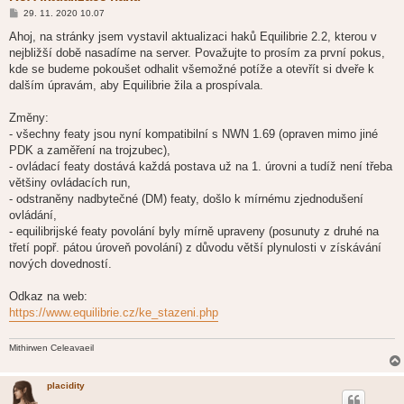
P
29. 11. 2020 10.07
ř
í
Ahoj, na stránky jsem vystavil aktualizaci haků Equilibrie 2.2, kterou v
s
nejbližší době nasadíme na server. Považujte to prosím za první pokus,
p
ě
kde se budeme pokoušet odhalit všemožné potíže a otevřít si dveře k
v
dalším úpravám, aby Equilibrie žila a prospívala.
e
k
Změny:
- všechny featy jsou nyní kompatibilní s NWN 1.69 (opraven mimo jiné
PDK a zaměření na trojzubec),
- ovládací featy dostává každá postava už na 1. úrovni a tudíž není třeba
většiny ovládacích run,
- odstraněny nadbytečné (DM) featy, došlo k mírnému zjednodušení
ovládání,
- equilibrijské featy povolání byly mírně upraveny (posunuty z druhé na
třetí popř. pátou úroveň povolání) z důvodu větší plynulosti v získávání
nových dovedností.
Odkaz na web:
https://www.equilibrie.cz/ke_stazeni.php
Mithirwen Celeavaeil
placidity