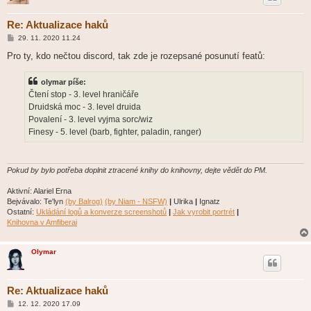
Re: Aktualizace haků
P
29. 11. 2020 11.24
ř
í
Pro ty, kdo nečtou discord, tak zde je rozepsané posunutí featů:
s
p
ě
olymar píše:
v
Čtení stop - 3. level hraničáře
e
k
Druidská moc - 3. level druida
Povalení - 3. level vyjma sorc/wiz
Finesy - 5. level (barb, fighter, paladin, ranger)
Pokud by bylo potřeba doplnit ztracené knihy do knihovny, dejte vědět do PM.
Aktivní: Alariel Erna
Bejvávalo: Te'lyn
(by Balrog)
(by Niam - NSFW)
|
Ulrika
|
Ignatz
Ostatní:
Ukládání logů a konverze screenshotů
|
Jak vyrobit portrét
|
Knihovna v Amfiberai
Olymar
Re: Aktualizace haků
P
12. 12. 2020 17.09