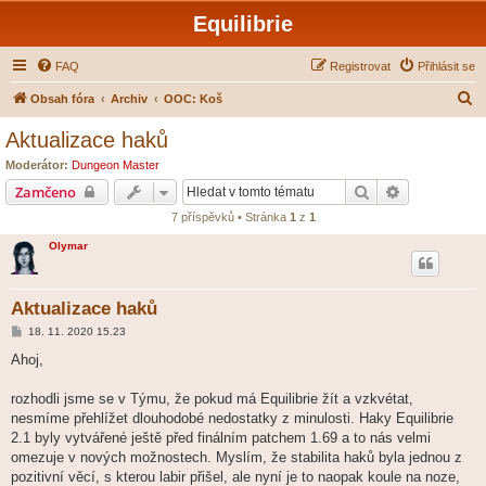
Equilibrie
FAQ
Registrovat
Přihlásit se
H
Obsah fóra
Archiv
OOC: Koš
l
Aktualizace haků
e
Moderátor:
Dungeon Master
d
Hledat
Pokročilé hl
Zamčeno
a
7 příspěvků • Stránka
1
z
1
t
Olymar
Aktualizace haků
P
18. 11. 2020 15.23
ř
í
Ahoj,
s
p
ě
rozhodli jsme se v Týmu, že pokud má Equilibrie žít a vzkvétat,
v
nesmíme přehlížet dlouhodobé nedostatky z minulosti. Haky Equilibrie
e
k
2.1 byly vytvářené ještě před finálním patchem 1.69 a to nás velmi
omezuje v nových možnostech. Myslím, že stabilita haků byla jednou z
pozitivní věcí, s kterou labir přišel, ale nyní je to naopak koule na noze,