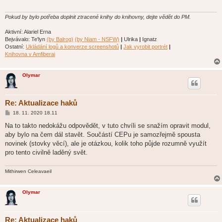
ě
v
e
Pokud by bylo potřeba doplnit ztracené knihy do knihovny, dejte vědět do PM.
k
Aktivní: Alariel Erna
Bejvávalo: Te'lyn
(by Balrog)
(by Niam - NSFW)
|
Ulrika
|
Ignatz
Ostatní:
Ukládání logů a konverze screenshotů
|
Jak vyrobit portrét
|
Knihovna v Amfiberai
Olymar
Re: Aktualizace haků
P
18. 11. 2020 18.11
ř
í
Na to takto nedokážu odpovědět, v tuto chvíli se snažím opravit modul,
s
aby bylo na čem dál stavět. Součástí CEPu je samozřejmě spousta
p
ě
novinek (stovky věcí), ale je otázkou, kolik toho půjde rozumně využít
v
pro tento civilně laděný svět.
e
k
Mithirwen Celeavaeil
Olymar
Re: Aktualizace haků