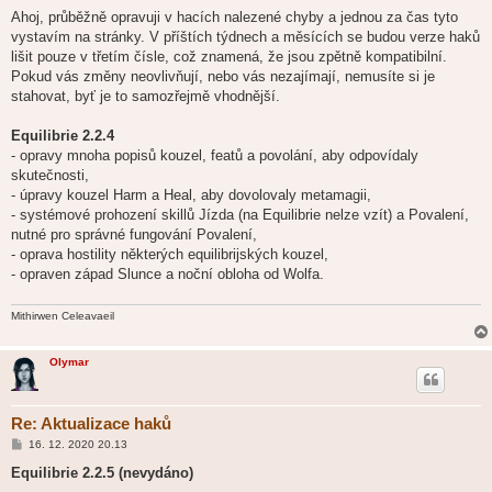
ř
í
Ahoj, průběžně opravuji v hacích nalezené chyby a jednou za čas tyto
s
vystavím na stránky. V příštích týdnech a měsících se budou verze haků
p
ě
lišit pouze v třetím čísle, což znamená, že jsou zpětně kompatibilní.
v
Pokud vás změny neovlivňují, nebo vás nezajímají, nemusíte si je
e
k
stahovat, byť je to samozřejmě vhodnější.
Equilibrie 2.2.4
- opravy mnoha popisů kouzel, featů a povolání, aby odpovídaly
skutečnosti,
- úpravy kouzel Harm a Heal, aby dovolovaly metamagii,
- systémové prohození skillů Jízda (na Equilibrie nelze vzít) a Povalení,
nutné pro správné fungování Povalení,
- oprava hostility některých equilibrijských kouzel,
- opraven západ Slunce a noční obloha od Wolfa.
Mithirwen Celeavaeil
Olymar
Re: Aktualizace haků
P
16. 12. 2020 20.13
ř
í
Equilibrie 2.2.5 (nevydáno)
s