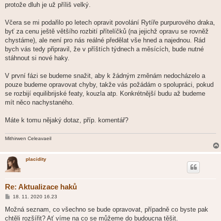
protože dluh je už příliš velký.
Včera se mi podařilo po letech opravit povolání Rytíře purpurového draka,
byť za cenu ještě většího rozbití přítelíčků (na jejichž opravu se rovněž
chystáme), ale není pro nás reálné předělat vše hned a najednou. Rád
bych vás tedy připravil, že v příštích týdnech a měsících, bude nutné
stáhnout si nové haky.
V první fázi se budeme snažit, aby k žádným změnám nedocházelo a
pouze budeme opravovat chyby, takže vás požádám o spolupráci, pokud
se rozbijí equilibrijské featy, kouzla atp. Konkrétnější budu až budeme
mít něco nachystaného.
Máte k tomu nějaký dotaz, příp. komentář?
Mithirwen Celeavaeil
placidity
Re: Aktualizace haků
P
18. 11. 2020 16.23
ř
í
Možná seznam, co všechno se bude opravovat, případně co byste pak
s
chtěli rozšířit? Ať víme na co se můžeme do budoucna těšit.
p