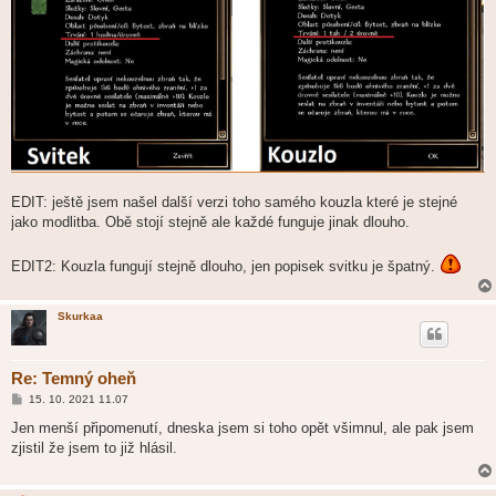
EDIT: ještě jsem našel další verzi toho samého kouzla které je stejné
jako modlitba. Obě stojí stejně ale každé funguje jinak dlouho.
EDIT2: Kouzla fungují stejně dlouho, jen popisek svitku je špatný.
Skurkaa
Re: Temný oheň
P
15. 10. 2021 11.07
ř
í
Jen menší připomenutí, dneska jsem si toho opět všimnul, ale pak jsem
s
zjistil že jsem to již hlásil.
p
ě
v
e