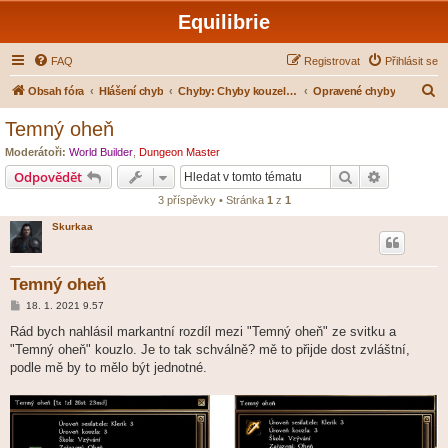
Equilibrie
FAQ
Registrovat
Přihlásit se
H
Obsah fóra
Hlášení chyb
Chyby: Chyby kouzel a modliteb
Opravené chyby
l
Temný oheň
e
Moderátoři:
World Builder
,
Dungeon Master
d
Hledat
Pokročilé 
Odpovědět
a
3 příspěvky • Stránka
1
z
1
t
Skurkaa
Temný oheň
P
18. 1. 2021 9.57
ř
í
Rád bych nahlásil markantní rozdíl mezi "Temný oheň" ze svitku a
s
"Temný oheň" kouzlo. Je to tak schválně? mě to přijde dost zvláštní,
p
ě
podle mě by to mělo být jednotné.
v
e
k