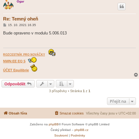
Ogar
k
Re: Temný oheň
P
15. 10. 2021 16.35
ř
í
Bude opraveno v modulu 5.006.013
s
p
ě
v
e
k
ROZCESTNÍK PRO NOVÁČKY
NWN:EE EQ 5
ÚČET Equilibrie
Odpovědět
3 příspěvky • Stránka
1
z
1
Přejít na
Obsah fóra
Smazat cookies
Všechny časy jsou v
UTC+02:00
Založeno na
phpBB
® Forum Software © phpBB Limited
Český překlad –
phpBB.cz
Soukromí
|
Podmínky