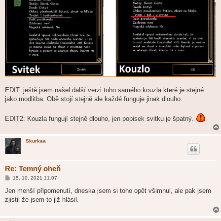
EDIT: ještě jsem našel další verzi toho samého kouzla které je stejné
jako modlitba. Obě stojí stejně ale každé funguje jinak dlouho.
EDIT2: Kouzla fungují stejně dlouho, jen popisek svitku je špatný.
Skurkaa
Re: Temný oheň
P
15. 10. 2021 11.07
ř
í
Jen menší připomenutí, dneska jsem si toho opět všimnul, ale pak jsem
s
zjistil že jsem to již hlásil.
p
ě
v
e