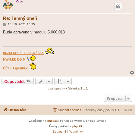
Ogar
k
Re: Temný oheň
P
15. 10. 2021 16.35
ř
í
Bude opraveno v modulu 5.006.013
s
p
ě
v
e
k
ROZCESTNÍK PRO NOVÁČKY
NWN:EE EQ 5
ÚČET Equilibrie
Odpovědět
3 příspěvky • Stránka
1
z
1
Přejít na
Obsah fóra
Smazat cookies
Všechny časy jsou v
UTC+02:00
Založeno na
phpBB
® Forum Software © phpBB Limited
Český překlad –
phpBB.cz
Soukromí
|
Podmínky