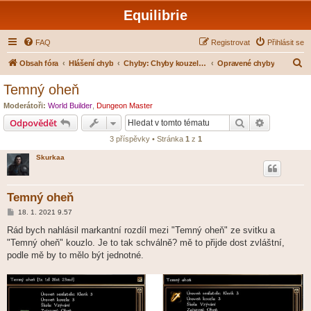
Equilibrie
FAQ
Registrovat
Přihlásit se
H
Obsah fóra
Hlášení chyb
Chyby: Chyby kouzel a modliteb
Opravené chyby
l
Temný oheň
e
Moderátoři:
World Builder
,
Dungeon Master
d
Hledat
Pokročilé 
Odpovědět
a
3 příspěvky • Stránka
1
z
1
t
Skurkaa
Temný oheň
P
18. 1. 2021 9.57
ř
í
Rád bych nahlásil markantní rozdíl mezi "Temný oheň" ze svitku a
s
"Temný oheň" kouzlo. Je to tak schválně? mě to přijde dost zvláštní,
p
ě
podle mě by to mělo být jednotné.
v
e
k