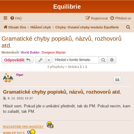
Equilibrie
FAQ
Registrovat
Přihlásit se
H
Obsah fóra
Hlášení chyb
Chyby: Ostatní chyby modulu Equilibrie
l
Gramatické chyby popisků, názvů, rozhovorů
e
atd.
d
Moderátoři:
World Builder
,
Dungeon Master
a
Hledat
Pokročilé 
Odpovědět
t
3 příspěvky • Stránka
1
z
1
Ogar
Gramatické chyby popisků, názvů, rozhovorů atd.
P
8. 12. 2021 15.37
ř
í
Hlásit sem. Pokud jde o unikátní předmět, tak do PM. Pokud nevím, kam
s
to zařadit, tak PM.
p
ě
v
e
k
ROZCESTNÍK PRO NOVÁČKY
NWN:EE EQ 5