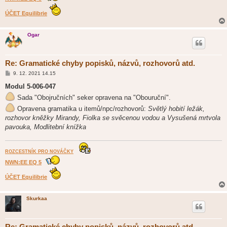
ÚČET Equilibrie
Ogar
Re: Gramatické chyby popisků, názvů, rozhovorů atd.
P
9. 12. 2021 14.15
ř
í
Modul 5-006-047
s
Sada "Obojručních" seker opravena na "Obouruční".
p
ě
Opravena gramatika u itemů/npc/rozhovorů:
Světlý hobití ležák,
v
e
rozhovor kněžky Mirandy, Fiolka se svěcenou vodou a Vysušená mrtvola
k
pavouka, Modlitební knížka
ROZCESTNÍK PRO NOVÁČKY
NWN:EE EQ 5
ÚČET Equilibrie
Skurkaa
Re: Gramatické chyby popisků, názvů, rozhovorů atd.