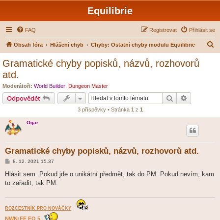
Equilibrie
FAQ
Registrovat
Přihlásit se
H
Obsah fóra
Hlášení chyb
Chyby: Ostatní chyby modulu Equilibrie
l
Gramatické chyby popisků, názvů, rozhovorů
e
atd.
d
Moderátoři:
World Builder
,
Dungeon Master
a
Hledat
Pokročilé 
Odpovědět
t
3 příspěvky • Stránka
1
z
1
Ogar
Gramatické chyby popisků, názvů, rozhovorů atd.
P
8. 12. 2021 15.37
ř
í
Hlásit sem. Pokud jde o unikátní předmět, tak do PM. Pokud nevím, kam
s
to zařadit, tak PM.
p
ě
v
e
k
ROZCESTNÍK PRO NOVÁČKY
NWN:EE EQ 5