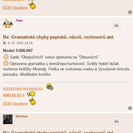
ÚČET Equilibrie
Ogar
Re: Gramatické chyby popisků, názvů, rozhovorů atd.
P
9. 12. 2021 14.15
ř
í
Modul 5-006-047
s
Sada "Obojručních" seker opravena na "Obouruční".
p
ě
Opravena gramatika u itemů/npc/rozhovorů:
Světlý hobití ležák,
v
e
rozhovor kněžky Mirandy, Fiolka se svěcenou vodou a Vysušená mrtvola
k
pavouka, Modlitební knížka
ROZCESTNÍK PRO NOVÁČKY
NWN:EE EQ 5
ÚČET Equilibrie
Skurkaa
Re: Gramatické chyby popisků, názvů, rozhovorů atd.