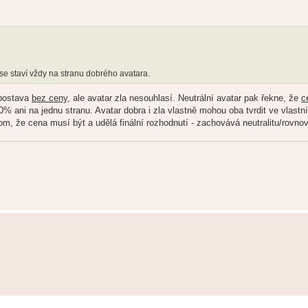
 se staví vždy na stranu dobrého avatara.
 postava
bez ceny
, ale avatar zla nesouhlasí. Neutrální avatar pak řekne, že
c
% ani na jednu stranu. Avatar dobra i zla vlastně mohou oba tvrdit ve vlast
a tom, že cena musí být a udělá finální rozhodnutí - zachovává neutralitu/rovno