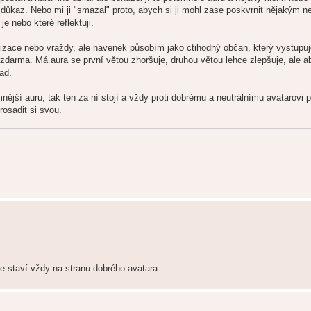
íc důkaz. Nebo mi ji "smazal" proto, abych si ji mohl zase poskvrnit nějakým
e nebo které reflektuji.
izace nebo vraždy, ale navenek působím jako ctihodný občan, který vystupu
darma. Má aura se první větou zhoršuje, druhou větou lehce zlepšuje, ale ab
ad.
jší auru, tak ten za ní stojí a vždy proti dobrému a neutrálnímu avatarovi p
osadit si svou.
se staví vždy na stranu dobrého avatara.