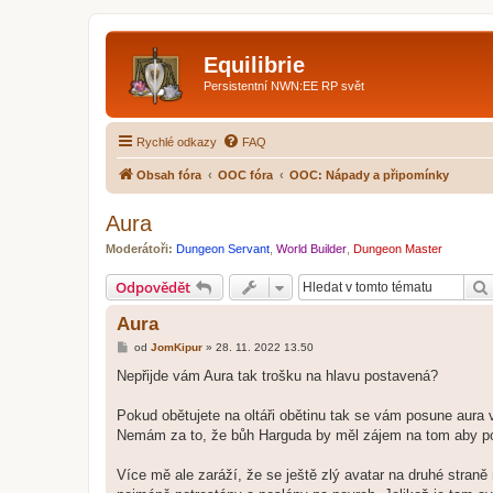
Equilibrie
Persistentní NWN:EE RP svět
Rychlé odkazy
FAQ
Obsah fóra
OOC fóra
OOC: Nápady a připomínky
Aura
Moderátoři:
Dungeon Servant
,
World Builder
,
Dungeon Master
Odpovědět
Aura
P
od
JomKipur
»
28. 11. 2022 13.50
ř
í
Nepřijde vám Aura tak trošku na hlavu postavená?
s
p
ě
Pokud obětujete na oltáři obětinu tak se vám posune aura v
v
Nemám za to, že bůh Harguda by měl zájem na tom aby po
e
k
Více mě ale zaráží, že se ještě zlý avatar na druhé stran