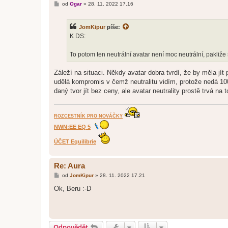
P
od
Ogar
»
28. 11. 2022 17.16
ř
í
s
JomKipur
píše:
p
ě
K DS:
v
e
k
To potom ten neutrální avatar není moc neutrální, pakliže
Záleží na situaci. Někdy avatar dobra tvrdí, že by měla jít
udělá kompromis v čemž neutralitu vidím, protože nedá 100
daný tvor jít bez ceny, ale avatar neutrality prostě trvá n
ROZCESTNÍK PRO NOVÁČKY
NWN:EE EQ 5
ÚČET Equilibrie
Re: Aura
P
od
JomKipur
»
28. 11. 2022 17.21
ř
í
Ok, Beru :-D
s
p
ě
v
e
k
Odpovědět