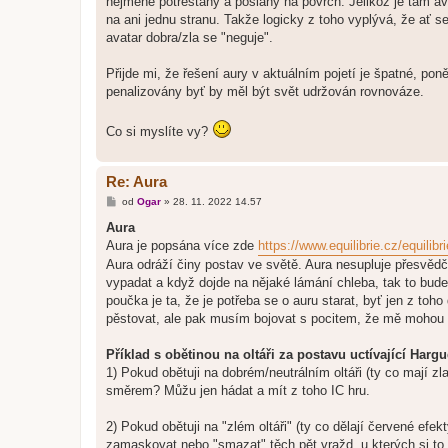
nejméně potrestány a poslány na povrch. Jelikož je tam ava
na ani jednu stranu. Takže logicky z toho vyplývá, že ať se
avatar dobra/zla se "neguje".
Přijde mi, že řešení aury v aktuálním pojetí je špatné, p
penalizovány byť by měl být svět udržován rovnováze.
Co si myslíte vy?
Re: Aura
P
od
Ogar
»
28. 11. 2022 14.57
ř
í
Aura
s
Aura je popsána více zde
https://www.equilibrie.cz/equili
p
ě
Aura odráží činy postav ve světě. Aura nesupluje přesvědče
v
vypadat a když dojde na nějaké lámání chleba, tak to bud
e
k
poučka je ta, že je potřeba se o auru starat, byť jen z to
pěstovat, ale pak musím bojovat s pocitem, že mě mohou 
Příklad s obětinou na oltáři za postavu uctívající Har
1) Pokud obětuji na dobrém/neutrálním oltáři (ty co mají z
směrem? Můžu jen hádat a mít z toho IC hru.
2) Pokud obětuji na "zlém oltáři" (ty co dělají červené ef
zamaskovat nebo "smazat" těch pět vražd, u kterých si to p