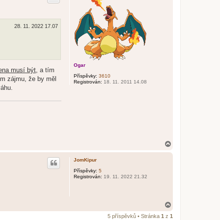
r
u
28. 11. 2022 17.07
Ogar
ena musí být
, a tím
Příspěvky:
3610
ním zájmu, že by měl
Registrován:
18. 11. 2011 14.08
váhu.
N
a
h
JomKipur
o
r
Příspěvky:
5
Registrován:
19. 11. 2022 21.32
u
N
a
5 příspěvků • Stránka
1
z
1
h