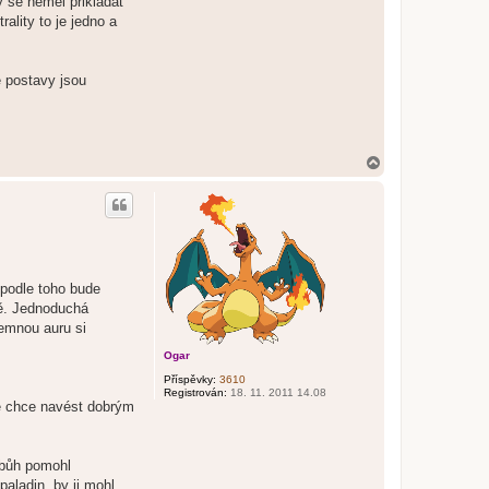
y se neměl přikládat
ality to je jedno a
é postavy jsou
N
a
h
o
r
u
 podle toho bude
vě. Jednoduchá
temnou auru si
Ogar
Příspěvky:
3610
Registrován:
18. 11. 2011 14.08
 mě chce navést dobrým
ý bůh pomohl
aladin, by ji mohl