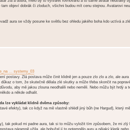
tar zla a dobra, mělo by to vytvářet rovnováhu a to samé avatar neutrality b
 tam objeví dobrák či zloduch, všichni budou mít cenu stejnou. Avatarovi neutr
oněvadž aura se vždy posune ke světlu bez ohledu jakého boha kdo uctívá a zl
brie_na … systemy_03
ní postavy. Zlá postava může činit klidně jen a pouze zlo zlo a zlo, ale aura
e důkaz o tom, že skutečně dělala zlé skutky a může třeba skončit na popra
ho důvodu, aby mě jakou zlouna neodhalili nebo neměli. Nebo můžu být hrdý a 
někdo a někde odhalit.
guda lze vykládat klidně dvěma způsoby:
latavé efekty), tak co když na mě vlastně shlédl jiný bůh (ne Hargud), který
ekty), tak pokud mi padne aura, tak si to můžu vyložit tím způsobem, že mi zl
ostava náramně užila, ale bohužel jí to potemnělo auru a nějaký klerik nebo p