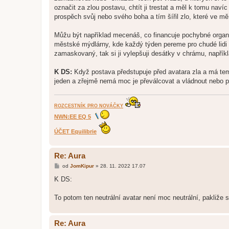
označit za zlou postavu, chtít ji trestat a měl k tomu nav
prospěch svůj nebo svého boha a tím šířil zlo, které ve mě j
Můžu být například mecenáš, co financuje pochybné organ
městské mýdlárny, kde každý týden pereme pro chudé lidi z
zamaskovaný, tak si ji vylepšuji desátky v chrámu, napříkl
K DS:
Když postava předstupuje před avatara zla a má temně
jeden a zřejmě nemá moc je převálcovat a vládnout nebo pr
ROZCESTNÍK PRO NOVÁČKY
NWN:EE EQ 5
ÚČET Equilibrie
Re: Aura
P
od
JomKipur
»
28. 11. 2022 17.07
ř
í
K DS:
s
p
ě
To potom ten neutrální avatar není moc neutrální, pakliže 
v
e
k
Re: Aura