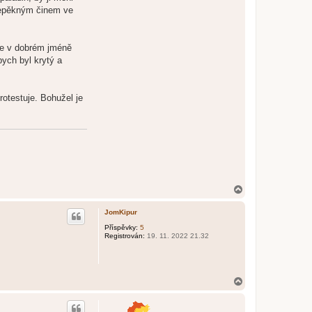
 nepěkným činem ve
je v dobrém jméně
ych byl krytý a
rotestuje. Bohužel je
N
a
h
JomKipur
o
r
Příspěvky:
5
Registrován:
19. 11. 2022 21.32
u
N
a
h
o