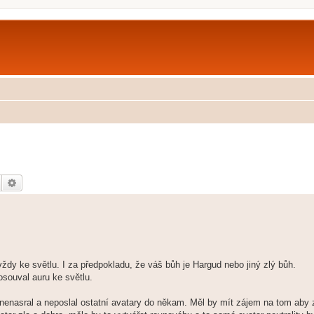
Hledat
Pokročilé hledání
ždy ke světlu. I za předpokladu, že váš bůh je Hargud nebo jiný zlý bůh.
souval auru ke světlu.
ě nenasral a neposlal ostatní avatary do někam. Měl by mít zájem na tom aby 