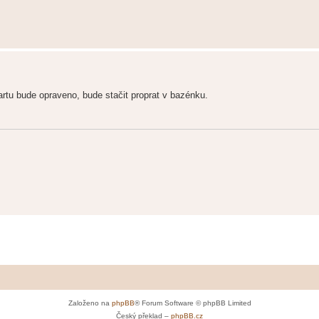
artu bude opraveno, bude stačit proprat v bazénku.
Založeno na
phpBB
® Forum Software © phpBB Limited
Český překlad –
phpBB.cz