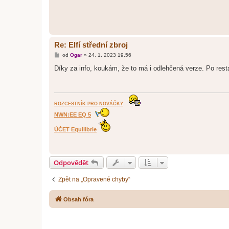
Re: Elfí střední zbroj
P
od
Ogar
»
24. 1. 2023 19.56
ř
í
Díky za info, koukám, že to má i odlehčená verze. Po rest
s
p
ě
v
e
k
ROZCESTNÍK PRO NOVÁČKY
NWN:EE EQ 5
ÚČET Equilibrie
Odpovědět
Zpět na „Opravené chyby“
Obsah fóra