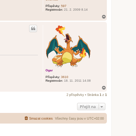
Příspěvky:
597
Registrován:
21. 2. 2009 8.14
N
a
h
o
r
u
Ogar
Příspěvky:
3610
Registrován:
18. 11. 2011 14.08
N
a
2 příspěvky • Stránka
1
z
1
h
o
r
Přejít na
u
Smazat cookies
Všechny časy jsou v
UTC+02:00