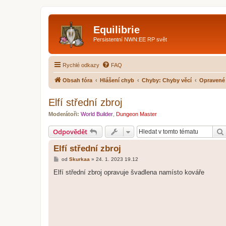
Equilibrie
Persistentní NWN:EE RP svět
Rychlé odkazy
FAQ
Obsah fóra
Hlášení chyb
Chyby: Chyby věcí
Opravené
Elfí střední zbroj
Moderátoři:
World Builder
,
Dungeon Master
Odpovědět
Elfí střední zbroj
P
od
Skurkaa
»
24. 1. 2023 19.12
ř
í
Elfí střední zbroj opravuje švadlena namísto kováře
s
p
ě
v
e
k