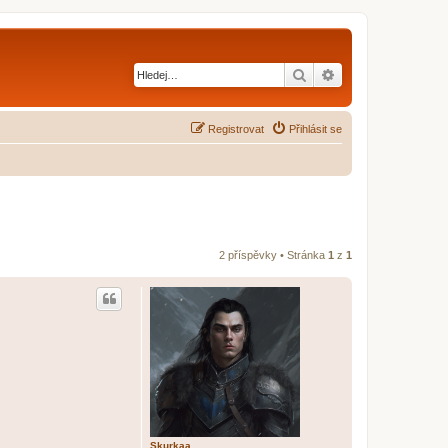
Hledat
Pokročilé hledání
Registrovat
Přihlásit se
2 příspěvky • Stránka
1
z
1
Skurkaa