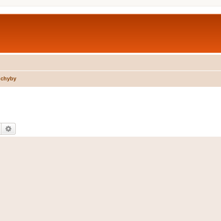
 chyby
Hledat
Pokročilé hledání