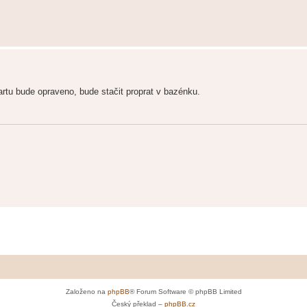
artu bude opraveno, bude stačit proprat v bazénku.
Založeno na
phpBB
® Forum Software © phpBB Limited
Český překlad –
phpBB.cz