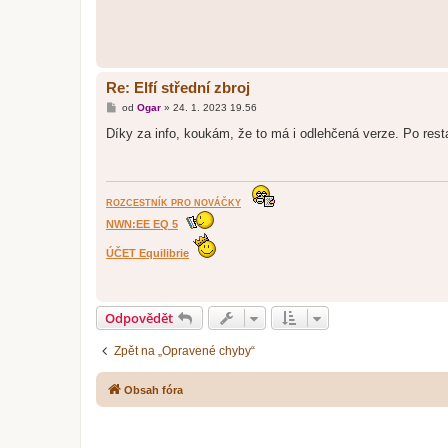
Re: Elfí střední zbroj
P
od
Ogar
»
24. 1. 2023 19.56
ř
í
Díky za info, koukám, že to má i odlehčená verze. Po rest
s
p
ě
v
e
k
ROZCESTNÍK PRO NOVÁČKY
NWN:EE EQ 5
ÚČET Equilibrie
Odpovědět
Zpět na „Opravené chyby“
Obsah fóra