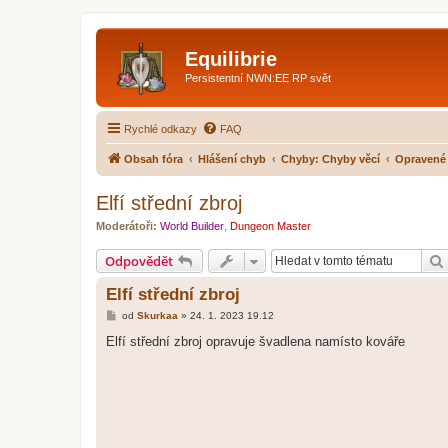
Equilibrie
Persistentní NWN:EE RP svět
Rychlé odkazy
FAQ
Obsah fóra
Hlášení chyb
Chyby: Chyby věcí
Opravené
Elfí střední zbroj
Moderátoři:
World Builder
,
Dungeon Master
Odpovědět
Elfí střední zbroj
P
od
Skurkaa
»
24. 1. 2023 19.12
ř
í
Elfí střední zbroj opravuje švadlena namísto kováře
s
p
ě
v
e
k