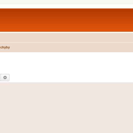
 chyby
Hledat
Pokročilé hledání