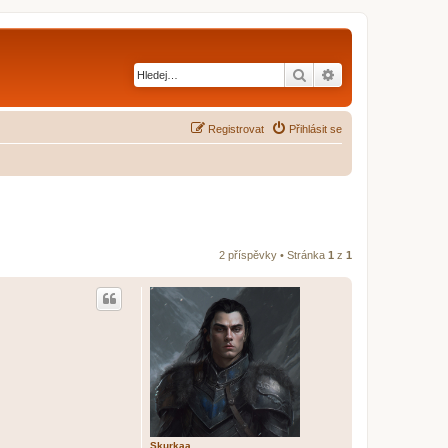
Hledat
Pokročilé hledání
Registrovat
Přihlásit se
2 příspěvky • Stránka
1
z
1
Skurkaa