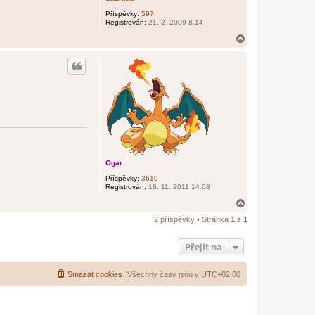
Příspěvky:
597
Registrován:
21. 2. 2009 8.14
N
a
h
o
r
u
Ogar
Příspěvky:
3610
Registrován:
18. 11. 2011 14.08
N
a
2 příspěvky • Stránka
1
z
1
h
o
r
Přejít na
u
Smazat cookies
Všechny časy jsou v
UTC+02:00