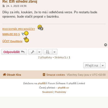
Re: Elfí střední zbroj
P
24. 1. 2023 19.56
ř
í
Díky za info, koukám, že to má i odlehčená verze. Po restartu bude
s
opraveno, bude stačit proprat v bazénku.
p
ě
v
e
k
ROZCESTNÍK PRO NOVÁČKY
NWN:EE EQ 5
ÚČET Equilibrie
Odpovědět
2 příspěvky • Stránka
1
z
1
Přejít na
Obsah fóra
Smazat cookies
Všechny časy jsou v
UTC+02:00
Založeno na
phpBB
® Forum Software © phpBB Limited
Český překlad –
phpBB.cz
Soukromí
|
Podmínky