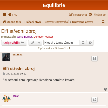
Equilibrie
FAQ
Registrovat
Přihlásit se
H
Obsah fóra
Hlášení chyb
Chyby: Chyby věcí
Opravené chyby
l
Elfí střední zbroj
e
Moderátoři:
World Builder
,
Dungeon Master
d
Hledat
Pokročilé 
Odpovědět
a
2 příspěvky • Stránka
1
z
1
t
Skurkaa
Elfí střední zbroj
P
24. 1. 2023 19.12
ř
í
Elfí střední zbroj opravuje švadlena namísto kováře
s
p
ě
v
e
Ogar
k