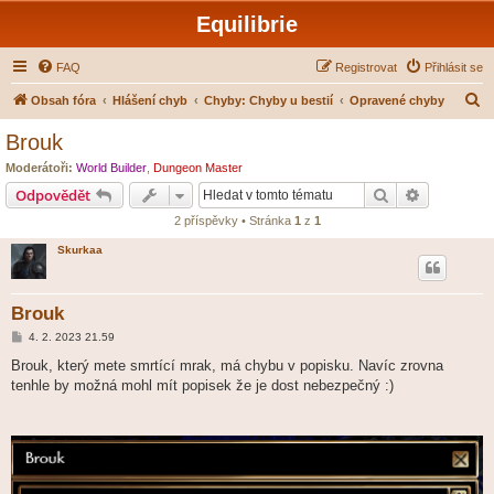
Equilibrie
FAQ
Registrovat
Přihlásit se
H
Obsah fóra
Hlášení chyb
Chyby: Chyby u bestií
Opravené chyby
l
Brouk
e
Moderátoři:
World Builder
,
Dungeon Master
d
Hledat
Pokročilé 
Odpovědět
a
2 příspěvky • Stránka
1
z
1
t
Skurkaa
Brouk
P
4. 2. 2023 21.59
ř
í
Brouk, který mete smrtící mrak, má chybu v popisku. Navíc zrovna
s
tenhle by možná mohl mít popisek že je dost nebezpečný :)
p
ě
v
e
k