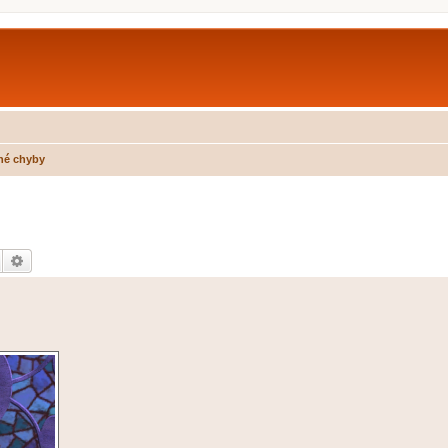
né chyby
Hledat
Pokročilé hledání