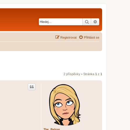
Hledat
Pokročilé hledání
Registrovat
Přihlásit se
2 příspěvky • Stránka
1
z
1
The_Balrog