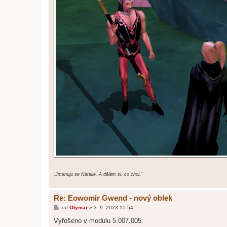
„Jmenuju se Natalie. A dělám si, co chci.“
Re: Eowomir Gwend - nový oblek
P
od
Olymar
»
3. 9. 2023 15.54
ř
í
Vyřešeno v modulu 5.007.005.
s