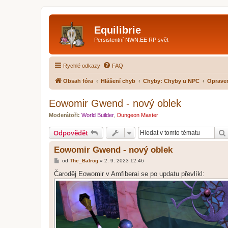
Equilibrie
Persistentní NWN:EE RP svět
Rychlé odkazy
FAQ
Obsah fóra
Hlášení chyb
Chyby: Chyby u NPC
Oprave
Eowomir Gwend - nový oblek
Moderátoři:
World Builder
,
Dungeon Master
Odpovědět
Eowomir Gwend - nový oblek
P
od
The_Balrog
»
2. 9. 2023 12.46
ř
í
Čaroděj Eowomir v Amfiberai se po updatu převlíkl:
s
p
ě
v
e
k