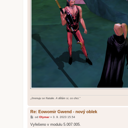
„Jmenuju se Natalie. A dělám si, co chci.“
Re: Eowomir Gwend - nový oblek
P
od
Olymar
»
3. 9. 2023 15.54
ř
í
Vyřešeno v modulu 5.007.005.
s