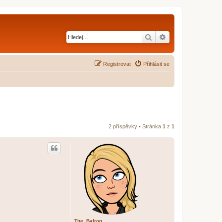
Hledat
Pokročilé hledání
Registrovat
Přihlásit se
2 příspěvky • Stránka
1
z
1
The_Balrog