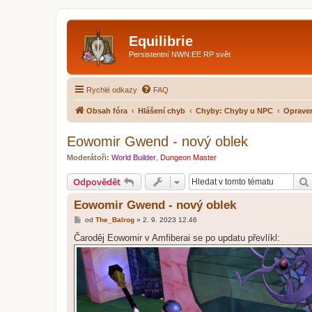
Equilibrie
Persistentní NWN:EE RP svět
Rychlé odkazy
FAQ
Obsah fóra
Hlášení chyb
Chyby: Chyby u NPC
Oprave
Eowomir Gwend - nový oblek
Moderátoři:
World Builder
,
Dungeon Master
Odpovědět
Eowomir Gwend - nový oblek
P
od
The_Balrog
»
2. 9. 2023 12.46
ř
í
Čaroděj Eowomir v Amfiberai se po updatu převlíkl:
s
p
ě
v
e
k