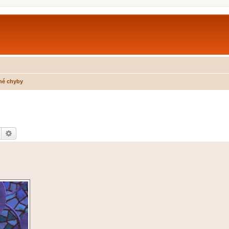
né chyby
Hledat
Pokročilé hledání