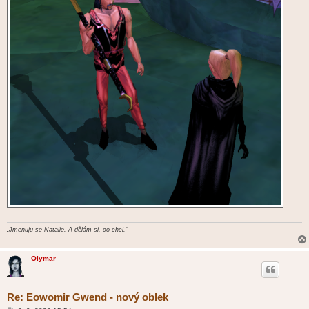
„Jmenuju se Natalie. A dělám si, co chci.“
Olymar
Re: Eowomir Gwend - nový oblek