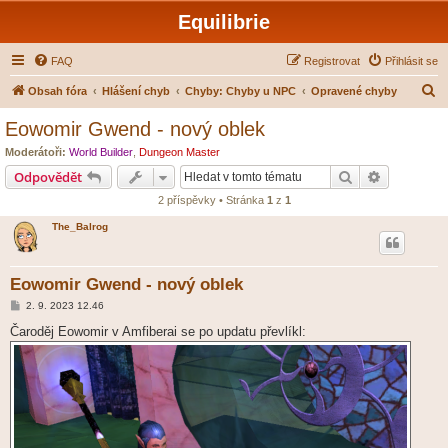
Equilibrie
FAQ
Registrovat
Přihlásit se
H
Obsah fóra
Hlášení chyb
Chyby: Chyby u NPC
Opravené chyby
l
Eowomir Gwend - nový oblek
e
Moderátoři:
World Builder
,
Dungeon Master
d
Hledat
Pokročilé 
Odpovědět
a
2 příspěvky • Stránka
1
z
1
t
The_Balrog
Eowomir Gwend - nový oblek
P
2. 9. 2023 12.46
ř
í
Čaroděj Eowomir v Amfiberai se po updatu převlíkl:
s
p
ě
v
e
k