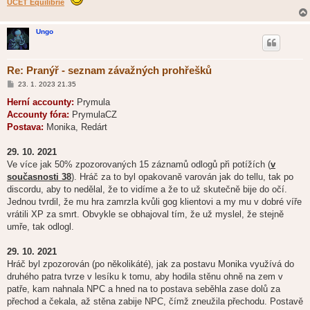
ÚČET Equilibrie
Ungo
Re: Pranýř - seznam závažných prohřešků
P
23. 1. 2023 21.35
ř
í
Herní accounty:
Prymula
s
Accounty fóra:
PrymulaCZ
p
ě
Postava:
Monika, Redárt
v
e
k
29. 10. 2021
Ve více jak 50% zpozorovaných 15 záznamů odlogů při potížích (
v
současnosti 38
). Hráč za to byl opakovaně varován jak do tellu, tak po
discordu, aby to nedělal, že to vidíme a že to už skutečně bije do očí.
Jednou tvrdil, že mu hra zamrzla kvůli gog klientovi a my mu v dobré víře
vrátili XP za smrt. Obvykle se obhajoval tím, že už myslel, že stejně
umře, tak odlogl.
29. 10. 2021
Hráč byl zpozorován (po několikáté), jak za postavu Monika využívá do
druhého patra tvrze v lesíku k tomu, aby hodila stěnu ohně na zem v
patře, kam nahnala NPC a hned na to postava seběhla zase dolů za
přechod a čekala, až stěna zabije NPC, čímž zneužila přechodu. Postavě