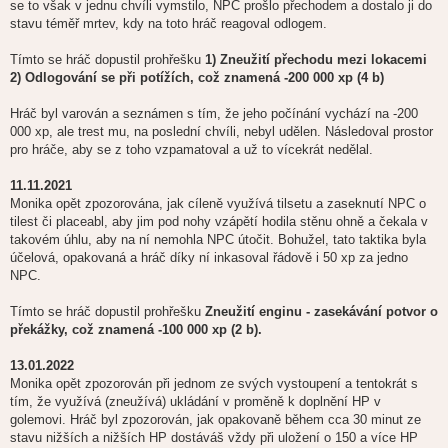
se to však v jednu chvíli vymstilo, NPC prošlo přechodem a dostalo ji do
stavu téměř mrtev, kdy na toto hráč reagoval odlogem.
Tímto se hráč dopustil prohřešku
1) Zneužití přechodu mezi lokacemi
2) Odlogování se při potížích, což znamená -200 000 xp (4 b)
Hráč byl varován a seznámen s tím, že jeho počínání vychází na -200
000 xp, ale trest mu, na poslední chvíli, nebyl udělen. Následoval prostor
pro hráče, aby se z toho vzpamatoval a už to vícekrát nedělal.
11.11.2021
Monika opět zpozorována, jak cíleně využívá tilsetu a zaseknutí NPC o
tilest či placeabl, aby jim pod nohy vzápětí hodila stěnu ohně a čekala v
takovém úhlu, aby na ní nemohla NPC útočit. Bohužel, tato taktika byla
účelová, opakovaná a hráč díky ní inkasoval řádově i 50 xp za jedno
NPC.
Tímto se hráč dopustil prohřešku
Zneužití enginu - zasekávání potvor o
překážky, což znamená -100 000 xp (2 b).
13.01.2022
Monika opět zpozorován při jednom ze svých vystoupení a tentokrát s
tím, že využívá (zneužívá) ukládání v proměně k doplnění HP v
golemovi. Hráč byl zpozorován, jak opakovaně během cca 30 minut ze
stavu nižších a nižších HP dostáváš vždy při uložení o 150 a více HP