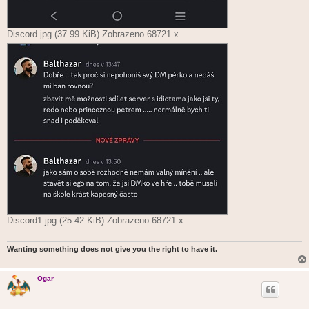
Discord.jpg (37.99 KiB) Zobrazeno 68721 x
Discord1.jpg (25.42 KiB) Zobrazeno 68721 x
Wanting something does not give you the right to have it.
Ogar