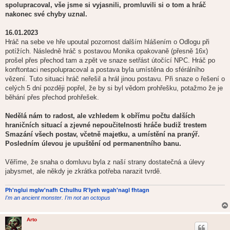
spolupracoval, vše jsme si vyjasnili, promluvili si o tom a hráč
nakonec své chyby uznal.
16.01.2023
Hráč na sebe ve hře upoutal pozornost dalším hlášením o Odlogu při
potížích. Následně hráč s postavou Monika opakovaně (přesně 16x)
prošel přes přechod tam a zpět ve snaze setřást útočící NPC. Hráč po
konftontaci nespolupracoval a postava byla umístěna do sférálního
vězení. Tuto situaci hráč neřešil a hrál jinou postavu. Při snaze o řešení o
celých 5 dní později popřel, že by si byl vědom prohřešku, potažmo že je
běhání přes přechod prohřešek.
Nedělá nám to radost, ale vzhledem k obřímu počtu dalších
hraničních situací a zjevné nepoučitelnosti hráče budiž trestem
Smazání všech postav, včetně majetku, a umístění na pranýř.
Posledním úlevou je upuštění od permanentního banu.
Věříme, že snaha o domluvu byla z naší strany dostatečná a úlevy
jabysmet, ale někdy je zkrátka potřeba narazit tvrdě.
Ph'nglui mglw'nafh Cthulhu R'lyeh wgah'nagl fhtagn
I'm an ancient monster. I'm not an octopus
Arto