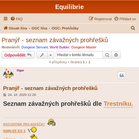
Equilibrie
FAQ
Registrovat
Přihlásit se
H
Obsah fóra
OOC fóra
OOC: Prohřešky
l
Pranýř - seznam závažných prohřešků
e
Moderátoři:
Dungeon Servant
,
World Builder
,
Dungeon Master
d
Hledat
Pokročilé 
Odpovědět
a
4 příspěvky • Stránka
1
z
1
t
Ogar
Pranýř - seznam závažných prohřešků
P
24. 10. 2020 12.29
ř
Seznam závažných prohřešků dle
í
Trestníku.
s
p
ě
v
e
k
ROZCESTNÍK PRO NOVÁČKY
NWN:EE EQ 5