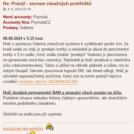
Re: Pranýř - seznam závažných prohřešků
P
9. 8. 2024 22.35
ř
í
Herní accounty:
Prymula
s
Accounty fóra:
PrymulaCZ
p
ě
Postavy:
Sabrina
v
e
k
08.08.2024 v 5.15 hod.
Hráč s postavou Sabrina zneužíval systému k vydělávání peněz tím, že
kradl sedla ze stájí (z prodejní truhly) a následně je dával do perzistentní
truhly o 3 m vedle, čímž sedla ztratila "prodejní" hodnotu (z perzistence
se generovala nová bez cenovky). Následně je hráč prodával u vetešníka
(vše zdokumentováno). Takto si přišel na několik platinek a vůbec mu to
nebylo hloupé! Jakmile zpozoroval lognuté DM, tak ihned odlogl. Hráč je
očividně neponaučitelný potížista, který má na tomto pranýři nejvíce
vroubků
viewtopic.php?p=181384#p181384
.
Hráč dostává permanentní BAN a smazání všech postav na účtu.
Podobné situace nebudou řešeny žádným upozorněním, ale okamžitým
trestem podobného charakteru.
Úložiště na sedla jsou již vypnuta.
ROZCESTNÍK PRO NOVÁČKY