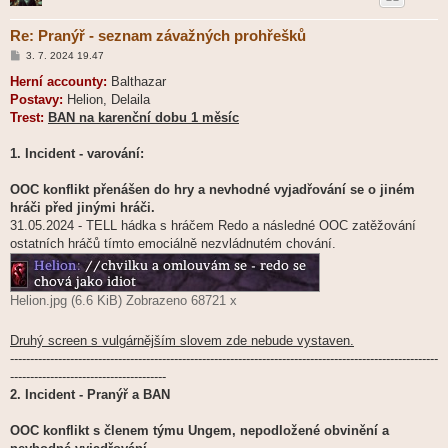
Re: Pranýř - seznam závažných prohřešků
P
3. 7. 2024 19.47
ř
í
Herní accounty:
Balthazar
s
Postavy:
Helion, Delaila
p
ě
Trest:
BAN na karenční dobu 1 měsíc
v
e
k
1. Incident - varování:
OOC konflikt přenášen do hry a nevhodné vyjadřování se o jiném
hráči před jinými hráči.
31.05.2024 - TELL hádka s hráčem Redo a následné OOC zatěžování
ostatních hráčů tímto emociálně nezvládnutém chování.
Helion.jpg (6.6 KiB) Zobrazeno 68721 x
Druhý screen s vulgárnějším slovem zde nebude vystaven.
-----------------------------------------------------------------------------------------------------------
---------------------------------------
2. Incident - Pranýř a BAN
OOC konflikt s členem týmu Ungem, nepodložené obvinění a