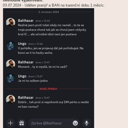
nevhodné vyjadřování.
03.07.2024 - Udělen pranýř a BAN na karenční dobu 1 měsíc.