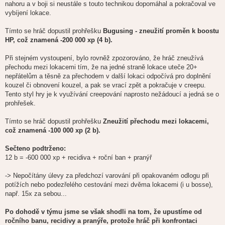
nahoru a v boji si neustále s touto technikou dopomáhal a pokračoval ve
vybíjení lokace.
Tímto se hráč dopustil prohřešku
Bugusing - zneužití proměn k boostu
HP, což znamená -200 000 xp (4 b).
Při stejném vystoupení, bylo rovněž zpozorováno, že hráč zneužívá
přechodu mezi lokacemi tím, že na jedné straně lokace uteče 20+
nepřátelům a těsně za přechodem v další lokaci odpočívá pro doplnění
kouzel či obnovení kouzel, a pak se vrací zpět a pokračuje v creepu.
Tento styl hry je k využívání creepování naprosto nežádoucí a jedná se o
prohřešek.
Tímto se hráč dopustil prohřešku
Zneužití přechodu mezi lokacemi,
což znamená -100 000 xp (2 b).
Sečteno podtrženo:
12 b = -600 000 xp + recidiva + roční ban + pranýř
-> Nepočítány úlevy za předchozí varování při opakovaném odlogu při
potížích nebo podezřelého cestování mezi dvěma lokacemi (i u bosse),
např. 15x za sebou...
Po dohodě v týmu jsme se však shodli na tom, že upustíme od
ročního banu, recidivy a pranýře, protože hráč při konfrontaci