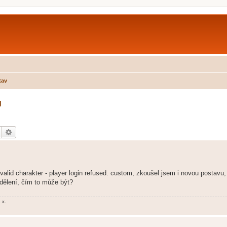
tav
u
Hledat
Pokročilé hledání
alid charakter - player login refused. custom, zkoušel jsem i novou postavu,
dělení, čím to může být?
 x.