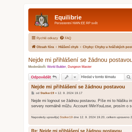
Equilibrie
Persistentní NWN:EE RP svět
Rychlé odkazy
FAQ
Obsah fóra
Hlášení chyb
Chyby: Chyby u hráčských pos
Nejde mi přihlášení se žádnou postavo
Moderátoři:
World Builder
,
Dungeon Master
Odpovědět
Nejde mi přihlášení se žádnou postavou
P
od
Stalker19
»
12. 9. 2024 19.17
ř
í
Nejde mi lognout se žádnou postavou. Píše mi to hlášku inv
s
servery normálně můžu. Account IWinYouLose, prosím o s
p
ě
v
Naposledy upravil(a)
Stalker19
dne 12. 9. 2024 19.20, celkem upraveno 2
e
k
Re: Nejde mi přihlášení se žádnou postavou