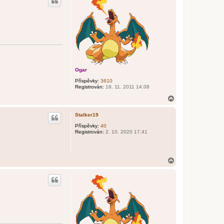
o
r
u
Ogar
Příspěvky:
3610
Registrován:
18. 11. 2011 14.08
N
a
h
Stalker19
o
r
Příspěvky:
40
Registrován:
2. 10. 2020 17.41
u
N
a
h
o
r
u