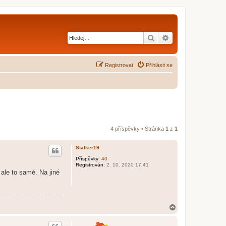
Hledat
Pokročilé hledání
Registrovat
Přihlásit se
4 příspěvky • Stránka
1
z
1
Stalker19
Příspěvky:
40
Registrován:
2. 10. 2020 17.41
 ale to samé. Na jiné
N
a
h