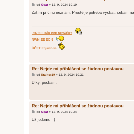
P
od
Ogar
»
12. 9. 2024 19.19
ř
í
Zatím příčinu neznám. Prostě je potřeba vyčkat, čekám n
s
p
ě
v
e
k
ROZCESTNÍK PRO NOVÁČKY
NWN:EE EQ 5
ÚČET Equilibrie
Re: Nejde mi přihlášení se žádnou postavou
P
od
Stalker19
»
12. 9. 2024 19.21
ř
í
Díky, počkám.
s
p
ě
v
e
k
Re: Nejde mi přihlášení se žádnou postavou
P
od
Ogar
»
12. 9. 2024 19.24
ř
í
Už jedeme :-)
s
p
ě
v