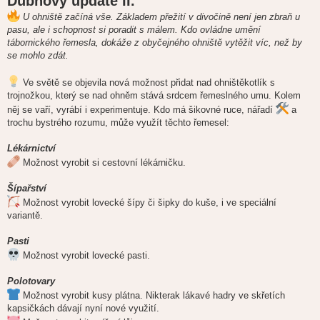
Dubnový update II.
s
p
U ohniště začíná vše. Základem přežití v divočině není jen zbraň u
ě
pasu, ale i schopnost si poradit s málem. Kdo ovládne umění
v
e
tábornického řemesla, dokáže z obyčejného ohniště vytěžit víc, než by
k
se mohlo zdát.
Ve světě se objevila nová možnost přidat nad ohništěkotlík s
trojnožkou, který se nad ohněm stává srdcem řemeslného umu. Kolem
něj se vaří, vyrábí i experimentuje. Kdo má šikovné ruce, nářadí
a
trochu bystrého rozumu, může využít těchto řemesel:
Lékárnictví
Možnost vyrobit si cestovní lékárničku.
Šípařství
Možnost vyrobit lovecké šípy či šipky do kuše, i ve speciální
variantě.
Pasti
Možnost vyrobit lovecké pasti.
Polotovary
Možnost vyrobit kusy plátna. Nikterak lákavé hadry ve skřetích
kapsičkách dávají nyní nové využití.