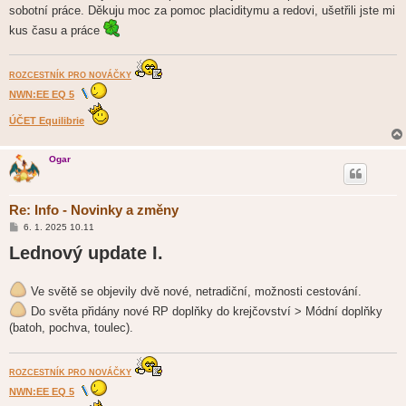
sobotní práce. Děkuju moc za pomoc placiditymu a redovi, ušetřili jste mi
kus času a práce
ROZCESTNÍK PRO NOVÁČKY
NWN:EE EQ 5
ÚČET Equilibrie
Ogar
Re: Info - Novinky a změny
P
6. 1. 2025 10.11
ř
Lednový update I.
í
s
p
ě
Ve světě se objevily dvě nové, netradiční, možnosti cestování.
v
e
Do světa přidány nové RP doplňky do krejčovství > Módní doplňky
k
(batoh, pochva, toulec).
ROZCESTNÍK PRO NOVÁČKY
NWN:EE EQ 5