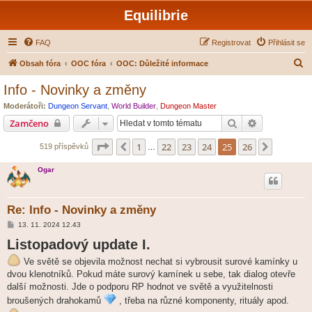
Equilibrie
FAQ
Registrovat
Přihlásit se
H
Obsah fóra
OOC fóra
OOC: Důležité informace
l
Info - Novinky a změny
e
Moderátoři:
Dungeon Servant
,
World Builder
,
Dungeon Master
d
Hledat
Pokročilé hl
Zamčeno
a
Stránka
25
z
26
1
22
23
24
25
26
Předchozí
Další
519 příspěvků
t
…
Ogar
Re: Info - Novinky a změny
P
13. 11. 2024 12.43
ř
Listopadový update I.
í
s
p
Ve světě se objevila možnost nechat si vybrousit surové kamínky u
ě
dvou klenotníků. Pokud máte surový kamínek u sebe, tak dialog otevře
v
e
další možnosti. Jde o podporu RP hodnot ve světě a využitelnosti
k
broušených drahokamů
, třeba na různé komponenty, rituály apod.