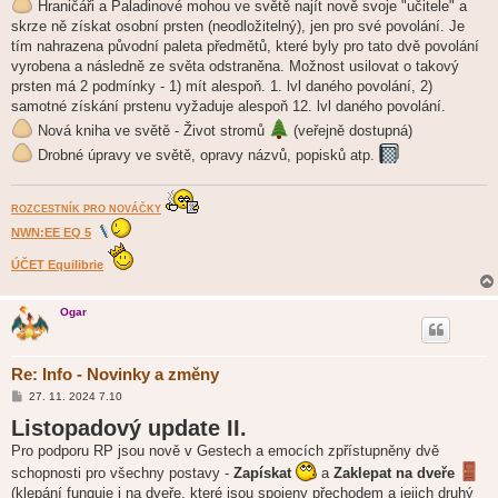
Hraničáři a Paladinové mohou ve světě najít nově svoje "učitele" a
skrze ně získat osobní prsten (neodložitelný), jen pro své povolání. Je
tím nahrazena původní paleta předmětů, které byly pro tato dvě povolání
vyrobena a následně ze světa odstraněna. Možnost usilovat o takový
prsten má 2 podmínky - 1) mít alespoň. 1. lvl daného povolání, 2)
samotné získání prstenu vyžaduje alespoň 12. lvl daného povolání.
Nová kniha ve světě - Život stromů
(veřejně dostupná)
Drobné úpravy ve světě, opravy názvů, popisků atp.
ROZCESTNÍK PRO NOVÁČKY
NWN:EE EQ 5
ÚČET Equilibrie
Ogar
Re: Info - Novinky a změny
P
27. 11. 2024 7.10
ř
Listopadový update II.
í
s
Pro podporu RP jsou nově v Gestech a emocích zpřístupněny dvě
p
ě
schopnosti pro všechny postavy -
Zapískat
a
Zaklepat na dveře
v
e
(klepání funguje i na dveře, které jsou spojeny přechodem a jejich druhý