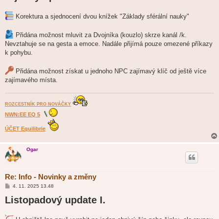
p
ě
Korektura a sjednocení dvou knížek "Základy sférální nauky"
v
e
k
Přidána možnost mluvit za Dvojníka (kouzlo) skrze kanál /k.
Nevztahuje se na gesta a emoce. Nadále přijímá pouze omezené příkazy
k pohybu.
Přidána možnost získat u jednoho NPC zajímavý klíč od ještě více
zajímavého místa.
ROZCESTNÍK PRO NOVÁČKY
NWN:EE EQ 5
ÚČET Equilibrie
Ogar
Re: Info - Novinky a změny
P
4. 11. 2025 13.48
ř
Listopadový update I.
í
s
p
ě