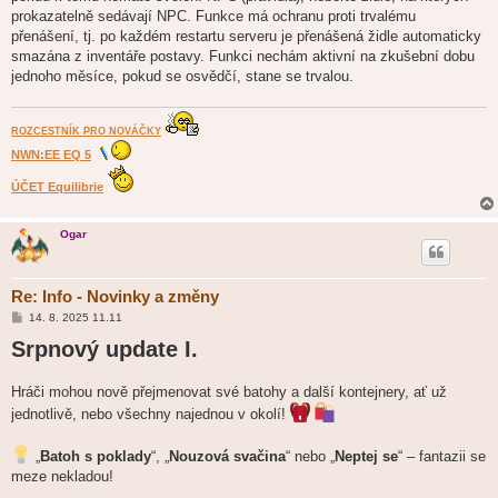
prokazatelně sedávají NPC. Funkce má ochranu proti trvalému
přenášení, tj. po každém restartu serveru je přenášená židle automaticky
smazána z inventáře postavy. Funkci nechám aktivní na zkušební dobu
jednoho měsíce, pokud se osvědčí, stane se trvalou.
ROZCESTNÍK PRO NOVÁČKY
NWN:EE EQ 5
ÚČET Equilibrie
Ogar
Re: Info - Novinky a změny
P
14. 8. 2025 11.11
ř
Srpnový update I.
í
s
p
ě
Hráči mohou nově přejmenovat své batohy a další kontejnery, ať už
v
e
jednotlivě, nebo všechny najednou v okolí!
k
„
Batoh s poklady
“, „
Nouzová svačina
“ nebo „
Neptej se
“ – fantazii se
meze nekladou!