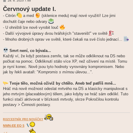
P
28. 6. 2025 7.48
ř
Červnový update I.
í
s
p
- Citrón
a med
(sklenice medu) mají nové využití! Lze jimi
ě
dochutit čaje nebo odvary
v
e
- U ohniště lze nově vyrobit louč
k
- Další vývojové úpravy dvou hrářských "stavenišť" ve světě
- Mnoho drobných oprav ve světě, které čekali na své číslo jednací...
Smrt není, co bývala...
Každý ví, že když postava zemře, tak se může odkliknout na DS nebo
počkat na pomoc. Odkliknutí stálo více XP, než oživení na místě. Tomu
je nyní konec. Nově jsou tyto hodnoty vyrovnány kompromisem. Nebo
jak by řekli avataři: "
Kompromis s mírnou úlevou...
".
Tvoje tělo, možná oživiž by chtělo. Aneb teď patříš mně...
Hráč má nově možnost odeslat mrtvého na DS a klasicky manipulovat s
jeho mrtvým (placeablovým) tělem, jako kdyby se hráč sám odklikl. Tuto
funkci stačí aktivovat v blízkosti mrtvoly, skrze Pokročilou kontrolu
postavy > Činnosti postavy.
ROZCESTNÍK PRO NOVÁČKY
NWN:EE EQ 5