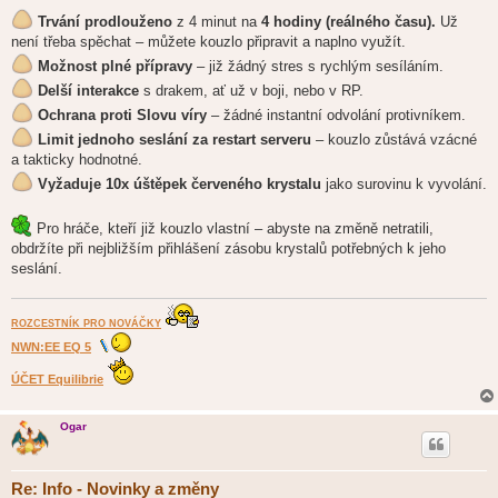
Trvání prodlouženo
z 4 minut na
4 hodiny (reálného času).
Už
není třeba spěchat – můžete kouzlo připravit a naplno využít.
Možnost plné přípravy
– již žádný stres s rychlým sesíláním.
Delší interakce
s drakem, ať už v boji, nebo v RP.
Ochrana proti Slovu víry
– žádné instantní odvolání protivníkem.
Limit jednoho seslání za restart serveru
– kouzlo zůstává vzácné
a takticky hodnotné.
Vyžaduje 10x úštěpek červeného krystalu
jako surovinu k vyvolání.
Pro hráče, kteří již kouzlo vlastní – abyste na změně netratili,
obdržíte při nejbližším přihlášení zásobu krystalů potřebných k jeho
seslání.
ROZCESTNÍK PRO NOVÁČKY
NWN:EE EQ 5
ÚČET Equilibrie
Ogar
Re: Info - Novinky a změny