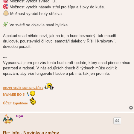
Možnost vyrobit zvířecí lůj.
Možnost vyrobit násady střel pro šípy a šipky do kuše.
Možnost vyrobit hroty střeliva.
Ve světě se objevila nová bylinka.
A pokud snad někdo neví, jak na to, a bude bezradný, tak moudří
druidové, poustevníci či lovci samotáři daleko v Říši i Království,
dovedou poradit.
---
Vypracoval jsem pro vás tento bushcraft update, který snad přinese něco
pestrosti a radosti. V následujících dnech či týdnech může dojít k
úpravám, aby vše fungovalo hladce a jak má, tak jen pro info.
ROZCESTNÍK PRO NOVÁČKY
NWN:EE EQ 5
ÚČET Equilibrie
Ogar
Re: Info - Novinky a změny