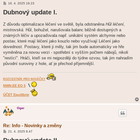
P
16. 4. 2025 19.23
ř
Dubnový update I.
í
s
p
ě
Z důvodu optimalizace léčení ve světě, byla odstraněna
Hůl léčení,
v
mistrovská.
e
Hůl, bohužel, narušovala balanc běžně dostupných a
k
známých léčiv a upozaďovala např. unikátní systém alchymie nebo
postav, které mají léčení jako kouzlo nebo využívají Léčení jako
dovednost. Postavy, které ji měly, tak jim bude automaticky ve hře
vyměněna za novou verzi - spotřební s vyšším počtem nábojů, nikoli
"restící". Hráči, kteří se mi nejpozději do týdne ozvou, tak jim nahradím
původní suroviny z hole, ať je přechod příjemnější.
ROZCESTNÍK PRO NOVÁČKY
NWN:EE EQ 5
ÚČET Equilibrie
Ogar
Re: Info - Novinky a změny
P
21. 4. 2025 8.47
ř
í