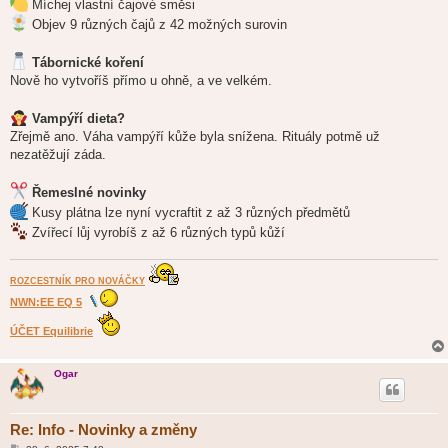
Míchej vlastní čajové směsi
Objev 9 různých čajů z 42 možných surovin
Tábornické koření
Nově ho vytvoříš přímo u ohně, a ve velkém.
Vampýří dieta?
Zřejmě ano. Váha vampýří kůže byla snížena. Rituály potmě už
nezatěžují záda.
Řemeslné novinky
Kusy plátna lze nyní vycraftit z až 3 různých předmětů
Zvířecí lůj vyrobíš z až 6 různých typů kůží
ROZCESTNÍK PRO NOVÁČKY
NWN:EE EQ 5
ÚČET Equilibrie
Ogar
Re: Info - Novinky a změny