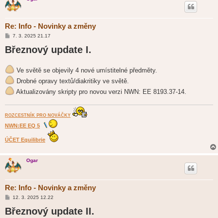
Re: Info - Novinky a změny
P
7. 3. 2025 21.17
ř
Březnový update I.
í
s
p
ě
Ve světě se objevily 4 nové umístitelné předměty.
v
e
Drobné opravy textů/diakritiky ve světě.
k
Aktualizovány skripty pro novou verzi NWN: EE 8193.37-14.
ROZCESTNÍK PRO NOVÁČKY
NWN:EE EQ 5
ÚČET Equilibrie
Ogar
Re: Info - Novinky a změny
P
12. 3. 2025 12.22
ř
Březnový update II.
í
s