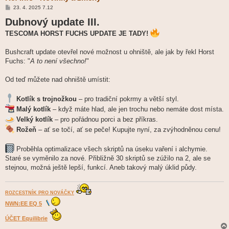
P
23. 4. 2025 7.12
ř
Dubnový update III.
í
s
p
TESCOMA HORST FUCHS UPDATE JE TADY!
ě
v
e
Bushcraft update otevřel nové možnost u ohniště, ale jak by řekl Horst
k
Fuchs: "
A to není všechno!
"
Od teď můžete nad ohniště umístit:
Kotlík s trojnožkou
– pro tradiční pokrmy a větší styl.
Malý kotlík
– když máte hlad, ale jen trochu nebo nemáte dost místa.
Velký kotlík
– pro pořádnou porci a bez příkras.
Rožeň
– ať se točí, ať se peče! Kupujte nyní, za zvýhodněnou cenu!
Proběhla optimalizace všech skriptů na úseku vaření i alchymie.
Staré se vyměnilo za nové. Přibližně 30 skriptů se zúžilo na 2, ale se
stejnou, možná ještě lepší, funkcí. Aneb takový malý úklid půdy.
ROZCESTNÍK PRO NOVÁČKY
NWN:EE EQ 5
ÚČET Equilibrie