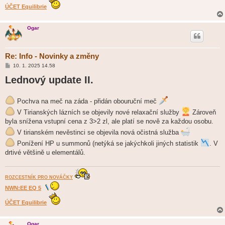
ÚČET Equilibrie
Ogar
Re: Info - Novinky a změny
P
10. 1. 2025 14.58
ř
Lednový update II.
í
s
p
ě
Pochva na meč na záda - přidán obouruční meč
v
e
V Tirianských lázních se objevily nové relaxační služby
Zároveň
k
byla snížena vstupní cena z 3>2 zl, ale platí se nově za každou osobu.
V tirianském nevěstinci se objevila nová očistná služba
Ponížení HP u summonů (netýká se jakýchkoli jiných statistik
. V
drtivé většině u elementálů.
ROZCESTNÍK PRO NOVÁČKY
NWN:EE EQ 5
ÚČET Equilibrie
Ogar