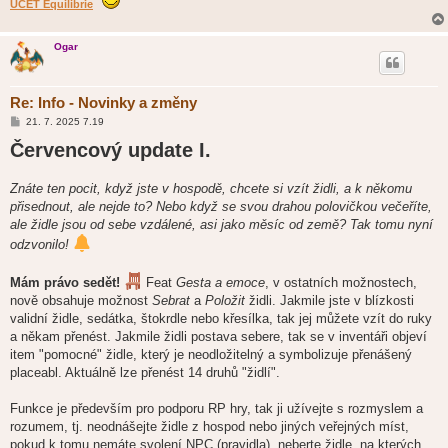
ÚČET Equilibrie
Ogar
Re: Info - Novinky a změny
P
21. 7. 2025 7.19
ř
Červencový update I.
í
s
p
ě
Znáte ten pocit, když jste v hospodě, chcete si vzít židli, a k někomu
v
přisednout, ale nejde to? Nebo když se svou drahou polovičkou večeříte,
e
k
ale židle jsou od sebe vzdálené, asi jako měsíc od země? Tak tomu nyní
odzvonilo!
Mám právo sedět!
Feat
Gesta a emoce
, v ostatních možnostech,
nově obsahuje možnost
Sebrat
a
Položit
židli. Jakmile jste v blízkosti
validní židle, sedátka, štokrdle nebo křesílka, tak jej můžete vzít do ruky
a někam přenést. Jakmile židli postava sebere, tak se v inventáři objeví
item "pomocné" židle, který je neodložitelný a symbolizuje přenášený
placeabl. Aktuálně lze přenést 14 druhů "židlí".
Funkce je především pro podporu RP hry, tak ji užívejte s rozmyslem a
rozumem, tj. neodnášejte židle z hospod nebo jiných veřejných míst,
pokud k tomu nemáte svolení NPC (pravidla), neberte židle, na kterých