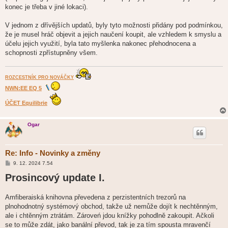
k
konec je třeba v jiné lokaci).
V jednom z dřívějších updatů, byly tyto možnosti přidány pod podmínkou,
že je musel hráč objevit a jejich naučení koupit, ale vzhledem k smyslu a
účelu jejich využití, byla tato myšlenka nakonec přehodnocena a
schopnosti zpřístupněny všem.
ROZCESTNÍK PRO NOVÁČKY
NWN:EE EQ 5
ÚČET Equilibrie
Ogar
Re: Info - Novinky a změny
P
9. 12. 2024 7.54
ř
Prosincový update I.
í
s
p
ě
Amfiberaiská knihovna převedena z perzistentních trezorů na
v
plnohodnotný systémový obchod, takže už nemůže dojít k nechtěnným,
e
k
ale i chtěnným ztrátám. Zároveń jdou knížky pohodlně zakoupit. Ačkoli
se to může zdát, jako banální převod, tak je za tím spousta mravenčí