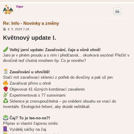
Ogar
Re: Info - Novinky a změny
P
6. 5. 2025 7.28
ř
Květnový update I.
í
s
p
ě
Velký jarní update: Zavařování, čaje a vůně ohně!
v
e
Jaro je v plném proudu a s ním i předčasná... okurková sezóna! Přežití v
k
divočině teď chutná mnohem líp. Co je nového?
Zavařování u ohniště!
Stačí mít zavařovací sklenici z potřeb do divočiny a pak už jen:
Zavařovat přímo u ohně
Objevovat 41 různých kombinací zavařenin
Experimentovat s 77 surovinami
Sklenice je znovupoužitelná – po snědení obsahu se vrací do
inventáře. Ekologické řešení, aby druidé neštěkali.
Čaj? To je tee-no-ne?!
Připrav si vlastní čajovou směs:
Vyráběj sáčky na čaj