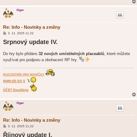
Ogar
Re: Info - Novinky a změny
P
3. 11. 2025 11.22
ř
Srpnový update IV.
í
s
p
ě
Do hry bylo přidáno
32 nových umístitelných placeablů
, které můžete
v
e
využívat pro podporu a obohacení RP hry.
k
ROZCESTNÍK PRO NOVÁČKY
NWN:EE EQ 5
ÚČET Equilibrie
Ogar
Re: Info - Novinky a změny
P
3. 11. 2025 11.22
ř
Říjnový update I.
í
s