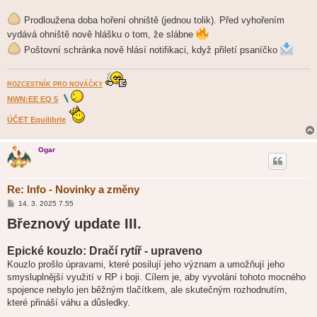
p
ě
Prodloužena doba hoření ohniště (jednou tolik). Před vyhořením
v
e
vydává ohniště nově hlášku o tom, že slábne
k
Poštovní schránka nově hlásí notifikaci, když přiletí psaníčko
ROZCESTNÍK PRO NOVÁČKY
NWN:EE EQ 5
ÚČET Equilibrie
Ogar
Re: Info - Novinky a změny
P
14. 3. 2025 7.55
ř
Březnový update III.
í
s
p
ě
Epické kouzlo: Dračí rytíř - upraveno
v
e
Kouzlo prošlo úpravami, které posilují jeho význam a umožňují jeho
k
smysluplnější využití v RP i boji. Cílem je, aby vyvolání tohoto mocného
spojence nebylo jen běžným tlačítkem, ale skutečným rozhodnutím,
které přináší váhu a důsledky.