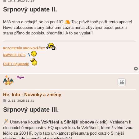
P
16. 8. 2025 10.13
ř
Srpnový update II.
í
s
p
ě
Máš stan a nebojíš se ho použít?
Tak právě tobě patří tento update!
v
e
Nově zakoupené stany totiž umí zaznamenat zbývající počet použití
k
stanu přímo do popisku předmětu! A to se vyplatí!
ROZCESTNÍK PRO NOVÁČKY
NWN:EE EQ 5
ÚČET Equilibrie
Ogar
Re: Info - Novinky a změny
P
3. 11. 2025 11.21
ř
Srpnový update III.
í
s
p
ě
Upravena kouzla
Vzkříšení a Silnější obnova
(klerik). Vzhledem k
v
e
dlouhodobé nejasnosti v EQ úpravě kouzla Vzkříšení, které živého tvora
k
léčilo za 200 HP, bylo tato unikátnost přesunuta pod kouzlo Silnější
obnova, kde je poněkud smysluplnější.