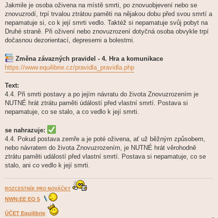
Jakmile je osoba oživena na místě smrti, po znovuobjevení nebo se
znovuzrodí, trpí trvalou ztrátou paměti na nějakou dobu před svou smrtí a
nepamatuje si, co k její smrti vedlo. Taktéž si nepamatuje svůj pobyt na
Druhé straně. Při oživení nebo znovuzrození dotyčná osoba obvykle trpí
dočasnou dezorientací, depresemi a bolestmi.
Změna závazných pravidel - 4. Hra a komunikace
https://www.equilibrie.cz/pravidla_pravidla.php
Text:
4.4. Při smrti postavy a po jejím návratu do života Znovuzrozením je
NUTNÉ hrát ztrátu paměti údálostí před vlastní smrtí. Postava si
nepamatuje, co se stalo, a co vedlo k její smrti.
se nahrazuje:
4.4. Pokud postava zemře a je poté oživena, ať už běžným způsobem,
nebo návratem do života Znovuzrozením, je NUTNÉ hrát věrohodně
ztrátu paměti událostí před vlastní smrtí. Postava si nepamatuje, co se
stalo, ani co vedlo k její smrti.
ROZCESTNÍK PRO NOVÁČKY
NWN:EE EQ 5
ÚČET Equilibrie