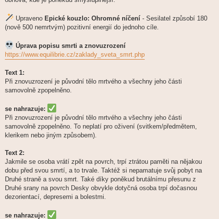
Upraveno
Epické kouzlo: Ohromné níčení
- Sesilatel způsobí 180
(nově 500 nemrtvým) pozitivní energií do jednoho cíle.
Úprava popisu smrti a znovuzrození
https://www.equilibrie.cz/zaklady_sveta_smrt.php
Text 1:
Při znovuzrození je původní tělo mrtvého a všechny jeho části
samovolně zpopelněno.
se nahrazuje:
Při znovuzrození je původní tělo mrtvého a všechny jeho části
samovolně zpopelněno. To neplatí pro oživení (svitkem/předmětem,
klerikem nebo jiným způsobem).
Text 2:
Jakmile se osoba vrátí zpět na povrch, trpí ztrátou paměti na nějakou
dobu před svou smrtí, a to trvale. Taktéž si nepamatuje svůj pobyt na
Druhé straně a svou smrt. Také díky poněkud brutálnímu přesunu z
Druhé srany na povrch Desky obvykle dotyčná osoba trpí dočasnou
dezorientací, depresemi a bolestmi.
se nahrazuje: