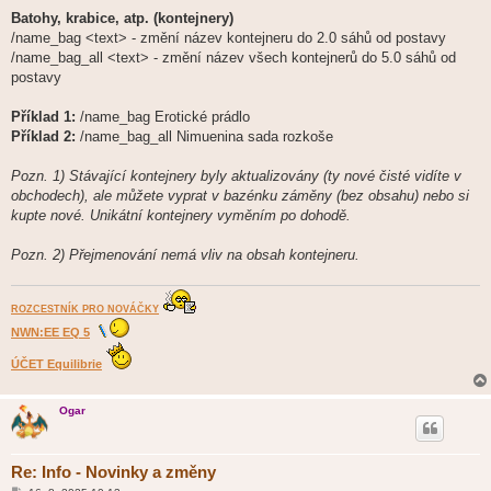
Batohy, krabice, atp. (kontejnery)
/name_bag <text> - změní název kontejneru do 2.0 sáhů od postavy
/name_bag_all <text> - změní název všech kontejnerů do 5.0 sáhů od
postavy
Příklad 1:
/name_bag Erotické prádlo
Příklad 2:
/name_bag_all Nimuenina sada rozkoše
Pozn. 1) Stávající kontejnery byly aktualizovány (ty nové čisté vidíte v
obchodech), ale můžete vyprat v bazénku záměny (bez obsahu) nebo si
kupte nové. Unikátní kontejnery vyměním po dohodě.
Pozn. 2) Přejmenování nemá vliv na obsah kontejneru.
ROZCESTNÍK PRO NOVÁČKY
NWN:EE EQ 5
ÚČET Equilibrie
Ogar
Re: Info - Novinky a změny