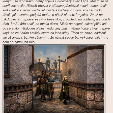
kterými se u přístavní brány objevil i vyčerpaný švec Láďa. Město se na
p
ě
chvíli zastavilo. Někteří trhovci v přístavu přestávali mluvit, zapomínali
v
smlouvat a z krčmi vycházeli hosté s korbely v rukou, aby se mlčky
e
k
dívali, jak seveřan podpírá muže, o němž si mnozí mysleli, že už se
nikdy nevrátí. Zpráva se šířila beze slov, z pohledu do pohledu, a v očích
těch, kteří Láďu znali, se mísila úleva. Nikdo se neptal, odkud přišli ani
co se stalo, někdo jen přinesl vodu, jiný plášť, někdo horký vývar. Teprve
když se za Láďou zavřely dveře od jeho dílny, Tirian se znovu nadechl,
ale už jinak, s tichým vědomím, že návrat ševce byl vykoupen něčím, o
čem se zatím jen mlčí.