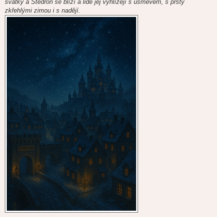
svátky a Štědroň se blíží a lidé jej vyhlížejí s úsměvem, s prsty
zkřehlými zimou i s nadějí.