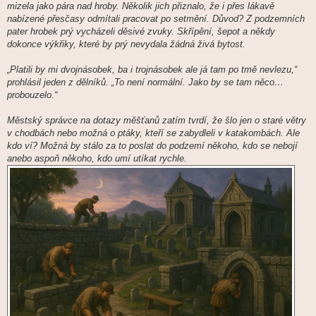
mizela jako pára nad hroby. Několik jich přiznalo, že i přes lákavě
nabízené přesčasy odmítali pracovat po setmění. Důvod? Z podzemních
pater hrobek prý vycházeli děsivé zvuky. Skřípění, šepot a někdy
dokonce výkřiky, které by prý nevydala žádná živá bytost.
„Platili by mi dvojnásobek, ba i trojnásobek ale já tam po tmě nevlezu,“
prohlásil jeden z dělníků. „To není normální. Jako by se tam něco…
probouzelo.“
Městský správce na dotazy měšťanů zatím tvrdí, že šlo jen o staré větry
v chodbách nebo možná o ptáky, kteří se zabydleli v katakombách. Ale
kdo ví? Možná by stálo za to poslat do podzemí někoho, kdo se nebojí
anebo aspoň někoho, kdo umí utíkat rychle.