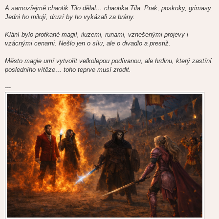
A samozřejmě chaotik Tilo dělal… chaotika Tila. Prak, poskoky, grimasy.
Jedni ho milují, druzí by ho vykázali za brány.
Klání bylo protkané magií, iluzemi, runami, vznešenými projevy i
vzácnými cenami. Nešlo jen o sílu, ale o divadlo a prestiž.
Město magie umí vytvořit velkolepou podívanou, ale hrdinu, který zastíní
posledního vítěze… toho teprve musí zrodit.
---