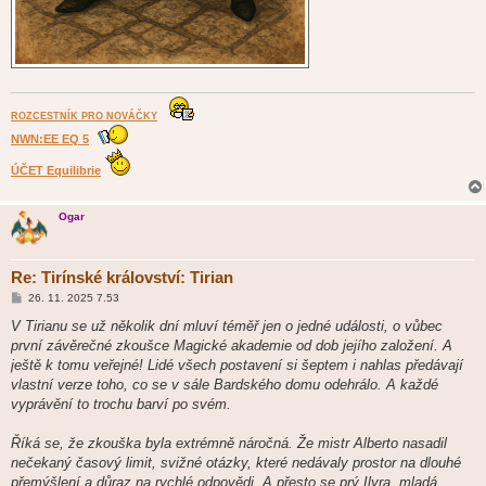
ROZCESTNÍK PRO NOVÁČKY
NWN:EE EQ 5
ÚČET Equilibrie
Ogar
Re: Tirínské království: Tirian
P
26. 11. 2025 7.53
ř
í
V Tirianu se už několik dní mluví téměř jen o jedné události, o vůbec
s
první závěrečné zkoušce Magické akademie od dob jejího založení. A
p
ě
ještě k tomu veřejné! Lidé všech postavení si šeptem i nahlas předávají
v
vlastní verze toho, co se v sále Bardského domu odehrálo. A každé
e
k
vyprávění to trochu barví po svém.
Říká se, že zkouška byla extrémně náročná. Že mistr Alberto nasadil
nečekaný časový limit, svižné otázky, které nedávaly prostor na dlouhé
přemýšlení a důraz na rychlé odpovědi. A přesto se prý Ilyra, mladá