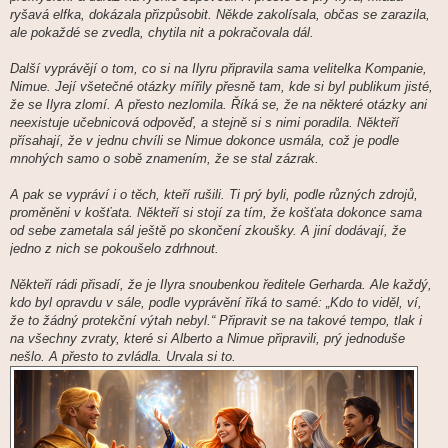
ryšavá elfka, dokázala přizpůsobit. Někde zakolísala, občas se zarazila,
ale pokaždé se zvedla, chytila nit a pokračovala dál.
Další vyprávějí o tom, co si na Ilyru připravila sama velitelka Kompanie,
Nimue. Její všetečné otázky mířily přesně tam, kde si byl publikum jisté,
že se Ilyra zlomí. A přesto nezlomila. Říká se, že na některé otázky ani
neexistuje učebnicová odpověď, a stejně si s nimi poradila. Někteří
přísahají, že v jednu chvíli se Nimue dokonce usmála, což je podle
mnohých samo o sobě znamením, že se stal zázrak.
A pak se vypráví i o těch, kteří rušili. Ti prý byli, podle různých zdrojů,
proměněni v košťata. Někteří si stojí za tím, že košťata dokonce sama
od sebe zametala sál ještě po skončení zkoušky. A jiní dodávají, že
jedno z nich se pokoušelo zdrhnout.
Někteří rádi přisadí, že je Ilyra snoubenkou ředitele Gerharda. Ale každý,
kdo byl opravdu v sále, podle vyprávění říká to samé: „Kdo to viděl, ví,
že to žádný protekční výtah nebyl.“ Připravit se na takové tempo, tlak i
na všechny zvraty, které si Alberto a Nimue připravili, prý jednoduše
nešlo. A přesto to zvládla. Urvala si to.