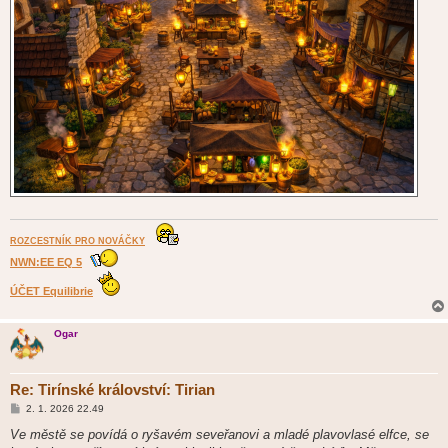
ROZCESTNÍK PRO NOVÁČKY
NWN:EE EQ 5
ÚČET Equilibrie
Ogar
Re: Tirínské království: Tirian
P
2. 1. 2026 22.49
ř
í
Ve městě se povídá o ryšavém seveřanovi a mladé plavovlasé elfce, se
s