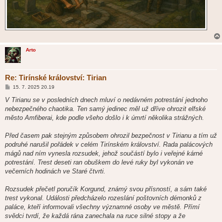
Arto
Re: Tirínské království: Tirian
P
15. 7. 2025 20.19
ř
í
V Tirianu se v posledních dnech mluví o nedávném potrestání jednoho
s
nebezpečného chaotika. Ten samý jedinec měl už dříve ohrozit elfské
p
ě
město Amfiberai, kde podle všeho došlo i k úmrtí několika strážných.
v
e
k
Před časem pak stejným způsobem ohrozil bezpečnost v Tirianu a tím už
podruhé narušil pořádek v celém Tirínském království. Rada palácových
mágů nad ním vynesla rozsudek, jehož součástí bylo i veřejné kárné
potrestání. Trest deseti ran obuškem do levé ruky byl vykonán ve
večerních hodinách ve Staré čtvrti.
Rozsudek přečetl poručík Korgund, známý svou přísností, a sám také
trest vykonal. Události předcházelo rozeslání poštovních démonků z
paláce, kteří informovali všechny významné osoby ve městě. Přímí
svědci tvrdí, že každá rána zanechala na ruce silné stopy a že