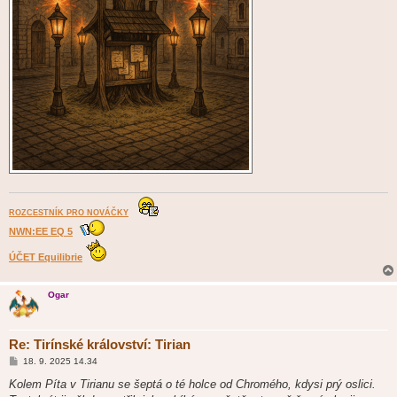
ROZCESTNÍK PRO NOVÁČKY
NWN:EE EQ 5
ÚČET Equilibrie
Ogar
Re: Tirínské království: Tirian
P
18. 9. 2025 14.34
ř
í
Kolem Píta v Tirianu se šeptá o té holce od Chromého, kdysi prý oslici.
s