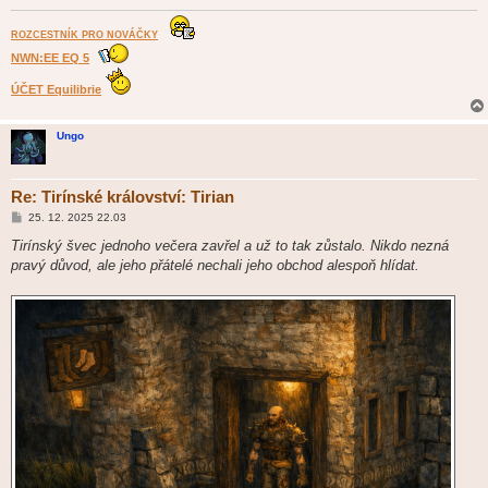
ROZCESTNÍK PRO NOVÁČKY
NWN:EE EQ 5
ÚČET Equilibrie
Ungo
Re: Tirínské království: Tirian
P
25. 12. 2025 22.03
ř
í
Tirínský švec jednoho večera zavřel a už to tak zůstalo. Nikdo nezná
s
pravý důvod, ale jeho přátelé nechali jeho obchod alespoň hlídat.
p
ě
v
e
k