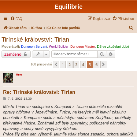
Equilibrie
FAQ
Registrovat
Přihlásit se
H
Obsah fóra
IC fóra
IC: Co se kde povídá
l
Tirínské království: Tirian
e
Moderátoři:
Dungeon Servant
,
World Builder
,
Dungeon Master
,
DS ve zkušební době
d
Hledat
Pokročilé hl
Zamčeno
a
1
2
3
4
5
6
Předchozí
Další
108 příspěvků
t
Arto
Re: Tirínské království: Tirian
P
7. 6. 2025 14.30
ř
í
Město Tirian ve spolupráci s Kompanií z Tirianu dokončilo rozsáhlé
s
opravy hřbitova v Jezevčinách. Práce, na kterých měl hlavní zásluhu
p
ě
pobočník z Kompanie spolu s městským správcem Korýtkem, probíhaly
v
překvapivě hladce. Zchátralé zdi byly zpevněny, poškozené náhrobky
e
k
opraveny a cesty nově vysypány štěrkem.
Práce šly přes den výborně, jakmile však slunce zapadlo, ochota dělníků