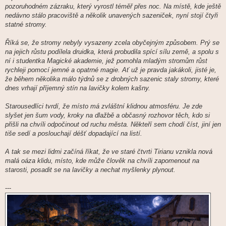
s
pozoruhodném zázraku, který vyrostl téměř přes noc. Na místě, kde ještě
p
ě
nedávno stálo pracoviště a několik unavených sazeniček, nyní stojí čtyři
v
statné stromy.
e
k
Říká se, že stromy nebyly vysazeny zcela obyčejným způsobem. Prý se
na jejich růstu podílela druidka, která probudila spící sílu země, a spolu s
ní i studentka Magické akademie, jež pomohla mladým stromům růst
rychleji pomocí jemné a opatrné magie. Ať už je pravda jakákoli, jisté je,
že během několika málo týdnů se z drobných sazenic staly stromy, které
dnes vrhají příjemný stín na lavičky kolem kašny.
Starousedlíci tvrdí, že místo má zvláštní klidnou atmosféru. Je zde
slyšet jen šum vody, kroky na dlažbě a občasný rozhovor těch, kdo si
přišli na chvíli odpočinout od ruchu města. Někteří sem chodí číst, jiní jen
tiše sedí a poslouchají déšť dopadající na listí.
A tak se mezi lidmi začíná říkat, že ve staré čtvrti Tirianu vznikla nová
malá oáza klidu, místo, kde může člověk na chvíli zapomenout na
starosti, posadit se na lavičky a nechat myšlenky plynout.
---