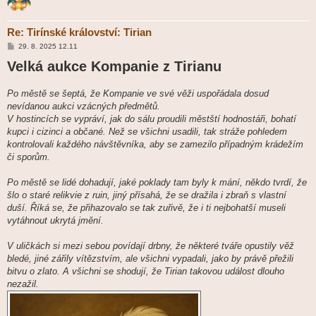
Re: Tirínské království: Tirian
P
29. 8. 2025 12.11
ř
Velká aukce Kompanie z Tirianu
í
s
p
ě
Po městě se šeptá, že Kompanie ve své věži uspořádala dosud
v
nevídanou aukci vzácných předmětů.
e
k
V hostincích se vypráví, jak do sálu proudili městští hodnostáři, bohatí
kupci i cizinci a občané. Než se všichni usadili, tak stráže pohledem
kontrolovali každého návštěvníka, aby se zamezilo případným krádežím
či sporům.
Po městě se lidé dohadují, jaké poklady tam byly k mání, někdo tvrdí, že
šlo o staré relikvie z ruin, jiný přísahá, že se dražila i zbraň s vlastní
duší. Říká se, že přihazovalo se tak zuřivě, že i ti nejbohatší museli
vytáhnout ukrytá jmění.
V uličkách si mezi sebou povídají drbny, že některé tváře opustily věž
bledé, jiné zářily vítězstvím, ale všichni vypadali, jako by právě přežili
bitvu o zlato. A všichni se shodují, že Tirian takovou událost dlouho
nezažil.