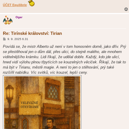
ÚČET Equilibrie
Ogar
Re: Tirínské království: Tirian
P
9. 9. 2025 6.31
ř
í
Povídá se, že mistr Alberto už není v tom honosném domě, jako dřív. Prý
s
se přestěhoval jen o dům dál, přes ulici, do stejně malého, ale mnohem
p
ě
viditelnějšího krámku. Lidi říkají, že udělal dobře. Každý, kdo jde ulicí,
v
hned vidí výlohu plnou třpytících se kouzelných věciček. Říkají, že tak to
e
k
má být v Tirianu, městě magie. A není to jen o stěhování, prý také
rozšířil nabídku. Víc svitků, víc kouzel, lepší ceny.