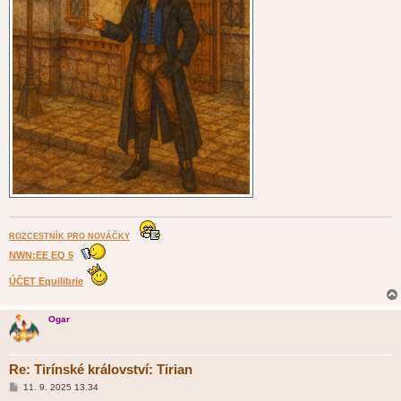
ROZCESTNÍK PRO NOVÁČKY
NWN:EE EQ 5
ÚČET Equilibrie
Ogar
Re: Tirínské království: Tirian
P
11. 9. 2025 13.34
ř