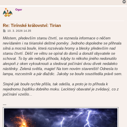
Ogar
Re: Tirínské království: Tirian
P
10. 3. 2026 14.35
ř
í
Městem, především starou čtvrtí, se roznesla informace o něčem
s
nevídaném i na tirianské deštné poměry. Jednoho dopoledne se přihnala
p
ě
silná a mocná bouře, která rozsévala hromy a blesky především nad
v
starou čtvrtí. Déšť ve větru se opíral do domů a donutil obyvatele se
e
k
schovat. To by ale nebyla příhoda, kdyby to někoho jiného nedonutilo
alespoň z oken vykouknouti a sledovat počínání dvou dívek nedaleko
nástěnky. Zelená světla, magie! Na tom novém staveništi! Odnesla to
lampa, rozcestník a pár dlaždic. Jakoby se bouře soustředila právě sem.
Stejně jak bouře rychle přišla, tak odešla, a proto je to příhoda k
nejednomu žejdlíku dobrého moku. Leckterý obavatel je zvědavý, co z
počínání vzešlo...
---