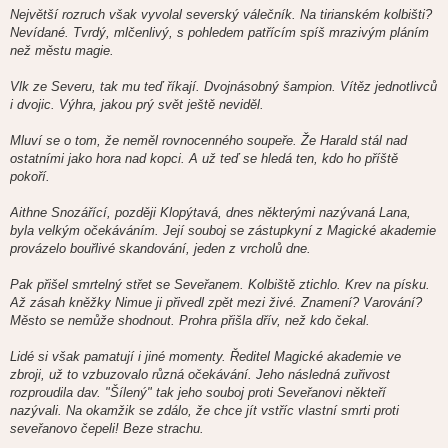
Největší rozruch však vyvolal severský válečník. Na tirianském kolbišti?
Nevídané. Tvrdý, mlčenlivý, s pohledem patřícím spíš mrazivým pláním
než městu magie.
Vlk ze Severu, tak mu teď říkají. Dvojnásobný šampion. Vítěz jednotlivců
i dvojic. Výhra, jakou prý svět ještě neviděl.
Mluví se o tom, že neměl rovnocenného soupeře. Že Harald stál nad
ostatními jako hora nad kopci. A už teď se hledá ten, kdo ho příště
pokoří.
Aithne Snozářící, později Klopýtavá, dnes některými nazývaná Lana,
byla velkým očekáváním. Její souboj se zástupkyní z Magické akademie
provázelo bouřlivé skandování, jeden z vrcholů dne.
Pak přišel smrtelný střet se Seveřanem. Kolbiště ztichlo. Krev na písku.
Až zásah kněžky Nimue ji přivedl zpět mezi živé. Znamení? Varování?
Město se nemůže shodnout. Prohra přišla dřív, než kdo čekal.
Lidé si však pamatují i jiné momenty. Ředitel Magické akademie ve
zbroji, už to vzbuzovalo různá očekávání. Jeho následná zuřivost
rozproudila dav. "Šílený" tak jeho souboj proti Seveřanovi někteří
nazývali. Na okamžik se zdálo, že chce jít vstříc vlastní smrti proti
seveřanovo čepeli! Beze strachu.