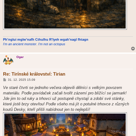
Ph'nglui mglw'nafh Cthulhu R'lyeh wgah'nagl fhtagn
I'm an ancient monster. I'm not an octopus
Ogar
Re: Tirínské království: Tirian
P
31. 12. 2025 15.09
ř
í
Ve staré čtvrti se jednoho večera objevili dělníci s velkým povozem
s
materiálu. Podle povídaček začali tvořit zázemí pro blížící se jarmark!
p
ě
Jde jim to od ruky a trhovci už postupně chystají a zdobí své stánky,
v
které jistě brzy otevřou! Podle všeho má jít o potulné trhovce z různých
e
k
koutů Desky, kteří přišli nabídnout jen to nejlepší!