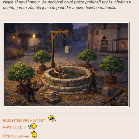
Nejde si nevšimnout, že podobné nové práce probíhají prý i u chrámu v
centru, jen to zůstalo jen u kopání děr a povrchového materiálu...
---
ROZCESTNÍK PRO NOVÁČKY
NWN:EE EQ 5
ÚČET Equilibrie