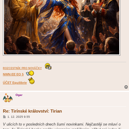
ROZCESTNÍK PRO NOVÁČKY
NWN:EE EQ 5
ÚČET Equilibrie
Ogar
Re: Tirínské království: Tirian
P
1. 12. 2025 9.55
ř
í
V ulicích to v posledních dnech šumí novinkami. Nejčastěji se mluví o
s