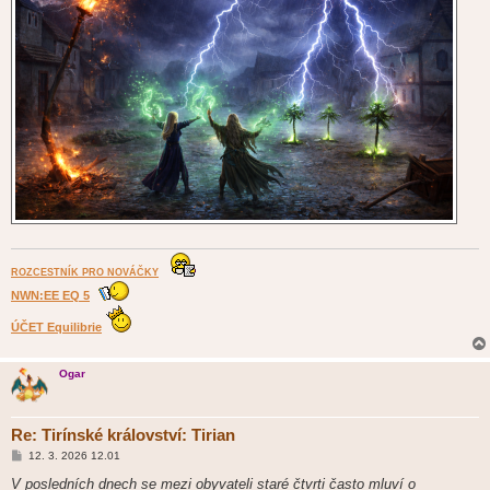
ROZCESTNÍK PRO NOVÁČKY
NWN:EE EQ 5
ÚČET Equilibrie
Ogar
Re: Tirínské království: Tirian
P
12. 3. 2026 12.01
ř
í
V posledních dnech se mezi obyvateli staré čtvrti často mluví o