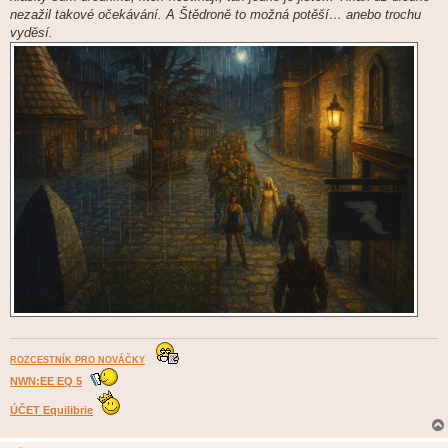
nezažil takové očekávání. A Štědroně to možná potěší… anebo trochu
vyděsí.
ROZCESTNÍK PRO NOVÁČKY
NWN:EE EQ 5
ÚČET Equilibrie