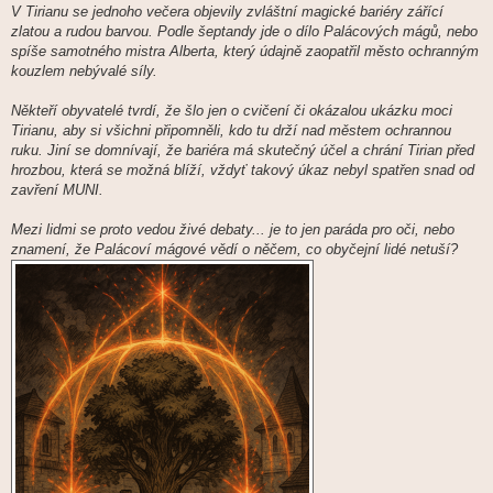
í
V Tirianu se jednoho večera objevily zvláštní magické bariéry zářící
s
zlatou a rudou barvou. Podle šeptandy jde o dílo Palácových mágů, nebo
p
ě
spíše samotného mistra Alberta, který údajně zaopatřil město ochranným
v
kouzlem nebývalé síly.
e
k
Někteří obyvatelé tvrdí, že šlo jen o cvičení či okázalou ukázku moci
Tirianu, aby si všichni připomněli, kdo tu drží nad městem ochrannou
ruku. Jiní se domnívají, že bariéra má skutečný účel a chrání Tirian před
hrozbou, která se možná blíží, vždyť takový úkaz nebyl spatřen snad od
zavření MUNI.
Mezi lidmi se proto vedou živé debaty... je to jen paráda pro oči, nebo
znamení, že Palácoví mágové vědí o něčem, co obyčejní lidé netuší?