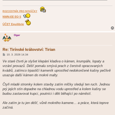
ROZCESTNÍK PRO NOVÁČKY
NWN:EE EQ 5
ÚČET Equilibrie
Ogar
Re: Tirínské království: Tirian
P
10. 3. 2026 14.34
ř
í
Ve staré čtvrti je slyšet klepání kladiva o kámen, krumpáře, lopaty a
s
vrzání provazů. Déšť pomalu smývá prach z čerstvě opracovaných
p
ě
kvádrů, zatímco trpasličí kameník uprostřed nedokončené kašny pečlivě
v
usazuje další kámen do mokré malty.
e
k
Čtyři mladé stromky kolem stavby zatím mlčky sledují ten ruch. Jednou
prý jejich stín dopadne na chladnou vodu uprostřed a kolem kašny se
budou zastavovat kupci, poutníci i děti běhající po náměstí.
Ale zatím je tu jen déšť, vůně mokrého kamene… a práce, která teprve
začíná.