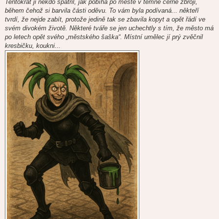
Tentokrát ji někdo spatřil, jak pobíhá po městě v temně černé zbroji,
p
ě
během čehož si barvila části oděvu. To vám byla podívaná... někteří
v
tvrdí, že nejde zabít, protože jedině tak se zbavila kopyt a opět řádí ve
e
k
svém divokém životě. Některé tváře se jen uchechtly s tím, že město má
po letech opět svého „městského šaška“. Místní umělec jí prý zvěčnil
kresbičku, koukni...