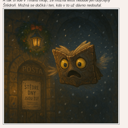
A tak si lidé v Tirianu říkají, že možná letos nebude jen obyčejný
Štědroň. Možná se dočká i ten, kdo v to už dávno nedoufal.