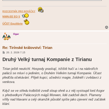
ROZCESTNÍK PRO NOVÁČKY
NWN:EE EQ 5
ÚČET Equilibrie
Ogar
Re: Tirínské království: Tirian
P
20. 2. 2026 7.15
ř
Druhý Velký turnaj Kompanie z Tirianu
í
s
p
ě
Tirian ještě neutichl. Hospody praskají, tržiště hučí a i na nádvořích
v
paláců se mluví o jediném, o Druhém Velkém turnaji Kompanie. Účast
e
k
předčila očekávání. Přijeli kupci, učedníci magie, žoldnéři i zvědavci z
venkova.
Když se ve středu kolbiště zvedl sloup ohně a z něj vystoupil lord Asgor
s předsedkyní Palácových mágů Morwen, lidé zadrželi dech. Plameny
vířily nad hlavami a celý okamžik působil spíše jako zjevení než začátek
klání.