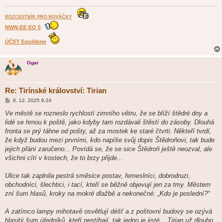
ROZCESTNÍK PRO NOVÁČKY
NWN:EE EQ 5
ÚČET Equilibrie
Ogar
Re: Tirínské království: Tirian
P
8. 12. 2025 9.24
ř
í
Ve městě se rozneslo rychlostí zimního větru, že se blíží štědré dny a
s
lidé se hrnou k poště, jako kdyby tam rozdávali štěstí do zásoby. Dlouhá
p
ě
fronta se prý táhne od pošty, až za mostek ke staré čtvrti. Někteří tvrdí,
v
že když budou mezi prvními, kdo napíše svůj dopis Štědroňovi, tak bude
e
k
jejich přání zaručeno... Povídá se, že se sice Štědroň ještě neozval, ale
všichni cítí v kostech, že to brzy přijde...
Ulice tak zaplnila pestrá směsice postav, řemeslníci, dobrodruzi,
obchodníci, šlechtici, i tací, kteří se běžně objevují jen za tmy. Městem
zní šum hlasů, kroky na mokré dlažbě a nekonečné: „Kdo je poslední?“
A zatímco lampy mihotavě osvětlují déšť a z poštovní budovy se ozývá
hlasitý šum úředníků, kteří nestíhají, tak jedno je jisté... Tirian už dlouho