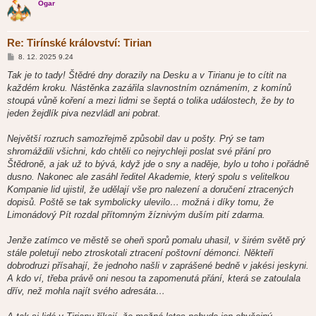
Ogar
Re: Tirínské království: Tirian
P
8. 12. 2025 9.24
ř
í
Tak je to tady! Štědré dny dorazily na Desku a v Tirianu je to cítit na
s
každém kroku. Nástěnka zazářila slavnostním oznámením, z komínů
p
ě
stoupá vůně koření a mezi lidmi se šeptá o tolika událostech, že by to
v
jeden žejdlík piva nezvládl ani pobrat.
e
k
Největší rozruch samozřejmě způsobil dav u pošty. Prý se tam
shromáždili všichni, kdo chtěli co nejrychleji poslat své přání pro
Štědroně, a jak už to bývá, když jde o sny a naděje, bylo u toho i pořádně
dusno. Nakonec ale zasáhl ředitel Akademie, který spolu s velitelkou
Kompanie lid ujistil, že udělají vše pro nalezení a doručení ztracených
dopisů. Poště se tak symbolicky ulevilo… možná i díky tomu, že
Limonádový Pít rozdal přítomným žíznivým duším pití zdarma.
Jenže zatímco ve městě se oheň sporů pomalu uhasil, v širém světě prý
stále poletují nebo ztroskotali ztracení poštovní démonci. Někteří
dobrodruzi přísahají, že jednoho našli v zaprášené bedně v jakési jeskyni.
A kdo ví, třeba právě oni nesou ta zapomenutá přání, která se zatoulala
dřív, než mohla najít svého adresáta…