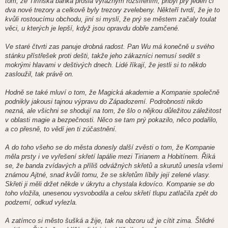
tom, že Tirínská banka prošla výrazným rozšířením, přibyl prý jeden či
p
ě
dva nové trezory a celkově byly trezory zvelebeny. Někteří tvrdí, že je to
v
kvůli rostoucímu obchodu, jiní si myslí, že prý se městem začaly toulat
e
k
věci, u kterých je lepší, když jsou opravdu dobře zamčené.
Ve staré čtvrti zas panuje drobná radost. Pan Wu má konečně u svého
stánku přístřešek proti dešti, takže jeho zákazníci nemusí sedět s
mokrými hlavami v deštivých dnech. Lidé říkají, že jestli si to někdo
zasloužil, tak právě on.
Hodně se také mluví o tom, že Magická akademie a Kompanie společně
podnikly jakousi tajnou výpravu do Západozemí. Podrobnosti nikdo
nezná, ale všichni se shodují na tom, že šlo o nějkou důležitou záležitost
v oblasti magie a bezpečnosti. Něco se tam prý pokazilo, něco podařilo,
a co přesně, to vědí jen ti zúčastnění.
A do toho všeho se do města donesly další zvěsti o tom, že Kompanie
měla prsty i ve vyřešení skřetí lapálie mezi Tirianem a Hobitínem. Říká
se, že banda zvídavých a příliš odvážných skřetů a skurutů unesla všemi
známou Ajtné, snad kvůli tomu, že se skřetům líbily její zelené vlasy.
Skřeti ji měli držet někde v úkrytu a chystala kdovíco. Kompanie se do
toho vložila, unesenou vysvobodila a celou skřetí tlupu zatlačila zpět do
podzemí, odkud vylezla.
A zatímco si město šušká a žije, tak na obzoru už je cítit zima. Štědré