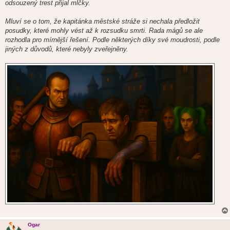
odsouzený trest přijal mlčky.
Mluví se o tom, že kapitánka městské stráže si nechala předložit
posudky, které mohly vést až k rozsudku smrti. Rada mágů se ale
rozhodla pro mírnější řešení. Podle některých díky své moudrosti, podle
jiných z důvodů, které nebyly zveřejněny.
Ogar