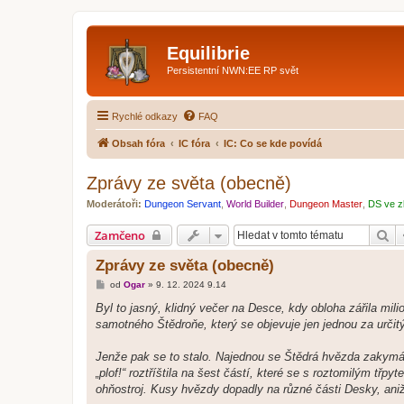
Equilibrie
Persistentní NWN:EE RP svět
Rychlé odkazy
FAQ
Obsah fóra
IC fóra
IC: Co se kde povídá
Zprávy ze světa (obecně)
Moderátoři:
Dungeon Servant
,
World Builder
,
Dungeon Master
,
DS ve z
Hl
Zamčeno
Zprávy ze světa (obecně)
P
od
Ogar
»
9. 12. 2024 9.14
ř
í
Byl to jasný, klidný večer na Desce, kdy obloha zářila mi
s
samotného Štědroňe, který se objevuje jen jednou za určit
p
ě
v
Jenže pak se to stalo. Najednou se Štědrá hvězda zakymá
e
k
„plof!“ roztříštila na šest částí, které se s roztomilým třp
ohňostroj. Kusy hvězdy dopadly na různé části Desky, aniž