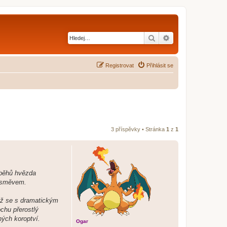
Hledat
Pokročilé hledání
Registrovat
Přihlásit se
3 příspěvky • Stránka
1
z
1
říběhů hvězda
 úsměvem.
yž se s dramatickým
ochu přerostlý
ných koroptví.
Ogar