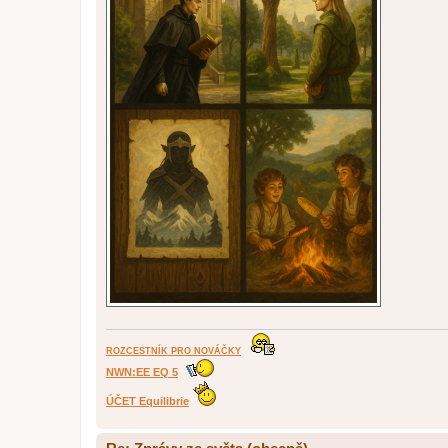
ROZCESTNÍK PRO NOVÁČKY
NWN:EE EQ 5
ÚČET Equilibrie