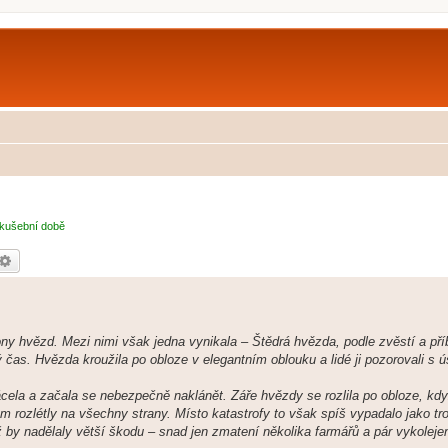
kušební době
edat
Pokročilé hledání
liony hvězd. Mezi nimi však jedna vynikala – Štědrá hvězda, podle zvěstí a p
ý čas. Hvězda kroužila po obloze v elegantním oblouku a lidé ji pozorovali s
cela a začala se nebezpečně naklánět. Záře hvězdy se rozlila po obloze, kd
ytem rozlétly na všechny strany. Místo katastrofy to však spíš vypadalo jako tr
 by nadělaly větší škodu – snad jen zmatení několika farmářů a pár vykoleje