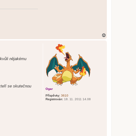
N
a
h
o
r
u
 kvůli nějakému
kteří se skutečnou
Ogar
Příspěvky:
3610
Registrován:
18. 11. 2011 14.08