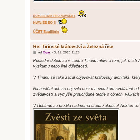
ROZCESTNÍK PRO NOVÁČKY
NWN:EE EQ 5
ÚČET Equilibrie
Re: Tirínské království a Železná říše
P
od
Ogar
»
3. 11. 2025 11.26
ř
í
Poslední dobou se v centru Tirianu mluví o tom, jak mistr 
s
výzkumu nebo jiné důležitosti.
p
ě
v
V Tirianu se také začal objevovat královský architekt, kt
e
k
Na nástěnkách se objevilo cosi o severském svolávání od s
zvědavostí a vymýšlí protichůdné teorie o obrech, válkách
V Hobitíně se urodila nadměrná úroda kukuřice! Někteří už j