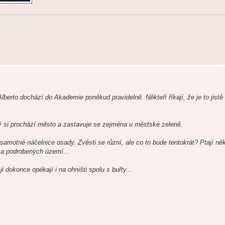
Alberto dochází do Akademie poněkud pravidelně. Někteří říkají, že je to jistě
erý si prochází město a zastavuje se zejména u městské zeleně.
amotné náčelnice osady. Zvěsti se různí, ale co to bude tentokrát? Ptají ně
 a podrobených území...
i dokonce opékají i na ohništi spolu s buřty...