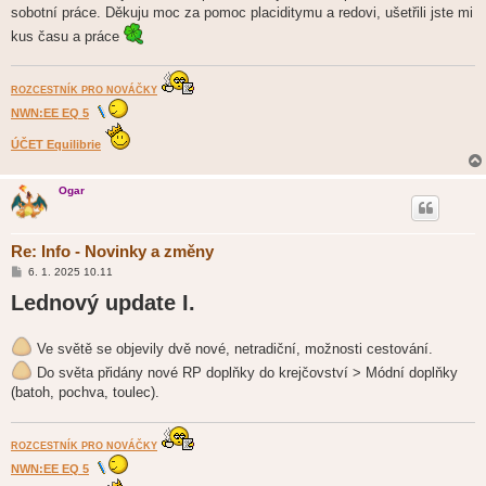
sobotní práce. Děkuju moc za pomoc placiditymu a redovi, ušetřili jste mi
kus času a práce
ROZCESTNÍK PRO NOVÁČKY
NWN:EE EQ 5
ÚČET Equilibrie
Ogar
Re: Info - Novinky a změny
P
6. 1. 2025 10.11
ř
Lednový update I.
í
s
p
ě
Ve světě se objevily dvě nové, netradiční, možnosti cestování.
v
e
Do světa přidány nové RP doplňky do krejčovství > Módní doplňky
k
(batoh, pochva, toulec).
ROZCESTNÍK PRO NOVÁČKY
NWN:EE EQ 5