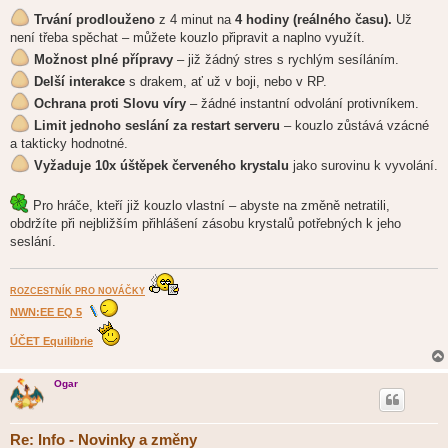
Trvání prodlouženo
z 4 minut na
4 hodiny (reálného času).
Už
není třeba spěchat – můžete kouzlo připravit a naplno využít.
Možnost plné přípravy
– již žádný stres s rychlým sesíláním.
Delší interakce
s drakem, ať už v boji, nebo v RP.
Ochrana proti Slovu víry
– žádné instantní odvolání protivníkem.
Limit jednoho seslání za restart serveru
– kouzlo zůstává vzácné
a takticky hodnotné.
Vyžaduje 10x úštěpek červeného krystalu
jako surovinu k vyvolání.
Pro hráče, kteří již kouzlo vlastní – abyste na změně netratili,
obdržíte při nejbližším přihlášení zásobu krystalů potřebných k jeho
seslání.
ROZCESTNÍK PRO NOVÁČKY
NWN:EE EQ 5
ÚČET Equilibrie
Ogar
Re: Info - Novinky a změny