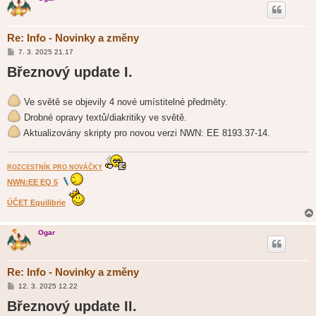
Re: Info - Novinky a změny
P
7. 3. 2025 21.17
ř
Březnový update I.
í
s
p
ě
Ve světě se objevily 4 nové umístitelné předměty.
v
e
Drobné opravy textů/diakritiky ve světě.
k
Aktualizovány skripty pro novou verzi NWN: EE 8193.37-14.
ROZCESTNÍK PRO NOVÁČKY
NWN:EE EQ 5
ÚČET Equilibrie
Ogar
Re: Info - Novinky a změny
P
12. 3. 2025 12.22
ř
Březnový update II.
í
s