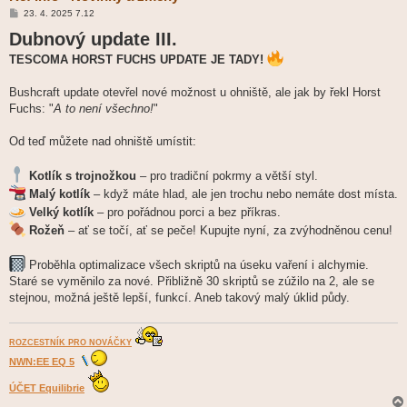
P
23. 4. 2025 7.12
ř
Dubnový update III.
í
s
p
TESCOMA HORST FUCHS UPDATE JE TADY!
ě
v
e
Bushcraft update otevřel nové možnost u ohniště, ale jak by řekl Horst
k
Fuchs: "
A to není všechno!
"
Od teď můžete nad ohniště umístit:
Kotlík s trojnožkou
– pro tradiční pokrmy a větší styl.
Malý kotlík
– když máte hlad, ale jen trochu nebo nemáte dost místa.
Velký kotlík
– pro pořádnou porci a bez příkras.
Rožeň
– ať se točí, ať se peče! Kupujte nyní, za zvýhodněnou cenu!
Proběhla optimalizace všech skriptů na úseku vaření i alchymie.
Staré se vyměnilo za nové. Přibližně 30 skriptů se zúžilo na 2, ale se
stejnou, možná ještě lepší, funkcí. Aneb takový malý úklid půdy.
ROZCESTNÍK PRO NOVÁČKY
NWN:EE EQ 5
ÚČET Equilibrie