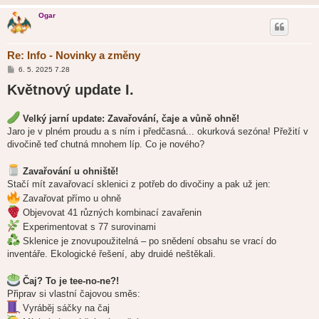
Ogar
Re: Info - Novinky a změny
P
6. 5. 2025 7.28
ř
Květnový update I.
í
s
p
ě
Velký jarní update: Zavařování, čaje a vůně ohně!
v
e
Jaro je v plném proudu a s ním i předčasná... okurková sezóna! Přežití v
k
divočině teď chutná mnohem líp. Co je nového?
Zavařování u ohniště!
Stačí mít zavařovací sklenici z potřeb do divočiny a pak už jen:
Zavařovat přímo u ohně
Objevovat 41 různých kombinací zavařenin
Experimentovat s 77 surovinami
Sklenice je znovupoužitelná – po snědení obsahu se vrací do
inventáře. Ekologické řešení, aby druidé neštěkali.
Čaj? To je tee-no-ne?!
Připrav si vlastní čajovou směs:
Vyráběj sáčky na čaj