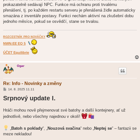
prokazatelně sedávají NPC. Funkce má ochranu proti trvalému
přenášení, tj. po každém restartu serveru je přenášená židle automaticky
smazána z inventáře postavy. Funkci nechám aktivní na zkušební dobu
jednoho měsíce, pokud se osvědčí, stane se trvalou.
ROZCESTNÍK PRO NOVÁČKY
NWN:EE EQ 5
ÚČET Equilibrie
Ogar
Re: Info - Novinky a změny
P
14. 8. 2025 11.11
ř
Srpnový update I.
í
s
p
ě
Hráči mohou nově přejmenovat své batohy a další kontejnery, ať už
v
e
jednotlivě, nebo všechny najednou v okolí!
k
„
Batoh s poklady
“, „
Nouzová svačina
“ nebo „
Neptej se
“ – fantazii se
meze nekladou!