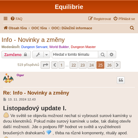
Equilibrie
FAQ
Registrovat
Přihlásit se
H
Obsah fóra
OOC fóra
OOC: Důležité informace
l
Info - Novinky a změny
e
Moderátoři:
Dungeon Servant
,
World Builder
,
Dungeon Master
d
Hledat
Pokročilé hl
Zamčeno
a
Stránka
25
z
26
1
22
23
24
25
26
Předchozí
Další
519 příspěvků
t
…
Ogar
Re: Info - Novinky a změny
P
13. 11. 2024 12.43
ř
Listopadový update I.
í
s
p
Ve světě se objevila možnost nechat si vybrousit surové kamínky u
ě
dvou klenotníků. Pokud máte surový kamínek u sebe, tak dialog otevře
v
e
další možnosti. Jde o podporu RP hodnot ve světě a využitelnosti
k
broušených drahokamů
, třeba na různé komponenty, rituály apod.