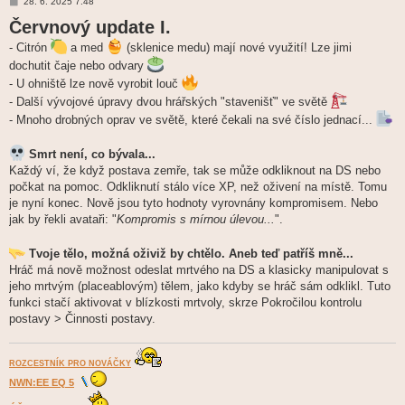
P
28. 6. 2025 7.48
ř
Červnový update I.
í
s
p
- Citrón
a med
(sklenice medu) mají nové využití! Lze jimi
ě
dochutit čaje nebo odvary
v
e
- U ohniště lze nově vyrobit louč
k
- Další vývojové úpravy dvou hrářských "stavenišť" ve světě
- Mnoho drobných oprav ve světě, které čekali na své číslo jednací...
Smrt není, co bývala...
Každý ví, že když postava zemře, tak se může odkliknout na DS nebo
počkat na pomoc. Odkliknutí stálo více XP, než oživení na místě. Tomu
je nyní konec. Nově jsou tyto hodnoty vyrovnány kompromisem. Nebo
jak by řekli avataři: "
Kompromis s mírnou úlevou...
".
Tvoje tělo, možná oživiž by chtělo. Aneb teď patříš mně...
Hráč má nově možnost odeslat mrtvého na DS a klasicky manipulovat s
jeho mrtvým (placeablovým) tělem, jako kdyby se hráč sám odklikl. Tuto
funkci stačí aktivovat v blízkosti mrtvoly, skrze Pokročilou kontrolu
postavy > Činnosti postavy.
ROZCESTNÍK PRO NOVÁČKY
NWN:EE EQ 5