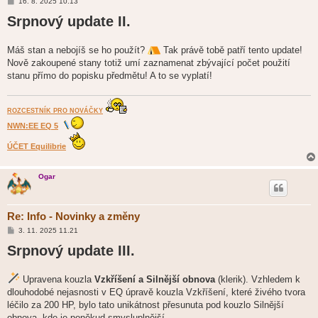
P
16. 8. 2025 10.13
ř
Srpnový update II.
í
s
p
ě
Máš stan a nebojíš se ho použít?
Tak právě tobě patří tento update!
v
e
Nově zakoupené stany totiž umí zaznamenat zbývající počet použití
k
stanu přímo do popisku předmětu! A to se vyplatí!
ROZCESTNÍK PRO NOVÁČKY
NWN:EE EQ 5
ÚČET Equilibrie
Ogar
Re: Info - Novinky a změny
P
3. 11. 2025 11.21
ř
Srpnový update III.
í
s
p
ě
Upravena kouzla
Vzkříšení a Silnější obnova
(klerik). Vzhledem k
v
e
dlouhodobé nejasnosti v EQ úpravě kouzla Vzkříšení, které živého tvora
k
léčilo za 200 HP, bylo tato unikátnost přesunuta pod kouzlo Silnější
obnova, kde je poněkud smysluplnější.