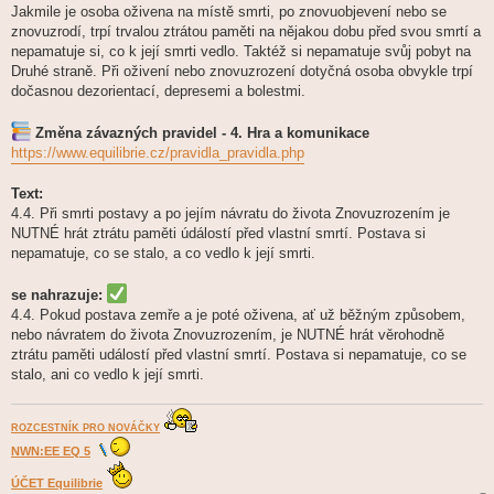
Jakmile je osoba oživena na místě smrti, po znovuobjevení nebo se
znovuzrodí, trpí trvalou ztrátou paměti na nějakou dobu před svou smrtí a
nepamatuje si, co k její smrti vedlo. Taktéž si nepamatuje svůj pobyt na
Druhé straně. Při oživení nebo znovuzrození dotyčná osoba obvykle trpí
dočasnou dezorientací, depresemi a bolestmi.
Změna závazných pravidel - 4. Hra a komunikace
https://www.equilibrie.cz/pravidla_pravidla.php
Text:
4.4. Při smrti postavy a po jejím návratu do života Znovuzrozením je
NUTNÉ hrát ztrátu paměti údálostí před vlastní smrtí. Postava si
nepamatuje, co se stalo, a co vedlo k její smrti.
se nahrazuje:
4.4. Pokud postava zemře a je poté oživena, ať už běžným způsobem,
nebo návratem do života Znovuzrozením, je NUTNÉ hrát věrohodně
ztrátu paměti událostí před vlastní smrtí. Postava si nepamatuje, co se
stalo, ani co vedlo k její smrti.
ROZCESTNÍK PRO NOVÁČKY
NWN:EE EQ 5
ÚČET Equilibrie