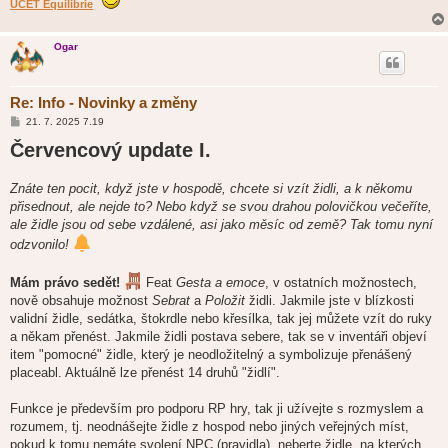
ÚČET Equilibrie
Ogar
Re: Info - Novinky a změny
P
21. 7. 2025 7.19
ř
Červencový update I.
í
s
p
ě
Znáte ten pocit, když jste v hospodě, chcete si vzít židli, a k někomu
v
přisednout, ale nejde to? Nebo když se svou drahou polovičkou večeříte,
e
k
ale židle jsou od sebe vzdálené, asi jako měsíc od země? Tak tomu nyní
odzvonilo!
Mám právo sedět!
Feat
Gesta a emoce
, v ostatních možnostech,
nově obsahuje možnost
Sebrat
a
Položit
židli. Jakmile jste v blízkosti
validní židle, sedátka, štokrdle nebo křesílka, tak jej můžete vzít do ruky
a někam přenést. Jakmile židli postava sebere, tak se v inventáři objeví
item "pomocné" židle, který je neodložitelný a symbolizuje přenášený
placeabl. Aktuálně lze přenést 14 druhů "židlí".
Funkce je především pro podporu RP hry, tak ji užívejte s rozmyslem a
rozumem, tj. neodnášejte židle z hospod nebo jiných veřejných míst,
pokud k tomu nemáte svolení NPC (pravidla), neberte židle, na kterých