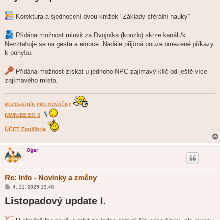
p
ě
Korektura a sjednocení dvou knížek "Základy sférální nauky"
v
e
k
Přidána možnost mluvit za Dvojníka (kouzlo) skrze kanál /k.
Nevztahuje se na gesta a emoce. Nadále přijímá pouze omezené příkazy
k pohybu.
Přidána možnost získat u jednoho NPC zajímavý klíč od ještě více
zajímavého místa.
ROZCESTNÍK PRO NOVÁČKY
NWN:EE EQ 5
ÚČET Equilibrie
Ogar
Re: Info - Novinky a změny
P
4. 11. 2025 13.48
ř
Listopadový update I.
í
s
p
ě