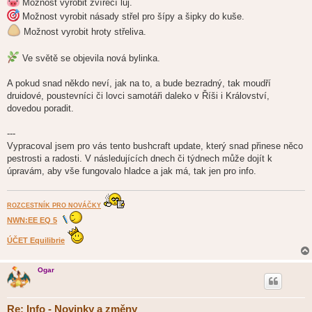
Možnost vyrobit zvířecí lůj.
Možnost vyrobit násady střel pro šípy a šipky do kuše.
Možnost vyrobit hroty střeliva.
Ve světě se objevila nová bylinka.
A pokud snad někdo neví, jak na to, a bude bezradný, tak moudří
druidové, poustevníci či lovci samotáři daleko v Říši i Království,
dovedou poradit.
---
Vypracoval jsem pro vás tento bushcraft update, který snad přinese něco
pestrosti a radosti. V následujících dnech či týdnech může dojít k
úpravám, aby vše fungovalo hladce a jak má, tak jen pro info.
ROZCESTNÍK PRO NOVÁČKY
NWN:EE EQ 5
ÚČET Equilibrie
Ogar
Re: Info - Novinky a změny