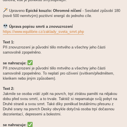
Upraveno
Epické kouzlo: Ohromné níčení
- Sesilatel způsobí 180
(nově 500 nemrtvým) pozitivní energií do jednoho cíle.
Úprava popisu smrti a znovuzrození
https://www.equilibrie.cz/zaklady_sveta_smrt.php
Text 1:
Při znovuzrození je původní tělo mrtvého a všechny jeho části
samovolně zpopelněno.
se nahrazuje:
Při znovuzrození je původní tělo mrtvého a všechny jeho části
samovolně zpopelněno. To neplatí pro oživení (svitkem/předmětem,
klerikem nebo jiným způsobem).
Text 2:
Jakmile se osoba vrátí zpět na povrch, trpí ztrátou paměti na nějakou
dobu před svou smrtí, a to trvale. Taktéž si nepamatuje svůj pobyt na
Druhé straně a svou smrt. Také díky poněkud brutálnímu přesunu z
Druhé srany na povrch Desky obvykle dotyčná osoba trpí dočasnou
dezorientací, depresemi a bolestmi.
se nahrazuje: