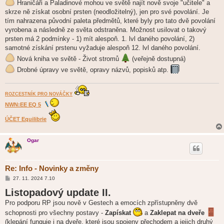
Hraničáři a Paladinové mohou ve světě najít nově svoje "učitele" a
skrze ně získat osobní prsten (neodložitelný), jen pro své povolání. Je
tím nahrazena původní paleta předmětů, které byly pro tato dvě povolání
vyrobena a následně ze světa odstraněna. Možnost usilovat o takový
prsten má 2 podmínky - 1) mít alespoň. 1. lvl daného povolání, 2)
samotné získání prstenu vyžaduje alespoň 12. lvl daného povolání.
Nová kniha ve světě - Život stromů
(veřejně dostupná)
Drobné úpravy ve světě, opravy názvů, popisků atp.
ROZCESTNÍK PRO NOVÁČKY
NWN:EE EQ 5
ÚČET Equilibrie
Ogar
Re: Info - Novinky a změny
P
27. 11. 2024 7.10
ř
Listopadový update II.
í
s
Pro podporu RP jsou nově v Gestech a emocích zpřístupněny dvě
p
ě
schopnosti pro všechny postavy -
Zapískat
a
Zaklepat na dveře
v
e
(klepání funguje i na dveře, které jsou spojeny přechodem a jejich druhý