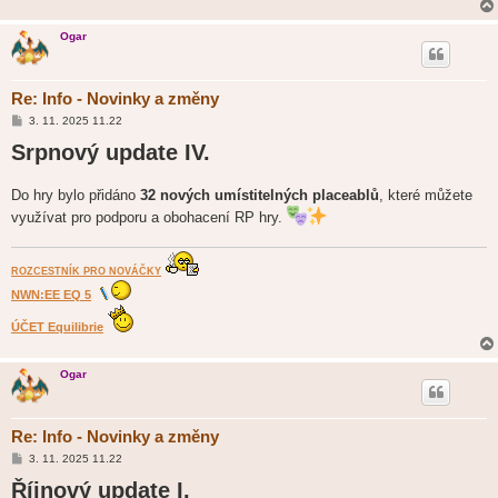
Ogar
Re: Info - Novinky a změny
P
3. 11. 2025 11.22
ř
Srpnový update IV.
í
s
p
ě
Do hry bylo přidáno
32 nových umístitelných placeablů
, které můžete
v
e
využívat pro podporu a obohacení RP hry.
k
ROZCESTNÍK PRO NOVÁČKY
NWN:EE EQ 5
ÚČET Equilibrie
Ogar
Re: Info - Novinky a změny
P
3. 11. 2025 11.22
ř
Říjnový update I.
í
s