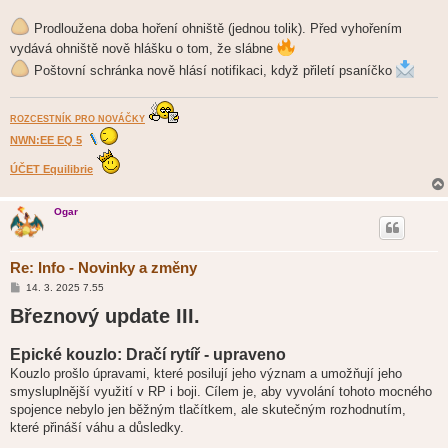
p
ě
Prodloužena doba hoření ohniště (jednou tolik). Před vyhořením
v
e
vydává ohniště nově hlášku o tom, že slábne
k
Poštovní schránka nově hlásí notifikaci, když přiletí psaníčko
ROZCESTNÍK PRO NOVÁČKY
NWN:EE EQ 5
ÚČET Equilibrie
Ogar
Re: Info - Novinky a změny
P
14. 3. 2025 7.55
ř
Březnový update III.
í
s
p
ě
Epické kouzlo: Dračí rytíř - upraveno
v
e
Kouzlo prošlo úpravami, které posilují jeho význam a umožňují jeho
k
smysluplnější využití v RP i boji. Cílem je, aby vyvolání tohoto mocného
spojence nebylo jen běžným tlačítkem, ale skutečným rozhodnutím,
které přináší váhu a důsledky.