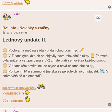
ÚČET Equilibrie
Ogar
Re: Info - Novinky a změny
P
10. 1. 2025 14.58
ř
Lednový update II.
í
s
p
ě
Pochva na meč na záda - přidán obouruční meč
v
e
V Tirianských lázních se objevily nové relaxační služby
Zároveň
k
byla snížena vstupní cena z 3>2 zl, ale platí se nově za každou osobu.
V tirianském nevěstinci se objevila nová očistná služba
Ponížení HP u summonů (netýká se jakýchkoli jiných statistik
. V
drtivé většině u elementálů.
ROZCESTNÍK PRO NOVÁČKY
NWN:EE EQ 5
ÚČET Equilibrie
Ogar