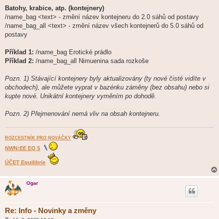
Batohy, krabice, atp. (kontejnery)
/name_bag <text> - změní název kontejneru do 2.0 sáhů od postavy
/name_bag_all <text> - změní název všech kontejnerů do 5.0 sáhů od
postavy
Příklad 1:
/name_bag Erotické prádlo
Příklad 2:
/name_bag_all Nimuenina sada rozkoše
Pozn. 1) Stávající kontejnery byly aktualizovány (ty nové čisté vidíte v
obchodech), ale můžete vyprat v bazénku záměny (bez obsahu) nebo si
kupte nové. Unikátní kontejnery vyměním po dohodě.
Pozn. 2) Přejmenování nemá vliv na obsah kontejneru.
ROZCESTNÍK PRO NOVÁČKY
NWN:EE EQ 5
ÚČET Equilibrie
Ogar
Re: Info - Novinky a změny