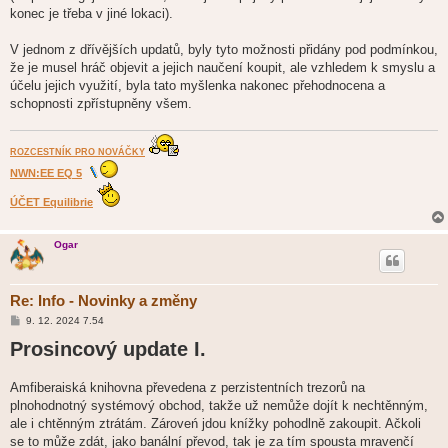
k
konec je třeba v jiné lokaci).
V jednom z dřívějších updatů, byly tyto možnosti přidány pod podmínkou,
že je musel hráč objevit a jejich naučení koupit, ale vzhledem k smyslu a
účelu jejich využití, byla tato myšlenka nakonec přehodnocena a
schopnosti zpřístupněny všem.
ROZCESTNÍK PRO NOVÁČKY
NWN:EE EQ 5
ÚČET Equilibrie
Ogar
Re: Info - Novinky a změny
P
9. 12. 2024 7.54
ř
Prosincový update I.
í
s
p
ě
Amfiberaiská knihovna převedena z perzistentních trezorů na
v
plnohodnotný systémový obchod, takže už nemůže dojít k nechtěnným,
e
k
ale i chtěnným ztrátám. Zároveń jdou knížky pohodlně zakoupit. Ačkoli
se to může zdát, jako banální převod, tak je za tím spousta mravenčí