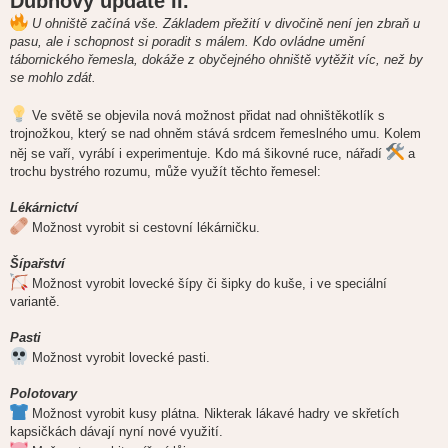
Dubnový update II.
s
p
U ohniště začíná vše. Základem přežití v divočině není jen zbraň u
ě
pasu, ale i schopnost si poradit s málem. Kdo ovládne umění
v
e
tábornického řemesla, dokáže z obyčejného ohniště vytěžit víc, než by
k
se mohlo zdát.
Ve světě se objevila nová možnost přidat nad ohništěkotlík s
trojnožkou, který se nad ohněm stává srdcem řemeslného umu. Kolem
něj se vaří, vyrábí i experimentuje. Kdo má šikovné ruce, nářadí
a
trochu bystrého rozumu, může využít těchto řemesel:
Lékárnictví
Možnost vyrobit si cestovní lékárničku.
Šípařství
Možnost vyrobit lovecké šípy či šipky do kuše, i ve speciální
variantě.
Pasti
Možnost vyrobit lovecké pasti.
Polotovary
Možnost vyrobit kusy plátna. Nikterak lákavé hadry ve skřetích
kapsičkách dávají nyní nové využití.