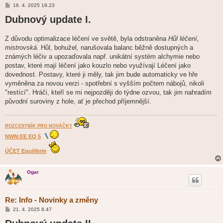
P
16. 4. 2025 19.23
ř
Dubnový update I.
í
s
p
ě
Z důvodu optimalizace léčení ve světě, byla odstraněna
Hůl léčení,
v
mistrovská.
e
Hůl, bohužel, narušovala balanc běžně dostupných a
k
známých léčiv a upozaďovala např. unikátní systém alchymie nebo
postav, které mají léčení jako kouzlo nebo využívají Léčení jako
dovednost. Postavy, které ji měly, tak jim bude automaticky ve hře
vyměněna za novou verzi - spotřební s vyšším počtem nábojů, nikoli
"restící". Hráči, kteří se mi nejpozději do týdne ozvou, tak jim nahradím
původní suroviny z hole, ať je přechod příjemnější.
ROZCESTNÍK PRO NOVÁČKY
NWN:EE EQ 5
ÚČET Equilibrie
Ogar
Re: Info - Novinky a změny
P
21. 4. 2025 8.47
ř
í