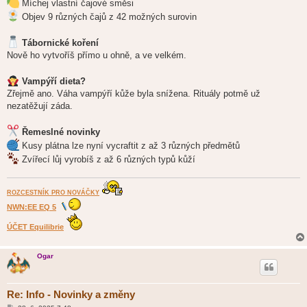
Míchej vlastní čajové směsi
Objev 9 různých čajů z 42 možných surovin
Tábornické koření
Nově ho vytvoříš přímo u ohně, a ve velkém.
Vampýří dieta?
Zřejmě ano. Váha vampýří kůže byla snížena. Rituály potmě už
nezatěžují záda.
Řemeslné novinky
Kusy plátna lze nyní vycraftit z až 3 různých předmětů
Zvířecí lůj vyrobíš z až 6 různých typů kůží
ROZCESTNÍK PRO NOVÁČKY
NWN:EE EQ 5
ÚČET Equilibrie
Ogar
Re: Info - Novinky a změny