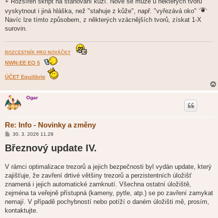
+ Rozšířen skript na stahování kůží. Nově se může u některých tvorů
vyskytnout i jiná hláška, než "stahuje z kůže", např. "vyřezává oko"
Navíc lze tímto způsobem, z některých vzácnějších tvorů, získat 1-X
surovin.
ROZCESTNÍK PRO NOVÁČKY
NWN:EE EQ 5
ÚČET Equilibrie
Ogar
Re: Info - Novinky a změny
P
30. 3. 2026 11.28
ř
Březnový update IV.
í
s
p
ě
V rámci optimalizace trezorů a jejich bezpečnosti byl vydán update, který
v
zajišťuje, že zavření drtivé většiny trezorů a perzistentních úložišť
e
k
znamená i jejich automatické zamknutí. Všechna ostatní úložiště,
zejména ta veřejně přístupná (kameny, pytle, atp.) se po zavření zamykat
nemají. V případě pochybností nebo potíží o daném úložišti mě, prosím,
kontaktujte.