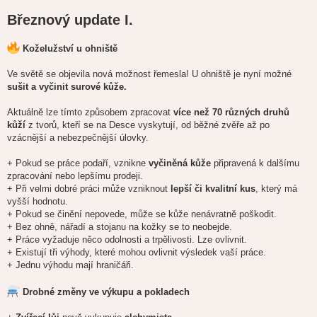
Březnový update I.
Koželužství u ohniště
Ve světě se objevila nová možnost řemesla! U ohniště je nyní možné
sušit a vyčinit surové kůže.
Aktuálně lze tímto způsobem zpracovat
více než 70 různých druhů
kůží
z tvorů, kteří se na Desce vyskytují, od běžné zvěře až po
vzácnější a nebezpečnější úlovky.
+ Pokud se práce podaří, vznikne
vyčiněná kůže
připravená k dalšímu
zpracování nebo lepšímu prodeji.
+ Při velmi dobré práci může vzniknout
lepší či kvalitní kus
, který má
vyšší hodnotu.
+ Pokud se činění nepovede, může se kůže nenávratně poškodit.
+ Bez ohně, nářadí a stojanu na kožky se to neobejde.
+ Práce vyžaduje něco odolnosti a trpělivosti. Lze ovlivnit.
+ Existují tři výhody, které mohou ovlivnit výsledek vaší práce.
+ Jednu výhodu mají hraničáři.
Drobné změny ve výkupu a pokladech