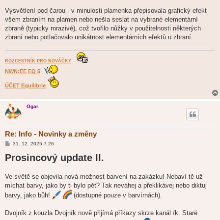
Vysvětlení pod čarou - v minulosti plamenka přepisovala grafický efekt
všem zbraním na plamen nebo nešla seslat na vybrané elementární
zbraně (typicky mrazivé), což tvořilo nůžky v použitelnosti některých
zbraní nebo potlačovalo unikátnost elementárních efektů u zbraní.
ROZCESTNÍK PRO NOVÁČKY
NWN:EE EQ 5
ÚČET Equilibrie
Ogar
Re: Info - Novinky a změny
P
31. 12. 2025 7.26
ř
Prosincový update II.
í
s
p
ě
Ve světě se objevila nová možnost barvení na zakázku! Nebaví tě už
v
míchat barvy, jako by ti bylo pět? Tak neváhej a překlikávej nebo diktuj
e
k
barvy, jako bůh!
(dostupné pouze v barvírnách).
Dvojník z kouzla Dvojník nově přijímá příkazy skrze kanál /k. Staré