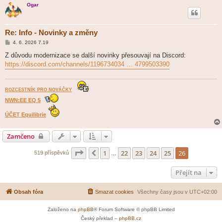
Ogar
Re: Info - Novinky a změny
P
4. 6. 2026 7.19
ř
í
Z důvodu modernizace se další novinky přesouvají na Discord:
s
https://discord.com/channels/1196734034 … 4799503390
p
ě
v
e
k
ROZCESTNÍK PRO NOVÁČKY
NWN:EE EQ 5
ÚČET Equilibrie
Zamčeno
Stránka
26
z
26
1
22
23
24
25
26
Předchozí
519 příspěvků
…
Přejít na
Obsah fóra
Smazat cookies
Všechny časy jsou v
UTC+02:00
Založeno na
phpBB
® Forum Software © phpBB Limited
Český překlad –
phpBB.cz