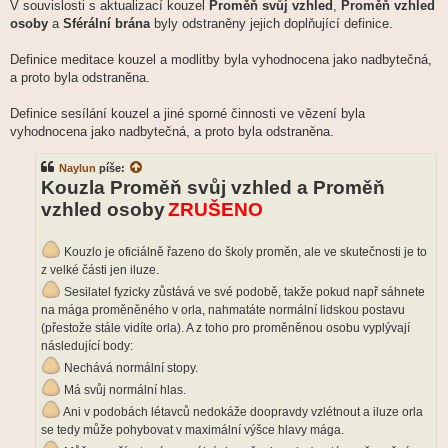
V souvislosti s aktualizací kouzel
Proměň svůj vzhled
,
Proměň vzhled
osoby
a
Sférální brána
byly odstraněny jejich doplňující definice.
Definice meditace kouzel a modlitby byla vyhodnocena jako nadbytečná,
a proto byla odstraněna.
Definice sesílání kouzel a jiné sporné činnosti ve vězení byla
vyhodnocena jako nadbytečná, a proto byla odstraněna.
Naylun
píše:
Kouzla Proměň svůj vzhled a Proměň
vzhled osoby
ZRUŠENO
Kouzlo je oficiálně řazeno do školy proměn, ale ve skutečnosti je to
z velké části jen iluze.
Sesilatel fyzicky zůstává ve své podobě, takže pokud např sáhnete
na mága proměněného v orla, nahmatáte normální lidskou postavu
(přestože stále vidíte orla). A z toho pro proměněnou osobu vyplývají
následující body:
Nechává normální stopy.
Má svůj normální hlas.
Ani v podobách létavců nedokáže doopravdy vzlétnout a iluze orla
se tedy může pohybovat v maximální výšce hlavy mága.