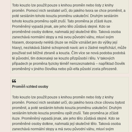
Toto kouzlo lze použít pouze s knihou proměn nebo listy z knihy
proměn. Pomocí nich sesilatel určí, do jakého tvora se chce proměnit, a
poté sesláním tohoto kouzla proměnu uskuteční. Druhým sesláním
tohoto kouzla proměnu opět zruší. Tato proměna je zčásti iluze.
Proměněný vypadá jinak, ale jeho tělo zůstává stejné. Kdo se
proměněné osoby dotkne, nahmatá její skutečné tělo. Taková osoba
zanechává normální stopy a má svou původní váhu, mluví svým
hlasem, doopravdy nelétá (iluze se může vznášet jen do výšky její
hlavy), nezískává žádné schopnosti navíc ani o žádné nepřichází, může
používat své běžné zbraně a kouzla. Čím více se nová podoba podobá
té původní, tím dokonaleji se kouzlo přizpůsobí i tělu. V takových
případech je proměna fyzicky téměř nerozeznatelná – například člověk
proměněný v jiného člověka nebo půl-elfa působí zcela přirozeně.
Proměň vzhled osoby
Toto kouzlo lze použít pouze s knihou proměn nebo listy z knihy
proměn. Pomocí nich sesilatel určí, do jakého tvora chce cílovou bytost
proměnit, a poté sesláním tohoto kouzla proměnu uskuteční. Druhým
sesláním tohoto kouzla proměnu opět zruší. Tato proměna je zčásti
iluze. Proměněný vypadá jinak, ale jeho tělo zůstává stejné. Kdo se
proměněné osoby dotkne, nahmatá její skutečné tělo. Taková osoba
zanechává normální stopy a má svou původní váhu, mluví svým