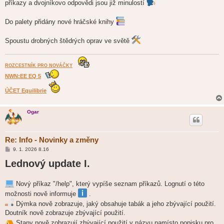
příkazy a dvojníkovo odpovědi jsou již minulostí
Do palety přidány nové hráčské knihy
Spoustu drobných štědrých oprav ve světě
ROZCESTNÍK PRO NOVÁČKY
NWN:EE EQ 5
ÚČET Equilibrie
Ogar
Re: Info - Novinky a změny
P
9. 1. 2026 8.16
ř
Lednový update I.
í
s
p
ě
Nový příkaz "/help", který vypíše seznam příkazů. Lognutí o této
v
e
možnosti nově informuje
.
k
Dýmka nově zobrazuje, jaký obsahuje tabák a jeho zbývající použití.
Doutník nově zobrazuje zbývající použití.
Stany nově zobrazují zbývající použití v názvu namísto popisku pro