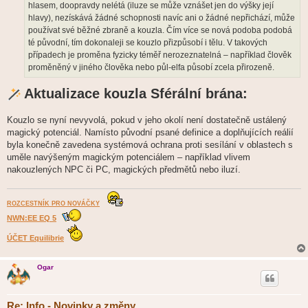
hlasem, doopravdy nelétá (iluze se může vznášet jen do výšky její
hlavy), nezískává žádné schopnosti navíc ani o žádné nepřichází, může
používat své běžné zbraně a kouzla. Čím více se nová podoba podobá
té původní, tím dokonaleji se kouzlo přizpůsobí i tělu. V takových
případech je proměna fyzicky téměř nerozeznatelná – například člověk
proměněný v jiného člověka nebo půl-elfa působí zcela přirozeně.
Aktualizace kouzla Sférální brána:
Kouzlo se nyní nevyvolá, pokud v jeho okolí není dostatečně ustálený
magický potenciál. Namísto původní psané definice a doplňujících reálií
byla konečně zavedena systémová ochrana proti sesílání v oblastech s
uměle navýšeným magickým potenciálem – například vlivem
nakouzlených NPC či PC, magických předmětů nebo iluzí.
ROZCESTNÍK PRO NOVÁČKY
NWN:EE EQ 5
ÚČET Equilibrie
Ogar
Re: Info - Novinky a změny