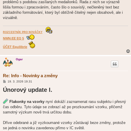
problémů s podobou zasílaných medailonků. Řada z nich se výrazně
lišila formou i zpracováním, často šlo o souvislý, nečleněný text bez
základního formátování, který byl obtížně čitelný nejen obsahově, ale i
vizuálně.
ROZCESTNÍK PRO NOVÁČKY
NWN:EE EQ 5
ÚČET Equilibrie
Ogar
Re: Info - Novinky a změny
P
19. 3. 2026 19.31
ř
Únorový update I.
í
s
p
ě
Flakonky na vzorky
nyní dokáží zaznamenat rasu subjektu i přesný
v
e
čas odběru. Tyto údaje se zobrazí až po prozkoumání vzorku, přičemž
k
samotný výzkum nově trvá určitou dobu.
Dříve odebrané a již vyzkoumané vzorky zůstávají beze změny, protože
se jedná o novinku zavedenou přímo v IC světě.