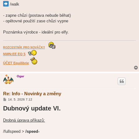
/walk
- zapne chůzi (postava nebude běhat)
- opětovné použití zase chůzi vypne
Poznámka výrobce - ideální pro elfy.
ROZCESTNÍK PRO NOVÁČKY
NWN:EE EQ 5
ÚČET Equilibrie
Ogar
Re: Info - Novinky a změny
P
14. 5. 2026 7.12
ř
Dubnový update VI.
í
s
p
ě
Drobná úprava příkazů:
v
e
k
/fullspeed >
/speed-