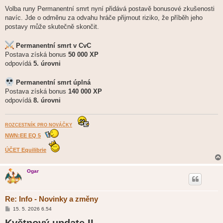
Volba runy Permanentní smrt nyní přidává postavě bonusové zkušenosti
navíc. Jde o odměnu za odvahu hráče přijmout riziko, že příběh jeho
postavy může skutečně skončit.
Permanentní smrt v CvC
Postava získá bonus
50 000 XP
odpovídá
5. úrovni
Permanentní smrt úplná
Postava získá bonus
140 000 XP
odpovídá
8. úrovni
ROZCESTNÍK PRO NOVÁČKY
NWN:EE EQ 5
ÚČET Equilibrie
Ogar
Re: Info - Novinky a změny
P
15. 5. 2026 6.54
ř
Květnový update II.
í