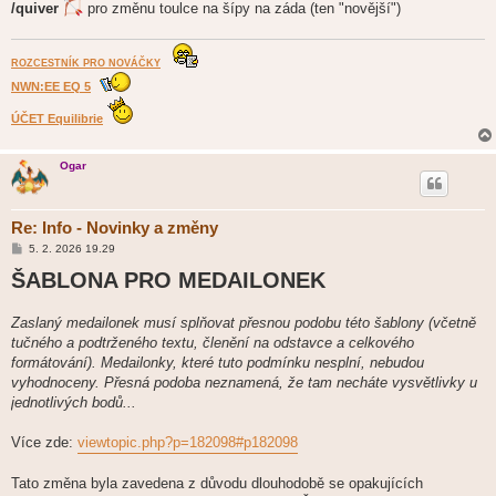
/quiver
pro změnu toulce na šípy na záda (ten "novější")
ROZCESTNÍK PRO NOVÁČKY
NWN:EE EQ 5
ÚČET Equilibrie
Ogar
Re: Info - Novinky a změny
P
5. 2. 2026 19.29
ř
ŠABLONA PRO MEDAILONEK
í
s
p
ě
Zaslaný medailonek musí splňovat přesnou podobu této šablony (včetně
v
tučného a podtrženého textu, členění na odstavce a celkového
e
k
formátování). Medailonky, které tuto podmínku nesplní, nebudou
vyhodnoceny. Přesná podoba neznamená, že tam necháte vysvětlivky u
jednotlivých bodů...
Více zde:
viewtopic.php?p=182098#p182098
Tato změna byla zavedena z důvodu dlouhodobě se opakujících