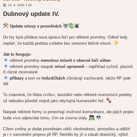
P
21. 4. 2026 7.42
ř
Dubnový update IV.
í
s
p
ě
Update mluvy v proměnách
v
e
k
Do hry byla přidána nová úprava řeči pro některé proměny. Odteď tedy
neplatí, že každá podoba zvládne bez omezení běžně mluvit.
Jak to funguje:
některé proměny
nemohou mluvit v obecné řeči vůbec
některé proměny naopak
mluví upraveně
– například syčivě, plazivě
či různě zkomoleně
příkazy
a text ve
hvězdičkách
zůstávají zachované, takže RP jede
dál
To znamená, že třeba zvířecí, bestiální nebo některé monstrózní podoby
už nebudou působit stejně jako obyčejná humanoidní řeč.
Naopak některé formy si ponechají možnost komunikace, ale jejich projev
bude více odpovídat tomu, čím se zrovna staly.
Cílem změny je dodat proměnám větší věrohodnost, atmosféru a odlišit
je i v samotném projevu při RP. Nemělo by jít o zásah drastický, nýbrž