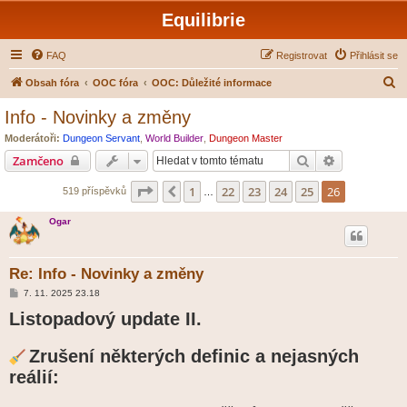
Equilibrie
FAQ
Registrovat
Přihlásit se
H
Obsah fóra
OOC fóra
OOC: Důležité informace
l
Info - Novinky a změny
e
Moderátoři:
Dungeon Servant
,
World Builder
,
Dungeon Master
d
Hledat
Pokročilé hl
Zamčeno
a
Stránka
26
z
26
1
22
23
24
25
26
Předchozí
519 příspěvků
t
…
Ogar
Re: Info - Novinky a změny
P
7. 11. 2025 23.18
ř
Listopadový update II.
í
s
p
ě
Zrušení některých definic a nejasných
v
e
reálií:
k