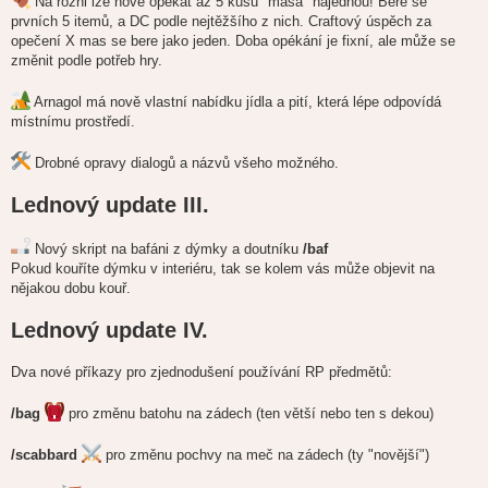
Na rožni lze nově opékat až 5 kusů "masa" najednou! Bere se
v
e
prvních 5 itemů, a DC podle nejtěžšího z nich. Craftový úspěch za
k
opečení X mas se bere jako jeden. Doba opékání je fixní, ale může se
změnit podle potřeb hry.
Arnagol má nově vlastní nabídku jídla a pití, která lépe odpovídá
místnímu prostředí.
Drobné opravy dialogů a názvů všeho možného.
Lednový update III.
Nový skript na bafáni z dýmky a doutníku
/baf
Pokud kouříte dýmku v interiéru, tak se kolem vás může objevit na
nějakou dobu kouř.
Lednový update IV.
Dva nové příkazy pro zjednodušení používání RP předmětů:
/bag
pro změnu batohu na zádech (ten větší nebo ten s dekou)
/scabbard
pro změnu pochvy na meč na zádech (ty "novější")