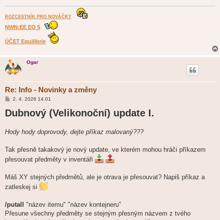
ROZCESTNÍK PRO NOVÁČKY
NWN:EE EQ 5
ÚČET Equilibrie
Ogar
Re: Info - Novinky a změny
P
2. 4. 2026 14.01
ř
Dubnový (Velikonoční) update I.
í
s
p
ě
Hody hody doprovody, dejte příkaz malovaný???
v
e
k
Tak přesně takakový je nový update, ve kterém mohou hráči příkazem
přesouvat předměty v inventáři
Máš XY stejných předmětů, ale je otrava je přesouvat? Napiš příkaz a
zatleskej si
/putall
"název itemu" "název kontejneru"
Přesune všechny předměty se stejným přesným názvem z tvého