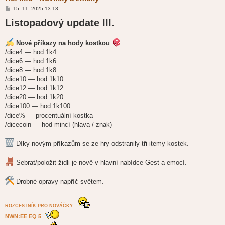
P
15. 11. 2025 13.13
ř
Listopadový update III.
í
s
p
ě
Nové příkazy na hody kostkou
v
e
/dice4 — hod 1k4
k
/dice6 — hod 1k6
/dice8 — hod 1k8
/dice10 — hod 1k10
/dice12 — hod 1k12
/dice20 — hod 1k20
/dice100 — hod 1k100
/dice% — procentuální kostka
/dicecoin — hod mincí (hlava / znak)
Díky novým příkazům se ze hry odstranily tři itemy kostek.
Sebrat/položit židli je nově v hlavní nabídce Gest a emocí.
Drobné opravy napříč světem.
ROZCESTNÍK PRO NOVÁČKY
NWN:EE EQ 5