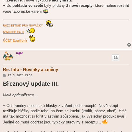
+
Zvířecí lůj
nově vykupuje
alchymista
.
+ Do
pokladů ve světě
byly přidány
3 nové recepty
, které mohou rozšířit
vaše tábornické vaření
ROZCESTNÍK PRO NOVÁČKY
NWN:EE EQ 5
ÚČET Equilibrie
Ogar
Re: Info - Novinky a změny
P
27. 3. 2026 13.53
ř
Březnový update III.
í
s
p
ě
Malá optimalizace...
v
e
k
+ Odstraněny specifické hlášky z vaření podle receptů. Nově skript
rozlišuje hlášky podle toho, na čem se kuchtí (kotlík, pánev, oheň). Hráč
má tak možnost si RPit vlastním způsobem, jak výsledný produkt uvaří.
Jediné co musí dodržet jsou typicky suroviny z receptu...