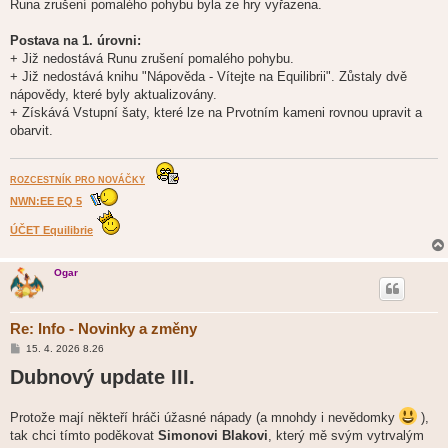
Runa zrušení pomalého pohybu byla ze hry vyřazena.
Postava na 1. úrovni:
+ Již nedostává Runu zrušení pomalého pohybu.
+ Již nedostává knihu "Nápověda - Vítejte na Equilibrii". Zůstaly dvě
nápovědy, které byly aktualizovány.
+ Získává Vstupní šaty, které lze na Prvotním kameni rovnou upravit a
obarvit.
ROZCESTNÍK PRO NOVÁČKY
NWN:EE EQ 5
ÚČET Equilibrie
Ogar
Re: Info - Novinky a změny
P
15. 4. 2026 8.26
ř
Dubnový update III.
í
s
p
ě
Protože mají někteří hráči úžasné nápady (a mnohdy i nevědomky
),
v
e
tak chci tímto poděkovat
Simonovi Blakovi
, který mě svým vytrvalým
k