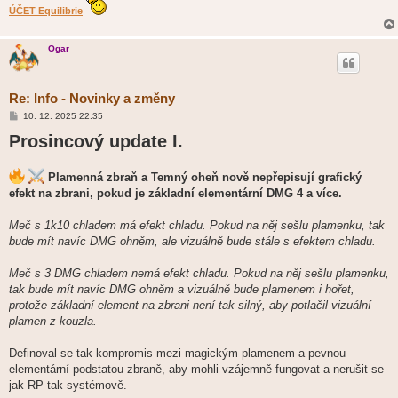
ÚČET Equilibrie
Ogar
Re: Info - Novinky a změny
P
10. 12. 2025 22.35
ř
Prosincový update I.
í
s
p
ě
Plamenná zbraň a Temný oheň nově nepřepisují grafický
v
e
efekt na zbrani, pokud je základní elementární DMG 4 a více.
k
Meč s 1k10 chladem má efekt chladu. Pokud na něj sešlu plamenku, tak
bude mít navíc DMG ohněm, ale vizuálně bude stále s efektem chladu.
Meč s 3 DMG chladem nemá efekt chladu. Pokud na něj sešlu plamenku,
tak bude mít navíc DMG ohněm a vizuálně bude plamenem i hořet,
protože základní element na zbrani není tak silný, aby potlačil vizuální
plamen z kouzla.
Definoval se tak kompromis mezi magickým plamenem a pevnou
elementární podstatou zbraně, aby mohli vzájemně fungovat a nerušit se
jak RP tak systémově.