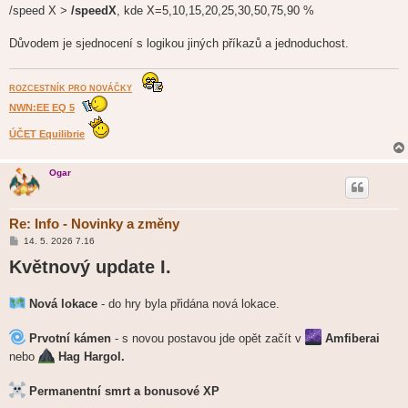
/speed X >
/speedX
, kde X=5,10,15,20,25,30,50,75,90 %
Důvodem je sjednocení s logikou jiných příkazů a jednoduchost.
ROZCESTNÍK PRO NOVÁČKY
NWN:EE EQ 5
ÚČET Equilibrie
Ogar
Re: Info - Novinky a změny
P
14. 5. 2026 7.16
ř
Květnový update I.
í
s
p
ě
Nová lokace
- do hry byla přidána nová lokace.
v
e
k
Prvotní kámen
- s novou postavou jde opět začít v
Amfiberai
nebo
Hag Hargol.
Permanentní smrt a bonusové XP