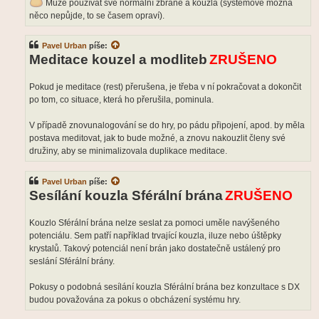
Může používat své normální zbraně a kouzla (systémově možná
něco nepůjde, to se časem opraví).
Pavel Urban
píše:
Meditace kouzel a modliteb
ZRUŠENO
Pokud je meditace (rest) přerušena, je třeba v ní pokračovat a dokončit
po tom, co situace, která ho přerušila, pominula.
V případě znovunalogování se do hry, po pádu připojení, apod. by měla
postava meditovat, jak to bude možné, a znovu nakouzlit členy své
družiny, aby se minimalizovala duplikace meditace.
Pavel Urban
píše:
Sesílání kouzla Sférální brána
ZRUŠENO
Kouzlo Sférální brána nelze seslat za pomoci uměle navýšeného
potenciálu. Sem patří například trvající kouzla, iluze nebo úštěpky
krystalů. Takový potenciál není brán jako dostatečně ustálený pro
seslání Sférální brány.
Pokusy o podobná sesílání kouzla Sférální brána bez konzultace s DX
budou považována za pokus o obcházení systému hry.