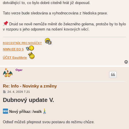
dotvářející to, co bylo dobré citelně hrát již doposud.
Tato verze bude sledována a vyhodnocována z hlediska praxe.
Druid se nově nemůže měnit do železného golema, protože by to bylo
v rozporu s jeho odporem na nošení kovových věcí.
ROZCESTNÍK PRO NOVÁČKY
NWN:EE EQ 5
ÚČET Equilibrie
Ogar
Re: Info - Novinky a změny
P
24. 4. 2026 7.21
ř
Dubnový update V.
í
s
p
ě
Nový příkaz: /walk
v
e
k
Odteď můžeš přepnout svou postavu do režimu chůze.