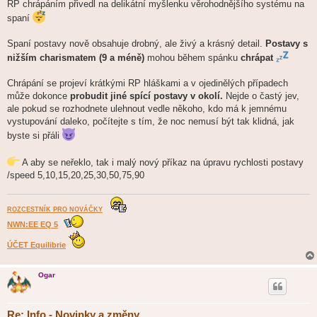
RP chrápáním přivedl na delikátní myšlenku věrohodnějšího systému na
spaní
Spaní postavy nově obsahuje drobný, ale živý a krásný detail.
Postavy s
nižším charismatem (9 a méně)
mohou během spánku
chrápat
Chrápání se projeví krátkými RP hláškami a v ojedinělých případech
může dokonce
probudit jiné spící postavy v okolí.
Nejde o častý jev,
ale pokud se rozhodnete ulehnout vedle někoho, kdo má k jemnému
vystupování daleko, počítejte s tím, že noc nemusí být tak klidná, jak
byste si přáli
A aby se neřeklo, tak i malý nový příkaz na úpravu rychlosti postavy
/speed 5,10,15,20,25,30,50,75,90
ROZCESTNÍK PRO NOVÁČKY
NWN:EE EQ 5
ÚČET Equilibrie
Ogar
Re: Info - Novinky a změny