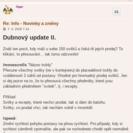
Ogar
Re: Info - Novinky a změny
P
7. 4. 2026 7.14
ř
Dubnový update II.
í
s
p
ě
Znáš ten pocit, kdy máš u sebe 150 svitků a čeká tě jejich prodej? To
v
klikání, to přesouvání... tak tomu odzvonilo!
e
k
/movescrolls
"Název truhly"
Přesune všechny svitky (ne v kontejneru) do placeablové truhly do
vzdálenosti 2 sáhů od postavy. Vhodné pro hromadný prodej svitků. Jen
si dej pozor na to, že to přesouvá všechny předměty, které jsou
základním předmětem "svitek", tj. i recepty.
Příklad:
Svitky a recepty, které nechci prodat, tak si dám do batohu.
Svitky, co prodat chci, tak nechám volně v inventáři.
/speed-
Změní rychlost pohybu postavy na plnou rychlost. Pro případy, kdy si
rychlost záměrně zpomalíte, ale pak se rozhodnete chodit opět normálně.