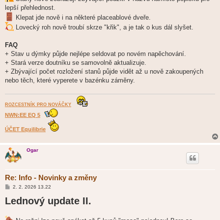
lepší přehlednost.
Klepat jde nově i na některé placeablové dveře.
Lovecký roh nově troubí skrze "křik", a je tak o kus dál slyšet.
FAQ
+ Stav u dýmky půjde nejlépe seldovat po novém napěchování.
+ Stará verze doutníku se samovolně aktualizuje.
+ Zbývající počet rozložení stanů půjde vidět až u nově zakoupených
nebo těch, které vyperete v bazénku záměny.
ROZCESTNÍK PRO NOVÁČKY
NWN:EE EQ 5
ÚČET Equilibrie
Ogar
Re: Info - Novinky a změny
P
2. 2. 2026 13.22
ř
Lednový update II.
í
s
p
ě