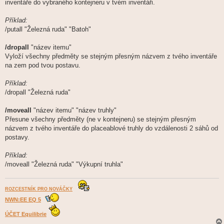
inventáře do vybraného kontejneru v tvém inventáři.
Příklad:
/putall "Železná ruda" "Batoh"
/dropall
"název itemu"
Vyloží všechny předměty se stejným přesným názvem z tvého inventáře
na zem pod tvou postavu.
Příklad:
/dropall "Železná ruda"
/moveall
"název itemu" "název truhly"
Přesune všechny předměty (ne v kontejneru) se stejným přesným
názvem z tvého inventáře do placeablové truhly do vzdálenosti 2 sáhů od
postavy.
Příklad:
/moveall "Železná ruda" "Výkupní truhla"
ROZCESTNÍK PRO NOVÁČKY
NWN:EE EQ 5
ÚČET Equilibrie