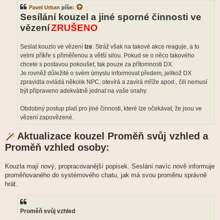
Pavel Urban
píše:
Sesílání kouzel a jiné sporné činnosti ve
vězení
ZRUŠENO
Seslat kouzlo ve vězení
lze
. Stráž však na takové akce reaguje, a to
velmi příkře s přiměřenou a větší silou. Pokud se o něco takového
chcete s postavou pokoušet, tak pouze za přítomnosti DX.
Je rovněž důležité o svém úmyslu informovat předem, jelikož DX
zpravidla ovládá několik NPC, otevírá a zavírá mříže apod., čili nemusí
být připraveno adekvátně jednat na vaše snahy.
Obdobný postup platí pro jiné činnosti, které lze očekávat, že jsou ve
vězení zapovězené.
Aktualizace kouzel Proměň svůj vzhled a
Proměň vzhled osoby:
Kouzla mají nový, propracovanější popisek. Seslání navíc nově informuje
proměňovaného do systémového chatu, jak má svou proměnu správně
hrát.
Proměň svůj vzhled