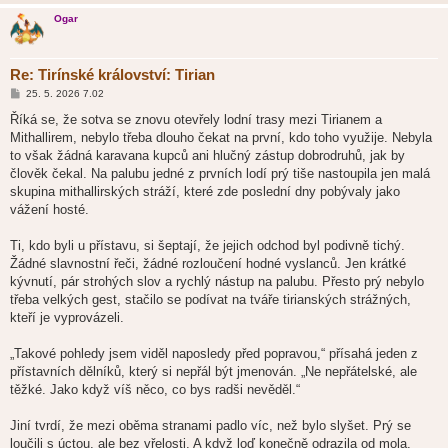
Ogar
Re: Tirínské království: Tirian
P
25. 5. 2026 7.02
ř
í
Říká se, že sotva se znovu otevřely lodní trasy mezi Tirianem a
s
Mithallirem, nebylo třeba dlouho čekat na první, kdo toho využije. Nebyla
p
ě
to však žádná karavana kupců ani hlučný zástup dobrodruhů, jak by
v
člověk čekal. Na palubu jedné z prvních lodí prý tiše nastoupila jen malá
e
k
skupina mithallirských stráží, které zde poslední dny pobývaly jako
vážení hosté.
Ti, kdo byli u přístavu, si šeptají, že jejich odchod byl podivně tichý.
Žádné slavnostní řeči, žádné rozloučení hodné vyslanců. Jen krátké
kývnutí, pár strohých slov a rychlý nástup na palubu. Přesto prý nebylo
třeba velkých gest, stačilo se podívat na tváře tirianských strážných,
kteří je vyprovázeli.
„Takové pohledy jsem viděl naposledy před popravou,“ přísahá jeden z
přístavních dělníků, který si nepřál být jmenován. „Ne nepřátelské, ale
těžké. Jako když víš něco, co bys radši nevěděl.“
Jiní tvrdí, že mezi oběma stranami padlo víc, než bylo slyšet. Prý se
loučili s úctou, ale bez vřelosti. A když loď konečně odrazila od mola,