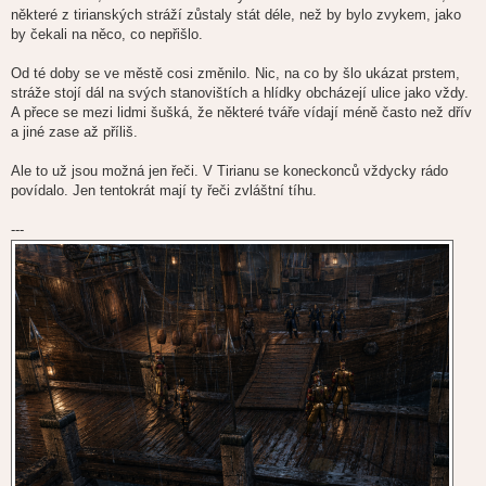
některé z tirianských stráží zůstaly stát déle, než by bylo zvykem, jako
by čekali na něco, co nepřišlo.
Od té doby se ve městě cosi změnilo. Nic, na co by šlo ukázat prstem,
stráže stojí dál na svých stanovištích a hlídky obcházejí ulice jako vždy.
A přece se mezi lidmi šušká, že některé tváře vídají méně často než dřív
a jiné zase až příliš.
Ale to už jsou možná jen řeči. V Tirianu se koneckonců vždycky rádo
povídalo. Jen tentokrát mají ty řeči zvláštní tíhu.
---