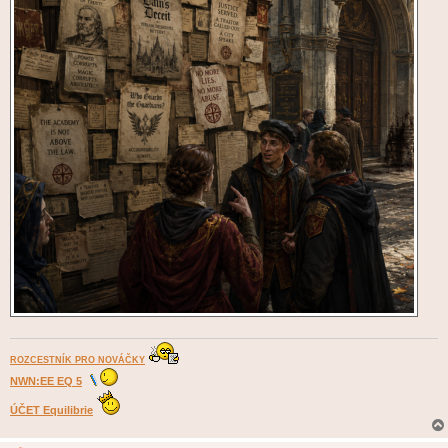
ROZCESTNÍK PRO NOVÁČKY
NWN:EE EQ 5
ÚČET Equilibrie