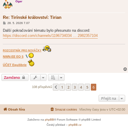
Ogar
Re: Tirínské království: Tirian
P
28. 5. 2026 7.07
ř
í
Další pokračování tématu bylo přesunuto na discord:
s
https://discord.com/channels/1196734034 … 2982357104
p
ě
v
e
k
ROZCESTNÍK PRO NOVÁČKY
NWN:EE EQ 5
ÚČET Equilibrie
Zamčeno
1
2
3
4
5
6
Předchozí
108 příspěvků
Přejít na
Obsah fóra
Smazat cookies
Všechny časy jsou v
UTC+02:00
Založeno na
phpBB
® Forum Software © phpBB Limited
Český překlad –
phpBB.cz