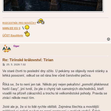
ROZCESTNÍK PRO NOVÁČKY
NWN:EE EQ 5
ÚČET Equilibrie
Ogar
Re: Tirínské království: Tirian
P
25. 5. 2026 7.02
ř
í
Ve staré čtvrti to poslední dny ožilo. U pekárny se objevily nové stánky a
s
lehká posezení, odkud se od rána line vůně čerstvého pečiva.
p
ě
v
Říká se, že to není jen tak. Někdo prý nejen pekařství „pomohl překlenout
e
k
horší časy“, jiní tvrdí, že jde o chytrý tah samotných obchodníků, kteří
vsadili na přízeň zákazníků a trochu té velkoměstské pohody. Pravda se
ztrácí někde mezi tím.
Jisté ale je, že si to lidé rychle oblíbili. Zejména šlechta a movitější