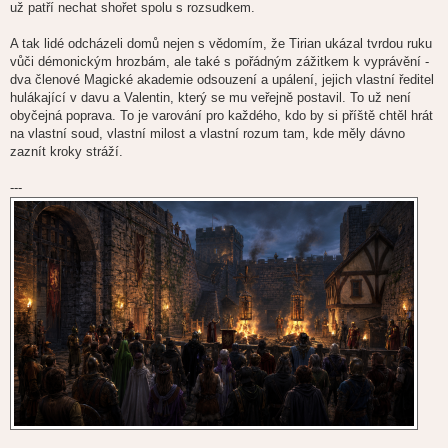
už patří nechat shořet spolu s rozsudkem.
A tak lidé odcházeli domů nejen s vědomím, že Tirian ukázal tvrdou ruku
vůči démonickým hrozbám, ale také s pořádným zážitkem k vyprávění -
dva členové Magické akademie odsouzení a upálení, jejich vlastní ředitel
hulákající v davu a Valentin, který se mu veřejně postavil. To už není
obyčejná poprava. To je varování pro každého, kdo by si příště chtěl hrát
na vlastní soud, vlastní milost a vlastní rozum tam, kde měly dávno
zaznít kroky stráží.
---