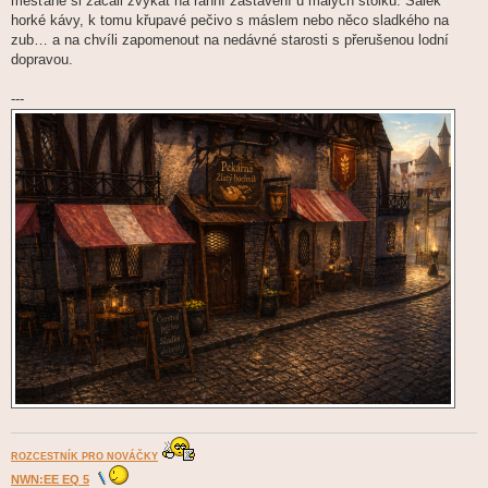
měšťané si začali zvykat na ranní zastavení u malých stolků. Šálek
horké kávy, k tomu křupavé pečivo s máslem nebo něco sladkého na
zub… a na chvíli zapomenout na nedávné starosti s přerušenou lodní
dopravou.
---
ROZCESTNÍK PRO NOVÁČKY
NWN:EE EQ 5