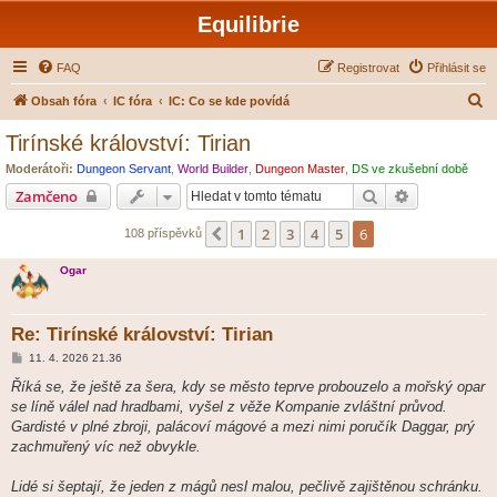
Equilibrie
FAQ
Registrovat
Přihlásit se
H
Obsah fóra
IC fóra
IC: Co se kde povídá
l
Tirínské království: Tirian
e
Moderátoři:
Dungeon Servant
,
World Builder
,
Dungeon Master
,
DS ve zkušební době
d
Hledat
Pokročilé hl
Zamčeno
a
1
2
3
4
5
6
Předchozí
108 příspěvků
t
Ogar
Re: Tirínské království: Tirian
P
11. 4. 2026 21.36
ř
í
Říká se, že ještě za šera, kdy se město teprve probouzelo a mořský opar
s
se líně válel nad hradbami, vyšel z věže Kompanie zvláštní průvod.
p
ě
Gardisté v plné zbroji, palácoví mágové a mezi nimi poručík Daggar, prý
v
zachmuřený víc než obvykle.
e
k
Lidé si šeptají, že jeden z mágů nesl malou, pečlivě zajištěnou schránku.