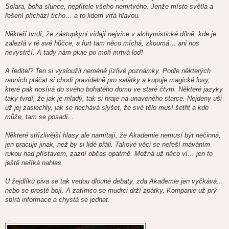
Solara, boha slunce, nepřítele všeho nemrtvého. Jenže místo světla a
řešení přichází ticho… a to lidem vrtá hlavou.
Někteří tvrdí, že zástupkyni vídají nejvíce v alchymistické dílně, kde je
zalezlá v té své hůčce, a furt tam něco míchá, zkoumá… ani nos
nevystrčí. A tady nám pluje po moři mrtvá loď!
A ředitel? Ten si vysloužil neméně jízlivé poznámky. Podle některých
ranních ptáčat si chodí pravidelně pro salátky a kupuje magické losy,
které pak nosívá do svého bohatého domu ve staré čtvrti. Některé jazyky
taky tvrdí, že jak je mladý, tak si hraje na unaveného starce. Nejdeny uši
už jej zaslechly, jak se nechává slyšet, že své tělo musí šetřit a kde
může, tam se posadí...
Některé střízlivější hlasy ale namítají, že Akademie nemusí být nečinná,
jen pracuje jinak, než by si lidé přáli. Takové věci se neřeší máváním
rukou nad přístavem, zazní občas opatrně. Možná už něco ví… jen to
ještě neříká nahlas.
U žejdlíků piva se tak vedou dlouhé debaty, zda Akademie jen vyčkává…
nebo se prostě bojí. A zatímco se mudrci drží zpátky, Kompanie už prý
sbírá informace a chystá se jednat.
…