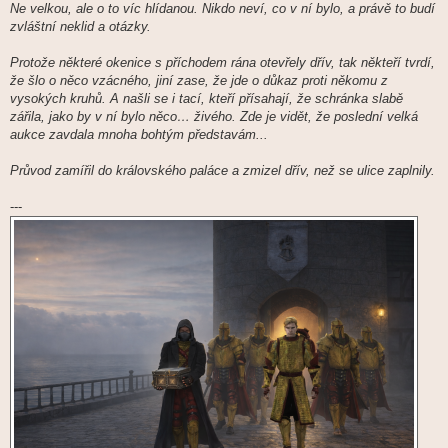
Ne velkou, ale o to víc hlídanou. Nikdo neví, co v ní bylo, a právě to budí
zvláštní neklid a otázky.
Protože některé okenice s příchodem rána otevřely dřív, tak někteří tvrdí,
že šlo o něco vzácného, jiní zase, že jde o důkaz proti někomu z
vysokých kruhů. A našli se i tací, kteří přísahají, že schránka slabě
zářila, jako by v ní bylo něco… živého. Zde je vidět, že poslední velká
aukce zavdala mnoha bohtým představám...
Průvod zamířil do královského paláce a zmizel dřív, než se ulice zaplnily.
---