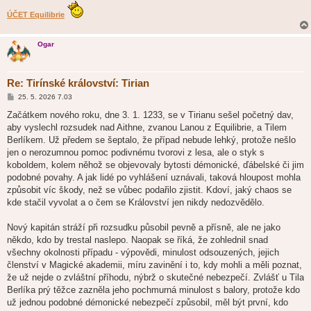
ÚČET Equilibrie
Ogar
Re: Tirínské království: Tirian
P
25. 5. 2026 7.03
ř
í
Začátkem nového roku, dne 3. 1. 1233, se v Tirianu sešel početný dav,
s
aby vyslechl rozsudek nad Aithne, zvanou Lanou z Equilibrie, a Tilem
p
ě
Berlíkem. Už předem se šeptalo, že případ nebude lehký, protože nešlo
v
jen o nerozumnou pomoc podivnému tvorovi z lesa, ale o styk s
e
k
koboldem, kolem něhož se objevovaly bytosti démonické, ďábelské či jim
podobné povahy. A jak lidé po vyhlášení uznávali, taková hloupost mohla
způsobit víc škody, než se vůbec podařilo zjistit. Kdoví, jaký chaos se
kde stačil vyvolat a o čem se Království jen nikdy nedozvědělo.
Nový kapitán stráží při rozsudku působil pevně a přísně, ale ne jako
někdo, kdo by trestal naslepo. Naopak se říká, že zohlednil snad
všechny okolnosti případu - výpovědi, minulost odsouzených, jejich
členství v Magické akademii, míru zavinění i to, kdy mohli a měli poznat,
že už nejde o zvláštní příhodu, nýbrž o skutečné nebezpečí. Zvlášť u Tila
Berlíka prý těžce zazněla jeho pochmurná minulost s balory, protože kdo
už jednou podobné démonické nebezpečí způsobil, měl být první, kdo