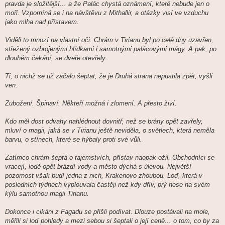
pravda je složitější… a že Palác chystá oznámení, které nebude jen o
moři. Vzpomíná se i na návštěvu z Mithallir, a otázky visí ve vzduchu
jako mlha nad přístavem.
Viděli to mnozí na vlastní oči. Chrám v Tirianu byl po celé dny uzavřen,
střežený ozbrojenými hlídkami i samotnými palácovými mágy. A pak, po
dlouhém čekání, se dveře otevřely.
Ti, o nichž se už začalo šeptat, že je Druhá strana nepustila zpět, vyšli
ven.
Zubožení. Špinaví. Někteří možná i zlomení. A přesto živí.
Kdo měl dost odvahy nahlédnout dovnitř, než se brány opět zavřely,
mluví o magii, jaká se v Tirianu ještě neviděla, o světlech, která neměla
barvu, o stínech, které se hýbaly proti své vůli.
Zatímco chrám šeptá o tajemstvích, přístav naopak ožil. Obchodníci se
vracejí, lodě opět brázdí vody a město dýchá s úlevou. Největší
pozornost však budí jedna z nich, Krakenovo zhoubou. Loď, která v
posledních týdnech vyplouvala častěji než kdy dřív, prý nese na svém
kýlu samotnou magii Tirianu.
Dokonce i cikáni z Fagadu se přišli podívat. Dlouze postávali na mole,
měřili si loď pohledy a mezi sebou si šeptali o její ceně… o tom, co by za