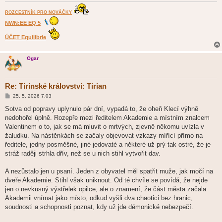
ROZCESTNÍK PRO NOVÁČKY
NWN:EE EQ 5
ÚČET Equilibrie
Ogar
Re: Tirínské království: Tirian
P
25. 5. 2026 7.03
ř
í
Sotva od popravy uplynulo pár dní, vypadá to, že oheň Klecí výhně
s
nedohořel úplně. Rozepře mezi ředitelem Akademie a místním znalcem
p
ě
Valentinem o to, jak se má mluvit o mrtvých, zjevně někomu uvízla v
v
žaludku. Na nástěnkách se začaly objevovat vzkazy mířící přímo na
e
k
ředitele, jedny posměšné, jiné jedovaté a některé už prý tak ostré, že je
stráž raději strhla dřív, než se u nich stihl vytvořit dav.
A nezůstalo jen u psaní. Jeden z obyvatel měl spatřit muže, jak močí na
dveře Akademie. Stihl však uniknout. Od té chvíle se povídá, že nejde
jen o nevkusný výstřelek opilce, ale o znamení, že část města začala
Akademii vnímat jako místo, odkud vyšli dva chaotici bez hranic,
soudnosti a schopnosti poznat, kdy už jde démonické nebezpečí.