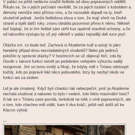
V paláci se ještě nedávno snažili ředitele od obou popravených oddělit.
Říkalo se, že o jejich počínání nevěděl, že za jejich toulání s koboldem a
démony nemůže nést přímou vinu, a že rozsudek dopadl na ty, kteří
skutečně jednali. Jenže ředitelova slova o tom, že mají shnít na Druhé
straně a trpět další roky, znovu obrátila pozornost přímo k němu. Někteří
teď šeptají, že si tím ředitel sám utrhl kus opatrně stavěné ochrany, a že
od takového výstupu by už prý někteří v paláci nejraději dali ruce pryč.
Otázka zní, co bude teď. Zachová si Akademie tvář a ustojí to jako
hanebný případ dvou nezvladatelných studentů? Nebo pár jedinců
položilo ty správné otázky? V hostincích se už objevují řeči, zda by
člověk v takové funkci neměl po podobném veřejném výbuchu raději
rezignovat. Jiní se tomu smějí a říkají, že kdyby měl v Tirianu odstoupit
každý, kdo po popravě řekl něco jedovatého, brzy by nezbyl nikdo ve
funkci ani za stolem.
Lid je ale zmatený. Když byli chaotici tak nebezpeční, proč je Akademie
nechala studovat a nakonec to bylo i vedení, kdo řeklo maximální trest?
A tak se v Tirianu zase povídá, tentokrát ne tolik o vině popravených, ale
o tom, kdo všechno měl vidět, kam ti dva kráčí, ještě než došli až ke
Klecím výhně.
---