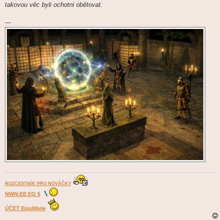
takovou věc byli ochotni obětovat.
---
ROZCESTNÍK PRO NOVÁČKY
NWN:EE EQ 5
ÚČET Equilibrie