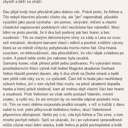
zbystří a běží za stráží.
Dav přijal tvrdý trest převážně jako dobrou věc. Právě proto, že Aithne a
Tilo nebyli hlavními původci všeho zla, ale "jen" napomáhali, působilo
vyústění jako jasná výstraha - ani pomoc, skrývání, mlčení a vlastní
chaotické napravování podobných věcí nezůstane bez následků. Mezi
lidmi se proto povídá, že ti dva byli podivný pár bez hranic a bez
soudnosti - Tilo se starými démonickými stíny za zády a Lana se svou
oslí minulostí, divokými barvami vlasů i oděvů a pověstí zvláštní cácory,
která se ve městě vždycky pohybovala trochu mimo řád. Ona hnaná
soucitem, on lehkovážností, oba přesvědčení, že věci nějak zvládnou po
svém. A právě tahle směs jim nakonec byla osudná.
Samotný konec však přinesl ještě jednu podívanou. Po vykonání trestu
prostřednictvím Klecí výhně měl ředitel Magické akademie Gerhard
Velton hlasitě pronést davem, aby ti dva shnili na Druhé straně a trpěli
tam ještě celé roky za to, co způsobili. Část lidí to brala jako neuhlídaný
výbuch hněvu, jiní v tom slyšeli hlas muže, na jehož akademii dopadla
hanba a který právě sledoval, kam až mohou dojít vlastní žáci bez hranic
a soudnosti. Proti Veltonovi se však ostře postavil Valentin, místní
znalec, a vytkl mu, že ani mrtvým by se neměla odpírat poslední míra
cti. Tím se mezi oběma rozpoutala prudká rozepře, v níž si každý z davu
našel to své: jedni přikyvovali ředitelovu hněvu, druzí Valentinově
připomínce důstojnosti. Nešlo prý o to, zda byli Aithne a Tilo vinni, o tom
mnoho pochyb nebylo. Spíš se ukázalo, že i po vykonané spravedlnosti
může zůstat mezi lidmi otázka, kolik hněvu je ještě pochopitelné a kolik