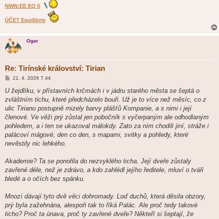
NWN:EE EQ 5
ÚČET Equilibrie
Ogar
Re: Tirínské království: Tirian
P
21. 4. 2026 7.44
ř
í
U žejdlíku, v přístavních krčmách i v jádru starého města se šeptá o
s
zvláštním tichu, které předcházelo bouři. Už je to více než měsíc, co z
p
ě
ulic Tirianu postupně mizely barvy plášťů Kompanie, a s nimi i její
v
členové. Ve věži prý zůstal jen pobočník s vyčerpaným ale odhodlaným
e
k
pohledem, a i ten se ukazoval málokdy. Zato za ním chodili jiní, stráže i
palácoví mágové, den co den, s mapami, svitky a pohledy, které
nevěstily nic lehkého.
Akademie? Ta se ponořila do nezvyklého ticha. Její dveře zůstaly
zavřené déle, než je zdrávo, a kdo zahlédl jejího ředitele, mluví o tváři
bledé a o očích bez spánku.
Mnozí dávají tyto dvě věci dohromady. Loď duchů, která děsila obzory,
prý byla zažehnána, alespoň tak to říká Palác. Ale proč tedy takové
ticho? Proč ta únava, proč ty zavřené dveře? Někteří si šeptají, že