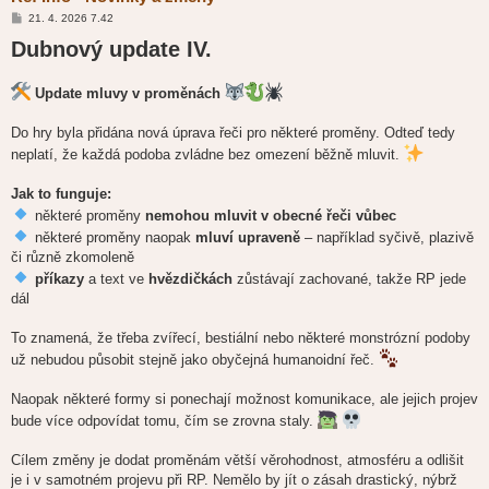
P
21. 4. 2026 7.42
ř
Dubnový update IV.
í
s
p
ě
Update mluvy v proměnách
v
e
k
Do hry byla přidána nová úprava řeči pro některé proměny. Odteď tedy
neplatí, že každá podoba zvládne bez omezení běžně mluvit.
Jak to funguje:
některé proměny
nemohou mluvit v obecné řeči vůbec
některé proměny naopak
mluví upraveně
– například syčivě, plazivě
či různě zkomoleně
příkazy
a text ve
hvězdičkách
zůstávají zachované, takže RP jede
dál
To znamená, že třeba zvířecí, bestiální nebo některé monstrózní podoby
už nebudou působit stejně jako obyčejná humanoidní řeč.
Naopak některé formy si ponechají možnost komunikace, ale jejich projev
bude více odpovídat tomu, čím se zrovna staly.
Cílem změny je dodat proměnám větší věrohodnost, atmosféru a odlišit
je i v samotném projevu při RP. Nemělo by jít o zásah drastický, nýbrž