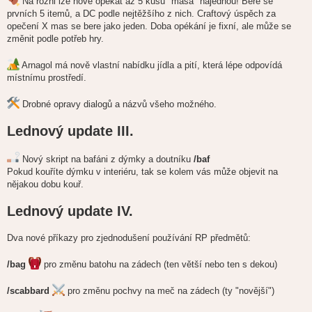
Na rožni lze nově opékat až 5 kusů "masa" najednou! Bere se
v
e
prvních 5 itemů, a DC podle nejtěžšího z nich. Craftový úspěch za
k
opečení X mas se bere jako jeden. Doba opékání je fixní, ale může se
změnit podle potřeb hry.
Arnagol má nově vlastní nabídku jídla a pití, která lépe odpovídá
místnímu prostředí.
Drobné opravy dialogů a názvů všeho možného.
Lednový update III.
Nový skript na bafáni z dýmky a doutníku
/baf
Pokud kouříte dýmku v interiéru, tak se kolem vás může objevit na
nějakou dobu kouř.
Lednový update IV.
Dva nové příkazy pro zjednodušení používání RP předmětů:
/bag
pro změnu batohu na zádech (ten větší nebo ten s dekou)
/scabbard
pro změnu pochvy na meč na zádech (ty "novější")