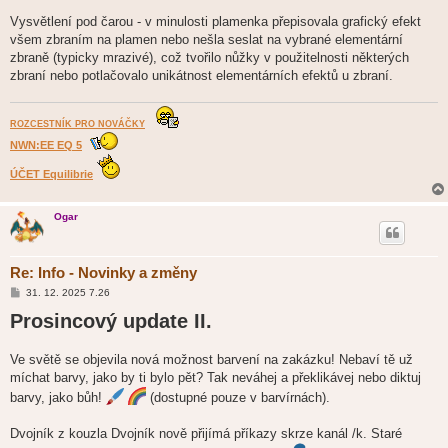
Vysvětlení pod čarou - v minulosti plamenka přepisovala grafický efekt
všem zbraním na plamen nebo nešla seslat na vybrané elementární
zbraně (typicky mrazivé), což tvořilo nůžky v použitelnosti některých
zbraní nebo potlačovalo unikátnost elementárních efektů u zbraní.
ROZCESTNÍK PRO NOVÁČKY
NWN:EE EQ 5
ÚČET Equilibrie
Ogar
Re: Info - Novinky a změny
P
31. 12. 2025 7.26
ř
Prosincový update II.
í
s
p
ě
Ve světě se objevila nová možnost barvení na zakázku! Nebaví tě už
v
míchat barvy, jako by ti bylo pět? Tak neváhej a překlikávej nebo diktuj
e
k
barvy, jako bůh!
(dostupné pouze v barvírnách).
Dvojník z kouzla Dvojník nově přijímá příkazy skrze kanál /k. Staré