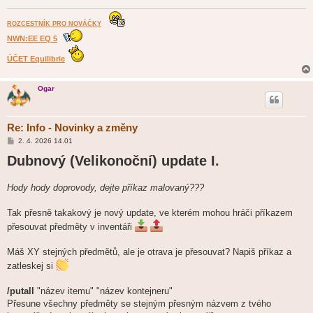
ROZCESTNÍK PRO NOVÁČKY
NWN:EE EQ 5
ÚČET Equilibrie
Ogar
Re: Info - Novinky a změny
P
2. 4. 2026 14.01
ř
Dubnový (Velikonoční) update I.
í
s
p
ě
Hody hody doprovody, dejte příkaz malovaný???
v
e
k
Tak přesně takakový je nový update, ve kterém mohou hráči příkazem
přesouvat předměty v inventáři
Máš XY stejných předmětů, ale je otrava je přesouvat? Napiš příkaz a
zatleskej si
/putall
"název itemu" "název kontejneru"
Přesune všechny předměty se stejným přesným názvem z tvého