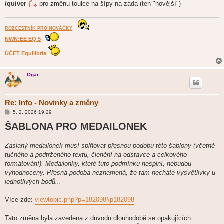
/quiver
pro změnu toulce na šípy na záda (ten "novější")
ROZCESTNÍK PRO NOVÁČKY
NWN:EE EQ 5
ÚČET Equilibrie
Ogar
Re: Info - Novinky a změny
P
5. 2. 2026 19.29
ř
ŠABLONA PRO MEDAILONEK
í
s
p
ě
Zaslaný medailonek musí splňovat přesnou podobu této šablony (včetně
v
tučného a podtrženého textu, členění na odstavce a celkového
e
k
formátování). Medailonky, které tuto podmínku nesplní, nebudou
vyhodnoceny. Přesná podoba neznamená, že tam necháte vysvětlivky u
jednotlivých bodů...
Více zde:
viewtopic.php?p=182098#p182098
Tato změna byla zavedena z důvodu dlouhodobě se opakujících