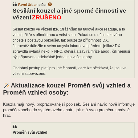
Pavel Urban
píše:
Sesílání kouzel a jiné sporné činnosti ve
vězení
ZRUŠENO
Seslat kouzlo ve vězení
lze
. Stráž však na takové akce reaguje, a to
velmi příkře s přiměřenou a větší silou. Pokud se o něco takového
chcete s postavou pokoušet, tak pouze za přítomnosti DX.
Je rovněž důležité o svém úmyslu informovat předem, jelikož DX
zpravidla ovládá několik NPC, otevírá a zavírá mříže apod., čili nemusí
být připraveno adekvátně jednat na vaše snahy.
Obdobný postup platí pro jiné činnosti, které lze očekávat, že jsou ve
vězení zapovězené.
Aktualizace kouzel Proměň svůj vzhled a
Proměň vzhled osoby:
Kouzla mají nový, propracovanější popisek. Seslání navíc nově informuje
proměňovaného do systémového chatu, jak má svou proměnu správně
hrát.
Proměň svůj vzhled