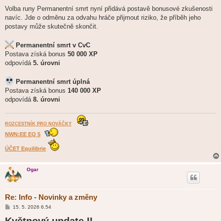
Volba runy Permanentní smrt nyní přidává postavě bonusové zkušenosti
navíc. Jde o odměnu za odvahu hráče přijmout riziko, že příběh jeho
postavy může skutečně skončit.
Permanentní smrt v CvC
Postava získá bonus
50 000 XP
odpovídá
5. úrovni
Permanentní smrt úplná
Postava získá bonus
140 000 XP
odpovídá
8. úrovni
ROZCESTNÍK PRO NOVÁČKY
NWN:EE EQ 5
ÚČET Equilibrie
Ogar
Re: Info - Novinky a změny
P
15. 5. 2026 6.54
ř
Květnový update II.
í