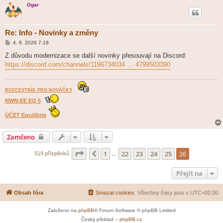
Ogar
Re: Info - Novinky a změny
P
4. 6. 2026 7.19
ř
í
Z důvodu modernizace se další novinky přesouvají na Discord:
s
https://discord.com/channels/1196734034 … 4799503390
p
ě
v
e
k
ROZCESTNÍK PRO NOVÁČKY
NWN:EE EQ 5
ÚČET Equilibrie
Zamčeno
Stránka
26
z
26
1
22
23
24
25
26
Předchozí
519 příspěvků
…
Přejít na
Obsah fóra
Smazat cookies
Všechny časy jsou v
UTC+02:00
Založeno na
phpBB
® Forum Software © phpBB Limited
Český překlad –
phpBB.cz