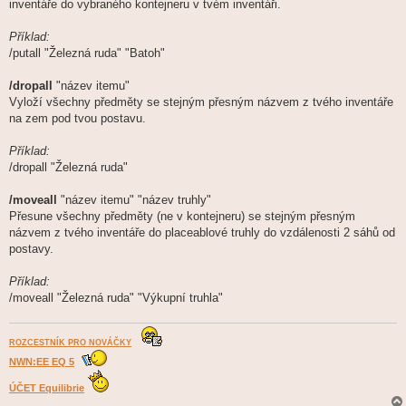
inventáře do vybraného kontejneru v tvém inventáři.
Příklad:
/putall "Železná ruda" "Batoh"
/dropall
"název itemu"
Vyloží všechny předměty se stejným přesným názvem z tvého inventáře
na zem pod tvou postavu.
Příklad:
/dropall "Železná ruda"
/moveall
"název itemu" "název truhly"
Přesune všechny předměty (ne v kontejneru) se stejným přesným
názvem z tvého inventáře do placeablové truhly do vzdálenosti 2 sáhů od
postavy.
Příklad:
/moveall "Železná ruda" "Výkupní truhla"
ROZCESTNÍK PRO NOVÁČKY
NWN:EE EQ 5
ÚČET Equilibrie