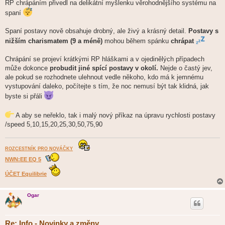
RP chrápáním přivedl na delikátní myšlenku věrohodnějšího systému na
spaní
Spaní postavy nově obsahuje drobný, ale živý a krásný detail.
Postavy s
nižším charismatem (9 a méně)
mohou během spánku
chrápat
Chrápání se projeví krátkými RP hláškami a v ojedinělých případech
může dokonce
probudit jiné spící postavy v okolí.
Nejde o častý jev,
ale pokud se rozhodnete ulehnout vedle někoho, kdo má k jemnému
vystupování daleko, počítejte s tím, že noc nemusí být tak klidná, jak
byste si přáli
A aby se neřeklo, tak i malý nový příkaz na úpravu rychlosti postavy
/speed 5,10,15,20,25,30,50,75,90
ROZCESTNÍK PRO NOVÁČKY
NWN:EE EQ 5
ÚČET Equilibrie
Ogar
Re: Info - Novinky a změny