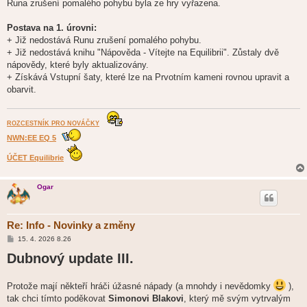
Runa zrušení pomalého pohybu byla ze hry vyřazena.
Postava na 1. úrovni:
+ Již nedostává Runu zrušení pomalého pohybu.
+ Již nedostává knihu "Nápověda - Vítejte na Equilibrii". Zůstaly dvě
nápovědy, které byly aktualizovány.
+ Získává Vstupní šaty, které lze na Prvotním kameni rovnou upravit a
obarvit.
ROZCESTNÍK PRO NOVÁČKY
NWN:EE EQ 5
ÚČET Equilibrie
Ogar
Re: Info - Novinky a změny
P
15. 4. 2026 8.26
ř
Dubnový update III.
í
s
p
ě
Protože mají někteří hráči úžasné nápady (a mnohdy i nevědomky
),
v
e
tak chci tímto poděkovat
Simonovi Blakovi
, který mě svým vytrvalým
k