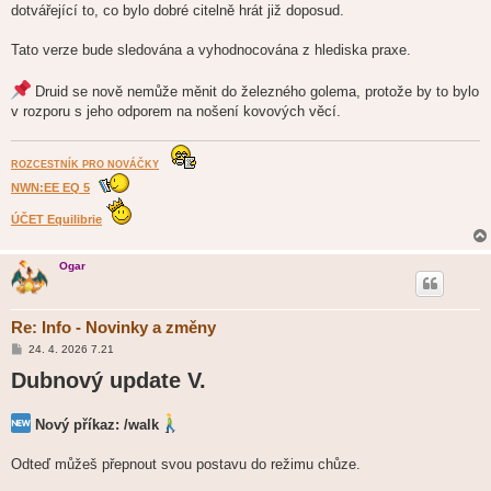
dotvářející to, co bylo dobré citelně hrát již doposud.
Tato verze bude sledována a vyhodnocována z hlediska praxe.
Druid se nově nemůže měnit do železného golema, protože by to bylo
v rozporu s jeho odporem na nošení kovových věcí.
ROZCESTNÍK PRO NOVÁČKY
NWN:EE EQ 5
ÚČET Equilibrie
Ogar
Re: Info - Novinky a změny
P
24. 4. 2026 7.21
ř
Dubnový update V.
í
s
p
ě
Nový příkaz: /walk
v
e
k
Odteď můžeš přepnout svou postavu do režimu chůze.