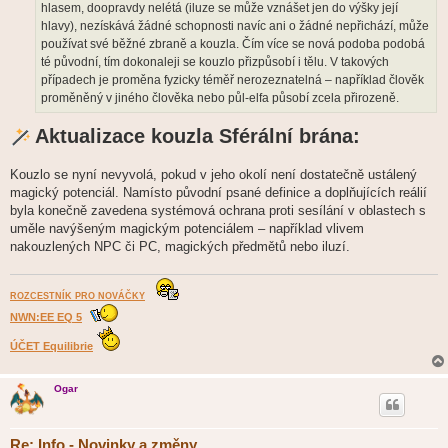
hlasem, doopravdy nelétá (iluze se může vznášet jen do výšky její
hlavy), nezískává žádné schopnosti navíc ani o žádné nepřichází, může
používat své běžné zbraně a kouzla. Čím více se nová podoba podobá
té původní, tím dokonaleji se kouzlo přizpůsobí i tělu. V takových
případech je proměna fyzicky téměř nerozeznatelná – například člověk
proměněný v jiného člověka nebo půl-elfa působí zcela přirozeně.
Aktualizace kouzla Sférální brána:
Kouzlo se nyní nevyvolá, pokud v jeho okolí není dostatečně ustálený
magický potenciál. Namísto původní psané definice a doplňujících reálií
byla konečně zavedena systémová ochrana proti sesílání v oblastech s
uměle navýšeným magickým potenciálem – například vlivem
nakouzlených NPC či PC, magických předmětů nebo iluzí.
ROZCESTNÍK PRO NOVÁČKY
NWN:EE EQ 5
ÚČET Equilibrie
Ogar
Re: Info - Novinky a změny