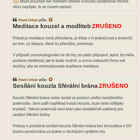
Může používat své normální zbraně a kouzla (systémově možná
něco nepůjde, to se časem opraví).
Pavel Urban
píše:
Meditace kouzel a modliteb
ZRUŠENO
Pokud je meditace (rest) přerušena, je třeba v ní pokračovat a dokončit
po tom, co situace, která ho přerušila, pominula.
V případě znovunalogování se do hry, po pádu připojení, apod. by měla
postava meditovat, jak to bude možné, a znovu nakouzlit členy své
družiny, aby se minimalizovala duplikace meditace.
Pavel Urban
píše:
Sesílání kouzla Sférální brána
ZRUŠENO
Kouzlo Sférální brána nelze seslat za pomoci uměle navýšeného
potenciálu. Sem patří například trvající kouzla, iluze nebo úštěpky
krystalů. Takový potenciál není brán jako dostatečně ustálený pro
seslání Sférální brány.
Pokusy o podobná sesílání kouzla Sférální brána bez konzultace s DX
budou považována za pokus o obcházení systému hry.