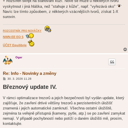
+ Rozšířen skript na stahování kůží. Nově se může u některých tvorů
vyskytnout i jiná hláška, než "stahuje z kůže", např. "vyřezává oko"
Navíc lze tímto způsobem, z některých vzácnějších tvorů, získat 1-X
surovin.
ROZCESTNÍK PRO NOVÁČKY
NWN:EE EQ 5
ÚČET Equilibrie
Ogar
Re: Info - Novinky a změny
P
30. 3. 2026 11.28
ř
Březnový update IV.
í
s
p
ě
V rámci optimalizace trezorů a jejich bezpečnosti byl vydán update, který
v
zajišťuje, že zavření drtivé většiny trezorů a perzistentních úložišť
e
k
znamená i jejich automatické zamknutí. Všechna ostatní úložiště,
zejména ta veřejně přístupná (kameny, pytle, atp.) se po zavření zamykat
nemají. V případě pochybností nebo potíží o daném úložišti mě, prosím,
kontaktujte.