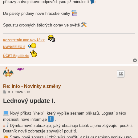
příkazy a dvojníkovo odpovědi jsou již minulostí
Do palety přidány nové hráčské knihy
Spoustu drobných štědrých oprav ve světě
ROZCESTNÍK PRO NOVÁČKY
NWN:EE EQ 5
ÚČET Equilibrie
Ogar
Re: Info - Novinky a změny
P
9. 1. 2026 8.16
ř
Lednový update I.
í
s
p
ě
Nový příkaz "/help", který vypíše seznam příkazů. Lognutí o této
v
e
možnosti nově informuje
.
k
Dýmka nově zobrazuje, jaký obsahuje tabák a jeho zbývající použití.
Doutník nově zobrazuje zbývající použití.
Stany nově zobrazují zbývající použití v názvu namísto popisku pro