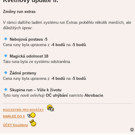
s
p
ě
Změny run extras
v
e
k
V rámci dalšího ladění systému run Extras proběhlo několik menších, ale
důležitých úprav:
Nebojová postava -5
Cena runy byla upravena z
-4 bodů
na
-5 bodů
.
Magická odolnost 18
Tato runa byla ze systému odstraněna.
Žádné prsteny
Cena runy byla upravena z
-4 bodů
na
-5 bodů
.
Skupina run – Vůle k životu
Tyto runy nově ovlivňují
OČ uhýbání
namísto
Akrobacie
.
ROZCESTNÍK PRO NOVÁČKY
NWN:EE EQ 5
ÚČET Equilibrie