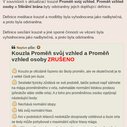
V souvislosti s aktualizací kouzel
Proměň svůj vzhled
,
Proměň vzhled
osoby
a
Sférální brána
byly odstraněny jejich doplňující definice.
Definice meditace kouzel a modlitby byla vyhodnocena jako nadbytečná,
a proto byla odstraněna.
Definice sesílání kouzel a jiné sporné činnosti ve vězení byla
vyhodnocena jako nadbytečná, a proto byla odstraněna.
Naylun
píše:
Kouzla Proměň svůj vzhled a Proměň
vzhled osoby
ZRUŠENO
Kouzlo je oficiálně řazeno do školy proměn, ale ve skutečnosti je to
z velké části jen iluze.
Sesilatel fyzicky zůstává ve své podobě, takže pokud např sáhnete
na mága proměněného v orla, nahmatáte normální lidskou postavu
(přestože stále vidíte orla). A z toho pro proměněnou osobu vyplývají
následující body:
Nechává normální stopy.
Má svůj normální hlas.
Ani v podobách létavců nedokáže doopravdy vzlétnout a iluze orla
se tedy může pohybovat v maximální výšce hlavy mága.