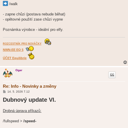
/walk
- zapne chůzi (postava nebude běhat)
- opětovné použití zase chůzi vypne
Poznámka výrobce - ideální pro elfy.
ROZCESTNÍK PRO NOVÁČKY
NWN:EE EQ 5
ÚČET Equilibrie
Ogar
Re: Info - Novinky a změny
P
14. 5. 2026 7.12
ř
Dubnový update VI.
í
s
p
ě
Drobná úprava příkazů:
v
e
k
/fullspeed >
/speed-