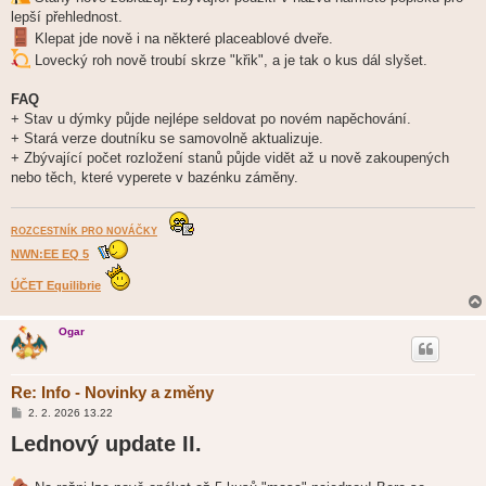
lepší přehlednost.
Klepat jde nově i na některé placeablové dveře.
Lovecký roh nově troubí skrze "křik", a je tak o kus dál slyšet.
FAQ
+ Stav u dýmky půjde nejlépe seldovat po novém napěchování.
+ Stará verze doutníku se samovolně aktualizuje.
+ Zbývající počet rozložení stanů půjde vidět až u nově zakoupených
nebo těch, které vyperete v bazénku záměny.
ROZCESTNÍK PRO NOVÁČKY
NWN:EE EQ 5
ÚČET Equilibrie
Ogar
Re: Info - Novinky a změny
P
2. 2. 2026 13.22
ř
Lednový update II.
í
s
p
ě