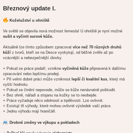
Březnový update I.
Koželužství u ohniště
Ve světě se objevila nová možnost řemesla! U ohniště je nyní možné
sušit a vyčinit surové kůže.
Aktuálně lze tímto způsobem zpracovat
více než 70 různých druhů
kůží
z tvorů, kteří se na Desce vyskytují, od běžné zvěře až po
vzácnější a nebezpečnější úlovky.
+ Pokud se práce podaří, vznikne
vyčiněná kůže
připravená k dalšímu
zpracování nebo lepšímu prodeji.
+ Při velmi dobré práci může vzniknout
lepší či kvalitní kus
, který má
vyšší hodnotu.
+ Pokud se činění nepovede, může se kůže nenávratně poškodit.
+ Bez ohně, nářadí a stojanu na kožky se to neobejde.
+ Práce vyžaduje něco odolnosti a trpělivosti. Lze ovlivnit.
+ Existují tři výhody, které mohou ovlivnit výsledek vaší práce.
+ Jednu výhodu mají hraničáři.
Drobné změny ve výkupu a pokladech