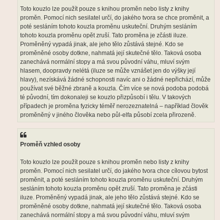
Toto kouzlo lze použít pouze s knihou proměn nebo listy z knihy
proměn. Pomocí nich sesilatel určí, do jakého tvora se chce proměnit, a
poté sesláním tohoto kouzla proměnu uskuteční. Druhým sesláním
tohoto kouzla proměnu opět zruší. Tato proměna je zčásti iluze.
Proměněný vypadá jinak, ale jeho tělo zůstává stejné. Kdo se
proměněné osoby dotkne, nahmatá její skutečné tělo. Taková osoba
zanechává normální stopy a má svou původní váhu, mluví svým
hlasem, doopravdy nelétá (iluze se může vznášet jen do výšky její
hlavy), nezískává žádné schopnosti navíc ani o žádné nepřichází, může
používat své běžné zbraně a kouzla. Čím více se nová podoba podobá
té původní, tím dokonaleji se kouzlo přizpůsobí i tělu. V takových
případech je proměna fyzicky téměř nerozeznatelná – například člověk
proměněný v jiného člověka nebo půl-elfa působí zcela přirozeně.
Proměň vzhled osoby
Toto kouzlo lze použít pouze s knihou proměn nebo listy z knihy
proměn. Pomocí nich sesilatel určí, do jakého tvora chce cílovou bytost
proměnit, a poté sesláním tohoto kouzla proměnu uskuteční. Druhým
sesláním tohoto kouzla proměnu opět zruší. Tato proměna je zčásti
iluze. Proměněný vypadá jinak, ale jeho tělo zůstává stejné. Kdo se
proměněné osoby dotkne, nahmatá její skutečné tělo. Taková osoba
zanechává normální stopy a má svou původní váhu, mluví svým