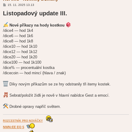
P
15. 11. 2025 13.13
ř
Listopadový update III.
í
s
p
ě
Nové příkazy na hody kostkou
v
e
/dice4 — hod 1k4
k
/dice6 — hod 1k6
/dice8 — hod 1k8
/dice10 — hod 1k10
/dice12 — hod 1k12
/dice20 — hod 1k20
/dice100 — hod 1k100
/dice% — procentuální kostka
/dicecoin — hod mincí (hlava / znak)
Díky novým příkazům se ze hry odstranily tři itemy kostek.
Sebrat/položit židli je nově v hlavní nabídce Gest a emocí.
Drobné opravy napříč světem.
ROZCESTNÍK PRO NOVÁČKY
NWN:EE EQ 5