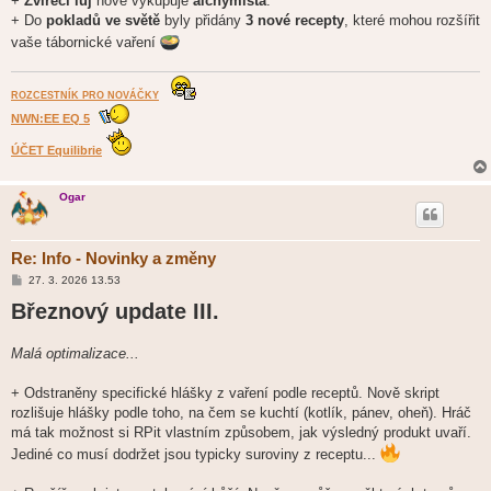
+
Zvířecí lůj
nově vykupuje
alchymista
.
+ Do
pokladů ve světě
byly přidány
3 nové recepty
, které mohou rozšířit
vaše tábornické vaření
ROZCESTNÍK PRO NOVÁČKY
NWN:EE EQ 5
ÚČET Equilibrie
Ogar
Re: Info - Novinky a změny
P
27. 3. 2026 13.53
ř
Březnový update III.
í
s
p
ě
Malá optimalizace...
v
e
k
+ Odstraněny specifické hlášky z vaření podle receptů. Nově skript
rozlišuje hlášky podle toho, na čem se kuchtí (kotlík, pánev, oheň). Hráč
má tak možnost si RPit vlastním způsobem, jak výsledný produkt uvaří.
Jediné co musí dodržet jsou typicky suroviny z receptu...