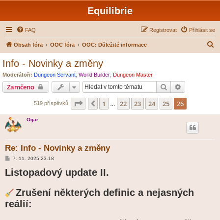
Equilibrie
FAQ
Registrovat
Přihlásit se
H
Obsah fóra
OOC fóra
OOC: Důležité informace
l
Info - Novinky a změny
e
Moderátoři:
Dungeon Servant
,
World Builder
,
Dungeon Master
d
Hledat
Pokročilé hl
Zamčeno
a
Stránka
26
z
26
1
22
23
24
25
26
Předchozí
519 příspěvků
t
…
Ogar
Re: Info - Novinky a změny
P
7. 11. 2025 23.18
ř
Listopadový update II.
í
s
p
ě
Zrušení některých definic a nejasných
v
e
reálií:
k