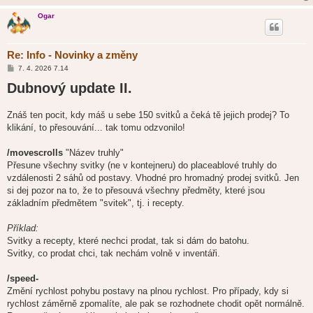
Ogar
Re: Info - Novinky a změny
P
7. 4. 2026 7.14
ř
Dubnový update II.
í
s
p
ě
Znáš ten pocit, kdy máš u sebe 150 svitků a čeká tě jejich prodej? To
v
klikání, to přesouvání... tak tomu odzvonilo!
e
k
/movescrolls
"Název truhly"
Přesune všechny svitky (ne v kontejneru) do placeablové truhly do
vzdálenosti 2 sáhů od postavy. Vhodné pro hromadný prodej svitků. Jen
si dej pozor na to, že to přesouvá všechny předměty, které jsou
základním předmětem "svitek", tj. i recepty.
Příklad:
Svitky a recepty, které nechci prodat, tak si dám do batohu.
Svitky, co prodat chci, tak nechám volně v inventáři.
/speed-
Změní rychlost pohybu postavy na plnou rychlost. Pro případy, kdy si
rychlost záměrně zpomalíte, ale pak se rozhodnete chodit opět normálně.