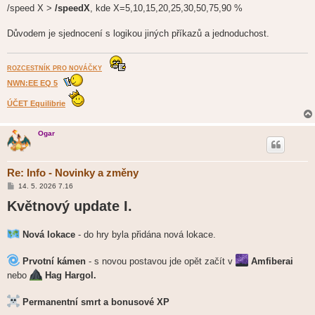
/speed X >
/speedX
, kde X=5,10,15,20,25,30,50,75,90 %
Důvodem je sjednocení s logikou jiných příkazů a jednoduchost.
ROZCESTNÍK PRO NOVÁČKY
NWN:EE EQ 5
ÚČET Equilibrie
Ogar
Re: Info - Novinky a změny
P
14. 5. 2026 7.16
ř
Květnový update I.
í
s
p
ě
Nová lokace
- do hry byla přidána nová lokace.
v
e
k
Prvotní kámen
- s novou postavou jde opět začít v
Amfiberai
nebo
Hag Hargol.
Permanentní smrt a bonusové XP