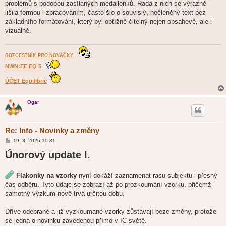
problémů s podobou zasílaných medailonků. Řada z nich se výrazně
lišila formou i zpracováním, často šlo o souvislý, nečleněný text bez
základního formátování, který byl obtížně čitelný nejen obsahově, ale i
vizuálně.
ROZCESTNÍK PRO NOVÁČKY
NWN:EE EQ 5
ÚČET Equilibrie
Ogar
Re: Info - Novinky a změny
P
19. 3. 2026 19.31
ř
Únorový update I.
í
s
p
ě
Flakonky na vzorky
nyní dokáží zaznamenat rasu subjektu i přesný
v
e
čas odběru. Tyto údaje se zobrazí až po prozkoumání vzorku, přičemž
k
samotný výzkum nově trvá určitou dobu.
Dříve odebrané a již vyzkoumané vzorky zůstávají beze změny, protože
se jedná o novinku zavedenou přímo v IC světě.