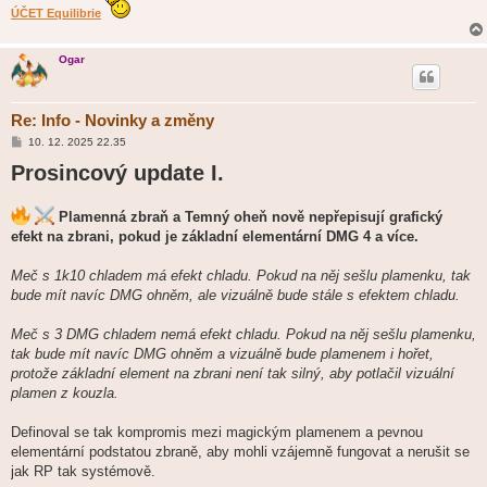
ÚČET Equilibrie
Ogar
Re: Info - Novinky a změny
P
10. 12. 2025 22.35
ř
Prosincový update I.
í
s
p
ě
Plamenná zbraň a Temný oheň nově nepřepisují grafický
v
e
efekt na zbrani, pokud je základní elementární DMG 4 a více.
k
Meč s 1k10 chladem má efekt chladu. Pokud na něj sešlu plamenku, tak
bude mít navíc DMG ohněm, ale vizuálně bude stále s efektem chladu.
Meč s 3 DMG chladem nemá efekt chladu. Pokud na něj sešlu plamenku,
tak bude mít navíc DMG ohněm a vizuálně bude plamenem i hořet,
protože základní element na zbrani není tak silný, aby potlačil vizuální
plamen z kouzla.
Definoval se tak kompromis mezi magickým plamenem a pevnou
elementární podstatou zbraně, aby mohli vzájemně fungovat a nerušit se
jak RP tak systémově.