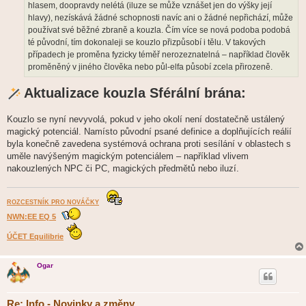
hlasem, doopravdy nelétá (iluze se může vznášet jen do výšky její
hlavy), nezískává žádné schopnosti navíc ani o žádné nepřichází, může
používat své běžné zbraně a kouzla. Čím více se nová podoba podobá
té původní, tím dokonaleji se kouzlo přizpůsobí i tělu. V takových
případech je proměna fyzicky téměř nerozeznatelná – například člověk
proměněný v jiného člověka nebo půl-elfa působí zcela přirozeně.
Aktualizace kouzla Sférální brána:
Kouzlo se nyní nevyvolá, pokud v jeho okolí není dostatečně ustálený
magický potenciál. Namísto původní psané definice a doplňujících reálií
byla konečně zavedena systémová ochrana proti sesílání v oblastech s
uměle navýšeným magickým potenciálem – například vlivem
nakouzlených NPC či PC, magických předmětů nebo iluzí.
ROZCESTNÍK PRO NOVÁČKY
NWN:EE EQ 5
ÚČET Equilibrie
Ogar
Re: Info - Novinky a změny