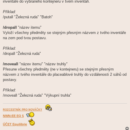
inventáře do vybraného kontejneru v tvém inventáři.
Příklad:
/putall "Železná ruda" "Batoh"
/dropall
"název itemu"
Vyloží všechny předměty se stejným přesným názvem z tvého inventáře
na zem pod tvou postavu.
Příklad:
/dropall "Železná ruda"
/moveall
"název itemu" "název truhly"
Přesune všechny předměty (ne v kontejneru) se stejným přesným
názvem z tvého inventáře do placeablové truhly do vzdálenosti 2 sáhů od
postavy.
Příklad:
/moveall "Železná ruda" "Výkupní truhla"
ROZCESTNÍK PRO NOVÁČKY
NWN:EE EQ 5
ÚČET Equilibrie