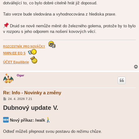
dotvářející to, co bylo dobré citelně hrát již doposud.
Tato verze bude sledována a vyhodnocována z hlediska praxe.
Druid se nově nemůže měnit do železného golema, protože by to bylo
v rozporu s jeho odporem na nošení kovových věcí.
ROZCESTNÍK PRO NOVÁČKY
NWN:EE EQ 5
ÚČET Equilibrie
Ogar
Re: Info - Novinky a změny
P
24. 4. 2026 7.21
ř
Dubnový update V.
í
s
p
ě
Nový příkaz: /walk
v
e
k
Odteď můžeš přepnout svou postavu do režimu chůze.