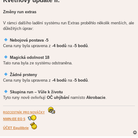
s
p
ě
Změny run extras
v
e
k
V rámci dalšího ladění systému run Extras proběhlo několik menších, ale
důležitých úprav:
Nebojová postava -5
Cena runy byla upravena z
-4 bodů
na
-5 bodů
.
Magická odolnost 18
Tato runa byla ze systému odstraněna.
Žádné prsteny
Cena runy byla upravena z
-4 bodů
na
-5 bodů
.
Skupina run – Vůle k životu
Tyto runy nově ovlivňují
OČ uhýbání
namísto
Akrobacie
.
ROZCESTNÍK PRO NOVÁČKY
NWN:EE EQ 5
ÚČET Equilibrie