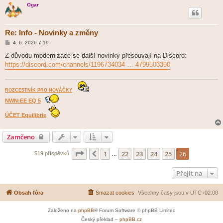
Ogar
Re: Info - Novinky a změny
P
4. 6. 2026 7.19
ř
í
Z důvodu modernizace se další novinky přesouvají na Discord:
s
https://discord.com/channels/1196734034 … 4799503390
p
ě
v
e
k
ROZCESTNÍK PRO NOVÁČKY
NWN:EE EQ 5
ÚČET Equilibrie
Zamčeno
Stránka
26
z
26
1
22
23
24
25
26
Předchozí
519 příspěvků
…
Přejít na
Obsah fóra
Smazat cookies
Všechny časy jsou v
UTC+02:00
Založeno na
phpBB
® Forum Software © phpBB Limited
Český překlad –
phpBB.cz