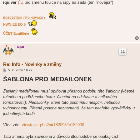
/quiver
pro změnu toulce na šípy na záda (ten "novější")
ROZCESTNÍK PRO NOVÁČKY
NWN:EE EQ 5
ÚČET Equilibrie
Ogar
Re: Info - Novinky a změny
P
5. 2. 2026 19.29
ř
ŠABLONA PRO MEDAILONEK
í
s
p
ě
Zaslaný medailonek musí splňovat přesnou podobu této šablony (včetně
v
tučného a podtrženého textu, členění na odstavce a celkového
e
k
formátování). Medailonky, které tuto podmínku nesplní, nebudou
vyhodnoceny. Přesná podoba neznamená, že tam necháte vysvětlivky u
jednotlivých bodů...
Více zde:
viewtopic.php?p=182098#p182098
Tato změna byla zavedena z důvodu dlouhodobě se opakujících