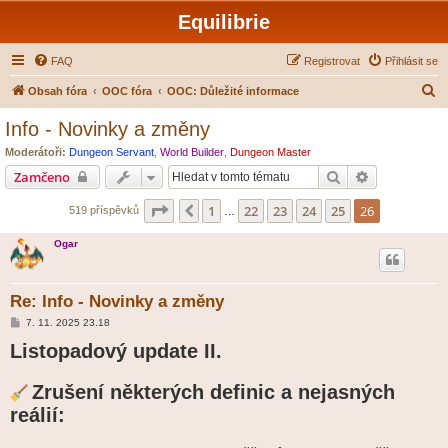
Equilibrie
FAQ
Registrovat
Přihlásit se
H
Obsah fóra
OOC fóra
OOC: Důležité informace
l
Info - Novinky a změny
e
Moderátoři:
Dungeon Servant
,
World Builder
,
Dungeon Master
d
Hledat
Pokročilé hl
Zamčeno
a
Stránka
26
z
26
1
22
23
24
25
26
Předchozí
519 příspěvků
t
…
Ogar
Re: Info - Novinky a změny
P
7. 11. 2025 23.18
ř
Listopadový update II.
í
s
p
ě
Zrušení některých definic a nejasných
v
e
reálií:
k