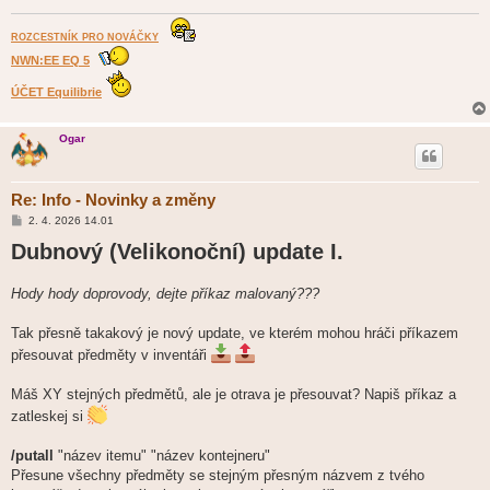
ROZCESTNÍK PRO NOVÁČKY
NWN:EE EQ 5
ÚČET Equilibrie
Ogar
Re: Info - Novinky a změny
P
2. 4. 2026 14.01
ř
Dubnový (Velikonoční) update I.
í
s
p
ě
Hody hody doprovody, dejte příkaz malovaný???
v
e
k
Tak přesně takakový je nový update, ve kterém mohou hráči příkazem
přesouvat předměty v inventáři
Máš XY stejných předmětů, ale je otrava je přesouvat? Napiš příkaz a
zatleskej si
/putall
"název itemu" "název kontejneru"
Přesune všechny předměty se stejným přesným názvem z tvého