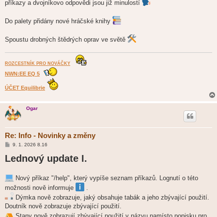
příkazy a dvojníkovo odpovědi jsou již minulostí
Do palety přidány nové hráčské knihy
Spoustu drobných štědrých oprav ve světě
ROZCESTNÍK PRO NOVÁČKY
NWN:EE EQ 5
ÚČET Equilibrie
Ogar
Re: Info - Novinky a změny
P
9. 1. 2026 8.16
ř
Lednový update I.
í
s
p
ě
Nový příkaz "/help", který vypíše seznam příkazů. Lognutí o této
v
e
možnosti nově informuje
.
k
Dýmka nově zobrazuje, jaký obsahuje tabák a jeho zbývající použití.
Doutník nově zobrazuje zbývající použití.
Stany nově zobrazují zbývající použití v názvu namísto popisku pro