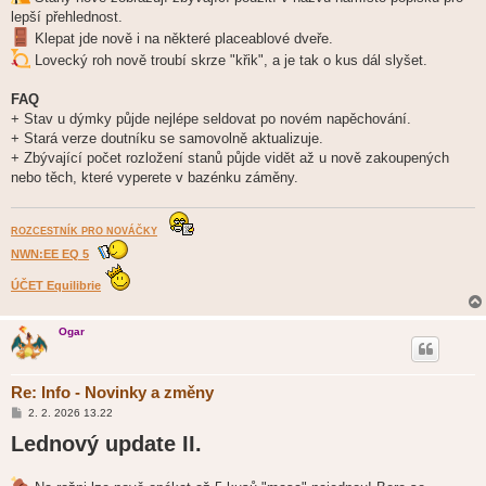
lepší přehlednost.
Klepat jde nově i na některé placeablové dveře.
Lovecký roh nově troubí skrze "křik", a je tak o kus dál slyšet.
FAQ
+ Stav u dýmky půjde nejlépe seldovat po novém napěchování.
+ Stará verze doutníku se samovolně aktualizuje.
+ Zbývající počet rozložení stanů půjde vidět až u nově zakoupených
nebo těch, které vyperete v bazénku záměny.
ROZCESTNÍK PRO NOVÁČKY
NWN:EE EQ 5
ÚČET Equilibrie
Ogar
Re: Info - Novinky a změny
P
2. 2. 2026 13.22
ř
Lednový update II.
í
s
p
ě