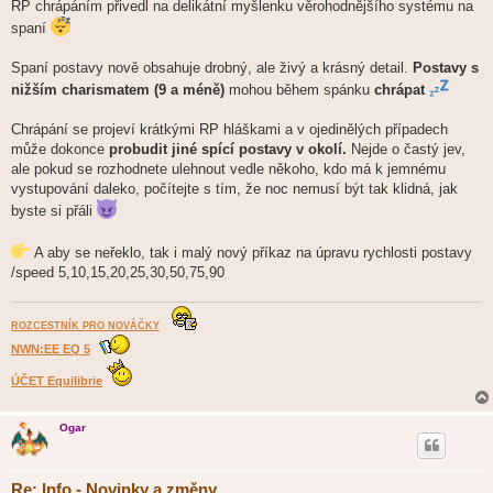
RP chrápáním přivedl na delikátní myšlenku věrohodnějšího systému na
spaní
Spaní postavy nově obsahuje drobný, ale živý a krásný detail.
Postavy s
nižším charismatem (9 a méně)
mohou během spánku
chrápat
Chrápání se projeví krátkými RP hláškami a v ojedinělých případech
může dokonce
probudit jiné spící postavy v okolí.
Nejde o častý jev,
ale pokud se rozhodnete ulehnout vedle někoho, kdo má k jemnému
vystupování daleko, počítejte s tím, že noc nemusí být tak klidná, jak
byste si přáli
A aby se neřeklo, tak i malý nový příkaz na úpravu rychlosti postavy
/speed 5,10,15,20,25,30,50,75,90
ROZCESTNÍK PRO NOVÁČKY
NWN:EE EQ 5
ÚČET Equilibrie
Ogar
Re: Info - Novinky a změny