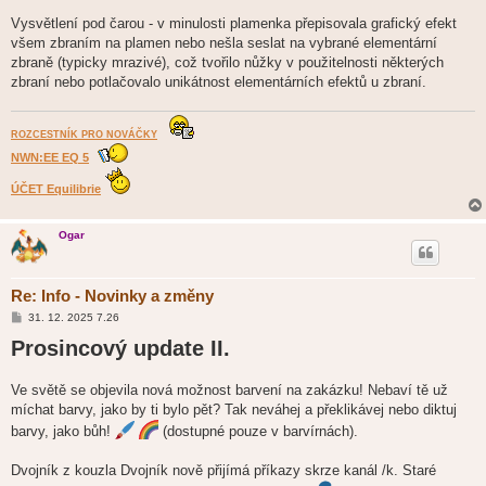
Vysvětlení pod čarou - v minulosti plamenka přepisovala grafický efekt
všem zbraním na plamen nebo nešla seslat na vybrané elementární
zbraně (typicky mrazivé), což tvořilo nůžky v použitelnosti některých
zbraní nebo potlačovalo unikátnost elementárních efektů u zbraní.
ROZCESTNÍK PRO NOVÁČKY
NWN:EE EQ 5
ÚČET Equilibrie
Ogar
Re: Info - Novinky a změny
P
31. 12. 2025 7.26
ř
Prosincový update II.
í
s
p
ě
Ve světě se objevila nová možnost barvení na zakázku! Nebaví tě už
v
míchat barvy, jako by ti bylo pět? Tak neváhej a překlikávej nebo diktuj
e
k
barvy, jako bůh!
(dostupné pouze v barvírnách).
Dvojník z kouzla Dvojník nově přijímá příkazy skrze kanál /k. Staré