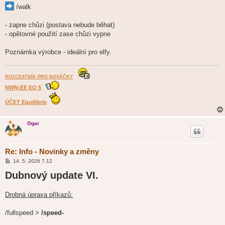
/walk
- zapne chůzi (postava nebude běhat)
- opětovné použití zase chůzi vypne
Poznámka výrobce - ideální pro elfy.
ROZCESTNÍK PRO NOVÁČKY
NWN:EE EQ 5
ÚČET Equilibrie
Ogar
Re: Info - Novinky a změny
P
14. 5. 2026 7.12
ř
Dubnový update VI.
í
s
p
ě
Drobná úprava příkazů:
v
e
k
/fullspeed >
/speed-