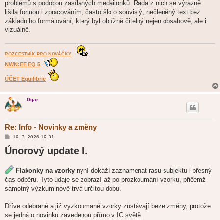
problémů s podobou zasílaných medailonků. Řada z nich se výrazně
lišila formou i zpracováním, často šlo o souvislý, nečleněný text bez
základního formátování, který byl obtížně čitelný nejen obsahově, ale i
vizuálně.
ROZCESTNÍK PRO NOVÁČKY
NWN:EE EQ 5
ÚČET Equilibrie
Ogar
Re: Info - Novinky a změny
P
19. 3. 2026 19.31
ř
Únorový update I.
í
s
p
ě
Flakonky na vzorky
nyní dokáží zaznamenat rasu subjektu i přesný
v
e
čas odběru. Tyto údaje se zobrazí až po prozkoumání vzorku, přičemž
k
samotný výzkum nově trvá určitou dobu.
Dříve odebrané a již vyzkoumané vzorky zůstávají beze změny, protože
se jedná o novinku zavedenou přímo v IC světě.