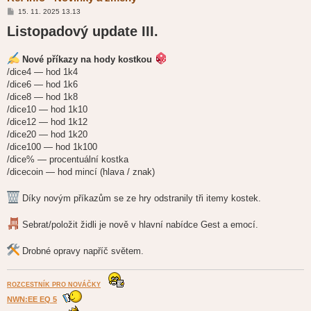
P
15. 11. 2025 13.13
ř
Listopadový update III.
í
s
p
ě
Nové příkazy na hody kostkou
v
e
/dice4 — hod 1k4
k
/dice6 — hod 1k6
/dice8 — hod 1k8
/dice10 — hod 1k10
/dice12 — hod 1k12
/dice20 — hod 1k20
/dice100 — hod 1k100
/dice% — procentuální kostka
/dicecoin — hod mincí (hlava / znak)
Díky novým příkazům se ze hry odstranily tři itemy kostek.
Sebrat/položit židli je nově v hlavní nabídce Gest a emocí.
Drobné opravy napříč světem.
ROZCESTNÍK PRO NOVÁČKY
NWN:EE EQ 5