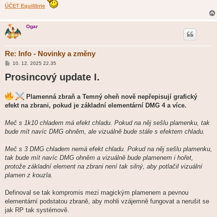
ÚČET Equilibrie
Ogar
Re: Info - Novinky a změny
P
10. 12. 2025 22.35
ř
Prosincový update I.
í
s
p
ě
Plamenná zbraň a Temný oheň nově nepřepisují grafický
v
e
efekt na zbrani, pokud je základní elementární DMG 4 a více.
k
Meč s 1k10 chladem má efekt chladu. Pokud na něj sešlu plamenku, tak
bude mít navíc DMG ohněm, ale vizuálně bude stále s efektem chladu.
Meč s 3 DMG chladem nemá efekt chladu. Pokud na něj sešlu plamenku,
tak bude mít navíc DMG ohněm a vizuálně bude plamenem i hořet,
protože základní element na zbrani není tak silný, aby potlačil vizuální
plamen z kouzla.
Definoval se tak kompromis mezi magickým plamenem a pevnou
elementární podstatou zbraně, aby mohli vzájemně fungovat a nerušit se
jak RP tak systémově.