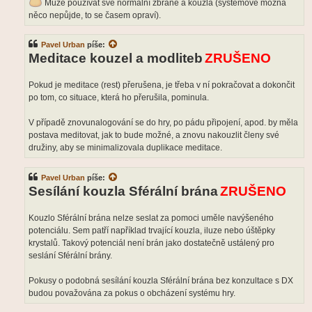
Může používat své normální zbraně a kouzla (systémově možná
něco nepůjde, to se časem opraví).
Pavel Urban
píše:
Meditace kouzel a modliteb
ZRUŠENO
Pokud je meditace (rest) přerušena, je třeba v ní pokračovat a dokončit
po tom, co situace, která ho přerušila, pominula.
V případě znovunalogování se do hry, po pádu připojení, apod. by měla
postava meditovat, jak to bude možné, a znovu nakouzlit členy své
družiny, aby se minimalizovala duplikace meditace.
Pavel Urban
píše:
Sesílání kouzla Sférální brána
ZRUŠENO
Kouzlo Sférální brána nelze seslat za pomoci uměle navýšeného
potenciálu. Sem patří například trvající kouzla, iluze nebo úštěpky
krystalů. Takový potenciál není brán jako dostatečně ustálený pro
seslání Sférální brány.
Pokusy o podobná sesílání kouzla Sférální brána bez konzultace s DX
budou považována za pokus o obcházení systému hry.