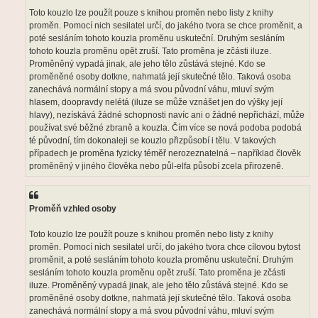
Toto kouzlo lze použít pouze s knihou proměn nebo listy z knihy
proměn. Pomocí nich sesilatel určí, do jakého tvora se chce proměnit, a
poté sesláním tohoto kouzla proměnu uskuteční. Druhým sesláním
tohoto kouzla proměnu opět zruší. Tato proměna je zčásti iluze.
Proměněný vypadá jinak, ale jeho tělo zůstává stejné. Kdo se
proměněné osoby dotkne, nahmatá její skutečné tělo. Taková osoba
zanechává normální stopy a má svou původní váhu, mluví svým
hlasem, doopravdy nelétá (iluze se může vznášet jen do výšky její
hlavy), nezískává žádné schopnosti navíc ani o žádné nepřichází, může
používat své běžné zbraně a kouzla. Čím více se nová podoba podobá
té původní, tím dokonaleji se kouzlo přizpůsobí i tělu. V takových
případech je proměna fyzicky téměř nerozeznatelná – například člověk
proměněný v jiného člověka nebo půl-elfa působí zcela přirozeně.
Proměň vzhled osoby
Toto kouzlo lze použít pouze s knihou proměn nebo listy z knihy
proměn. Pomocí nich sesilatel určí, do jakého tvora chce cílovou bytost
proměnit, a poté sesláním tohoto kouzla proměnu uskuteční. Druhým
sesláním tohoto kouzla proměnu opět zruší. Tato proměna je zčásti
iluze. Proměněný vypadá jinak, ale jeho tělo zůstává stejné. Kdo se
proměněné osoby dotkne, nahmatá její skutečné tělo. Taková osoba
zanechává normální stopy a má svou původní váhu, mluví svým