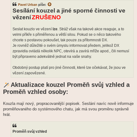
Pavel Urban
píše:
Sesílání kouzel a jiné sporné činnosti ve
vězení
ZRUŠENO
Seslat kouzlo ve vězení
lze
. Stráž však na takové akce reaguje, a to
velmi příkře s přiměřenou a větší silou. Pokud se o něco takového
chcete s postavou pokoušet, tak pouze za přítomnosti DX.
Je rovněž důležité o svém úmyslu informovat předem, jelikož DX
zpravidla ovládá několik NPC, otevírá a zavírá mříže apod., čili nemusí
být připraveno adekvátně jednat na vaše snahy.
Obdobný postup platí pro jiné činnosti, které lze očekávat, že jsou ve
vězení zapovězené.
Aktualizace kouzel Proměň svůj vzhled a
Proměň vzhled osoby:
Kouzla mají nový, propracovanější popisek. Seslání navíc nově informuje
proměňovaného do systémového chatu, jak má svou proměnu správně
hrát.
Proměň svůj vzhled