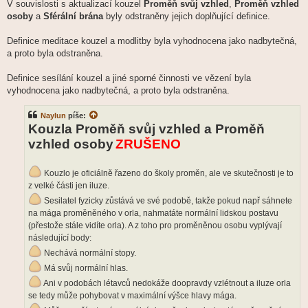
V souvislosti s aktualizací kouzel
Proměň svůj vzhled
,
Proměň vzhled
osoby
a
Sférální brána
byly odstraněny jejich doplňující definice.
Definice meditace kouzel a modlitby byla vyhodnocena jako nadbytečná,
a proto byla odstraněna.
Definice sesílání kouzel a jiné sporné činnosti ve vězení byla
vyhodnocena jako nadbytečná, a proto byla odstraněna.
Naylun
píše:
Kouzla Proměň svůj vzhled a Proměň
vzhled osoby
ZRUŠENO
Kouzlo je oficiálně řazeno do školy proměn, ale ve skutečnosti je to
z velké části jen iluze.
Sesilatel fyzicky zůstává ve své podobě, takže pokud např sáhnete
na mága proměněného v orla, nahmatáte normální lidskou postavu
(přestože stále vidíte orla). A z toho pro proměněnou osobu vyplývají
následující body:
Nechává normální stopy.
Má svůj normální hlas.
Ani v podobách létavců nedokáže doopravdy vzlétnout a iluze orla
se tedy může pohybovat v maximální výšce hlavy mága.