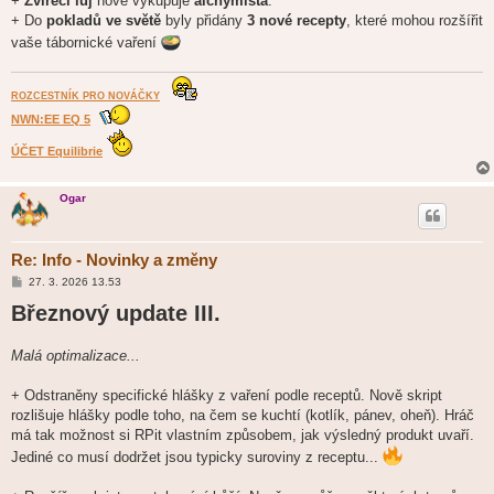
+
Zvířecí lůj
nově vykupuje
alchymista
.
+ Do
pokladů ve světě
byly přidány
3 nové recepty
, které mohou rozšířit
vaše tábornické vaření
ROZCESTNÍK PRO NOVÁČKY
NWN:EE EQ 5
ÚČET Equilibrie
Ogar
Re: Info - Novinky a změny
P
27. 3. 2026 13.53
ř
Březnový update III.
í
s
p
ě
Malá optimalizace...
v
e
k
+ Odstraněny specifické hlášky z vaření podle receptů. Nově skript
rozlišuje hlášky podle toho, na čem se kuchtí (kotlík, pánev, oheň). Hráč
má tak možnost si RPit vlastním způsobem, jak výsledný produkt uvaří.
Jediné co musí dodržet jsou typicky suroviny z receptu...