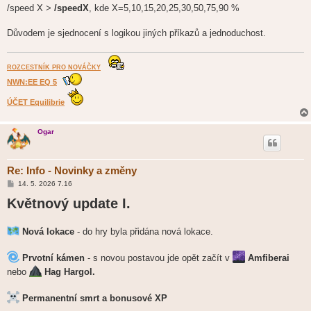
/speed X >
/speedX
, kde X=5,10,15,20,25,30,50,75,90 %
Důvodem je sjednocení s logikou jiných příkazů a jednoduchost.
ROZCESTNÍK PRO NOVÁČKY
NWN:EE EQ 5
ÚČET Equilibrie
Ogar
Re: Info - Novinky a změny
P
14. 5. 2026 7.16
ř
Květnový update I.
í
s
p
ě
Nová lokace
- do hry byla přidána nová lokace.
v
e
k
Prvotní kámen
- s novou postavou jde opět začít v
Amfiberai
nebo
Hag Hargol.
Permanentní smrt a bonusové XP