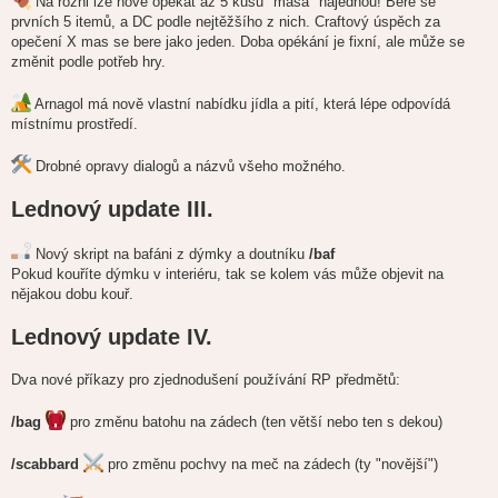
Na rožni lze nově opékat až 5 kusů "masa" najednou! Bere se
v
e
prvních 5 itemů, a DC podle nejtěžšího z nich. Craftový úspěch za
k
opečení X mas se bere jako jeden. Doba opékání je fixní, ale může se
změnit podle potřeb hry.
Arnagol má nově vlastní nabídku jídla a pití, která lépe odpovídá
místnímu prostředí.
Drobné opravy dialogů a názvů všeho možného.
Lednový update III.
Nový skript na bafáni z dýmky a doutníku
/baf
Pokud kouříte dýmku v interiéru, tak se kolem vás může objevit na
nějakou dobu kouř.
Lednový update IV.
Dva nové příkazy pro zjednodušení používání RP předmětů:
/bag
pro změnu batohu na zádech (ten větší nebo ten s dekou)
/scabbard
pro změnu pochvy na meč na zádech (ty "novější")