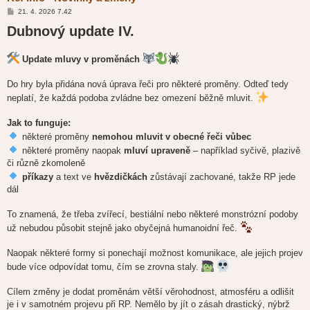
P
21. 4. 2026 7.42
ř
Dubnový update IV.
í
s
p
ě
Update mluvy v proměnách
v
e
k
Do hry byla přidána nová úprava řeči pro některé proměny. Odteď tedy
neplatí, že každá podoba zvládne bez omezení běžně mluvit.
Jak to funguje:
některé proměny
nemohou mluvit v obecné řeči vůbec
některé proměny naopak
mluví upraveně
– například syčivě, plazivě
či různě zkomoleně
příkazy
a text ve
hvězdičkách
zůstávají zachované, takže RP jede
dál
To znamená, že třeba zvířecí, bestiální nebo některé monstrózní podoby
už nebudou působit stejně jako obyčejná humanoidní řeč.
Naopak některé formy si ponechají možnost komunikace, ale jejich projev
bude více odpovídat tomu, čím se zrovna staly.
Cílem změny je dodat proměnám větší věrohodnost, atmosféru a odlišit
je i v samotném projevu při RP. Nemělo by jít o zásah drastický, nýbrž