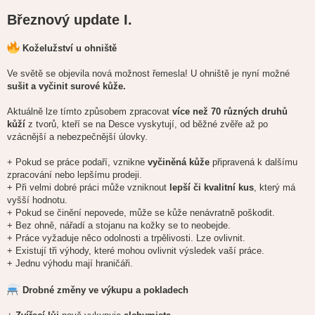
Březnový update I.
Koželužství u ohniště
Ve světě se objevila nová možnost řemesla! U ohniště je nyní možné
sušit a vyčinit surové kůže.
Aktuálně lze tímto způsobem zpracovat
více než 70 různých druhů
kůží
z tvorů, kteří se na Desce vyskytují, od běžné zvěře až po
vzácnější a nebezpečnější úlovky.
+ Pokud se práce podaří, vznikne
vyčiněná kůže
připravená k dalšímu
zpracování nebo lepšímu prodeji.
+ Při velmi dobré práci může vzniknout
lepší či kvalitní kus
, který má
vyšší hodnotu.
+ Pokud se činění nepovede, může se kůže nenávratně poškodit.
+ Bez ohně, nářadí a stojanu na kožky se to neobejde.
+ Práce vyžaduje něco odolnosti a trpělivosti. Lze ovlivnit.
+ Existují tři výhody, které mohou ovlivnit výsledek vaší práce.
+ Jednu výhodu mají hraničáři.
Drobné změny ve výkupu a pokladech