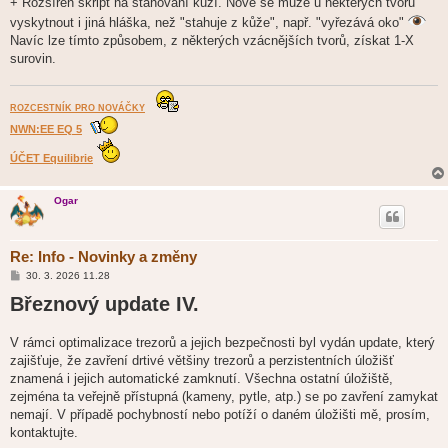
+ Rozšířen skript na stahování kůží. Nově se může u některých tvorů
vyskytnout i jiná hláška, než "stahuje z kůže", např. "vyřezává oko"
Navíc lze tímto způsobem, z některých vzácnějších tvorů, získat 1-X
surovin.
ROZCESTNÍK PRO NOVÁČKY
NWN:EE EQ 5
ÚČET Equilibrie
Ogar
Re: Info - Novinky a změny
P
30. 3. 2026 11.28
ř
Březnový update IV.
í
s
p
ě
V rámci optimalizace trezorů a jejich bezpečnosti byl vydán update, který
v
zajišťuje, že zavření drtivé většiny trezorů a perzistentních úložišť
e
k
znamená i jejich automatické zamknutí. Všechna ostatní úložiště,
zejména ta veřejně přístupná (kameny, pytle, atp.) se po zavření zamykat
nemají. V případě pochybností nebo potíží o daném úložišti mě, prosím,
kontaktujte.