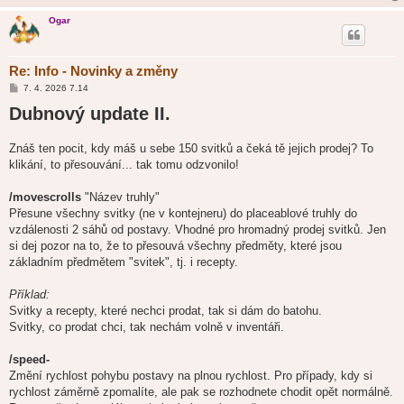
Ogar
Re: Info - Novinky a změny
P
7. 4. 2026 7.14
ř
Dubnový update II.
í
s
p
ě
Znáš ten pocit, kdy máš u sebe 150 svitků a čeká tě jejich prodej? To
v
klikání, to přesouvání... tak tomu odzvonilo!
e
k
/movescrolls
"Název truhly"
Přesune všechny svitky (ne v kontejneru) do placeablové truhly do
vzdálenosti 2 sáhů od postavy. Vhodné pro hromadný prodej svitků. Jen
si dej pozor na to, že to přesouvá všechny předměty, které jsou
základním předmětem "svitek", tj. i recepty.
Příklad:
Svitky a recepty, které nechci prodat, tak si dám do batohu.
Svitky, co prodat chci, tak nechám volně v inventáři.
/speed-
Změní rychlost pohybu postavy na plnou rychlost. Pro případy, kdy si
rychlost záměrně zpomalíte, ale pak se rozhodnete chodit opět normálně.