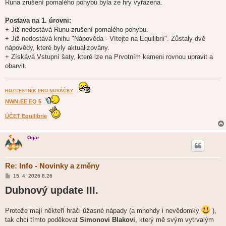
Runa zrušení pomalého pohybu byla ze hry vyřazena.
Postava na 1. úrovni:
+ Již nedostává Runu zrušení pomalého pohybu.
+ Již nedostává knihu "Nápověda - Vítejte na Equilibrii". Zůstaly dvě
nápovědy, které byly aktualizovány.
+ Získává Vstupní šaty, které lze na Prvotním kameni rovnou upravit a
obarvit.
ROZCESTNÍK PRO NOVÁČKY
NWN:EE EQ 5
ÚČET Equilibrie
Ogar
Re: Info - Novinky a změny
P
15. 4. 2026 8.26
ř
Dubnový update III.
í
s
p
ě
Protože mají někteří hráči úžasné nápady (a mnohdy i nevědomky
),
v
e
tak chci tímto poděkovat
Simonovi Blakovi
, který mě svým vytrvalým
k