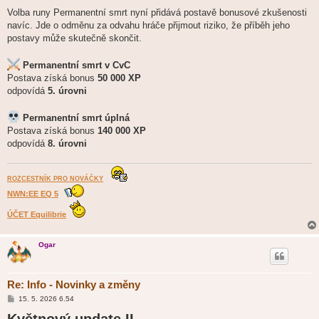
Volba runy Permanentní smrt nyní přidává postavě bonusové zkušenosti
navíc. Jde o odměnu za odvahu hráče přijmout riziko, že příběh jeho
postavy může skutečně skončit.
Permanentní smrt v CvC
Postava získá bonus
50 000 XP
odpovídá
5. úrovni
Permanentní smrt úplná
Postava získá bonus
140 000 XP
odpovídá
8. úrovni
ROZCESTNÍK PRO NOVÁČKY
NWN:EE EQ 5
ÚČET Equilibrie
Ogar
Re: Info - Novinky a změny
P
15. 5. 2026 6.54
ř
Květnový update II.
í