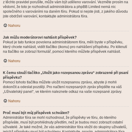
z těchto pravidel porušíte, může vám být uděleno varování. Vezměte prosím na
vědomí, že toto je rozhodnutí administrátora a phpBB Limited nemá nic
společného s varováními na daném fóru. Pokud si nejste jisti, z jakého důvodu
jste obdrželi varování, kontaktujte administrátora fóra.
Nahoru
Jak můžu moderátorovi nahlásit příspěvek?
Pokud je tato funkce povolena administrátorem fóra, měli byste v příspěvku,
který chcete nahlásit, vidět tlačítko (ikonu) pro nahlášení příspěvku. Po kliknutí
na tlačítko se zobrazí formulář, pomocí kterého můžete příspěvek nahlásit.
Nahoru
K čemu slouží tlačítko „Uložit jako rozepsanou zprávu“ zobrazené při psaní
příspěvku?
Pomocí tohoto tlačítka můžete uložit rozepsanou zprávu, abyste ji mohli
dokončit a odeslat později. Pro načtení rozepsaných zpráv přejděte na váš
„Uživatelský panel“, ve kterém naleznete odkaz na vaše rozepsané zprávy.
Nahoru
Proč musí být můj příspěvek schválen?
Administrátor fóra se mohl rozhodnout, že příspěvky ve fóru, do kterého
přispíváte, musí být prohlédnuty předtím, než je budou moci zobrazit ostatní
uživatelé. Je také možné, že vás administrátor fóra vložil do skupiny uživatelů,
jejichž příspěvky musí být schváleny. Kontaktujte, prosím, administrátora fóra