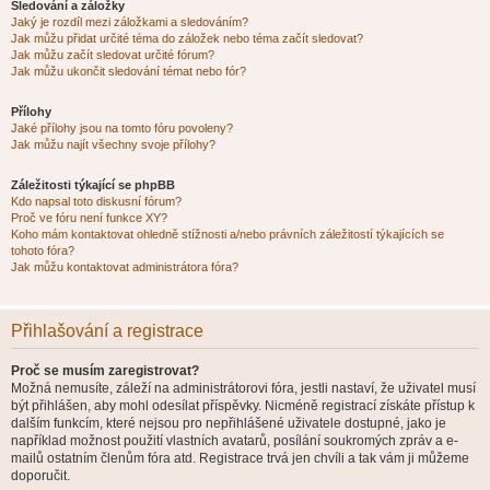
Sledování a záložky
Jaký je rozdíl mezi záložkami a sledováním?
Jak můžu přidat určité téma do záložek nebo téma začít sledovat?
Jak můžu začít sledovat určité fórum?
Jak můžu ukončit sledování témat nebo fór?
Přílohy
Jaké přílohy jsou na tomto fóru povoleny?
Jak můžu najít všechny svoje přílohy?
Záležitosti týkající se phpBB
Kdo napsal toto diskusní fórum?
Proč ve fóru není funkce XY?
Koho mám kontaktovat ohledně stížnosti a/nebo právních záležitostí týkajících se
tohoto fóra?
Jak můžu kontaktovat administrátora fóra?
Přihlašování a registrace
Proč se musím zaregistrovat?
Možná nemusíte, záleží na administrátorovi fóra, jestli nastaví, že uživatel musí
být přihlášen, aby mohl odesílat příspěvky. Nicméně registrací získáte přístup k
dalším funkcím, které nejsou pro nepřihlášené uživatele dostupné, jako je
například možnost použití vlastních avatarů, posílání soukromých zpráv a e-
mailů ostatním členům fóra atd. Registrace trvá jen chvíli a tak vám ji můžeme
doporučit.