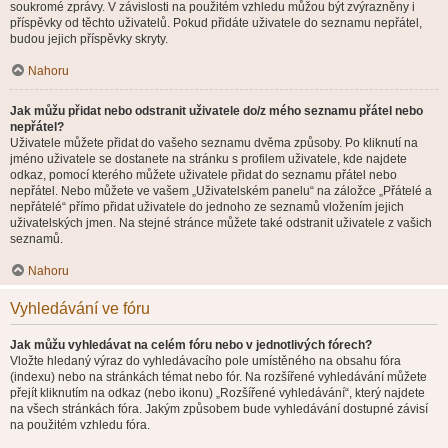
soukromé zprávy. V závislosti na použitém vzhledu můžou být zvýrazněny i
příspěvky od těchto uživatelů. Pokud přidáte uživatele do seznamu nepřátel,
budou jejich příspěvky skryty.
Nahoru
Jak můžu přidat nebo odstranit uživatele do/z mého seznamu přátel nebo
nepřátel?
Uživatele můžete přidat do vašeho seznamu dvěma způsoby. Po kliknutí na
jméno uživatele se dostanete na stránku s profilem uživatele, kde najdete
odkaz, pomocí kterého můžete uživatele přidat do seznamu přátel nebo
nepřátel. Nebo můžete ve vašem „Uživatelském panelu“ na záložce „Přátelé a
nepřátelé“ přímo přidat uživatele do jednoho ze seznamů vložením jejich
uživatelských jmen. Na stejné stránce můžete také odstranit uživatele z vašich
seznamů.
Nahoru
Vyhledávání ve fóru
Jak můžu vyhledávat na celém fóru nebo v jednotlivých fórech?
Vložte hledaný výraz do vyhledávacího pole umístěného na obsahu fóra
(indexu) nebo na stránkách témat nebo fór. Na rozšířené vyhledávání můžete
přejít kliknutím na odkaz (nebo ikonu) „Rozšířené vyhledávání“, který najdete
na všech stránkách fóra. Jakým způsobem bude vyhledávání dostupné závisí
na použitém vzhledu fóra.