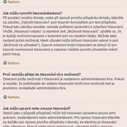
Nahoru
Jak můžu vytvořit hlasování/anketu?
Při posílání nového tématu, nebo při úpravě prvního příspěvku tématu, klikněte
na záložku „Vytvořit hlasování“ pod hlavním formulářem pro text příspěvku.
Pokud tuto záložku nevidíte, nemáte potřebné oprávnění k vytvoření hlasování.
Vložte „Hlasovací otázku“ a nejméně dvě „Možnosti hlasování“, ujistěte se, že
je každá možnost napsaná v textovém poli na vlastním řádku. Můžete také
nastavit počet možností, které uživatel může během hlasování vybrat (v poli
„Možností na uživatele“), časové omezení trvání hlasování ve dnech (0 pro
časově neomezené hlasování) a nakonec můžete povolit uživatelům měnit
jejich hlasy.
Nahoru
Proč nemůžu přidat do hlasování více možností?
Omezení počtu možností v hlasování je nastaveno administrátorem fóra. Pokud
si myslíte, že potřebujete do vašeho hlasování vložit více možností než je
povoleno, kontaktujte administrátora fóra.
Nahoru
Jak můžu upravit nebo smazat hlasování?
Stejně jako v případě příspěvků může být hlasování upraveno pouze jeho
autorem, moderátorem nebo administrátorem. Pro úpravu hlasování klikněte
na tlačítko pro úpravu prvního příspěvku v tématu, ke kterému je hlasování
vždy připojeno. Pokud zatím nikdo nehlasoval, uživatelé můžou smazat