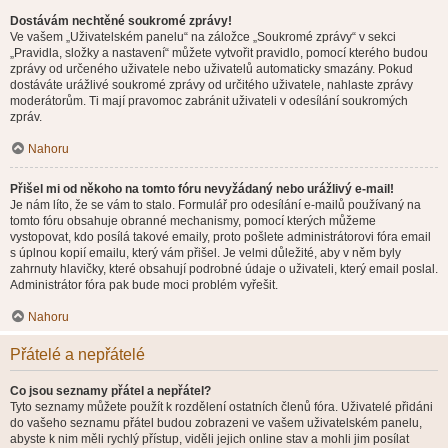
Dostávám nechtěné soukromé zprávy!
Ve vašem „Uživatelském panelu“ na záložce „Soukromé zprávy“ v sekci
„Pravidla, složky a nastavení“ můžete vytvořit pravidlo, pomocí kterého budou
zprávy od určeného uživatele nebo uživatelů automaticky smazány. Pokud
dostáváte urážlivé soukromé zprávy od určitého uživatele, nahlaste zprávy
moderátorům. Ti mají pravomoc zabránit uživateli v odesílání soukromých
zpráv.
Nahoru
Přišel mi od někoho na tomto fóru nevyžádaný nebo urážlivý e-mail!
Je nám líto, že se vám to stalo. Formulář pro odesílání e-mailů používaný na
tomto fóru obsahuje obranné mechanismy, pomocí kterých můžeme
vystopovat, kdo posílá takové emaily, proto pošlete administrátorovi fóra email
s úplnou kopií emailu, který vám přišel. Je velmi důležité, aby v něm byly
zahrnuty hlavičky, které obsahují podrobné údaje o uživateli, který email poslal.
Administrátor fóra pak bude moci problém vyřešit.
Nahoru
Přátelé a nepřátelé
Co jsou seznamy přátel a nepřátel?
Tyto seznamy můžete použít k rozdělení ostatních členů fóra. Uživatelé přidáni
do vašeho seznamu přátel budou zobrazeni ve vašem uživatelském panelu,
abyste k nim měli rychlý přístup, viděli jejich online stav a mohli jim posílat