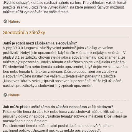
„Rychlé odkazy“, která se nachází nahoře na fóru. Pro vyhledání vašich témat
použijte stránku „Rozšířené vyhledávání“, na které pomocí různých možnosti
můžete zúžit vyhledávání na vaše témata.
Nahoru
Sledování a záložky
Jaký je rozdíl mezi záložkami a sledováním?
V phpBB 3.0 fungovali záložky velmi podobně jako záložky ve vašem
prohlížeči. Nebyli jste upozorněni, když došlo v tématu k nějakým změnám. V
phpBB 3.1 se záložky chovají stejně jako sledování tématu, což znamená, že
můžete být upozorněni, když v tématu v záložkách dojde k nějakým změnám.
Při sledování fóra nebo tématu budete upozorněni, když dojde ve sledovaném
fóru nebo tématu k nějakým změnám. Způsob upozornění pro záložky a
sledování můžete nastavit ve vašem „Uživatelském panelu“ na záložce
„Nastavení fóra“ v sekci „Upravit nastavení upozornění“. Může být užitečné
nastavit pro záložky a sledování jiný způsob upozornění.
Nahoru
Jak můžu přidat určité téma do záložek nebo téma začít sledovat?
Přidat určité téma do záložek nebo téma začít sledovat můžete kliknutím na
příslušný odkaz v nabídce „Nástroje tématu“ (obvykle má ikonu klíče), která se
nachází nad a pod tématem.
Pro sledování tématu můžete také poslat do tématu odpověď a přitom
zatrhnout políčko „Upozornit mě, když někdo pošle odpověď“.