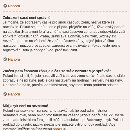
Nahoru
Zobrazení časů není správné!
Je možné, že zobrazený čas je pro jinou časovou zónu, než ve které se
nacházíte. Pokud se jedná o tento případ, přejděte na váš „Uživatelský panel“
na záložku „Nastavení fóra“ a změňte vaši časovou zónu, aby odpovídala vaší
konkrétní oblasti, např. Praha, Bratislava, Londýn, New York, Sydney atd.
Vezměte prosím na vědomí, že změnu časové zóny, stejně jako většinu
nastavení, můžou provádět jen zaregistrovaní uživatelé. Pokud ještě nejste
registrováni, toto je dobrý důvod, proč tak učinit.
Nahoru
Změnil jsem časovou zónu, ale čas se stále nezobrazuje správně!
Pokud jste si jisti, že jste nastavili vaši časovou zónu správně, ale čas se stále
zobrazuje nesprávně, pak je čas nastavený na hodinách serveru nesprávný.
Upozorněte na to, prosím, administrátora, aby mohl tento problém odstranit.
Nahoru
Můj jazyk není na seznamu!
Pokud váš jazyk není na seznamu jazyků, tak ho buď administrátor
nenainstaloval, nebo nikdo toto fórum do vašeho jazyka nepřeložil. Zkuste se
zeptat administrátora fóra, jestli může nainstalovat požadovaný jazyk. Pokud
překlad do vašeho jazyku neexistuje, můžete vytvořit nový překlad. Více
informací můžete najít na webu
phpBB
®.