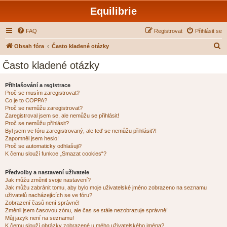
Equilibrie
FAQ
Registrovat
Přihlásit se
H
Obsah fóra
Často kladené otázky
l
Často kladené otázky
e
d
Přihlašování a registrace
Proč se musím zaregistrovat?
a
Co je to COPPA?
t
Proč se nemůžu zaregistrovat?
Zaregistroval jsem se, ale nemůžu se přihlásit!
Proč se nemůžu přihlásit?
Byl jsem ve fóru zaregistrovaný, ale teď se nemůžu přihlásit?!
Zapomněl jsem heslo!
Proč se automaticky odhlašuji?
K čemu slouží funkce „Smazat cookies“?
Předvolby a nastavení uživatele
Jak můžu změnit svoje nastavení?
Jak můžu zabránit tomu, aby bylo moje uživatelské jméno zobrazeno na seznamu
uživatelů nacházejících se ve fóru?
Zobrazení časů není správné!
Změnil jsem časovou zónu, ale čas se stále nezobrazuje správně!
Můj jazyk není na seznamu!
K čemu slouží obrázky zobrazené u mého uživatelského jména?