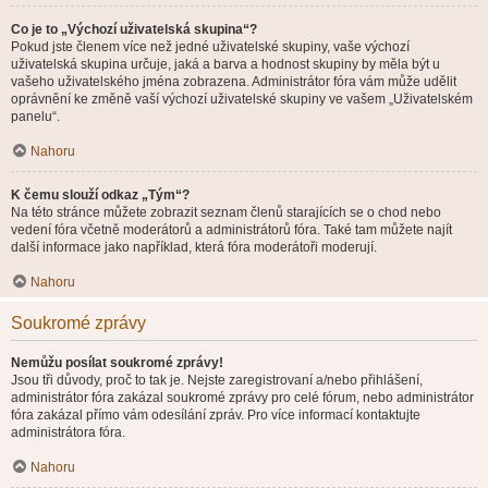
Co je to „Výchozí uživatelská skupina“?
Pokud jste členem více než jedné uživatelské skupiny, vaše výchozí
uživatelská skupina určuje, jaká a barva a hodnost skupiny by měla být u
vašeho uživatelského jména zobrazena. Administrátor fóra vám může udělit
oprávnění ke změně vaší výchozí uživatelské skupiny ve vašem „Uživatelském
panelu“.
Nahoru
K čemu slouží odkaz „Tým“?
Na této stránce můžete zobrazit seznam členů starajících se o chod nebo
vedení fóra včetně moderátorů a administrátorů fóra. Také tam můžete najít
další informace jako například, která fóra moderátoři moderují.
Nahoru
Soukromé zprávy
Nemůžu posílat soukromé zprávy!
Jsou tři důvody, proč to tak je. Nejste zaregistrovaní a/nebo přihlášení,
administrátor fóra zakázal soukromé zprávy pro celé fórum, nebo administrátor
fóra zakázal přímo vám odesílání zpráv. Pro více informací kontaktujte
administrátora fóra.
Nahoru