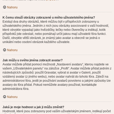
Nahoru
K čemu slouží obrázky zobrazené u mého uživatelského jména?
Existují dva druhy obrázků, které můžou být v příspěvcích zobrazeny u
uživatelského jména. Jedním z nich jsou obrázky asociované s vaší hodností,
které obvykle vypadají jako hvězdičky, tečky nebo čtverečky a indikují, kolik
příspěvků jste odeslali, nebo pomáhají určit jakou mají uživatelé fóra funkci.
Další, obvykle větší obrázek, je známý jako avatar a obecně se jedná o
unikátní nebo osobní obrázek každého uživatele.
Nahoru
Jak můžu u svého jména zobrazit avatar?
Avatar můžete přidat pomocí možnosti „Nastavení avataru“, kterou najdete ve
vašem „Uživatelském panelu“ na záložce „Profil“. Avatar můžete přidat jedním z
následujících způsobů: použít Gravatar, vybrat si avatar v Galerii, použít
vzdálený avatar (z jiného webu), nebo avatar nahrát do tohoto fóra. Záleží na
administrátorovi fóra, jestli je používání avatarů povoleno a jakými způsoby lze
avatary do fóra přidat. Pokud nemůžete avatary používat, kontaktujte
administrátora fóra.
Nahoru
Jaká je moje hodnost a jak ji můžu změnit?
Hodnosti, které jsou zobrazeny pod vaším uživatelským jménem, indikují počet