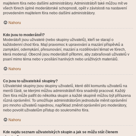
majitelem fóra nebo dalšími administrátory. Administrátoři také můžou mít ve
všech fórech úplné moderátorské schopnosti, opět v závislosti na nastavení
provedeném majitelem fóra nebo dalšími administrátory.
Nahoru
Kdo jsou to moderátoři?
Moderátoři jsou uživatelé (nebo skupiny uživatelů), kteří se starají o
každodenní chod fóra. Mají pravomoc k upravování a mazání příspěvků a
zamykání, odemykání, přesunování, mazání a rozdělování témat ve fórech,
která moderují. Obecně jsou moderátoři přítomni, aby zabraňovali uživatelů v
psaní mimo téma nebo v posílání hanlivých nebo urážlivých materiálů.
Nahoru
Co jsou to uživatelské skupiny?
Uživatelské skupiny jsou skupiny uživatelů, které dělí komunitu uživatelů na
menší části, se kterými můžou administrátoři fóra snadněji pracovat. Každý
člen fóra může patřit do několika skupin a každé skupině můžou být přiřazena
různá oprávnění. To umožňuje administrátorům jednoduše měnit oprávnění
pro mnoho uživatelů najednou, například změnit oprávnění pro moderátory,
nebo povolit uživatelům přístup do soukromého fóra.
Nahoru
Kde najdu seznam uživatelských skupin a jak se můžu stát členem