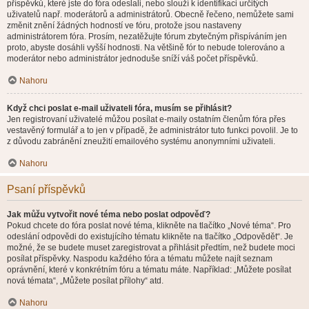
příspěvků, které jste do fóra odeslali, nebo slouží k identifikaci určitých
uživatelů např. moderátorů a administrátorů. Obecně řečeno, nemůžete sami
změnit znění žádných hodností ve fóru, protože jsou nastaveny
administrátorem fóra. Prosím, nezatěžujte fórum zbytečným přispíváním jen
proto, abyste dosáhli vyšší hodnosti. Na většině fór to nebude tolerováno a
moderátor nebo administrátor jednoduše sníží váš počet příspěvků.
Nahoru
Když chci poslat e-mail uživateli fóra, musím se přihlásit?
Jen registrovaní uživatelé můžou posílat e-maily ostatním členům fóra přes
vestavěný formulář a to jen v případě, že administrátor tuto funkci povolil. Je to
z důvodu zabránění zneužití emailového systému anonymními uživateli.
Nahoru
Psaní příspěvků
Jak můžu vytvořit nové téma nebo poslat odpověď?
Pokud chcete do fóra poslat nové téma, klikněte na tlačítko „Nové téma“. Pro
odeslání odpovědi do existujícího tématu klikněte na tlačítko „Odpovědět“. Je
možné, že se budete muset zaregistrovat a přihlásit předtím, než budete moci
posílat příspěvky. Naspodu každého fóra a tématu můžete najít seznam
oprávnění, které v konkrétním fóru a tématu máte. Například: „Můžete posílat
nová témata“, „Můžete posílat přílohy“ atd.
Nahoru