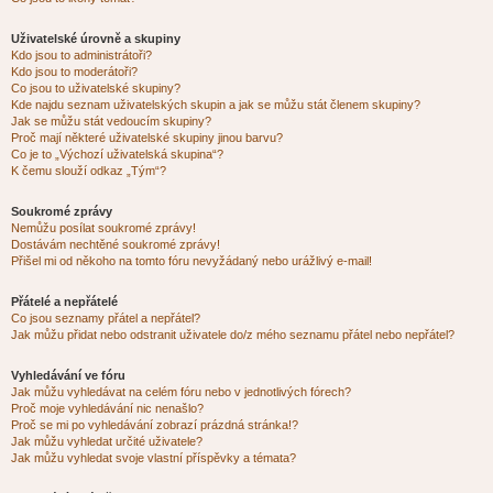
Uživatelské úrovně a skupiny
Kdo jsou to administrátoři?
Kdo jsou to moderátoři?
Co jsou to uživatelské skupiny?
Kde najdu seznam uživatelských skupin a jak se můžu stát členem skupiny?
Jak se můžu stát vedoucím skupiny?
Proč mají některé uživatelské skupiny jinou barvu?
Co je to „Výchozí uživatelská skupina“?
K čemu slouží odkaz „Tým“?
Soukromé zprávy
Nemůžu posílat soukromé zprávy!
Dostávám nechtěné soukromé zprávy!
Přišel mi od někoho na tomto fóru nevyžádaný nebo urážlivý e-mail!
Přátelé a nepřátelé
Co jsou seznamy přátel a nepřátel?
Jak můžu přidat nebo odstranit uživatele do/z mého seznamu přátel nebo nepřátel?
Vyhledávání ve fóru
Jak můžu vyhledávat na celém fóru nebo v jednotlivých fórech?
Proč moje vyhledávání nic nenašlo?
Proč se mi po vyhledávání zobrazí prázdná stránka!?
Jak můžu vyhledat určité uživatele?
Jak můžu vyhledat svoje vlastní příspěvky a témata?