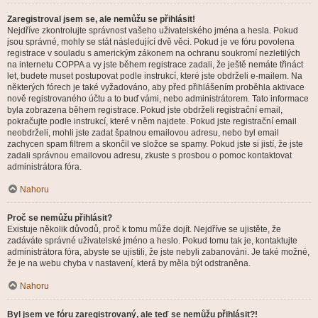
Zaregistroval jsem se, ale nemůžu se přihlásit!
Nejdříve zkontrolujte správnost vašeho uživatelského jména a hesla. Pokud
jsou správné, mohly se stát následující dvě věci. Pokud je ve fóru povolena
registrace v souladu s americkým zákonem na ochranu soukromí nezletilých
na internetu COPPA a vy jste během registrace zadali, že ještě nemáte třináct
let, budete muset postupovat podle instrukcí, které jste obdrželi e-mailem. Na
některých fórech je také vyžadováno, aby před přihlášením proběhla aktivace
nově registrovaného účtu a to buď vámi, nebo administrátorem. Tato informace
byla zobrazena během registrace. Pokud jste obdrželi registrační email,
pokračujte podle instrukcí, které v něm najdete. Pokud jste registrační email
neobdrželi, mohli jste zadat špatnou emailovou adresu, nebo byl email
zachycen spam filtrem a skončil ve složce se spamy. Pokud jste si jistí, že jste
zadali správnou emailovou adresu, zkuste s prosbou o pomoc kontaktovat
administrátora fóra.
Nahoru
Proč se nemůžu přihlásit?
Existuje několik důvodů, proč k tomu může dojít. Nejdříve se ujistěte, že
zadáváte správné uživatelské jméno a heslo. Pokud tomu tak je, kontaktujte
administrátora fóra, abyste se ujistili, že jste nebyli zabanováni. Je také možné,
že je na webu chyba v nastavení, která by měla být odstraněna.
Nahoru
Byl jsem ve fóru zaregistrovaný, ale teď se nemůžu přihlásit?!