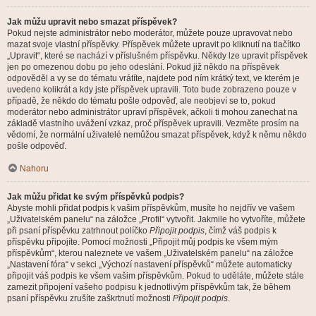
Jak můžu upravit nebo smazat příspěvek?
Pokud nejste administrátor nebo moderátor, můžete pouze upravovat nebo
mazat svoje vlastní příspěvky. Příspěvek můžete upravit po kliknutí na tlačítko
„Upravit“, které se nachází v příslušném příspěvku. Někdy lze upravit příspěvek
jen po omezenou dobu po jeho odeslání. Pokud již někdo na příspěvek
odpověděl a vy se do tématu vrátíte, najdete pod ním krátký text, ve kterém je
uvedeno kolikrát a kdy jste příspěvek upravili. Toto bude zobrazeno pouze v
případě, že někdo do tématu pošle odpověď, ale neobjeví se to, pokud
moderátor nebo administrátor upraví příspěvek, ačkoli ti mohou zanechat na
základě vlastního uvážení vzkaz, proč příspěvek upravili. Vezměte prosím na
vědomí, že normální uživatelé nemůžou smazat příspěvek, když k němu někdo
pošle odpověď.
Nahoru
Jak můžu přidat ke svým příspěvků podpis?
Abyste mohli přidat podpis k vašim příspěvkům, musíte ho nejdřív ve vašem
„Uživatelském panelu“ na záložce „Profil“ vytvořit. Jakmile ho vytvoříte, můžete
při psaní příspěvku zatrhnout políčko
Připojit podpis
, čímž váš podpis k
příspěvku připojíte. Pomocí možnosti „Připojit můj podpis ke všem mým
příspěvkům“, kterou naleznete ve vašem „Uživatelském panelu“ na záložce
„Nastavení fóra“ v sekci „Výchozí nastavení příspěvků“ můžete automaticky
připojit váš podpis ke všem vašim příspěvkům. Pokud to uděláte, můžete stále
zamezit připojení vašeho podpisu k jednotlivým příspěvkům tak, že během
psaní příspěvku zrušíte zaškrtnutí možnosti
Připojit podpis
.