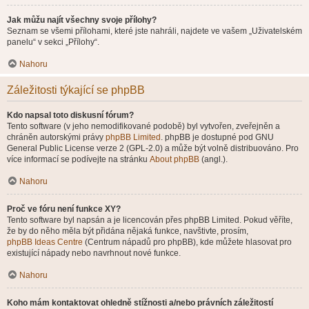
Jak můžu najít všechny svoje přílohy?
Seznam se všemi přílohami, které jste nahráli, najdete ve vašem „Uživatelském
panelu“ v sekci „Přílohy“.
Nahoru
Záležitosti týkající se phpBB
Kdo napsal toto diskusní fórum?
Tento software (v jeho nemodifikované podobě) byl vytvořen, zveřejněn a
chráněn autorskými právy
phpBB Limited
. phpBB je dostupné pod GNU
General Public License verze 2 (GPL-2.0) a může být volně distribuováno. Pro
více informací se podívejte na stránku
About phpBB
(angl.).
Nahoru
Proč ve fóru není funkce XY?
Tento software byl napsán a je licencován přes phpBB Limited. Pokud věříte,
že by do něho měla být přidána nějaká funkce, navštivte, prosím,
phpBB Ideas Centre
(Centrum nápadů pro phpBB), kde můžete hlasovat pro
existující nápady nebo navrhnout nové funkce.
Nahoru
Koho mám kontaktovat ohledně stížnosti a/nebo právních záležitostí