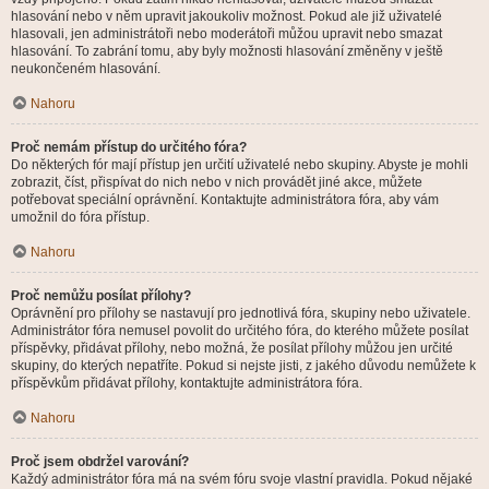
hlasování nebo v něm upravit jakoukoliv možnost. Pokud ale již uživatelé
hlasovali, jen administrátoři nebo moderátoři můžou upravit nebo smazat
hlasování. To zabrání tomu, aby byly možnosti hlasování změněny v ještě
neukončeném hlasování.
Nahoru
Proč nemám přístup do určitého fóra?
Do některých fór mají přístup jen určití uživatelé nebo skupiny. Abyste je mohli
zobrazit, číst, přispívat do nich nebo v nich provádět jiné akce, můžete
potřebovat speciální oprávnění. Kontaktujte administrátora fóra, aby vám
umožnil do fóra přístup.
Nahoru
Proč nemůžu posílat přílohy?
Oprávnění pro přílohy se nastavují pro jednotlivá fóra, skupiny nebo uživatele.
Administrátor fóra nemusel povolit do určitého fóra, do kterého můžete posílat
příspěvky, přidávat přílohy, nebo možná, že posílat přílohy můžou jen určité
skupiny, do kterých nepatříte. Pokud si nejste jisti, z jakého důvodu nemůžete k
příspěvkům přidávat přílohy, kontaktujte administrátora fóra.
Nahoru
Proč jsem obdržel varování?
Každý administrátor fóra má na svém fóru svoje vlastní pravidla. Pokud nějaké