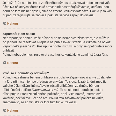
Je možné, že administrátor z nějakého důvodu deaktivoval nebo smazal váš
účet. Na některých fórech také pravidelně odstraňují uživatele, kteří dlouhou
dobu do fóra nic nenapsali, čímž se zmenší velikost databáze. Pokud je to váš
případ, zaregistrujte se znovu a pokuste se více zapojit do diskuzí.
Nahoru
Zapomněl jsem heslo!
Nepropadejte panice! Vaše původní heslo nelze sice získat zpět, ale můžete
ho jednoduše resetovat. Přejděte na přihlašovací stránku a klikněte na odkaz
Zapomněl/a jsem heslo
. Postupujte podle instrukcí a brzy se opět budete moci
přihlásit.
Pokud nebudete moci resetovat vaše heslo, kontaktujte administrátora fóra.
Nahoru
Proč se automaticky odhlašuji?
Pokud nezatrhnete během přihlašování políčko
Zapamatovat si mě
zůstanete
na fóru přihlášen jen po přednastavený čas. To slouží k zabránění zneužití
vašeho účtu někým jiným. Abyste zůstali přihlášeni, zatrhněte během
přihlašování políčko
Zapamatovat si mě
. To se ale nedoporučuje, pokud
přistupujete k fóru ze sdíleného počítače, např. v knihovně, internetové
kavárně, počítačové učebně atd. Pokud toto zaškrtávací políčko nevidíte,
znamená to, že administrátor fóra tuto funkci zakázal.
Nahoru