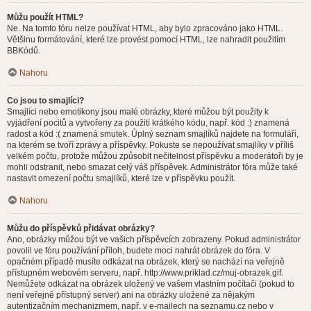
Můžu použít HTML?
Ne. Na tomto fóru nelze používat HTML, aby bylo zpracováno jako HTML.
Většinu formátování, které lze provést pomocí HTML, lze nahradit použitím
BBKódů.
Nahoru
Co jsou to smajlíci?
Smajlíci nebo emotikony jsou malé obrázky, které můžou být použity k
vyjádření pocitů a vytvořeny za použití krátkého kódu, např. kód :) znamená
radost a kód :( znamená smutek. Úplný seznam smajlíků najdete na formuláři,
na kterém se tvoří zprávy a příspěvky. Pokuste se nepoužívat smajlíky v příliš
velkém počtu, protože můžou způsobit nečitelnost příspěvku a moderátoři by je
mohli odstranit, nebo smazat celý váš příspěvek. Administrátor fóra může také
nastavit omezení počtu smajlíků, které lze v příspěvku použít.
Nahoru
Můžu do příspěvků přidávat obrázky?
Ano, obrázky můžou být ve vašich příspěvcích zobrazeny. Pokud administrátor
povolil ve fóru používání příloh, budete moci nahrát obrázek do fóra. V
opačném případě musíte odkázat na obrázek, který se nachází na veřejně
přístupném webovém serveru, např. http://www.priklad.cz/muj-obrazek.gif.
Nemůžete odkázat na obrázek uložený ve vašem vlastním počítači (pokud to
není veřejně přístupný server) ani na obrázky uložené za nějakým
autentizačním mechanizmem, např. v e-mailech na seznamu.cz nebo v