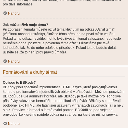
pro další informace.
Nahoru
Jak můžu oživit moje téma?
Při zobrazení tématu můžete oživit téma kliknutím na odkaz „Oživit téma“
(většinou naspodu stránky), čímž se téma přesune na první místo ve fóru.
Pokud tento odkaz nevidíte, mohlo být oživování témat zakázáno, nebo ještě
neuběhla doba, po které je povoleno téma oživit. Oživit téma jde také
jednoduše tak, že do něho odešlete příspěvek. Pokud to ale budete dělat,
ujistěte se, že to není proti pravidlům fóra.
Nahoru
Formátování a druhy témat
Co jsou to BBKódy?
BBKódy jsou speciální implementace HTML jazyka, které poskytují velkou
kontrolu pro formátování jednotlivých objektů v příspěvcích. Možnost používání
BBKódů uděluje administrátor fóra, ale BBKódy je také možné pro jednotlivé
příspěvky zakázat ve formuláři pro odesílání příspěvků. BBKódy se používají
podobně jako HTML, ale tagy jsou uzavřeny v hranatých závorkách [ a ] a ne v
< a >. Pro více informací o formátování pomocí BBKódů se podívejte na
průvodce, ke kterému najdete odkaz na stránce, na které se píší příspěvky.
Nahoru