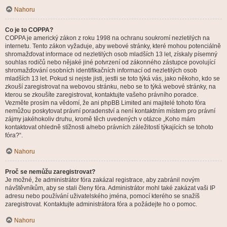
Nahoru
Co je to COPPA?
COPPA je americký zákon z roku 1998 na ochranu soukromí nezletilých na
internetu. Tento zákon vyžaduje, aby webové stránky, které mohou potenciálně
shromažďovat informace od nezletilých osob mladších 13 let, získaly písemný
souhlas rodičů nebo nějaké jiné potvrzení od zákonného zástupce povolující
shromažďování osobních identifikačních informací od nezletilých osob
mladších 13 let. Pokud si nejste jisti, jestli se toto týká vás, jako někoho, kdo se
zkouší zaregistrovat na webovou stránku, nebo se to týká webové stránky, na
kterou se zkoušíte zaregistrovat, kontaktujte vašeho právního poradce.
Vezměte prosím na vědomí, že ani phpBB Limited ani majitelé tohoto fóra
nemůžou poskytovat právní poradenství a není kontaktním místem pro právní
zájmy jakéhokoliv druhu, kromě těch uvedených v otázce „Koho mám
kontaktovat ohledně stížnosti a/nebo právních záležitostí týkajících se tohoto
fóra?“.
Nahoru
Proč se nemůžu zaregistrovat?
Je možné, že administrátor fóra zakázal registrace, aby zabránil novým
návštěvníkům, aby se stali členy fóra. Administrátor mohl také zakázat vaši IP
adresu nebo používání uživatelského jména, pomocí kterého se snažíš
zaregistrovat. Kontaktujte administrátora fóra a požádejte ho o pomoc.
Nahoru