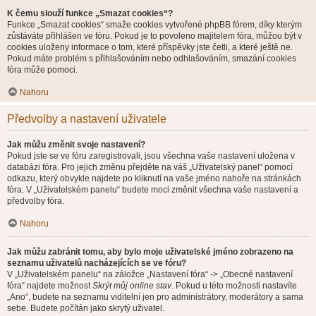
K čemu slouží funkce „Smazat cookies“?
Funkce „Smazat cookies“ smaže cookies vytvořené phpBB fórem, díky kterým
zůstáváte přihlášen ve fóru. Pokud je to povoleno majitelem fóra, můžou být v
cookies uloženy informace o tom, které příspěvky jste četli, a které ještě ne.
Pokud máte problém s přihlašováním nebo odhlašováním, smazání cookies
fóra může pomoci.
Nahoru
Předvolby a nastavení uživatele
Jak můžu změnit svoje nastavení?
Pokud jste se ve fóru zaregistrovali, jsou všechna vaše nastavení uložena v
databázi fóra. Pro jejich změnu přejděte na váš „Uživatelský panel“ pomocí
odkazu, který obvykle najdete po kliknutí na vaše jméno nahoře na stránkách
fóra. V „Uživatelském panelu“ budete moci změnit všechna vaše nastavení a
předvolby fóra.
Nahoru
Jak můžu zabránit tomu, aby bylo moje uživatelské jméno zobrazeno na
seznamu uživatelů nacházejících se ve fóru?
V „Uživatelském panelu“ na záložce „Nastavení fóra“ -> „Obecné nastavení
fóra“ najdete možnost
Skrýt můj online stav
. Pokud u této možnosti nastavíte
„Ano“, budete na seznamu viditelní jen pro administrátory, moderátory a sama
sebe. Budete počítán jako skrytý uživatel.