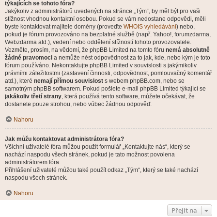
týkajících se tohoto fóra?
Jakýkoliv z administrátorů uvedených na stránce „Tým“, by měl být pro vaši
stížnost vhodnou kontaktní osobou. Pokud se vám nedostane odpovědi, měli
byste kontaktovat majitele domény (proveďte
WHOIS vyhledávání
) nebo,
pokud je fórum provozováno na bezplatné službě (např. Yahoo!, forumzdarma,
Webzdarma atd.), vedení nebo oddělení stížností tohoto provozovatele.
Vezměte, prosím, na vědomí, že phpBB Limited na tomto fóru
nemá absolutně
žádné pravomoci
a nemůže nést odpovědnost za to jak, kde, nebo kým je toto
fórum používáno. Nekontaktujte phpBB Limited v souvislosti s jakýmikoliv
právními záležitostmi (zastavení činnosti, odpovědnost, pomlouvačný komentář
atd.), které
nemají přímou souvislost
s webem phpBB.com, nebo se
samotným phpBB softwarem. Pokud pošlete e-mail phpBB Limited týkající se
jakákoliv třetí strany
, která používá tento software, můžete očekávat, že
dostanete pouze strohou, nebo vůbec žádnou odpověď.
Nahoru
Jak můžu kontaktovat administrátora fóra?
Všichni uživatelé fóra můžou použít formulář „Kontaktujte nás“, který se
nachází naspodu všech stránek, pokud je tato možnost povolena
administrátorem fóra.
Přihlášení uživatelé můžou také použít odkaz „Tým“, který se také nachází
naspodu všech stránek.
Nahoru
Přejít na