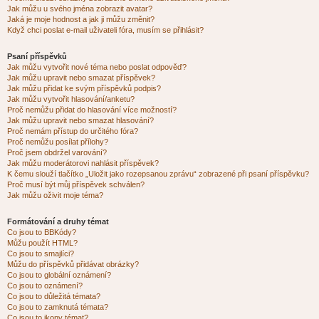
Jak můžu u svého jména zobrazit avatar?
Jaká je moje hodnost a jak ji můžu změnit?
Když chci poslat e-mail uživateli fóra, musím se přihlásit?
Psaní příspěvků
Jak můžu vytvořit nové téma nebo poslat odpověď?
Jak můžu upravit nebo smazat příspěvek?
Jak můžu přidat ke svým příspěvků podpis?
Jak můžu vytvořit hlasování/anketu?
Proč nemůžu přidat do hlasování více možností?
Jak můžu upravit nebo smazat hlasování?
Proč nemám přístup do určitého fóra?
Proč nemůžu posílat přílohy?
Proč jsem obdržel varování?
Jak můžu moderátorovi nahlásit příspěvek?
K čemu slouží tlačítko „Uložit jako rozepsanou zprávu“ zobrazené při psaní příspěvku?
Proč musí být můj příspěvek schválen?
Jak můžu oživit moje téma?
Formátování a druhy témat
Co jsou to BBKódy?
Můžu použít HTML?
Co jsou to smajlíci?
Můžu do příspěvků přidávat obrázky?
Co jsou to globální oznámení?
Co jsou to oznámení?
Co jsou to důležitá témata?
Co jsou to zamknutá témata?
Co jsou to ikony témat?