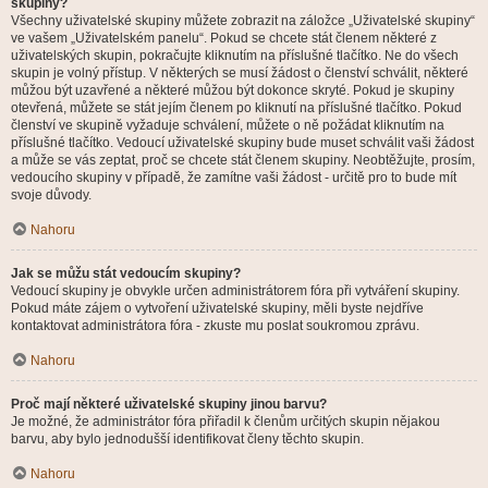
skupiny?
Všechny uživatelské skupiny můžete zobrazit na záložce „Uživatelské skupiny“
ve vašem „Uživatelském panelu“. Pokud se chcete stát členem některé z
uživatelských skupin, pokračujte kliknutím na příslušné tlačítko. Ne do všech
skupin je volný přístup. V některých se musí žádost o členství schválit, některé
můžou být uzavřené a některé můžou být dokonce skryté. Pokud je skupiny
otevřená, můžete se stát jejím členem po kliknutí na příslušné tlačítko. Pokud
členství ve skupině vyžaduje schválení, můžete o ně požádat kliknutím na
příslušné tlačítko. Vedoucí uživatelské skupiny bude muset schválit vaši žádost
a může se vás zeptat, proč se chcete stát členem skupiny. Neobtěžujte, prosím,
vedoucího skupiny v případě, že zamítne vaši žádost - určitě pro to bude mít
svoje důvody.
Nahoru
Jak se můžu stát vedoucím skupiny?
Vedoucí skupiny je obvykle určen administrátorem fóra při vytváření skupiny.
Pokud máte zájem o vytvoření uživatelské skupiny, měli byste nejdříve
kontaktovat administrátora fóra - zkuste mu poslat soukromou zprávu.
Nahoru
Proč mají některé uživatelské skupiny jinou barvu?
Je možné, že administrátor fóra přiřadil k členům určitých skupin nějakou
barvu, aby bylo jednodušší identifikovat členy těchto skupin.
Nahoru