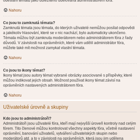
odeslání tématu jako důležitého udělována administrátorem fóra.
Nahoru
Co jsou to zamknutá témata?
Zamknutá témata jsou témata, do kterých uživatelé nemůžou posílat odpovědi
a jakékoliv hlasování, které se v nic nachází, bylo automaticky ukončeno.
Témata můžou být zamknuta moderátorem nebo administrátorem fóra z řady
důvodů. V závislosti na oprávněních, které vám udělil administrátor fóra,
můžete také mít možnost zamykat vlastní témata.
Nahoru
Co jsou to ikony témat?
Ikony témat jsou autory témat vybrané obrázky asociované s příspěvky, které
můžou indikovat jejich obsah. Možnost používat ikony témat závisí na
oprávněních nastavených administrátorem fóra.
Nahoru
Uživatelské úrovně a skupiny
Kdo jsou to administrátoři?
Administrátoři jsou uživatelé fóra, kteří mají nejvyšší úroveň kontroly nad celým
fórem. Tito členové můžou kontrolovat všechny aspekty fóra, včetně nastavení
oprávnění, banování uživatelů, vytváření uživatelských skupin nebo
moderátorů atd. a to v závislosti na oprávněních, která jsou jim udělena