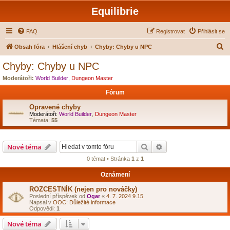
Equilibrie
FAQ
Registrovat
Přihlásit se
H
Obsah fóra
Hlášení chyb
Chyby: Chyby u NPC
l
Chyby: Chyby u NPC
e
Moderátoři:
World Builder
,
Dungeon Master
d
Fórum
a
Opravené chyby
t
Moderátoři:
World Builder
,
Dungeon Master
Témata:
55
Hledat
Pokročilé hledání
Nové téma
0 témat • Stránka
1
z
1
Oznámení
ROZCESTNÍK (nejen pro nováčky)
Poslední příspěvek od
Ogar
«
4. 7. 2024 9.15
Napsal v
OOC: Důležité informace
Odpovědi:
1
Nové téma