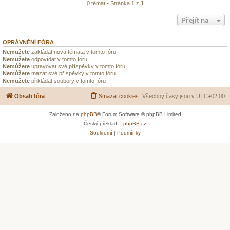
0 témat • Stránka
1
z
1
Přejít na
OPRÁVNĚNÍ FÓRA
Nemůžete
zakládat nová témata v tomto fóru
Nemůžete
odpovídat v tomto fóru
Nemůžete
upravovat své příspěvky v tomto fóru
Nemůžete
mazat své příspěvky v tomto fóru
Nemůžete
přikládat soubory v tomto fóru
Obsah fóra
Smazat cookies
Všechny časy jsou v
UTC+02:00
Založeno na
phpBB
® Forum Software © phpBB Limited
Český překlad –
phpBB.cz
Soukromí
|
Podmínky