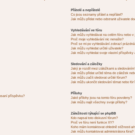
Přátelé a nepřátelé
Co jsou seznamy přátel a nepřátel?
Jak můžu přidat nebo odstranit uživatele d
Vyhledávání ve fóru
Jak můžu vyhledávat na celém fóru nebo v 
Proč moje vyhledávání nic nenašlo?
Proč se mi po vyhledávání zobrazí prázdná
Jak můžu vyhledat určité uživatele?
Jak můžu vyhledat svoje vlastní příspěvky
Sledování a záložky
Jaký je rozdíl mezi záložkami a sledováním
Jak můžu přidat určité téma do záložek neb
Jak můžu začít sledovat určité fórum?
Jak můžu ukončit sledování témat nebo fór
Přílohy
 psaní příspěvku?
Jaké přílohy jsou na tomto fóru povoleny?
Jak můžu najít všechny svoje přílohy?
Záležitosti týkající se phpBB
Kdo napsal toto diskusní fórum?
Proč ve fóru není funkce XY?
Koho mám kontaktovat ohledně stížnosti a/ne
Jak můžu kontaktovat administrátora fóra?