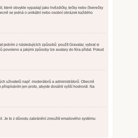
í, které obvykle vypadají jako hvězdičky, tečky nebo čtverečky
 a obecně se jedná o unikátní nebo osobní obrázek každého
t jedním z následujících způsobů: použít Gravatar, vybrat si
tarů povoleno a jakými způsoby lze avatary do fóra přidat. Pokud
itých uživatelů např. moderátorů a administrátorů. Obecně
přispíváním jen proto, abyste dosáhli vyšší hodnosti. Na
olil. Je to z důvodu zabránění zneužití emailového systému