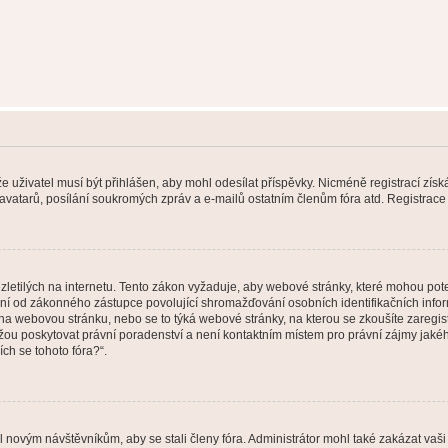
 že uživatel musí být přihlášen, aby mohl odesílat příspěvky. Nicméně registrací zís
 avatarů, posílání soukromých zpráv a e-mailů ostatním členům fóra atd. Registrace 
etilých na internetu. Tento zákon vyžaduje, aby webové stránky, které mohou pot
ní od zákonného zástupce povolující shromažďování osobních identifikačních informac
vat na webovou stránku, nebo se to týká webové stránky, na kterou se zkoušíte zareg
ůžou poskytovat právní poradenství a není kontaktním místem pro právní zájmy ja
ích se tohoto fóra?“.
il novým návštěvníkům, aby se stali členy fóra. Administrátor mohl také zakázat va