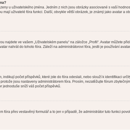
éna?
azeny u uživatelského jména. Jedním z nich jsou obrázky asociované s vaší hodnost
jakou mají uživatelé fóra funkci. Další, obvykle větší obrázek, je známý jako avatar
ou najdete ve vašem „Uživatelském panelu“ na záložce „Profil“. Avatar můžete přida
vatar nahrát do tohoto fóra. Záleží na administrátorovi fóra, jestli je používání ava
ndikují počet příspěvků, které jste do fóra odeslali, nebo slouží k identifikaci urč
protože jsou nastaveny administrátorem fóra. Prosím, nezatěžujte fórum zbytečným 
or jednoduše sníží váš počet příspěvků.
m fóra přes vestavěný formulář a to jen v případě, že administrátor tuto funkci pov