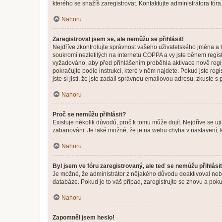
kterého se snažíš zaregistrovat. Kontaktujte administrátora fór
Nahoru
Zaregistroval jsem se, ale nemůžu se přihlásit!
Nejdříve zkontrolujte správnost vašeho uživatelského jména a 
soukromí nezletilých na internetu COPPA a vy jste během registr
vyžadováno, aby před přihlášením proběhla aktivace nově regis
pokračujte podle instrukcí, které v něm najdete. Pokud jste re
jste si jistí, že jste zadali správnou emailovou adresu, zkuste 
Nahoru
Proč se nemůžu přihlásit?
Existuje několik důvodů, proč k tomu může dojít. Nejdříve se ujis
zabanováni. Je také možné, že je na webu chyba v nastavení, k
Nahoru
Byl jsem ve fóru zaregistrovaný, ale teď se nemůžu přihlásit
Je možné, že administrátor z nějakého důvodu deaktivoval nebo 
databáze. Pokud je to váš případ, zaregistrujte se znovu a pokus
Nahoru
Zapomněl jsem heslo!