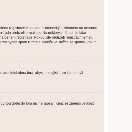
povolena registrace v souladu s americkým zákonem na ochranu
eré jste obdrželi e-mailem. Na některých fórech je také
 během registrace. Pokud jste obdrželi registrační email,
ail zachycen spam filtrem a skončil ve složce se spamy. Pokud
dministrátora fóra, abyste se ujistili, že jste nebyli
louhou dobu do fóra nic nenapsali, čímž se zmenší velikost