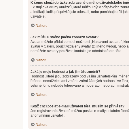
K čemu slouží obrázky zobrazené u mého uživatelského jm
Existují dva druhy obrázků, které můžou být v příspěvcích zobr
a indikují, kolik příspěvků jste odeslali, nebo pomáhají určit 
uživatele.
Nahoru
Jak můžu u svého jména zobrazit avatar?
Avatar můžete přidat pomocí možnosti „Nastavení avataru“, kter
avatar v Galerii, použít vzdálený avatar (z jiného webu), nebo a
nemůžete avatary používat, kontaktujte administrátora fóra.
Nahoru
Jaká je moje hodnost a jak ji můžu změnit?
Hodnosti, které jsou zobrazeny pod vaším uživatelským jménem, i
řečeno, nemůžete sami změnit znění žádných hodností ve fóru, 
většině fór to nebude tolerováno a moderátor nebo administrát
Nahoru
Když chci poslat e-mail uživateli fóra, musím se přihlásit?
Jen registrovaní uživatelé můžou posílat e-maily ostatním členů
anonymními uživateli.
Nahoru