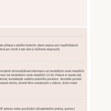
káte přístup k dalším funkcím, které nejsou pro nepřihlášené
trvá jen chvíli a tak vám ji můžeme doporučit.
enciálně shromažďovat informace od nezletilých osob mladších
í od nezletilých osob mladších 13 let. Pokud si nejste jisti,
istrovat, kontaktujte vašeho právního poradce. Vezměte prosím
kéhokoliv druhu, kromě těch uvedených v otázce „Koho mám
ši IP adresu nebo používání uživatelského jména, pomocí