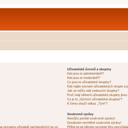
Uživatelské úrovně a skupiny
Kdo jsou to administrátoři?
Kdo jsou to moderátoři?
Co jsou to uživatelské skupiny?
Kde najdu seznam uživatelských skupin a j
Jak se můžu stát vedoucím skupiny?
Proč mají některé uživatelské skupiny jinou
Co je to „Výchozí uživatelská skupina“?
K čemu slouží odkaz „Tým“?
Soukromé zprávy
Nemůžu posílat soukromé zprávy!
Dostávám nechtěné soukromé zprávy!
na seznamu uživatelů nacházejících se ve
Přišel mi od někoho na tomto fóru nevyžáda