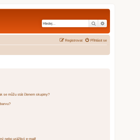
Hledat
Pokročilé hledání
Registrovat
Přihlásit se
ak se můžu stát členem skupiny?
 barvu?
ný nebo urážlivý e-mail!