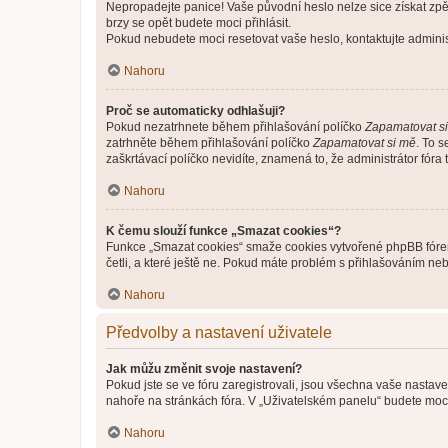
Nepropadejte panice! Vaše původní heslo nelze sice získat zpě
brzy se opět budete moci přihlásit.
Pokud nebudete moci resetovat vaše heslo, kontaktujte administ
Nahoru
Proč se automaticky odhlašuji?
Pokud nezatrhnete během přihlašování políčko
Zapamatovat s
zatrhněte během přihlašování políčko
Zapamatovat si mě
. To 
zaškrtávací políčko nevidíte, znamená to, že administrátor fóra 
Nahoru
K čemu slouží funkce „Smazat cookies“?
Funkce „Smazat cookies“ smaže cookies vytvořené phpBB fórem, 
četli, a které ještě ne. Pokud máte problém s přihlašováním 
Nahoru
Předvolby a nastavení uživatele
Jak můžu změnit svoje nastavení?
Pokud jste se ve fóru zaregistrovali, jsou všechna vaše nastav
nahoře na stránkách fóra. V „Uživatelském panelu“ budete moc
Nahoru