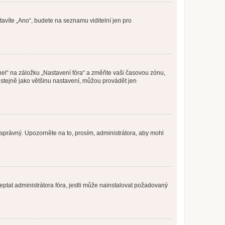
tavíte „Ano“, budete na seznamu viditelní jen pro
nel“ na záložku „Nastavení fóra“ a změňte vaši časovou zónu,
stejně jako většinu nastavení, můžou provádět jen
nesprávný. Upozorněte na to, prosím, administrátora, aby mohl
ptat administrátora fóra, jestli může nainstalovat požadovaný