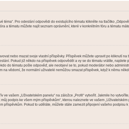
vé téma“. Pro odeslání odpovědi do existujícího tématu klikněte na tlačítko „Odpově
ra a tématu můžete najít seznam oprávnění, které v konkrétním fóru a tématu máte.
vat nebo mazat svoje vlastní příspěvky. Příspěvek můžete upravit po kliknutí na tla
ání. Pokud již někdo na příspěvek odpověděl a vy se do tématu vrátíte, najdete pod
ěkdo do tématu pošle odpověď, ale neobjeví se to, pokud moderátor nebo administr
osím na vědomí, že normální uživatelé nemůžou smazat příspěvek, když k němu něk
v ve vašem „Uživatelském panelu“ na záložce „Profil“ vytvořit. Jakmile ho vytvořít
jit můj podpis ke všem mým příspěvkům“, kterou naleznete ve vašem „Uživatelském p
im příspěvkům. Pokud to uděláte, můžete stále zamezit připojení vašeho podpisu k