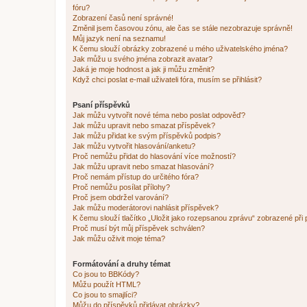
fóru?
Zobrazení časů není správné!
Změnil jsem časovou zónu, ale čas se stále nezobrazuje správně!
Můj jazyk není na seznamu!
K čemu slouží obrázky zobrazené u mého uživatelského jména?
Jak můžu u svého jména zobrazit avatar?
Jaká je moje hodnost a jak ji můžu změnit?
Když chci poslat e-mail uživateli fóra, musím se přihlásit?
Psaní příspěvků
Jak můžu vytvořit nové téma nebo poslat odpověď?
Jak můžu upravit nebo smazat příspěvek?
Jak můžu přidat ke svým příspěvků podpis?
Jak můžu vytvořit hlasování/anketu?
Proč nemůžu přidat do hlasování více možností?
Jak můžu upravit nebo smazat hlasování?
Proč nemám přístup do určitého fóra?
Proč nemůžu posílat přílohy?
Proč jsem obdržel varování?
Jak můžu moderátorovi nahlásit příspěvek?
K čemu slouží tlačítko „Uložit jako rozepsanou zprávu“ zobrazené při
Proč musí být můj příspěvek schválen?
Jak můžu oživit moje téma?
Formátování a druhy témat
Co jsou to BBKódy?
Můžu použít HTML?
Co jsou to smajlíci?
Můžu do příspěvků přidávat obrázky?