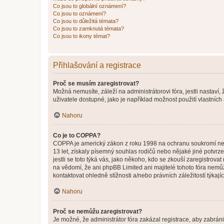
Co jsou to globální oznámení?
Co jsou to oznámení?
Co jsou to důležitá témata?
Co jsou to zamknutá témata?
Co jsou to ikony témat?
Přihlašování a registrace
Proč se musím zaregistrovat?
Možná nemusíte, záleží na administrátorovi fóra, jestli nastaví,
uživatele dostupné, jako je například možnost použití vlastních
Nahoru
Co je to COPPA?
COPPA je americký zákon z roku 1998 na ochranu soukromí nezl
13 let, získaly písemný souhlas rodičů nebo nějaké jiné potvrze
jestli se toto týká vás, jako někoho, kdo se zkouší zaregistro
na vědomí, že ani phpBB Limited ani majitelé tohoto fóra nem
kontaktovat ohledně stížnosti a/nebo právních záležitostí týkajíc
Nahoru
Proč se nemůžu zaregistrovat?
Je možné, že administrátor fóra zakázal registrace, aby zabrán