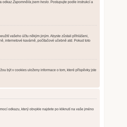
 na odkaz
Zapomněl/a jsem heslo
. Postupujte podle instrukcí a
eužití vašeho účtu někým jiným. Abyste zůstali přihlášeni,
vně, internetové kavárně, počítačové učebně atd. Pokud toto
ou být v cookies uloženy informace o tom, které příspěvky jste
omocí odkazu, který obvykle najdete po kliknutí na vaše jméno