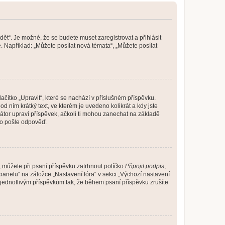
dět“. Je možné, že se budete muset zaregistrovat a přihlásit
 Například: „Můžete posílat nová témata“, „Můžete posílat
čítko „Upravit“, které se nachází v příslušném příspěvku.
 ním krátký text, ve kterém je uvedeno kolikrát a kdy jste
átor upraví příspěvek, ačkoli ti mohou zanechat na základě
do pošle odpověď.
e, můžete při psaní příspěvku zatrhnout políčko
Připojit podpis
,
anelu“ na záložce „Nastavení fóra“ v sekci „Výchozí nastavení
 jednotlivým příspěvkům tak, že během psaní příspěvku zrušíte