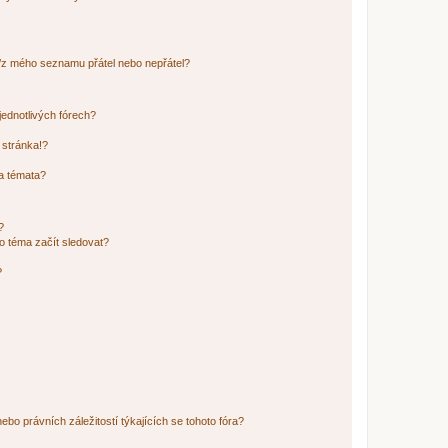
o/z mého seznamu přátel nebo nepřátel?
jednotlivých fórech?
 stránka!?
 a témata?
?
o téma začít sledovat?
?
bo právních záležitostí týkajících se tohoto fóra?