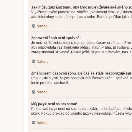
Jak můžu zabránit tomu, aby bylo moje uživatelské jméno z
V „Uživatelském panelu“ na záložce „Nastavení fóra“ -> „Obec
administrátory, moderátory a sama sebe. Budete počítán jako sk
Nahoru
Zobrazení časů není správné!
Je možné, že zobrazený čas je pro jinou časovou zónu, než ve k
aby odpovídala vaší konkrétní oblasti, např. Praha, Bratislav
zaregistrovaní uživatelé. Pokud ještě nejste registrováni, toto je
Nahoru
Změnil jsem časovou zónu, ale čas se stále nezobrazuje sp
Pokud jste si jisti, že jste nastavili vaši časovou zónu správn
tento problém odstranit.
Nahoru
Můj jazyk není na seznamu!
Pokud váš jazyk není na seznamu jazyků, tak ho buď administrát
jazyk. Pokud překlad do vašeho jazyku neexistuje, můžete vytv
Nahoru