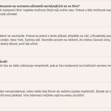
obrazeno na seznamu uživatelů nacházejících se ve fóru?
né nastavení fóra“ najdete možnost
Skrýt můj online stav
. Pokud u této možnosti nas
rytý uživatel.
teré se nacházíte. Pokud se jedná o tento případ, přejděte na váš „Uživatelský pa
a, Londýn, New York, Sydney atd. Vezměte prosím na vědomí, že změnu časové zóny, 
 dobrý důvod, proč tak učinit.
rávně!
ě, ale čas se stále zobrazuje nesprávně, pak je čas nastavený na hodinách serveru 
or nenainstaloval, nebo nikdo toto fórum do vašeho jazyka nepřeložil. Zkuste se ze
ořit nový překlad. Více informací můžete najít na webu
phpBB
®.