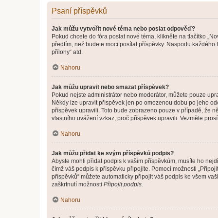
Psaní příspěvků
Jak můžu vytvořit nové téma nebo poslat odpověď?
Pokud chcete do fóra poslat nové téma, klikněte na tlačítko „No
předtím, než budete moci posílat příspěvky. Naspodu každého fó
přílohy“ atd.
Nahoru
Jak můžu upravit nebo smazat příspěvek?
Pokud nejste administrátor nebo moderátor, můžete pouze upravo
Někdy lze upravit příspěvek jen po omezenou dobu po jeho odesl
příspěvek upravili. Toto bude zobrazeno pouze v případě, že n
vlastního uvážení vzkaz, proč příspěvek upravili. Vezměte pr
Nahoru
Jak můžu přidat ke svým příspěvků podpis?
Abyste mohli přidat podpis k vašim příspěvkům, musíte ho nejdří
čímž váš podpis k příspěvku připojíte. Pomocí možnosti „Připo
příspěvků“ můžete automaticky připojit váš podpis ke všem vaš
zaškrtnutí možnosti
Připojit podpis
.
Nahoru