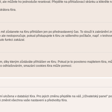
t, ale můžete ho jednoduše resetovat. Přejděte na přihlašovací stránku a klikněte
rátora fóra.
i mě
zůstanete na fóru přihlášen jen po přednastavený čas. To slouží k zabránění zn
se ale nedoporučuje, pokud přistupujete k fóru ze sdíleného počítače, např. v kniho
tuto funkci zakázal.
díky kterým zůstáváte přihlášen ve fóru. Pokud je to povoleno majitelem fóra, můž
nebo odhlašováním, smazání cookies fóra může pomoci.
ení uložena v databázi fóra. Pro jejich změnu přejděte na váš „Uživatelský panel“ p
i změnit všechna vaše nastavení a předvolby fóra.