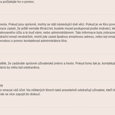
a a požádejte ho o pomoc.
hesla. Pokud jsou správné, mohly se stát následující dvě věci. Pokud je ve fóru 
ace zadali, že ještě nemáte třináct let, budete muset postupovat podle instrukcí, kt
trovaného účtu a to buď vámi, nebo administrátorem. Tato informace byla zobrazena
gistrační email neobdrželi, mohli jste zadat špatnou emailovou adresu, nebo byl em
s prosbou o pomoc kontaktovat administrátora fóra.
těte, že zadáváte správné uživatelské jméno a heslo. Pokud tomu tak je, kontaktujte a
terá by měla být odstraněna.
?!
smazal váš účet. Na některých fórech také pravidelně odstraňují uživatele, kteří d
te se více zapojit do diskuzí.