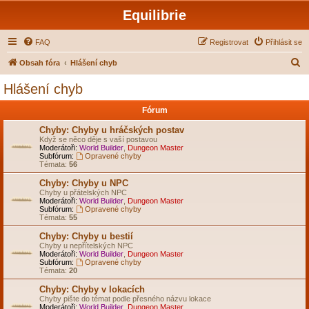
Equilibrie
FAQ
Registrovat
Přihlásit se
H
Obsah fóra
Hlášení chyb
l
Hlášení chyb
e
Fórum
d
a
Chyby: Chyby u hráčských postav
Když se něco děje s vaší postavou
t
Moderátoři:
World Builder
,
Dungeon Master
Subfórum:
Opravené chyby
Témata:
56
Chyby: Chyby u NPC
Chyby u přátelských NPC
Moderátoři:
World Builder
,
Dungeon Master
Subfórum:
Opravené chyby
Témata:
55
Chyby: Chyby u bestií
Chyby u nepřítelských NPC
Moderátoři:
World Builder
,
Dungeon Master
Subfórum:
Opravené chyby
Témata:
20
Chyby: Chyby v lokacích
Chyby pište do témat podle přesného názvu lokace
Moderátoři:
World Builder
,
Dungeon Master