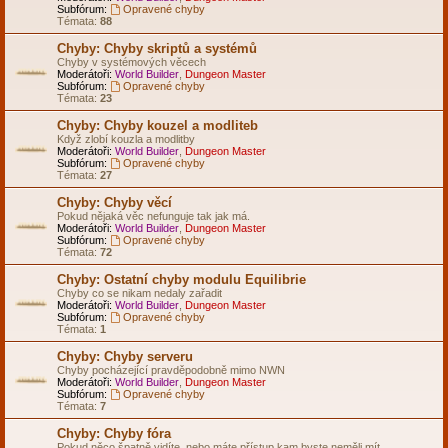
Subfórum:
Opravené chyby
Témata:
88
Chyby: Chyby skriptů a systémů
Chyby v systémových věcech
Moderátoři:
World Builder
,
Dungeon Master
Subfórum:
Opravené chyby
Témata:
23
Chyby: Chyby kouzel a modliteb
Když zlobí kouzla a modlitby
Moderátoři:
World Builder
,
Dungeon Master
Subfórum:
Opravené chyby
Témata:
27
Chyby: Chyby věcí
Pokud nějaká věc nefunguje tak jak má.
Moderátoři:
World Builder
,
Dungeon Master
Subfórum:
Opravené chyby
Témata:
72
Chyby: Ostatní chyby modulu Equilibrie
Chyby co se nikam nedaly zařadit
Moderátoři:
World Builder
,
Dungeon Master
Subfórum:
Opravené chyby
Témata:
1
Chyby: Chyby serveru
Chyby pocházející pravděpodobně mimo NWN
Moderátoři:
World Builder
,
Dungeon Master
Subfórum:
Opravené chyby
Témata:
7
Chyby: Chyby fóra
Pokud něco špatně vidíte, nebo máte přístup kam byste neměli mít...