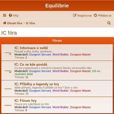
Equilibrie
FAQ
Registrovat
Přihlásit se
H
Obsah fóra
IC fóra
l
IC fóra
e
Fórum
d
a
IC: Informace o světě
Pozadí světa, knihy, pantheon...
t
Moderátoři:
Dungeon Servant
,
World Builder
,
Dungeon Master
Témata:
2
IC: Co se kde povídá
Co lze zaslechnout v různých částech Desky od prostého lidu
Moderátoři:
Dungeon Servant
,
World Builder
,
Dungeon Master
,
DS ve
zkušební době
Témata:
11
IC: Příběhy a legendy ze hry
Máte příhodu, legendu či příběh ze hry? Sem s ním.
Moderátoři:
Dungeon Servant
,
World Builder
,
Dungeon Master
Témata:
71
IC: Fórum hry
Pouze pro záležitosti ve hře
Moderátoři:
Dungeon Servant
,
World Builder
,
Dungeon Master
Témata:
8