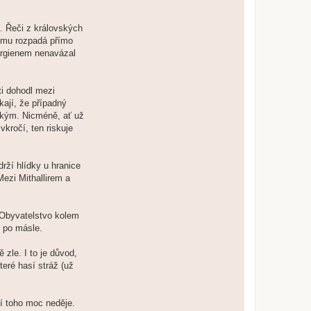
í. Řeči z královských
e mu rozpadá přímo
Nargienem nenavázal
ti dohodl mezi
kají, že případný
nským. Nicméně, ať už
kročí, ten riskuje
rží hlídky u hranice
Mezi Mithallirem a
 Obyvatelstvo kolem
ě po másle.
zle. I to je důvod,
teré hasí stráž (už
ní toho moc neděje.