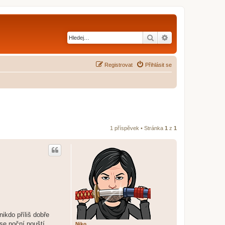
Hledat
Pokročilé hledání
Registrovat
Přihlásit se
1 příspěvek • Stránka
1
z
1
ikdo příliš dobře
 se noční pouští
Niko