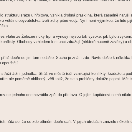
 strukturu srázu u hřbitova, vznikla drobná prasklina, která zásadně naruši
ro většinu obyvatelstva tvoří zdroj pitné vody. Nyní není výjimkou, že lidé pi
těžko.
přes vláhu ze Železné říčky trpí a výnosy nejsou tak vysoké, jak bylo zvyke
 konflikty. Obchody vzhledem k situaci zdražují (některé nuceně zavřely) a o
 příliš dobře se jim tam nedařilo. Sucho je znát i zde. Navíc došlo k několika 
o opouštějí.
í střeží Jižní jednotka. Stráž ve městě řeší vznikající konflikty, krádeže a p
atím ale poměrně oblíbený, věří totiž, že se s problémy dokáže poprat. Měst
rov se jednoho dne nevrátila zpět do přístavu. O jejím kapitánovi nemá nikdo
řeti. Zdá se, že se zde ettinům dobře daří. V jejich útrobách zmizelo několik