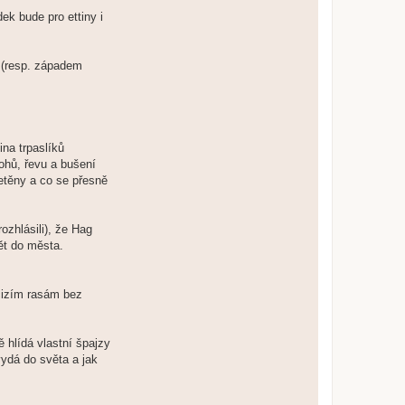
dek bude pro ettiny i
l (resp. západem
na trpaslíků
rohů, řevu a bušení
etěny a co se přesně
ozhlásili), že Hag
ět do města.
 cizím rasám bez
 hlídá vlastní špajzy
vydá do světa a jak