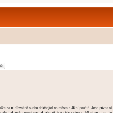
edat
Pokročilé hledání
ůže za ni převážně sucho doléhající na město z Jižní pouště. Jeho původ si n
adále, byť vody nemají nazbyt, ale někde ji vždy seženou. Mluví se i tom, že