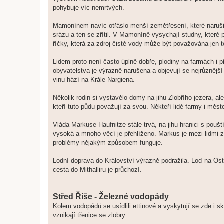
pohybuje víc nemrtvých.
Mamonínem navíc otřáslo menší zemětřesení, které narušilo
srázu a ten se zřítil. V Mamoníně vysychají studny, které p
říčky, která za zdroj čisté vody může být považována jen 
Lidem proto není často úplně dobře, plodiny na farmách i 
obyvatelstva je výrazně narušena a objevují se nejrůznější
vinu hází na Krále Nargiena.
Několik rodin si vystavělo domy na jihu Zlobřího jezera, ale
kteří tuto půdu považují za svou. Někteří lidé farmy i měst
Vláda Markuse Haufnitze stále trvá, na jihu hranici s poušt
vysoká a mnoho věcí je přehlíženo. Markus je mezi lidmi z
problémy nějakým způsobem funguje.
Lodní doprava do Království výrazně podražila. Loď na Ost
cesta do Mithalliru je průchozí.
Střed Říše - Železné vodopády
Kolem vodopádů se usídlili ettinové a vyskytují se zde i sk
vznikají třenice se zlobry.