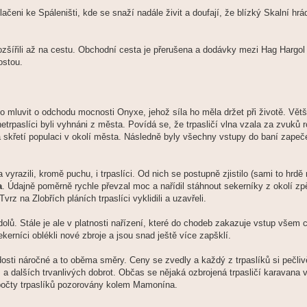
lačeni ke Spáleništi, kde se snaží nadále živit a doufají, že blízký Skalní hrá
 rozšířili až na cestu. Obchodní cesta je přerušena a dodávky mezi Hag Hargo
ostou.
 mluvit o odchodu mocnosti Onyxe, jehož síla ho měla držet při životě. Větši
trpaslíci byli vyhnáni z města. Povídá se, že trpasličí vlna vzala za zvuků 
 skřetí populaci v okolí města. Následně byly všechny vstupy do baní zapeč
yrazili, kromě puchu, i trpaslíci. Od nich se postupně zjistilo (sami to hrdě r
a
. Údajně poměrně rychle převzal moc a nařídil stáhnout sekerníky z okolí zp
rz na Zlobřích pláních trpaslíci vyklidili a uzavřeli.
dolů. Stále je ale v platnosti nařízení, které do chodeb zakazuje vstup všem
ekerníci oblékli nové zbroje a jsou snad ještě více zapšklí.
ti náročné a to oběma směry. Ceny se zvedly a každý z trpaslíků si pečlivě
 dalších trvanlivých dobrot. Občas se nějaká ozbrojená trpasličí karavana 
í počty trpaslíků pozorovány kolem Mamonína.