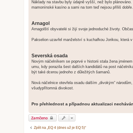
Náklady na stavbu byly údajně vyšší, než bylo plánováno. 
mamonínské kasíno a sami na tom teď nejsou příliš dobře.
Arnagol
Arnagolští obyvatelé si žijí svoje jednoduché životy. Občas
Pakselion uzavřel manželství s kuchařkou Jorikou, která v 
Severská osada
Novým náčelníkem se poprvé v historii stala žena jménem 
umu, kdy porazila šest dalších kandidátů na post náčelník
být také dcerou jednoho z důležitých šamanů.
Nová náčelnice otevřela osadu dalším „divokým“ národům, a 
všudypřítomná divokost.
Pro přehlednost a případnou aktualizaci nechává
Zamčeno
Zpět na „EQ 4 (dnes už je EQ 5)“