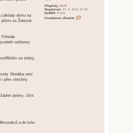
Příspěvky:
2076
Registrován:
10. 3. 2010 15.29
Bydliště:
Praha
la základy domu na
K
Kontaktovat uživatele:
o
jí přímo ze Železné
n
t
a
k
m. Pohoda
t
o
byvatelé veškerou
v
a
t
u
konfliktům se zlobry,
ž
i
v
a
t
odvody. Morálka není
e
o i přes všechny
l
e
N
i
k
 žádné zprávy. Jižní
o
 dřevorubců a do toho