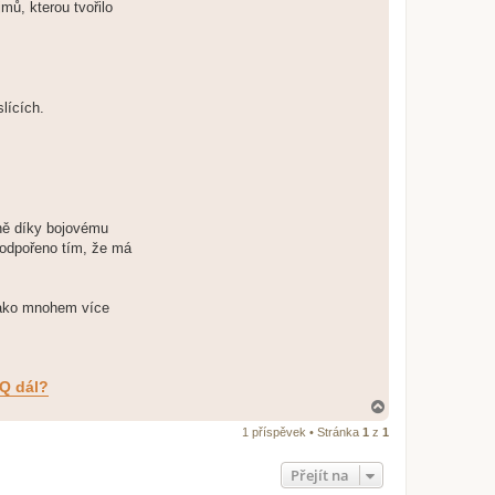
mů, kterou tvořilo
lících.
vně díky bojovému
 podpořeno tím, že má
 jako mnohem více
EQ dál?
N
a
1 příspěvek • Stránka
1
z
1
h
o
r
Přejít na
u