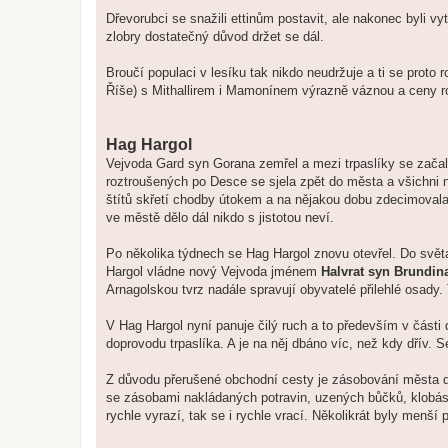
Dřevorubci se snažili ettinům postavit, ale nakonec byli vyt
zlobry dostatečný důvod držet se dál.
Broučí populaci v lesíku tak nikdo neudržuje a ti se proto
Říše) s Mithallirem i Mamonínem výrazně váznou a ceny r
Hag Hargol
Vejvoda Gard syn Gorana zemřel a mezi trpaslíky se začalo
roztroušených po Desce se sjela zpět do města a všichni ne
štítů skřetí chodby útokem a na nějakou dobu zdecimovala
ve městě dělo dál nikdo s jistotou neví.
Po několika týdnech se Hag Hargol znovu otevřel. Do světa v
Hargol vládne nový Vejvoda jménem
Halvrat syn Brundin
Arnagolskou tvrz nadále spravují obyvatelé přilehlé osady. Tv
V Hag Hargol nyní panuje čilý ruch a to především v části 
doprovodu trpaslíka. A je na něj dbáno víc, než kdy dřív. S
Z důvodu přerušené obchodní cesty je zásobování města dos
se zásobami nakládaných potravin, uzených bůčků, klobás a
rychle vyrazí, tak se i rychle vrací. Několikrát byly menš