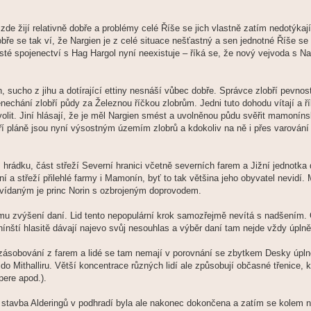
zde žijí relativně dobře a problémy celé Říše se jich vlastně zatím nedotýkaj
obře se tak ví, že Nargien je z celé situace nešťastný a sen jednotné Říše s
jisté spojenectví s Hag Hargol nyní neexistuje – říká se, že nový vejvoda s 
 sucho z jihu a dotírající ettiny nesnáší vůbec dobře. Správce zlobří pevnos
echání zlobří půdy za Železnou říčkou zlobrům. Jedni tuto dohodu vítají a ří
ovolit. Jiní hlásají, že je měl Nargien smést a uvolněnou půdu svěřit mamoní
í pláně jsou nyní výsostným územím zlobrů a kdokoliv na ně i přes varování v
rádku, část střeží Severní hranici včetně severních farem a Jižní jednotka d
ní a střeží přilehlé farmy i Mamonín, byť to tak většina jeho obyvatel nevidí. 
 vídaným je princ Norin s ozbrojeným doprovodem.
u zvýšení daní. Lid tento nepopulární krok samozřejmě nevítá s nadšením.
onínští hlasitě dávají najevo svůj nesouhlas a výběr daní tam nejde vždy úpln
 zásobování z farem a lidé se tam nemají v porovnání se zbytkem Desky úplně 
o Mithalliru. Větší koncentrace různých lidí ale způsobují občasné třenice, k
pere apod.).
ní stavba Alderingů v podhradí byla ale nakonec dokončena a zatím se kolem 