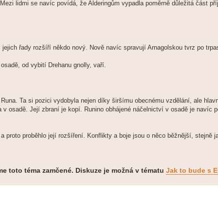
Mezi lidmi se navíc povídá, že Alderingům vypadla poměrně důležitá část příj
 jejich řady rozšíří někdo nový. Nově navíc spravují Arnagolskou tvrz po trpas
osadě, od vybití Drehanu gnolly, vaří.
Runa. Ta si pozici vydobyla nejen díky širšímu obecnému vzdělání, ale hla
a v osadě. Její zbraní je kopí. Runino obhájené náčelnictví v osadě je navíc
proto proběhlo její rozšíření. Konflikty a boje jsou o něco běžnější, stejně
me toto téma zamčené. Diskuze je možná v tématu
Jak to bude s 