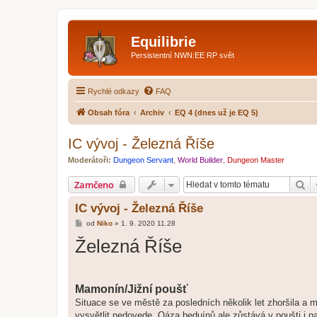
Equilibrie
Persistentní NWN:EE RP svět
Rychlé odkazy
FAQ
Obsah fóra
Archiv
EQ 4 (dnes už je EQ 5)
IC vývoj - Železná Říše
Moderátoři:
Dungeon Servant
,
World Builder
,
Dungeon Master
Hl
Zamčeno
IC vývoj - Železná Říše
P
od
Niko
»
1. 9. 2020 11.28
ř
Železná Říše
í
s
p
ě
v
e
Mamonín/Jižní poušť
k
Situace se ve městě za posledních několik let zhoršila a m
vysvětlit nedovede. Oáza beduínů ale zůstává v poušti i n