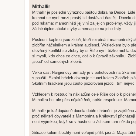
Mithallir
Mithallir je poslední výraznou baštou dobra na Desce. Lidé 
komnat se nyní mezi prostý lid dostávají častěji. Docela d
pod rukama: mamonínští jej viní za jejich problémy, vždy 
žádné diplomatické styky a nereaguje na jeho listy.
Poslední kapkou jsou zlobři, kteří rozpínání mamonínských,
zlobřím náčelníkem a králem audienci. Výsledkem bylo přen
otevřený konflikt se zlobry by si Říše nyní těžko mohla d
si myslí, kdo chce co chce, došlo k úpravě zákoníku. Zlobř
„soud“ od samotných zlobrů.
Velká část Nargienovy armády je v pohotovosti na Skalním h
s pouští. Skalní hrádek dozoruje situaci kolem Zlobřích plá
Skalním hrádkem jsou často pozorováni jezdci, tím nejvíc
Vzhledem k rostoucím nákladům celé Říše došlo k plošném
Mithalliru ho, ale přes nějaké řeči, spíše respektuje. Mam
Mithallir je každopádně docela dobře chráněn, je zajištěno
proč někteří obyvatelé z Mamonína a Království přicházejí d
není výjimkou, když se v hostinci u Zdi sem tam někdo po
Situace kolem šlechty není veřejně příliš jasná. Majestát