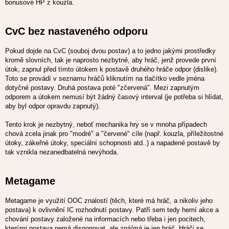
bonusové HP z kouzla.
CvC bez nastaveného odporu
Pokud dojde na CvC (souboj dvou postav) a to jedno jakými prostředky
kromě slovních, tak je naprosto nezbytné, aby hráč, jenž provede první
útok, zapnul před tímto útokem k postavě druhého hráče odpor (dislike).
Toto se provádí v seznamu hráčů kliknutím na tlačítko vedle jména
dotyčné postavy. Druhá postava poté "zčervená". Mezi zapnutým
odporem a útokem nemusí být žádný časový interval (je potřeba si hlídat,
aby byl odpor opravdu zapnutý).
Tento krok je nezbytný, neboť mechanika hry se v mnoha případech
chová zcela jinak pro "modré" a "červené" cíle (např. kouzla, příležitostné
útoky, zákeřné útoky, speciální schopnosti atd..) a napadené postavě by
tak vznikla nezanedbatelná nevýhoda.
Metagame
Metagame je využití OOC znalostí (těch, které má hráč, a nikoliv jeho
postava) k ovlivnění IC rozhodnutí postavy. Patří sem tedy herní akce a
chování postavy založené na informacích nebo třeba i jen pocitech,
kterými postava nemá disponovat, ale zná/má je jen hráč. Hráči se