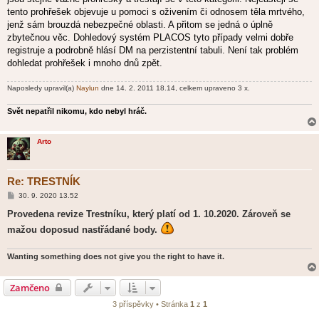
tento prohřešek objevuje u pomoci s oživením či odnosem těla mrtvého,
jenž sám brouzdá nebezpečné oblasti. A přitom se jedná o úplně
zbytečnou věc. Dohledový systém PLACOS tyto případy velmi dobře
registruje a podrobně hlásí DM na perzistentní tabuli. Není tak problém
dohledat prohřešek i mnoho dnů zpět.
Naposledy upravil(a)
Naylun
dne 14. 2. 2011 18.14, celkem upraveno 3 x.
Svět nepatřil nikomu, kdo nebyl hráč.
Arto
Re: TRESTNÍK
P
30. 9. 2020 13.52
ř
í
Provedena revize Trestníku, který platí od 1. 10.2020. Zároveň se
s
mažou doposud nastřádané body.
p
ě
v
e
Wanting something does not give you the right to have it.
k
Zamčeno
3 příspěvky • Stránka
1
z
1