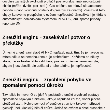
dovoluje za jistých okolností protlačit postavu skrz jinak neprostupný
objekt (mříže, dveře, plot, atd..). Čas od času se taková situace stane
nehodou (např. vcucnutí postavy do prostoru za dveřmi). Zneužívat této
chyby ku svému prospěchu je ovšem nepřípustné. Zneužívání je hlídáno
automatickým dohledovým systémem PLACOS, jenž sporné případy
reportuje DM.
Zneužití enginu - zasekávání potvor o
překážky
Úmyslné zneužívání slabé AI NPC nepřátel, např. tím, že je navedu na
místo odkud se nemohou hnout, je prohřeškem. Každému se někdy
stane, že se bestie takto zablokuje, pak samozřejmě nemanévrujte,
abyste ji osvobodili, ale udělat si z toho taktiku, je nepřípustné.
Zneužití enginu – zrychlení pohybu ve
zpomalení pomocí úkroků
Tzv. slide-in move. O co jde? V podstatě o umělé urychlení postavy
zpomalené nějakým činitelem, jako je například kouzlo, vodní plocha,
přetížení atd... Pohyb pomocí přísunů do stran je v takovém případě
rychlejší než klasický běh či chůze. Jedná se ovšem o dosti drastické a