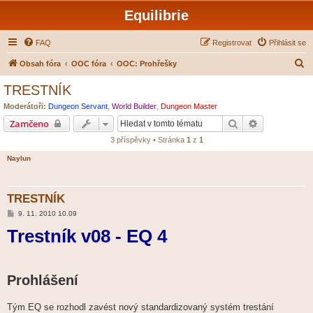
Equilibrie
FAQ
Registrovat
Přihlásit se
H
Obsah fóra
OOC fóra
OOC: Prohřešky
l
TRESTNÍK
e
Moderátoři:
Dungeon Servant
,
World Builder
,
Dungeon Master
d
Hledat
Pokročilé hl
Zamčeno
a
3 příspěvky • Stránka
1
z
1
t
Naylun
TRESTNÍK
P
9. 11. 2010 10.09
ř
Trestník v08 - EQ 4
í
s
p
ě
v
e
Prohlášení
k
Tým EQ se rozhodl zavést nový standardizovaný systém trestání