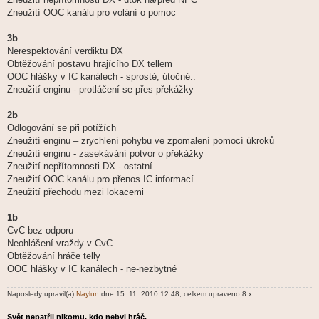
Zneužití OOC kanálu pro volání o pomoc
3b
Nerespektování verdiktu DX
Obtěžování postavu hrajícího DX tellem
OOC hlášky v IC kanálech - sprosté, útočné..
Zneužití enginu - protláčení se přes překážky
2b
Odlogování se při potížích
Zneužití enginu – zrychlení pohybu ve zpomalení pomocí úkroků
Zneužití enginu - zasekávání potvor o překážky
Zneužití nepřítomnosti DX - ostatní
Zneužití OOC kanálu pro přenos IC informací
Zneužití přechodu mezi lokacemi
1b
CvC bez odporu
Neohlášení vraždy v CvC
Obtěžování hráče telly
OOC hlášky v IC kanálech - ne-nezbytné
Naposledy upravil(a)
Naylun
dne 15. 11. 2010 12.48, celkem upraveno 8 x.
Svět nepatřil nikomu, kdo nebyl hráč.