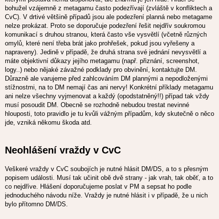
bohužel vzájemně z metagamu často podezřívají (zvláště v konfliktech a
CvC). V drtivé většině případů jsou ale podezření planná nebo metagame
nelze prokázat. Proto se doporučuje podezření řešit nejdřív soukromou
komunikací s druhou stranou, která často vše vysvětlí (včetně různých
omylů, které není třeba brát jako prohřešek, pokud jsou vyřešeny a
napraveny). Jedině v případě, že druhá strana své jednání nevysvětlí a
máte objektivní důkazy jejího metagamu (např. přiznání, screenshot,
logy..) nebo nějaké závažné podklady pro obvinění, kontaktujte DM.
Důrazně ale varujeme před zahlcováním DM plannými a nepodloženými
stížnostmi, na to DM nemají čas ani nervy! Konkrétní příklady metagamu
ani nelze všechny vyjmenovat a každý (opodstatněný!!) případ tak vždy
musí posoudit DM. Obecně se rozhodně nebudou trestat nevinné
hlouposti, toto pravidlo je tu kvůli vážným případům, kdy skutečně o něco
jde, vzniká někomu škoda atd.
Neohlášení vraždy v CvC
Veškeré vraždy v CvC soubojích je nutné hlásit DM/DS, a to s přesným
popisem události. Musí tak učinit obě dvě strany - jak vrah, tak oběť, a to
co nejdříve. Hlášení doporučujeme poslat v PM a sepsat ho podle
jednoduchého návodu níže. Vraždy je nutné hlásit i v případě, že u nich
bylo přítomno DM/DS.