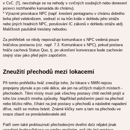
v CvC. (Tj. nevztahuje se na nehody v cvičných soubojích nebo donesení
jezevci roztrhaného kamaráda do chrámu).
* Výrazné provokace NPC (např. kreslení pentagramu v chrámu dobrého
boha před veleknězem, sednutí si na trůn krále v dohledu jeho stráže
nebo jiných hradních NPC, porušování IC zákonů v dohledu stráže atd).
Maličkosti paušálně trestány nebudou.
Za prohřešek se nikdy nepovažuje komunikace s NPC vedená pouze
hráčskou postavou (viz. např. 7.3. Komunikace s NPC), pokud postava
hráče zachová Status Quo, tj. po ukončení konverzace bude zachován
stejný stav jako před jejím započetím.
Zneužití přechodů mezi lokacemi
Při tomto prohřešku hráč zneužije toho, že lokace v NWN nejsou
propojeny plynule a po celé délce, ale jen na určitých malých místech -
přechodech. Těmi místy musí pak všechny postavy chtě nechtě projít a
toho lze zneužít mnoha způsoby. Například položením pasti na přechod
nebo blízko něho, číhání na jiné postavy u přechodů a následné napadení
dříve, nežli se mohou bránit. Známé kličky sem a tam na přechodu ve
snaze zbavit se pronásledovatele atd.
Patří sem také proklouznutí přechodovými dveřmi do/z nějaké jinak
uzavřené budovy/lokace ve směru opačném, než jde jiná postava.