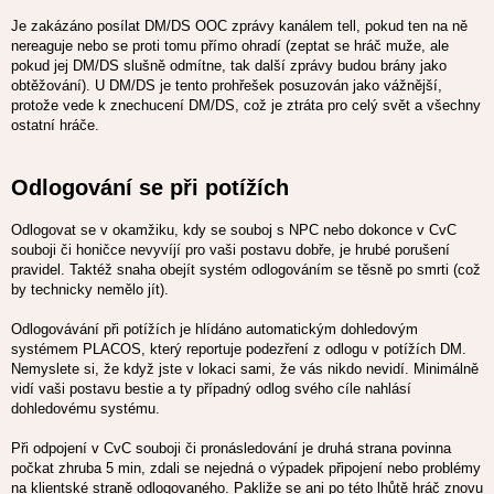
Je zakázáno posílat DM/DS OOC zprávy kanálem tell, pokud ten na ně
nereaguje nebo se proti tomu přímo ohradí (zeptat se hráč muže, ale
pokud jej DM/DS slušně odmítne, tak další zprávy budou brány jako
obtěžování). U DM/DS je tento prohřešek posuzován jako vážnější,
protože vede k znechucení DM/DS, což je ztráta pro celý svět a všechny
ostatní hráče.
Odlogování se při potížích
Odlogovat se v okamžiku, kdy se souboj s NPC nebo dokonce v CvC
souboji či honičce nevyvíjí pro vaši postavu dobře, je hrubé porušení
pravidel. Taktéž snaha obejít systém odlogováním se těsně po smrti (což
by technicky nemělo jít).
Odlogovávání při potížích je hlídáno automatickým dohledovým
systémem PLACOS, který reportuje podezření z odlogu v potížích DM.
Nemyslete si, že když jste v lokaci sami, že vás nikdo nevidí. Minimálně
vidí vaši postavu bestie a ty případný odlog svého cíle nahlásí
dohledovému systému.
Při odpojení v CvC souboji či pronásledování je druhá strana povinna
počkat zhruba 5 min, zdali se nejedná o výpadek připojení nebo problémy
na klientské straně odlogovaného. Pakliže se ani po této lhůtě hráč znovu