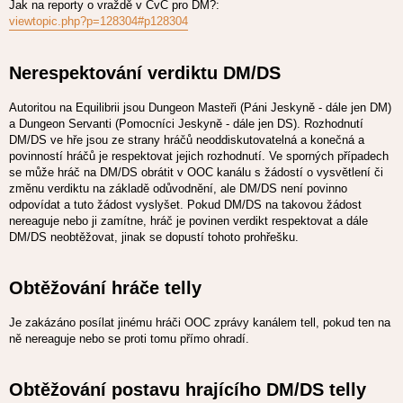
Jak na reporty o vraždě v CvC pro DM?:
viewtopic.php?p=128304#p128304
Nerespektování verdiktu DM/DS
Autoritou na Equilibrii jsou Dungeon Masteři (Páni Jeskyně - dále jen DM)
a Dungeon Servanti (Pomocníci Jeskyně - dále jen DS). Rozhodnutí
DM/DS ve hře jsou ze strany hráčů neoddiskutovatelná a konečná a
povinností hráčů je respektovat jejich rozhodnutí. Ve sporných případech
se může hráč na DM/DS obrátit v OOC kanálu s žádostí o vysvětlení či
změnu verdiktu na základě odůvodnění, ale DM/DS není povinno
odpovídat a tuto žádost vyslyšet. Pokud DM/DS na takovou žádost
nereaguje nebo ji zamítne, hráč je povinen verdikt respektovat a dále
DM/DS neobtěžovat, jinak se dopustí tohoto prohřešku.
Obtěžování hráče telly
Je zakázáno posílat jinému hráči OOC zprávy kanálem tell, pokud ten na
ně nereaguje nebo se proti tomu přímo ohradí.
Obtěžování postavu hrajícího DM/DS telly