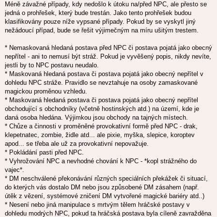
Méně závažné případy, kdy nedošlo k útoku na/před NPC, ale přesto se
jedná o prohřešek, který bude trestán. Jako tento prohřešek budou
klasifikovány pouze níže vypsané případy. Pokud by se vyskytl jiný
nežádoucí případ, bude se řešit výjimečným na míru ušitým trestem.
* Nemaskovaná hledaná postava před NPC či postava pojatá jako obecný
nepřítel - ani to nemusí být stráž. Pokud je vyvěšený popis, nikdy nevíte,
jestli by to NPC postavu neudalo.
* Maskovaná hledaná postava či postava pojatá jako obecný nepřítel v
dohledu NPC stráže. Pravidlo se nevztahuje na osoby zamaskované
magickou proměnou vzhledu.
* Maskovaná hledaná postava či postava pojatá jako obecný nepřítel
obchodující s obchodníky (včetně hostinských atd.) na území, kde je
daná osoba hledána. Výjimkou jsou obchody na tajných místech.
* Chůze a činnosti v proměněné provokativní formě před NPC - drak,
klepetnatec, zombie, židle atd... ale pixie, myška, slepice, koroptev
apod... se třeba ale už za provokativní nepovažuje.
* Pokládání pasti před NPC.
* Vyhrožování NPC a nevhodné chování k NPC - *kopl strážného do
vajec*.
* DM neschválené překonávání různých speciálních překážek či situací,
do kterých vás dostalo DM nebo jsou způsobené DM zásahem (např.
útěk z vězení, systémové zničení DM vytvořené magické bariéry atd..)
* Nesení nebo jiná manipulace s mrtvým tělem hráčské postavy v
dohledu modrých NPC, pokud ta hráčská postava byla cíleně zavražděna