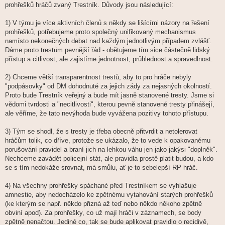
prohřešků hráčů zvaný Trestník. Důvody jsou následující:
1) V týmu je více aktivních členů s někdy se lišícími názory na řešení
prohřešků, potřebujeme proto společný unifikovaný mechanismus
namísto nekonečných debat nad každým jednotlivým případem zvlášť.
Dáme proto trestům pevnější řád - obětujeme tím sice částečně lidský
přístup a citlivost, ale zajistíme jednotnost, průhlednost a spravedlnost.
2) Chceme větší transparentnost trestů, aby to pro hráče nebyly
"podpásovky" od DM dohodnuté za jejich zády za nejasných okolností.
Proto bude Trestník veřejný a bude mít jasně stanovené tresty. Jsme si
vědomi tvrdosti a "necitlivosti", kterou pevně stanovené tresty přinášejí,
ale věříme, že tato nevýhoda bude vyvážena pozitivy tohoto přístupu.
3) Tým se shodl, že s tresty je třeba obecně přitvrdit a netolerovat
hráčům tolik, co dříve, protože se ukázalo, že to vede k opakovanému
porušování pravidel a braní jich na lehkou váhu jen jako jakýsi "doplněk".
Nechceme zavádět policejní stát, ale pravidla prostě platit budou, a kdo
se s tím nedokáže srovnat, má smůlu, ať je to sebelepší RP hráč.
4) Na všechny prohřešky spáchané před Trestníkem se vyhlašuje
amnestie, aby nedocházelo ke zpětnému vytahování starých prohřešků
(ke kterým se např. někdo přizná až teď nebo někdo někoho zpětně
obviní apod). Za prohřešky, co už mají hráči v záznamech, se body
zpětně nenačtou. Jediné co, tak se bude aplikovat pravidlo o recidivě,