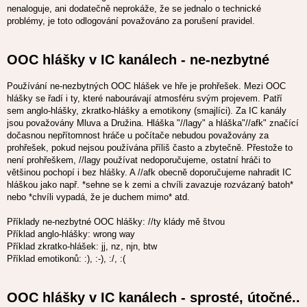
nenaloguje, ani dodatečně neprokáže, že se jednalo o technické
problémy, je toto odlogování považováno za porušení pravidel.
OOC hlášky v IC kanálech - ne-nezbytné
Používání ne-nezbytných OOC hlášek ve hře je prohřešek. Mezi OOC
hlášky se řadí i ty, které nabourávají atmosféru svým projevem. Patří
sem anglo-hlášky, zkratko-hlášky a emotikony (smajlíci). Za IC kanály
jsou považovány Mluva a Družina. Hláška "//lagy" a hláška"//afk" značící
dočasnou nepřítomnost hráče u počítače nebudou považovány za
prohřešek, pokud nejsou používána příliš často a zbytečně. Přestože to
není prohřeškem, //lagy používat nedoporučujeme, ostatní hráči to
většinou pochopí i bez hlášky. A //afk obecně doporučujeme nahradit IC
hláškou jako např. *sehne se k zemi a chvíli zavazuje rozvázaný batoh*
nebo *chvíli vypadá, že je duchem mimo* atd.
Příklady ne-nezbytné OOC hlášky: //ty klády mě štvou
Příklad anglo-hlášky: wrong way
Příklad zkratko-hlášek: jj, nz, njn, btw
Příklad emotikonů: :), :-), :/, :(
OOC hlášky v IC kanálech - sprosté, útočné..