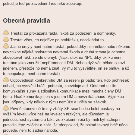
pokud je teď po zavedení Trestníku zopakují.
Obecná pravidla
Trestat za prokázaná fakta, nikoli za podezření a domněnky.
Trestat včas, co nejdříve po prohřešku, neodkládat to.
Jasné omyly není nutné trestat, pokud díky nim někde nebo někomu
nevznikne nějaká podstatná nevratná škoda a druhá strana je ochotna
akceptovat fakt, že šlo o omyl. (Např. útok na NPC díky úkliku není
trestáno jako zneužití nepřítomnosti DM. Nebo když vás někdo osloví
jménem, přestože ho nemá znát, vy mu to vysvětlíte, on se omluví a už
to neopakuje, není nutné trestat).
Odpovědnost konkrétního DM za řešení případu: ten, kdo prohřešek
odhalil, ho vysvětlí hráči, potrestá, zaeviduje atd. Odstraní se tím
komunikační šumy a zdlouhavá komunikace mezi mnoha členy DM
týmu. Hráč komunikuje jen s jedním DM a nevzniká chaos. Výjimkou
jsou případy, kdy někdo z týmu nemůže a udělá se záskok.
Pevně stanovené tresty ztráty XP sice budou bolet postavy na
vyšším levelu více než na levelech nízkých, ale důvodem je
jednoduchost systému a fakt, že zkušení hráči by měli být schopni
pravidla lépe zvládat a znát. Je předpoklad, že pokud takový hráč něco
provede, není to žádná náhoda.