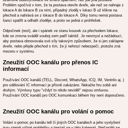
Problém spočívá v tom, že ta postava otevře dveře, ale než se nahraje z
lokace A do lokace B za nimi, případný zloděj v lokaci B už klikne na
přechod a nahrává se z lokace B do lokace A. Díky tomu nemá postava
šanci spatřit a odhalit zloděje, a proto se jedná o prohřešek.
Odpočinek (rest), ale i spánek ve stanu kousek za přechodem lokace,
kde se zrovna sváděl souboj sem patří taktéž. Je nesmysl a nežádoucí,
aby postava obnovovala své síly takovým způsobem, že si jen zaklapne
dveře, nebo přejde přechod s tím, že jí nehrozí nebezpečí, protože zná
mezeru v systému.
Zneužití OOC kanálu pro přenos IC
informací
Používání OOC kanálů (TELL, Discord, WhatsApp, ICQ, IM, Ventrilo aj..)
pro sdělování IC informací je přísně zakázáno. Nekažte hru sobě ani
druhým. Výmluvy typu "vždyť to nikdo neviděl" nejsou omluvou.
Používání OOC kanálů pro OOC komunikaci během hry není doporučeno.
Zneužití OOC kanálu pro volání o pomoc
Volání o pomoc po kanálu tell či jiných OOC kanálech a jeho vyslyšení
jsou stejně vážné prohřešky a trestají se v této kategorii. Nejčastěji se