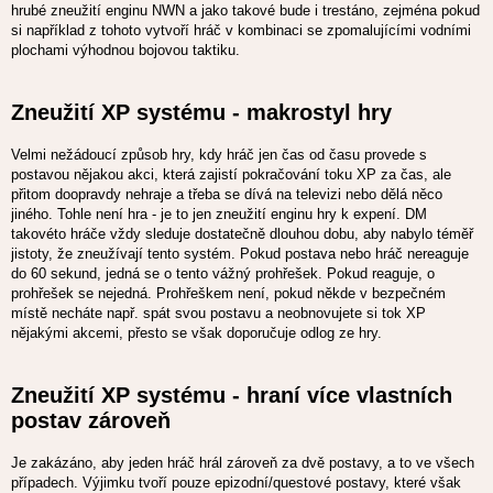
hrubé zneužití enginu NWN a jako takové bude i trestáno, zejména pokud
si například z tohoto vytvoří hráč v kombinaci se zpomalujícími vodními
plochami výhodnou bojovou taktiku.
Zneužití XP systému - makrostyl hry
Velmi nežádoucí způsob hry, kdy hráč jen čas od času provede s
postavou nějakou akci, která zajistí pokračování toku XP za čas, ale
přitom doopravdy nehraje a třeba se dívá na televizi nebo dělá něco
jiného. Tohle není hra - je to jen zneužití enginu hry k expení. DM
takovéto hráče vždy sleduje dostatečně dlouhou dobu, aby nabylo téměř
jistoty, že zneužívají tento systém. Pokud postava nebo hráč nereaguje
do 60 sekund, jedná se o tento vážný prohřešek. Pokud reaguje, o
prohřešek se nejedná. Prohřeškem není, pokud někde v bezpečném
místě necháte např. spát svou postavu a neobnovujete si tok XP
nějakými akcemi, přesto se však doporučuje odlog ze hry.
Zneužití XP systému - hraní více vlastních
postav zároveň
Je zakázáno, aby jeden hráč hrál zároveň za dvě postavy, a to ve všech
případech. Výjimku tvoří pouze epizodní/questové postavy, které však