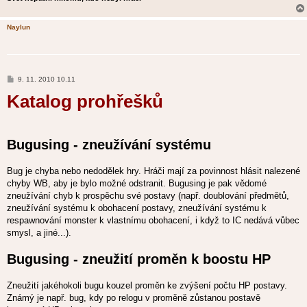
Naylun
P
9. 11. 2010 10.11
ř
Katalog prohřešků
í
s
p
ě
v
e
Bugusing - zneužívání systému
k
Bug je chyba nebo nedodělek hry. Hráči mají za povinnost hlásit nalezené
chyby WB, aby je bylo možné odstranit. Bugusing je pak vědomé
zneužívání chyb k prospěchu své postavy (např. doublování předmětů,
zneužívání systému k obohacení postavy, zneužívání systému k
respawnování monster k vlastnímu obohacení, i když to IC nedává vůbec
smysl, a jiné...).
Bugusing - zneužití proměn k boostu HP
Zneužití jakéhokoli bugu kouzel proměn ke zvýšení počtu HP postavy.
Známý je např. bug, kdy po relogu v proměně zůstanou postavě