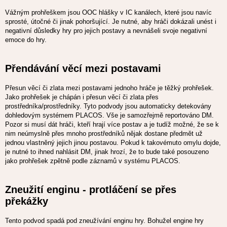
Vážným prohřeškem jsou OOC hlášky v IC kanálech, které jsou navíc
sprosté, útočné či jinak pohoršující. Je nutné, aby hráči dokázali unést i
negativní důsledky hry pro jejich postavy a nevnášeli svoje negativní
emoce do hry.
Přendávání věcí mezi postavami
Přesun věcí či zlata mezi postavami jednoho hráče je těžký prohřešek.
Jako prohřešek je chápán i přesun věcí či zlata přes
prostředníka/prostředníky. Tyto podvody jsou automaticky detekovány
dohledovým systémem PLACOS. Vše je samozřejmě reportováno DM.
Pozor si musí dát hráči, kteří hrají více postav a je tudíž možné, že se k
nim neúmyslně přes mnoho prostředníků nějak dostane předmět už
jednou vlastněný jejich jinou postavou. Pokud k takovémuto omylu dojde,
je nutné to ihned nahlásit DM, jinak hrozí, že to bude také posouzeno
jako prohřešek zpětně podle záznamů v systému PLACOS.
Zneužití enginu - protláčení se přes
překážky
Tento podvod spadá pod zneužívání enginu hry. Bohužel engine hry