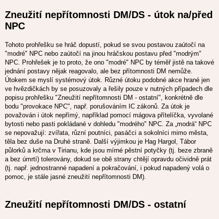
Zneužití nepřítomnosti DM/DS - útok na/před
NPC
Tohoto prohřešku se hráč dopustí, pokud se svou postavou zaútočí na
"modré" NPC nebo zaútočí na jinou hráčskou postavu před "modrým"
NPC. Prohřešek je to proto, že ono "modré" NPC by téměř jistě na takové
jednání postavy nějak reagovalo, ale bez přítomnosti DM nemůže.
Útokem se myslí systémový útok. Různé útoku podobné akce hrané jen
ve hvězdičkách by se posuzovaly a řešily pouze v nutných případech dle
popisu prohřešku "Zneužití nepřítomnosti DM - ostatní", konkrétně dle
bodu "provokace NPC", např. porušováním IC zákonů. Za útok je
považován i útok nepřímý, například pomocí mágova přítelíčka, vyvolané
bytosti nebo pasti pokládané v dohledu "modrého" NPC. Za „modrá“ NPC
se nepovažují: zvířata, různí poutníci, pasáčci a sokolníci mimo města,
těla bez duše na Druhé straně. Další výjimkou je Hag Hargol, Tábor
půlorků a krčma v Tirianu, kde jsou mírné pěstní potyčky (tj. beze zbraně
a bez úmrtí) tolerovány, dokud se obě strany chtějí opravdu očividně prát
(tj. např. jednostranné napadení a pokračování, i pokud napadený volá o
pomoc, je stále jasné zneužití nepřítomnosti DM).
Zneužití nepřítomnosti DM/DS - ostatní