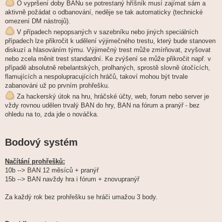
O vypršení doby BANu se potrestaný hříšník musí zajímat sám a
aktivně požádat o odbanování, neděje se tak automaticky (technické
omezení DM nástrojů).
V případech nepopsaných v sazebníku nebo jiných speciálních
případech lze přikročit k udělení výjimečného trestu, který bude stanoven
diskuzí a hlasováním týmu. Výjimečný trest může zmírňovat, zvyšovat
nebo zcela měnit trest standardní. Ke zvýšení se může přikročit např. v
případě absolutně rebelantských, prolhaných, sprostě slovně útočících,
flamujících a nespolupracujících hráčů, takoví mohou být trvale
zabanováni už po prvním prohřešku.
Za hackerský útok na hru, hráčské účty, web, forum nebo server je
vždy rovnou udělen trvalý BAN do hry, BAN na fórum a pranýř - bez
ohledu na to, zda jde o nováčka.
Bodový systém
Načítání prohřešků:
10b --> BAN 12 měsíců + pranýř
15b --> BAN navždy hra i fórum + znovupranýř
Za každý rok bez prohřešku se hráči umažou 3 body.