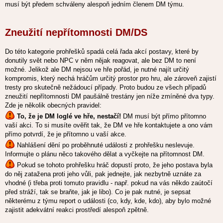
musí být předem schváleny alespoň jedním členem DM týmu.
Zneužití nepřítomnosti DM/DS
Do této kategorie prohřešků spadá celá řada akcí postavy, které by
donutily svět nebo NPC v něm nějak reagovat, ale bez DM to není
možné. Jelikož ale DM nejsou ve hře pořád, je nutné najít určitý
kompromis, který nechá hráčům určitý prostor pro hru, ale zároveň zajistí
tresty pro skutečně nežádoucí případy. Proto budou ze všech případů
zneužití nepřítomnosti DM paušálně trestány jen níže zmíněné dva typy.
Zde je několik obecných pravidel:
To, že je DM loglé ve hře, nestačí!
DM musí být přímo přítomno
vaší akci. To si musíte ověřit tak, že DM ve hře kontaktujete a ono vám
přímo potvrdí, že je přítomno u vaší akce.
Nahlášení dění po proběhnuté události z prohřešku neslevuje.
Informujte o plánu něco takového dělat a vyčkejte na přítomnost DM.
Pokud se tohoto prohřešku hráč dopustí proto, že jeho postava byla
do něj zatažena proti jeho vůli, pak jednejte, jak nezbytně uznáte za
vhodné (i třeba proti tomuto pravidlu - např. pokud na vás někdo zaútočí
před stráží, tak se braňte, jak je libo). Co je pak nutné, je sepsat
některému z týmu report o události (co, kdy, kde, kdo), aby bylo možné
zajistit adekvátní reakci prostředí alespoň zpětně.