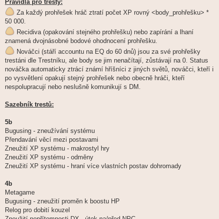
Pravidla pro tresty:
Za každý prohřešek hráč ztratí počet XP rovný <body_prohřešku> *
50 000.
Recidiva (opakování stejného prohřešku) nebo zapírání a lhaní
znamená dvojnásobné bodové ohodnocení prohřešku.
Nováčci (stáří accountu na EQ do 60 dnů) jsou za své prohřešky
trestáni dle Trestníku, ale body se jim nenačítají, zůstávají na 0. Status
nováčka automaticky ztrácí známí hříšníci z jiných světů, nováčci, kteří i
po vysvětlení opakují stejný prohřešek nebo obecně hráči, kteří
nespolupracují nebo neslušně komunikují s DM.
Sazebník trestů:
5b
Bugusing - zneužívání systému
Přendavání věcí mezi postavami
Zneužití XP systému - makrostyl hry
Zneužití XP systému - odměny
Zneužití XP systému - hraní více vlastních postav dohromady
4b
Metagame
Bugusing - zneužití proměn k boostu HP
Relog pro dobití kouzel
Zneužití nepřítomnosti DX - útok na/před NPC