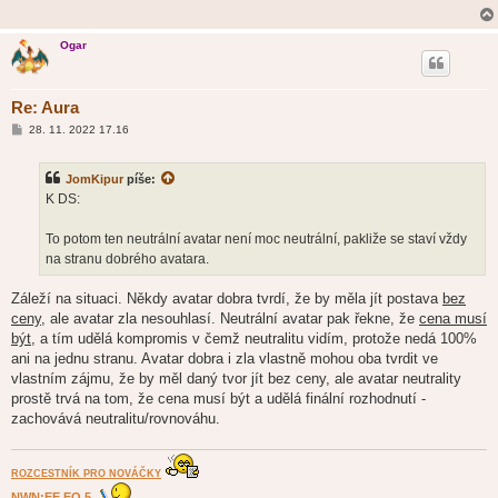
k
Ogar
Re: Aura
P
28. 11. 2022 17.16
ř
í
s
JomKipur
píše:
p
ě
K DS:
v
e
k
To potom ten neutrální avatar není moc neutrální, pakliže se staví vždy
na stranu dobrého avatara.
Záleží na situaci. Někdy avatar dobra tvrdí, že by měla jít postava
bez
ceny
, ale avatar zla nesouhlasí. Neutrální avatar pak řekne, že
cena musí
být
, a tím udělá kompromis v čemž neutralitu vidím, protože nedá 100%
ani na jednu stranu. Avatar dobra i zla vlastně mohou oba tvrdit ve
vlastním zájmu, že by měl daný tvor jít bez ceny, ale avatar neutrality
prostě trvá na tom, že cena musí být a udělá finální rozhodnutí -
zachovává neutralitu/rovnováhu.
ROZCESTNÍK PRO NOVÁČKY
NWN:EE EQ 5