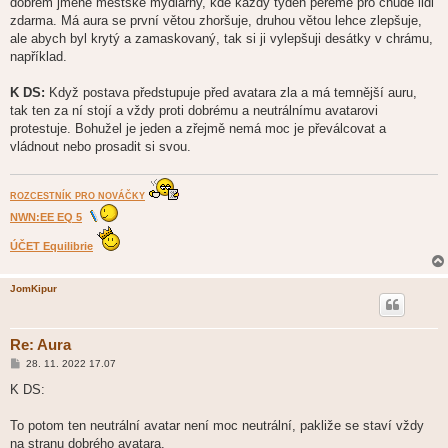
dobrém jméně městské mýdlárny, kde každý týden pereme pro chudé lidi
zdarma. Má aura se první větou zhoršuje, druhou větou lehce zlepšuje,
ale abych byl krytý a zamaskovaný, tak si ji vylepšuji desátky v chrámu,
například.
K DS:
Když postava předstupuje před avatara zla a má temnější auru,
tak ten za ní stojí a vždy proti dobrému a neutrálnímu avatarovi
protestuje. Bohužel je jeden a zřejmě nemá moc je převálcovat a
vládnout nebo prosadit si svou.
ROZCESTNÍK PRO NOVÁČKY
NWN:EE EQ 5
ÚČET Equilibrie
JomKipur
Re: Aura
P
28. 11. 2022 17.07
ř
í
K DS:
s
p
ě
To potom ten neutrální avatar není moc neutrální, pakliže se staví vždy
v
na stranu dobrého avatara.
e