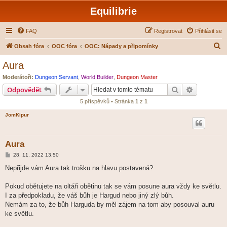
Equilibrie
FAQ
Registrovat
Přihlásit se
H
Obsah fóra
OOC fóra
OOC: Nápady a připomínky
l
Aura
e
Moderátoři:
Dungeon Servant
,
World Builder
,
Dungeon Master
d
Hledat
Pokročilé 
Odpovědět
a
5 příspěvků • Stránka
1
z
1
t
JomKipur
Aura
P
28. 11. 2022 13.50
ř
í
Nepřijde vám Aura tak trošku na hlavu postavená?
s
p
ě
Pokud obětujete na oltáři obětinu tak se vám posune aura vždy ke světlu.
v
I za předpokladu, že váš bůh je Hargud nebo jiný zlý bůh.
e
k
Nemám za to, že bůh Harguda by měl zájem na tom aby posouval auru
ke světlu.