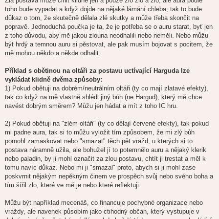
Zlá postava může činit klidně jen a pouze zlo zlo a zlo, ale aura podle
toho bude vypadat a když dojde na nějaké lámání chleba, tak to bude
důkaz o tom, že skutečně dělala zlé skutky a může třeba skončit na
popravě. Jednoduchá poučka je ta, že je potřeba se o auru starat, byť jen
z toho důvodu, aby mě jakou zlouna neodhalili nebo neměli. Nebo můžu
být hrdý a temnou auru si pěstovat, ale pak musím bojovat s pocitem, že
mě mohou někdo a někde odhalit.
Příklad s obětinou na oltáři za postavu uctívající Harguda lze
vykládat klidně dvěma způsoby:
1) Pokud obětuji na dobrém/neutrálním oltáři (ty co mají zlatavé efekty),
tak co když na mě vlastně shlédl jiný bůh (ne Hargud), který mě chce
navést dobrým směrem? Můžu jen hádat a mít z toho IC hru.
2) Pokud obětuji na "zlém oltáři" (ty co dělají červené efekty), tak pokud
mi padne aura, tak si to můžu vyložit tím způsobem, že mi zlý bůh
pomohl zamaskovat nebo "smazat" těch pět vražd, u kterých si to
postava náramně užila, ale bohužel jí to potemnělo auru a nějaký klerik
nebo paladin, by ji mohl označit za zlou postavu, chtít ji trestat a měl k
tomu navíc důkaz. Nebo mi ji "smazal" proto, abych si ji mohl zase
poskvrnit nějakým nepěkným činem ve prospěch svůj nebo svého boha a
tím šířil zlo, které ve mě je nebo které reflektuji.
Můžu být například mecenáš, co financuje pochybné organizace nebo
vraždy, ale navenek působím jako ctihodný občan, který vystupuje v