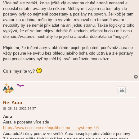
Více mě ale zaráží, že se ještě zlý avatar na druhé straně nenasral a
neposlal ostatní avatary do někam. Měl by mít zájem na tom aby zlé
postavy byly co nejméně potrestány a poslány na povrch. Jelikož je tam
avatar zla a dobra, mělo by to vytvářet rovnováhu a to samé avatar
neutrality by se neměl přikládat na ani jednu stranu. Takže logicky z toho
vyplývá, že ať se tam objeví dobrák či zloduch, všichni budou mít cenu
stejnou. Avatarovi neutrality to je jedno a avatar dobra/zla se "neguje".
Přijde mi, že řešení aury v aktuálním pojetí je špatné, poněvadž aura se
vždy posune ke světlu bez ohledu jakého boha kdo uctívá a zlé postavy
jsou penalizovány byť by měl být svět udržován rovnováze.
Co si myslíte vy?
Ogar
Re: Aura
P
28. 11. 2022 14.57
ř
í
Aura
s
Aura je popsána více zde
p
ě
https://www.equilibrie.cz/equilibrie_na … systemy_03
v
Aura odráží činy postav ve světě. Aura nesupluje přesvědčení postavy.
e
k